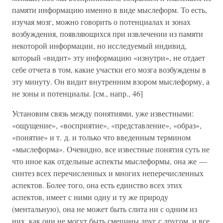
памяти информацию именно в виде мыслеформ. То есть,
изучая мозг, можно говорить о потенциалах и зонах
возбуждения, появляющихся при извлечении из памяти
некоторой информации, но исследуемый индивид,
который «видит» эту информацию «изнутри», не отдает
себе отчета в том, какие участки его мозга возбуждены в
эту минуту. Он видит внутренним взором мыслеформу, а
не зоны и потенциалы. [см., напр., 46]
Установим связь между понятиями, уже известными:
«ощущение», «восприятие», «представление», «образ»,
«понятие» и т. д. и только что введенным термином
«мыслеформа». Очевидно, все известные понятия суть не
что иное как отдельные аспекты мыслеформы, она же —
синтез всех перечисленных и многих неперечисленных
аспектов. Более того, она есть единство всех этих
аспектов, имеет с ними одну и ту же природу
(ментальную), она не может быть слита ни с одним из
них, как они не могут быть смешаны друг с другом, и все