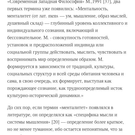
«Современная Западная Философия» М.,1991 [37], два
первых термина уже появились: «Ментальность,
менталитет (от лат. mens — ум, мышление, образ мыслей,
душевный склад) — глубинный уровень коллективного и
индивидуального сознания, включающий и
бессознательное. М. - совокупность готовностей,
установок и предрасположений индивида или
социальной группы действовать, мыслить, чувствовать и
воспринимать мир определенным образом. М.
формируется в зависимости от традиций, культуры,
социальных структур и всей среды обитания человека и
сама, в свою очередь, их формирует, выступая как
порождающее сознание, как трудноопределимый исток
культурно-исторической динамики.»
До сих пор, если термин «менталитет» появлялся в
литературе, он определялся как «специфика мысли и
системы мышления» [20] — определение более краткое,
но не менее туманное, ибо остается непонятным, что за