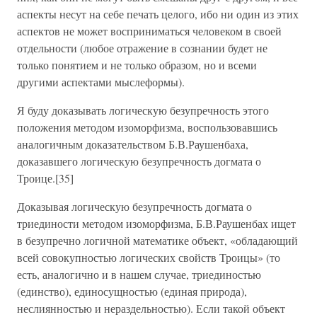
аспекты несут на себе печать целого, ибо ни один из этих
аспектов не может восприниматься человеком в своей
отдельности (любое отражение в сознании будет не
только понятием и не только образом, но и всеми
другими аспектами мыслеформы).
Я буду доказывать логическую безупречность этого
положения методом изоморфизма, воспользовавшись
аналогичным доказательством Б.В.Раушенбаха,
доказавшего логическую безупречность догмата о
Троице.[35]
Доказывая логическую безупречность догмата о
триединости методом изоморфизма, Б.В.Раушенбах ищет
в безупречно логичной математике объект, «обладающий
всей совокупностью логических свойств Троицы» (то
есть, аналогично и в нашем случае, триединостью
(единство), единосущностью (единая природа),
неслиянностью и нераздельностью). Если такой объект