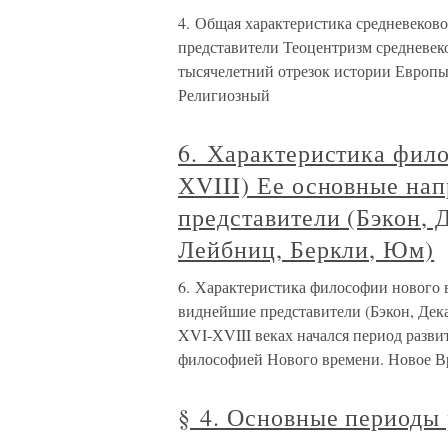
4. Общая характеристика средневеков
представители Теоцентризм средневе
тысячелетний отрезок истории Европы
Религиозный
6. Характеристика фил
ХVIII) Ее основные на
представители (Бэкон, Д
Лейбниц, Беркли, Юм)
6. Характеристика философии нового 
виднейшие представители (Бэкон, Дека
XVI-ХVIII веках начался период разв
философией Нового времени. Новое В
§ 4. Основные периоды