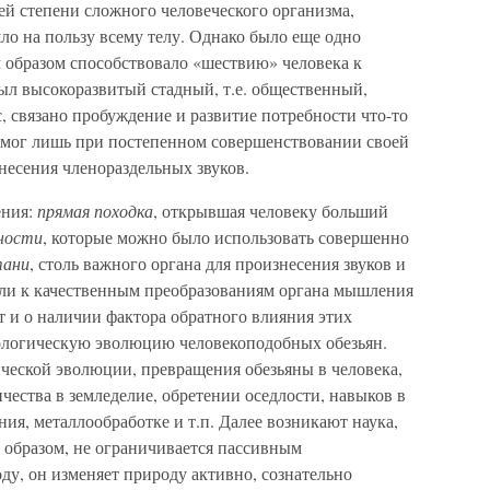
ей степени сложного человеческого организма,
шло на пользу всему телу. Однако было еще одно
м образом способствовало «шествию» человека к
л высокоразвитый стадный, т.е. общественный,
с, связано пробуждение и развитие потребности что-то
ек мог лишь при постепенном совершенствовании своей
знесения членораздельных звуков.
ения:
прямая походка
, открывшая человеку больший
чности
, которые можно было использовать совершенно
тани
, столь важного органа для произнесения звуков и
ли к качественным преобразованиям органа мышления
ет и о наличии фактора обратного влияния этих
ологическую эволюцию человекоподобных обезьян.
ческой эволюции, превращения обезьяны в человека,
чества в земледелие, обретении оседлости, навыков в
ия, металлообработке и т.п. Далее возникают наука,
м образом, не ограничивается пассивным
у, он изменяет природу активно, сознательно