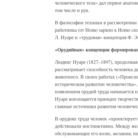
человеческого тела» дал первое анато
том числе и рук.
В философии техники в рассмотрении 
работника (от Homo sapiens к Homo cr
Л. Нуаре и «трудовая» концепция Ф. Э
«Орудийная» концепция формирован
Людвиг Нуаре (1827–1897), продолжая
рассматривает способность человека д
животного. В своих работах («Происхо
историческом развитии человечества», 
появлением орудий труда начинается п
Нуаре воплощается принцип творчеств
главные источники развития человечес
В орудиях труда человек «проектирует
действовали инстинктивно. Между жел
обслуживающие его волю, желания, по