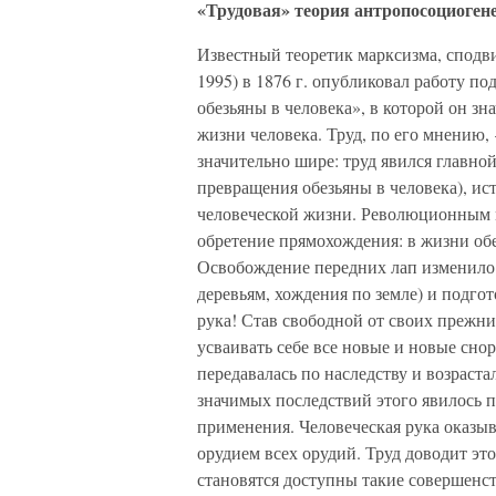
«Трудовая» теория антропосоциоген
Известный теоретик марксизма, сподв
1995) в 1876 г. опубликовал работу по
обезьяны в человека», в которой он зн
жизни человека. Труд, по его мнению, 
значительно шире: труд явился главно
превращения обезьяны в человека), ис
человеческой жизни. Революционным м
обретение прямохождения: в жизни об
Освобождение передних лап изменило 
деревьям, хождения по земле) и подг
рука! Став свободной от своих прежни
усваивать себе все новые и новые сно
передавалась по наследству и возраст
значимых последствий этого явилось п
применения. Человеческая рука оказыва
орудием всех орудий. Труд доводит это
становятся доступны такие совершенст