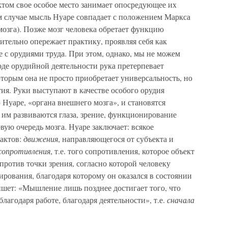
ктом свое особое место занимает опосредующее их
м случае мысль Нуаре совпадает с положением Маркса
мозга). Позже мозг человека обретает функцию
тельно опережает практику, проявляя себя как
те с орудиями труда. При этом, однако, мы не можем
ходе орудийной деятельности рука претерпевает
торым она не просто приобретает универсальность, но
ия. Руки выступают в качестве особого орудия
 Нуаре, «органа внешнего мозга», и становятся
 им развиваются глаза, зрение, функционирование
рвую очередь мозга. Нуаре заключает: всякое
 актов:
движения
, направляющегося от субъекта и
сопротивления
, т.е. того сопротивления, которое объект
ротив точки зрения, согласно которой человеку
ирования, благодаря которому он оказался в состоянии
ет: «Мышление лишь позднее достигает того, что
лагодаря работе, благодаря деятельности», т.е.
сначала