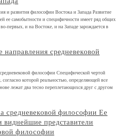
апада
ия и развития философии Востока и Запада Развитие
сей ее самобытности и специфичности имеет ряд общих
о-первых, и на Востоке, и на Западе зарождается в
е направления средневековой
 средневековой философии Специфической чертой
, согласно которой реальностью, определяющей все
основе лежат два тесно переплетающихся друг с другом
ка средневековой философии Ее
и виднейшие представители
овой философии