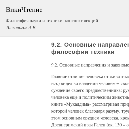
ВикиЧтение
Философия науки и техники: конспект лекций
Тонконогов А В
9.2. Основные направле
философии техники
9.2. Основные направления и законом
Главное отличие человека от животны
н.э.) видел во владении человеком сво
суждение своего предшественника: рук
человека еще и политическим животны
книге «Мукаддима» рассматривал прир
которой человек благодаря разуму, тру
этом основным орудием человека, кром
Древнеримский врач Гален (ок. 130 – о