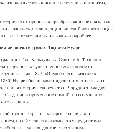
мо-физиологическое описание целостного организма, в
исторических процессов преобразования человека как
eans) сложилось две концепции: «орудийная» концепция
нгельса. Рассмотрим их несколько подробнее.
ия человека в трудах Людвига Нуаре
 традиции Ибн Хальдуна, А. Смита и Б. Франклина,
елать орудие как существенное его отличие от
ждение языка», 1877; «Орудие и его значение в
1880) Нуаре обосновывает идею о том, что только с
одлинная история человечества. В орудии труда для
а. Создание и применение орудий, по его мнению, –
кого сознания.
» собственные органы, которые еще недавно
анием, волей человека оказываются орудия труда,
требности. Нуаре выдвигает трехчленную