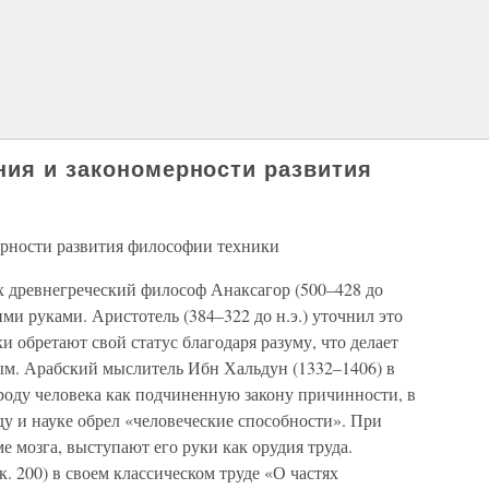
ния и закономерности развития
ерности развития философии техники
х древнегреческий философ Анаксагор (500–428 до
ими руками. Аристотель (384–322 до н.э.) уточнил это
и обретают свой статус благодаря разуму, что делает
м. Арабский мыслитель Ибн Хальдун (1332–1406) в
оду человека как подчиненную закону причинности, в
ду и науке обрел «человеческие способности». При
е мозга, выступают его руки как орудия труда.
к. 200) в своем классическом труде «О частях