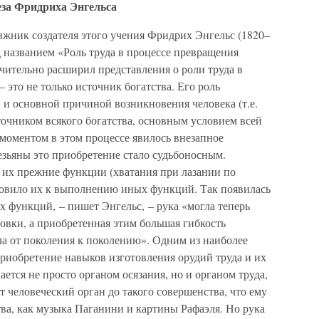
еза Фридриха Энгельса
ижник создателя этого учения Фридрих Энгельс (1820–
д названием «Роль труда в процессе превращения
ачительно расширил представления о роли труда в
– это не только источник богатства. Его роль
й и основной причиной возникновения человека (т.е.
точником всякого богатства, основным условием всей
оментом в этом процессе явилось внезапное
езьяны это приобретение стало судьбоносным.
их прежние функции (хватания при лазании по
отовило их к выполнению иных функций. Так появилась
х функций, – пишет Энгельс, – рука «могла теперь
ровки, а приобретенная этим большая гибкость
ала от поколения к поколению». Одним из наиболее
риобретение навыков изготовления орудий труда и их
ется не просто органом осязания, но и органом труда,
т человеческий орган до такого совершенства, что ему
ва, как музыка Паганини и картины Рафаэля. Но рука