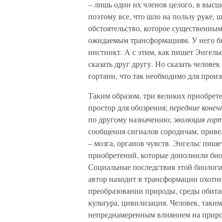
– лишь один их членов целого, в высш
поэтому все, что шло на пользу руке, 
обстоятельство, которое существенны
ожидаемым трансформациям. У него бы
инстинкт. А с этим, как пишет Энгель
сказать друг другу. Но сказать челов
гортани, что так необходимо для прои
Таким образом, три великих приобрет
простор для обозрения;
передние коне
по другому назначению;
эволюция гор
сообщения сигналов сородичам, приве
– мозга, органов чувств. Энгельс пиш
приобретений, которые дополнили би
Социальные последствия этой биологи
автор находит в трансформации охотни
преобразовании природы, среды обитан
культура, цивилизация. Человек, таки
непреднамеренным влиянием на природ