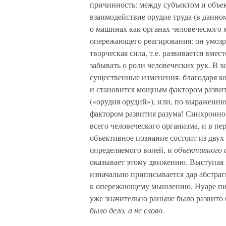
причинность: между субъектом и объе
взаимодействие орудие труда (в данно
о машинах как органах человеческого 
опережающего реагирования: он умозри
творческая сила, т.е. развивается вмес
забывать о роли человеческих рук. В 
существенные изменения, благодаря ко
и становится мощным фактором развит
(«орудия орудий»), или, по выражению
фактором развития разума! Синхронно
всего человеческого организма, и в пе
объективное познание состоит из двух
определяемого волей, и
объективного 
оказывает этому движению. Выступая п
изначально приписывается дар абстраг
к опережающему мышлению, Нуаре пиш
уже значительно раньше было развито б
было дело, а не слово.