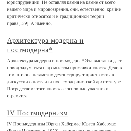
юриспруденции. Не оставляя камня на камне от всего
нашего мира и мировоззрения, они, естественно, крайне
критически относятся и к традиционной теории
права[139]. А именно,
Архитектура модерна и
постмодерна*
Архитектура модерна и постмодерна* Эта выставка дает
повод задуматься над смыслом приставки «пост». Дело в
том, что она незаметно демонстрирует пристрастия в
дискуссии о пост- или послемодернистской архитектуре.
Посредством этого «пост» ее основные участники
стремятся
IV Постмодернизм
IV Постмодернизм Юрген Хабермас Юрген Хабермас
(Jbrgen Habermas, p. 1929) – социолог и культуролог, с