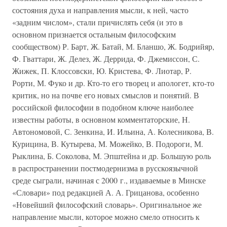
состояния духа и направления мысли, к ней, часто
«задним числом», стали причислять себя (и это в
основном признается остальным философским
сообществом) Р. Барт, Ж. Батай, М. Бланшо, Ж. Бодрийяр,
Ф. Гваттари, Ж. Делез, Ж. Деррида, Ф. Джемиссон, С.
Жижек, П. Клоссовски, Ю. Кристева, Ф. Лиотар, Р.
Рорти, М. Фуко и др. Кто-то его творец и апологет, кто-то
критик, но на почве его новых смыслов и понятий. В
российской философии в подобном ключе наиболее
известны работы, в основном комментаторские, Н.
Автономовой, С. Зенкина, И. Ильина, А. Колесникова, В.
Курицина, В. Кутырева, М. Можейко, В. Подороги, М.
Рыклина, Б. Соколова, М. Эпштейна и др. Большую роль
в распространении постмодернизма в русскоязычной
среде сыграли, начиная с 2000 г., издаваемые в Минске
«Словари» под редакцией А. А. Грицанова, особенно
«Новейший философский словарь». Оригинальное же
направление мысли, которое можно смело относить к