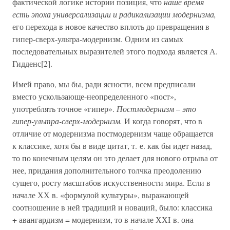
фактической логике истории позиция, что
наше время
есть эпоха универсализации и радикализации модернизма,
его перехода в новое качество вплоть до превращения в
гипер-сверх-ультра-модернизм. Одним из самых
последовательных выразителей этого подхода является А.
Гидденс[2].
Имей право, мы бы, ради ясности, всем предписали
вместо ускользающе-неопределенного «пост»,
употреблять точное «гипер».
Постмодернизм – это
гипер-ультра-сверх-модернизм.
И когда говорят, что в
отличие от модернизма постмодернизм чаще обращается
к классике, хотя бы в виде цитат, т. е. как бы идет назад,
то по конечным целям он это делает для нового отрыва от
нее, придания дополнительного толчка преодолению
сущего, росту масштабов искусственности мира. Если в
начале ХХ в. «формулой культуры», выражающей
соотношение в ней традиций и новаций, было: классика
+ авангардизм = модернизм, то в начале ХХI в. она