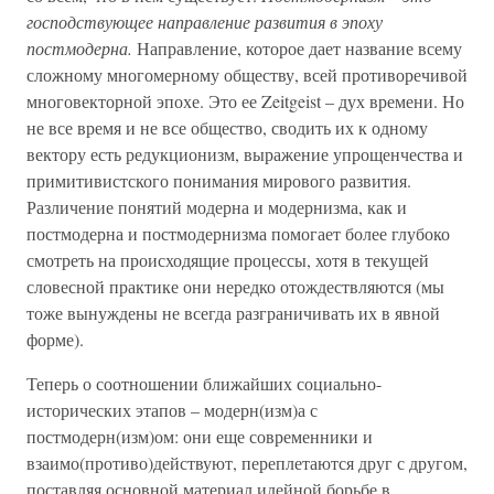
господствующее направление развития в эпоху
постмодерна.
Направление, которое дает название всему
сложному многомерному обществу, всей противоречивой
многовекторной эпохе. Это ее Zeitgeist – дух времени. Но
не все время и не все общество, сводить их к одному
вектору есть редукционизм, выражение упрощенчества и
примитивистского понимания мирового развития.
Различение понятий модерна и модернизма, как и
постмодерна и постмодернизма помогает более глубоко
смотреть на происходящие процессы, хотя в текущей
словесной практике они нередко отождествляются (мы
тоже вынуждены не всегда разграничивать их в явной
форме).
Теперь о соотношении ближайших социально-
исторических этапов – модерн(изм)а с
постмодерн(изм)ом: они еще современники и
взаимо(противо)действуют, переплетаются друг с другом,
поставляя основной материал идейной борьбе в