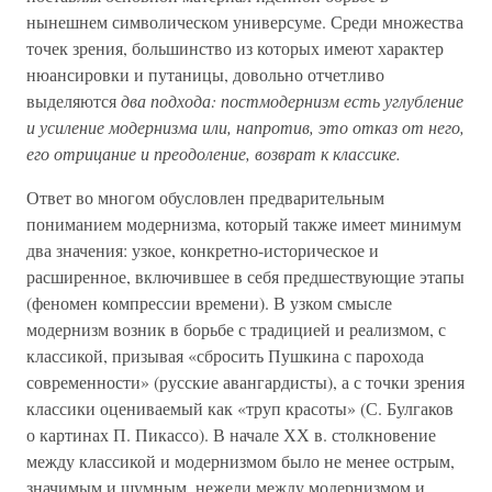
нынешнем символическом универсуме. Среди множества
точек зрения, большинство из которых имеют характер
нюансировки и путаницы, довольно отчетливо
выделяются
два подхода: постмодернизм есть углубление
и усиление модернизма или, напротив, это отказ от него,
его отрицание и преодоление, возврат к классике.
Ответ во многом обусловлен предварительным
пониманием модернизма, который также имеет минимум
два значения: узкое, конкретно-историческое и
расширенное, включившее в себя предшествующие этапы
(феномен компрессии времени). В узком смысле
модернизм возник в борьбе с традицией и реализмом, с
классикой, призывая «сбросить Пушкина с парохода
современности» (русские авангардисты), а с точки зрения
классики оцениваемый как «труп красоты» (С. Булгаков
о картинах П. Пикассо). В начале ХХ в. столкновение
между классикой и модернизмом было не менее острым,
значимым и шумным, нежели между модернизмом и