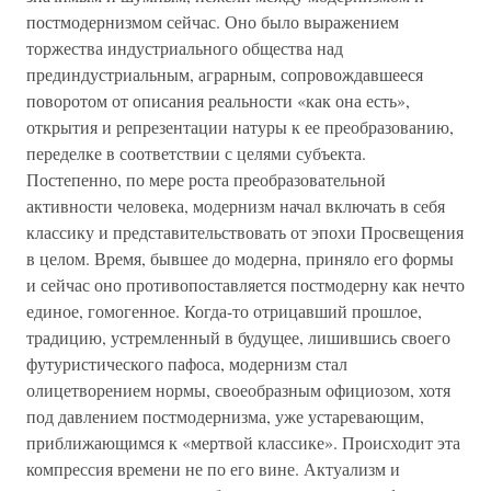
постмодернизмом сейчас. Оно было выражением
торжества индустриального общества над
прединдустриальным, аграрным, сопровождавшееся
поворотом от описания реальности «как она есть»,
открытия и репрезентации натуры к ее преобразованию,
переделке в соответствии с целями субъекта.
Постепенно, по мере роста преобразовательной
активности человека, модернизм начал включать в себя
классику и представительствовать от эпохи Просвещения
в целом. Время, бывшее до модерна, приняло его формы
и сейчас оно противопоставляется постмодерну как нечто
единое, гомогенное. Когда-то отрицавший прошлое,
традицию, устремленный в будущее, лишившись своего
футуристического пафоса, модернизм стал
олицетворением нормы, своеобразным официозом, хотя
под давлением постмодернизма, уже устаревающим,
приближающимся к «мертвой классике». Происходит эта
компрессия времени не по его вине. Актуализм и