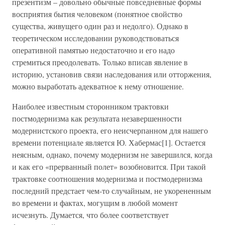
презентизм – довольно обычные повседневные формы
восприятия бытия человеком (понятное свойство
существа, живущего один раз и недолго). Однако в
теоретическом исследовании руководствоваться
оперативной памятью недостаточно и его надо
стремиться преодолевать. Только вписав явление в
историю, установив связи наследования или отторжения,
можно выработать адекватное к нему отношение.
Наиболее известным сторонником трактовки
постмодернизма как результата незавершенности
модернистского проекта, его неисчерпанном для нашего
времени потенциале является Ю. Хабермас[1]. Остается
неясным, однако, почему модернизм не завершился, когда
и как его «прерванный полет» возобновится. При такой
трактовке соотношения модернизма и постмодернизма
последний предстает чем-то случайным, не укорененным
во времени и фактах, могущим в любой момент
исчезнуть. Думается, что более соответствует