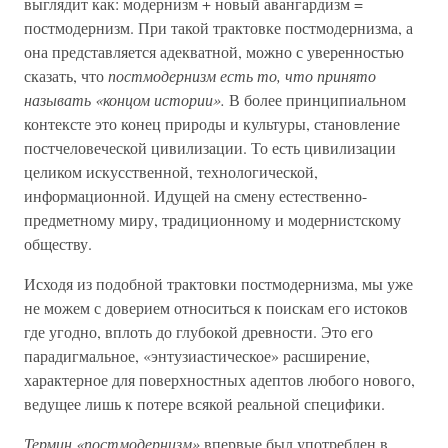
выглядит как: модернизм + новый авангардизм =
постмодернизм. При такой трактовке постмодернизма, а
она представляется адекватной, можно с уверенностью
сказать, что
постмодернизм есть то, что принято
называть «концом истории».
В более принципиальном
контексте это конец природы и культуры, становление
постчеловеческой цивилизации. То есть цивилизации
целиком искусственной, технологической,
информационной. Идущей на смену естественно-
предметному миру, традиционному и модернистскому
обществу.
Исходя из подобной трактовки постмодернизма, мы уже
не можем с доверием относиться к поискам его истоков
где угодно, вплоть до глубокой древности. Это его
парадигмальное, «энтузиастическое» расширение,
характерное для поверхностных адептов любого нового,
ведущее лишь к потере всякой реальной специфики.
Термин «постмодернизм»
впервые был употреблен в