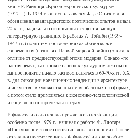
книге Р. Ранвица «Кризис европейской культуры»
(1917 г.). В 1934 г. он использовался Ф. де Онизом для
обозначения авангардистских поэтических опытов начала
20-х гг., радикально отторгавших существовавшую
литературную традицию. В работах А. Тойнби (1939–
1947 гг.) понятием постмодернизма обозначалась
современная (начиная с Первой мировой войны) эпоха, в
отличие от предшествующей эпохи модерна. Однако «по-
настоящему», как «новое слово» в культурном лексиконе,
данное понятие начало распространяться в 60-70-х гг. ХХ
в. для фиксации новационных тенденций в архитектуре
и искусстве, в художественных и вербальных его формах,
а потом стало применяться к экономико-технологической
и социально-исторической сферам.
В философию оно вошло прежде всего во Франции,
особенно после 1979 г., начиная с работы Ф. Лиотара
«Постмодернистское состояние: доклад о знании». После
осознания постмодернистской философии как особого