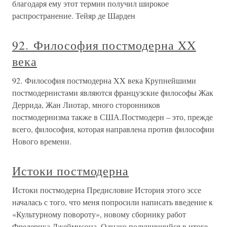
благодаря ему этот термин получил широкое
распространение. Тейяр де Шарден
92. Философия постмодерна XX
века
92. Философия постмодерна XX века Крупнейшими
постмодернистами являются французские философы Жак
Деррида, Жан Лиотар, много сторонников
постмодернизма также в США.Постмодерн – это, прежде
всего, философия, которая направлена против философии
Нового времени.
Истоки постмодерна
Истоки постмодерна Предисловие История этого эссе
началась с того, что меня попросили написать введение к
«Культурному повороту», новому сборнику работ
Фредерика Джеймисона. Однако получившийся в итоге