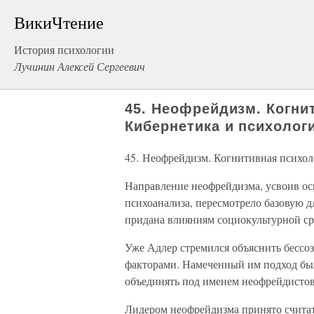
ВикиЧтение
История психологии
Лучинин Алексей Сергеевич
45. Неофрейдизм. Когни
Кибернетика и психолог
45. Неофрейдизм. Когнитивная психол
Направление неофрейдизма, усвоив ос
психоанализа, пересмотрело базовую 
придана влияниям социокультурной ср
Уже Адлер стремился объяснить бесс
факторами. Намеченный им подход был
объединять под именем неофрейдистов
Лидером неофрейдизма принято счита