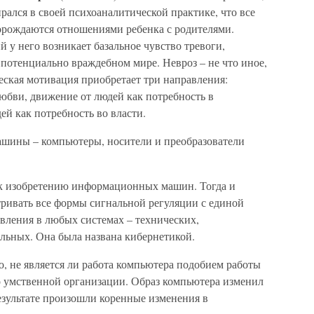
рался в своей психоаналитической практике, что все
орождаются отношениями ребенка с родителями.
 у него возникает базальное чувство тревоги,
потенциально враждебном мире. Невроз – не что иное,
еская мотивация приобретает три направления:
юбви, движение от людей как потребность в
й как потребность во власти.
ашины – компьютеры, носители и преобразователи
 к изобретению информационных машин. Тогда и
атривать все формы сигнальной регуляции с единой
авления в любых системах – технических,
альных. Она была названа кибернетикой.
, не является ли работа компьютера подобием работы
го умственной организации. Образ компьютера изменил
езультате произошли коренные изменения в