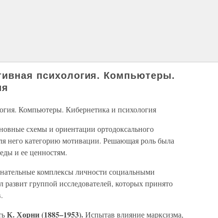
тивная психология. Компьютеры.
ия
огия. Компьютеры. Кибернетика и психология
новные схемы и ориентации ортодоксального
для него категорию мотивации. Решающая роль была
еды и ее ценностям.
ознательные комплексы личности социальными
 развит группой исследователей, которых принято
.
К. Хорни (1885–1953).
ть
Испытав влияние марксизма,