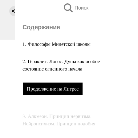
Поиск
Содержание
1. Философы Милетской школы
2. Гераклит. Логос. Душа как особое
состояние огненного начала
Продолжение на Литрес
3. Алкмеон. Принцип нервизма.
Нейропсихизм. Принцип подобия