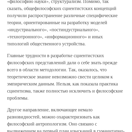
«философию науки», структурализм. Помимо, так
сказать, общефилософских сциентистских концепций
получили распространение различные специфические
теории, ориентированные на разработку моделей
«индустриального», «постиндустриального»,
«технотронного», «информационного» и иных
типологий общественного устройства.
Главные трудности в разработке сциентистских
философских представлений дали о себе знать прежде
всего в области методологии. Так, оказалось, что
теоретическое знание невозможно свести целиком к
эмпирическим данным. Нельзя, как показала практика
сциентизма, также полностью исключить и философские
проблемы.
Другое направление, включающее немало
разновидностей, можно охарактеризовать как
философский антропологизм. Оно связано с
выдвижением на первый план изысканий в гуманитарно-