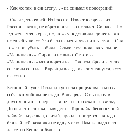
- Как же так, в синагогу… - не снимал я подозрений.
- Сказал, что еврей. Из России. Известное дело - из
России, значит, не обрезан и языка не знает. Сошло… Но
тут жена моя, курва, подножку подставила, донесла, что
не еврей я вовсе. Зла была на меня, что пить я стал… Она
тоже пригубить любила. Только свое пила, пасхальное,
«Манишевич». Сироп, а не вино. От этого
«Манишевича» меня воротило… Словом, бросила меня,
со своим сошлась. Еврейцы всегда к своим тянутся, всем
известно…
Бетонный чулок Голланд-туннеля процеживал сквозь
себя автомобильное стадо. В два ряда. С выходом в
другом штате. Теперь главное - не прозевать развилку.
Дорога, что справа, выведет на Торнпайк, бесконечный
хайвей: въедешь и, считай, пропал, придется гнать до
ближайшей развилки не одну милю. Нам же надо взять
левее, на Кеннеди-бульвар…