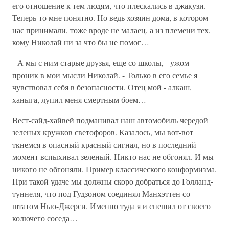
его отношение к тем людям, что плескались в джакузи.
Теперь-то мне понятно. Но ведь хозяин дома, в котором
нас принимали, тоже вроде не малаец, а из племени тех,
кому Николай ни за что бы не помог…
- А мы с ним старые друзья, еще со школы, - ужом
проник в мои мысли Николай. - Только в его семье я
чувствовал себя в безопасности. Отец мой - алкаш,
ханыга, лупил меня смертным боем…
Вест-сайд-хайвей подманивал наш автомобиль чередой
зеленых кружков светофоров. Казалось, мы вот-вот
ткнемся в опасный красный сигнал, но в последний
момент вспыхивал зеленый. Никто нас не обгонял. И мы
никого не обгоняли. Пример классического конформизма.
При такой удаче мы должны скоро добраться до Голланд-
туннеля, что под Гудзоном соединял Манхэттен со
штатом Нью-Джерси. Именно туда я и спешил от своего
колючего соседа…