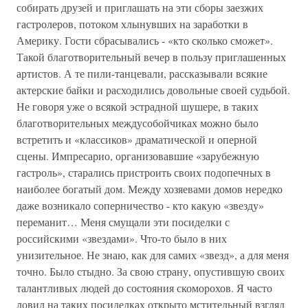
собирать друзей и приглашать на эти сборы заезжих
гастролеров, потоком хлынувших на заработки в
Америку. Гости сбрасывались - «кто сколько сможет».
Такой благотворительный вечер в пользу приглашенных
артистов. А те пили-танцевали, рассказывали всякие
актерские байки и расходились довольные своей судьбой.
Не говоря уже о всякой эстрадной шушере, в таких
благотворительных междусобойчиках можно было
встретить и «классиков» драматической и оперной
сцены. Импресарио, организовавшие «зарубежную
гастроль», старались пристроить своих подопечных в
наиболее богатый дом. Между хозяевами домов нередко
даже возникало соперничество - кто какую «звезду»
переманит… Меня смущали эти посиделки с
российскими «звездами». Что-то было в них
унизительное. Не знаю, как для самих «звезд», а для меня
точно. Было стыдно. За свою страну, опустившую своих
талантливых людей до состояния скоморохов. Я часто
ловил на таких посиделках открыто мстительный взгляд