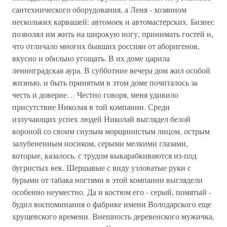
сантехнического оборудования, а Леня - хозяином
нескольких карвашей: автомоек и автомастерских. Бизнес
позволял им жить на широкую ногу, принимать гостей и,
что отличало многих бывших россиян от аборигенов,
вкусно и обильно угощать. В их доме царила
ленинградская аура. В субботние вечера дом жил особой
жизнью, и быть принятым в этом доме почиталось за
честь и доверие… Честно говоря, меня удивило
присутствие Николая в той компании. Среди
излучающих успех людей Николай выглядел белой
вороной со своим снулым морщинистым лицом, острым
залубененным носиком, серыми мелкими глазами,
которые, казалось, с трудом выкарабкиваются из-под
бугристых век. Шершавые с виду узловатые руки с
бурыми от табака ногтями в этой компании выглядели
особенно неуместно. Да и костюм его - серый, помятый -
будил воспоминания о фабрике имени Володарского еще
хрущевского времени. Внешность деревенского мужичка,