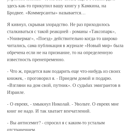
здесь как-то прикупил вашу книгу у Камкина, на
Бродвее. «Коммерсанты» называется…
Я кивнул, скрывая злорадство. Не раз приходилось
сталкиваться с такой реакцией - романы «Таксопарк»,
«Универмаг», «Поезд» действительно когда-то широко
читались, сама публикация в журнале «Новый мир» была
обречена если не на признание, то на определенную
известность пренепременно.
- Что ж, придется вам подарить еще что-нибудь из своих
книжек, - проговорил я. - Приедем домой и подарю.
«Взгляни на дом свой, путник». О судьбах эмигрантов в
Израиле.
- О евреях, - хмыкнул Николай. - Увольте. О евреях мне
книг не надо. И так хватает впечатлений.
- Вы антисемит? - спросил я с каким-то усталым
отстранением.