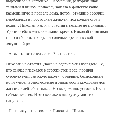
выросшего на картошке… Компания, разгоряченная
танцами и вином, поначалу залезла в финскую баню,
размещенную в подвале дома, потом, отчаянно веселясь,
перебралась в просторные джакузи, под колкие струи
воды… Николай, как и я, участия в веселье не принимал.
Уронив себя в мягкое кожаное кресло, Николай потягивал
пиво из банки, закидывая соленые орешки в свой
лягушачий рот.
- А вы что же не купаетесь? - спросил я.
Николай не ответил. Даже не одарил меня взглядом. Те,
кто сейчас плескался в серебристой воде, прошли
суровую эмигрантскую школу - отчаяние, беспокойные
ночи учебы, всевозможные превратности каждодневной
жизни людей «без языка». Но выдюжили, устояли. Им и
сейчас нелегко. И это веселье в джакузи у многих
напускное.
- Ненавижу, - проговорил Николай. - Шваль.