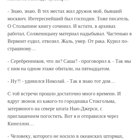
- Знаю, знаю. В тех местах жил дружок мой, бывший
москвич. Интереснейший был господин. Тоже писатель.
О Столыпине книгу сочинил. И кстати, в архивах
работал, Солженицыну материал надыбывал. Частенько в
Вермонт ездил, отвозил. Жаль, умер. От рака. Курил по-
страшному…
- Серебренников, что ли? Саша? - проговорил я. - Так мы
с ним на одном этаже обитали, на пятнадцатом.
- Ну?! - удивился Николай. - Так я знаю тот дом…
С той встречи прошло достаточно много времени. И
вдруг звонок из какого-то городишка Стокгольма,
затерянного на севере штата Нью-Джерси, с
приглашением погостить. Вот я и отправился через
Кинеллон…
- Человеку, которого не носило в океанских штормах,