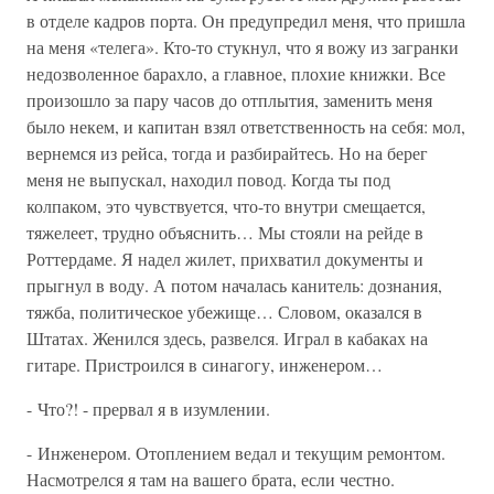
в отделе кадров порта. Он предупредил меня, что пришла
на меня «телега». Кто-то стукнул, что я вожу из загранки
недозволенное барахло, а главное, плохие книжки. Все
произошло за пару часов до отплытия, заменить меня
было некем, и капитан взял ответственность на себя: мол,
вернемся из рейса, тогда и разбирайтесь. Но на берег
меня не выпускал, находил повод. Когда ты под
колпаком, это чувствуется, что-то внутри смещается,
тяжелеет, трудно объяснить… Мы стояли на рейде в
Роттердаме. Я надел жилет, прихватил документы и
прыгнул в воду. А потом началась канитель: дознания,
тяжба, политическое убежище… Словом, оказался в
Штатах. Женился здесь, развелся. Играл в кабаках на
гитаре. Пристроился в синагогу, инженером…
- Что?! - прервал я в изумлении.
- Инженером. Отоплением ведал и текущим ремонтом.
Насмотрелся я там на вашего брата, если честно.