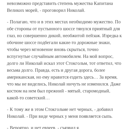
невозможно представить степень мужества Капитана
Великих морей, - проговорил Николай.
- Полагаю, что и в этих местах необходимо мужество. По
обе стороны от пустынного шоссе тянулся приятный для
глаз, но совершенно дикий, необжитой пейзаж. Изредка к
обочине шоссе подбегали какие-то дорожные знаки,
чтобы через мгновение вновь скрыться, точно
вспугнутые случайным автомобилем. На мой вопрос,
долго ли Николай искал этот Стокгольм, тот ответил, что
весьма долго. Правда, есть и другая дорога, более
американская, но ему нравится ездить здесь… За время,
что мы не виделись, Николай ничуть не изменился. Даже
костюм на нем был прежний - мятый, старомодный,
какой-то советский…
- К тому же в этом Стокгольме нет черных, - добавил
Николай. - При виде черных у меня появляется сыпь.
- Вероятно, и нет евреев, - съязвил я.