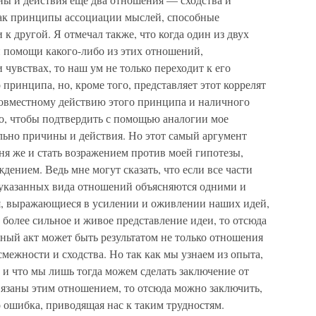
как принципы ассоциации мыслей, способные
к другой. Я отмечал также, что когда один из двух
и помощи какого-либо из этих отношений,
чувствах, то наш ум не только переходит к его
ринципа, но, кроме того, представляет этот коррелят
 совместному действию этого принципа и наличного
ого, чтобы подтвердить с помощью аналогии мое
ьно причины и действия. Но этот самый аргумент
ня же и стать возражением против моей гипотезы,
дением. Ведь мне могут сказать, что если все части
указанных вида отношений объясняются одними и
, выражающиеся в усилении и оживлении наших идей,
к более сильное и живое представление идеи, то отсюда
нный акт может быть результатом не только отношения
межности и сходства. Но так как мы узнаем из опыта,
 и что мы лишь тогда можем сделать заключение от
связаны этим отношением, то отсюда можно заключить,
о ошибка, приводящая нас к таким трудностям.