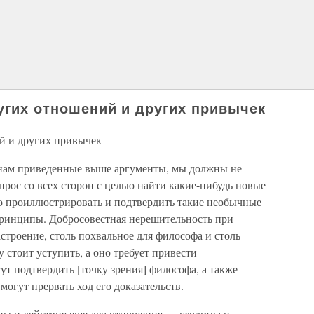
ругих отношений и других привычек
ий и других привычек
 нам приведенные выше аргументы, мы должны не
прос со всех сторон с целью найти какие-нибудь новые
но проиллюстрировать и подтвердить такие необычные
 принципы. Добросовестная нерешительность при
троение, столь похвальное для философа и столь
 стоит уступить, а оно требует привести
т подтвердить [точку зрения] философа, а также
могут прервать ход его доказательств.
ины и действия еще два отношения — сходства и