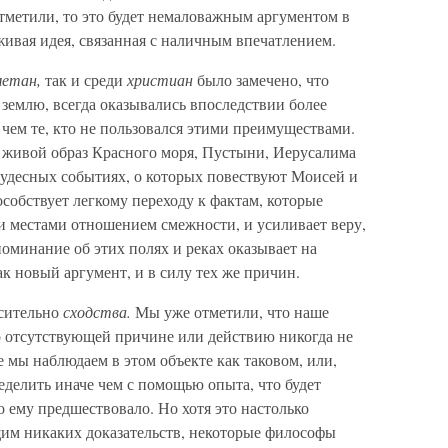
тметили, то это будет немаловажным аргументом в
к живая идея, связанная с наличным впечатлением.
метан,
так и среди
христиан
было замечено, что
землю, всегда оказывались впоследствии более
ем те, кто не пользовался этими преимуществами.
т живой образ Красного моря, Пустыни, Иерусалима
чудесных событиях, о которых повествуют Моисей и
особствует легкому переходу к фактам, которые
 местами отношением смежности, и усиливает веру,
оминание об этих полях и реках оказывает на
ак новый аргумент, и в силу тех же причин.
осительно
сходства.
Мы уже отметили, что наше
го отсутствующей причине или действию никогда не
е мы наблюдаем в этом объекте как таковом, или,
делить иначе чем с помощью опыта, что будет
о ему предшествовало. Но хотя это настолько
щим никаких доказательств, некоторые философы