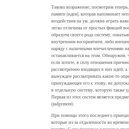
Таково возражение; посмотрим теперь, 
памяти [идея], которая напоминает не
воздействия на ум, должна играть важ
легко отличима от простых фикций во
образуем своего рода систему, охваты
внутренним восприятием, либо внешни
наряду с наличными впечатлениями н
останавливается на этом. Обнаружив, 
если хотите, в силу отношения причины
рассмотрению входящих в них идей, а т
вынужден рассматривать какие-то опр
принуждающее его к этому, не допуска
в отдельную систему, которую также 
Первая из этих систем является предм
(judgement).
При помощи этого последнего принцип
которые из-за отдаленности во времен
памяти. С его помощью я рисую в сво