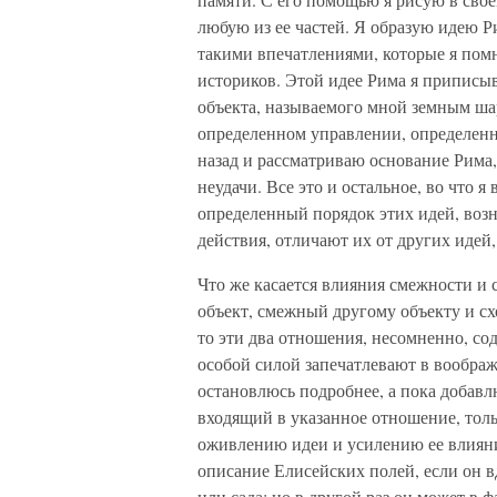
любую из ее частей. Я образую идею Ри
такими впечатлениями, которые я помн
историков. Этой идее Рима я приписы
объекта, называемого мной земным ша
определенном управлении, определенн
назад и рассматриваю основание Рима
неудачи. Все это и остальное, во что я 
определенный порядок этих идей, во
действия, отличают их от других иде
Что же касается влияния смежности и 
объект, смежный другому объекту и сх
то эти два отношения, несомненно, со
особой силой запечатлевают в воображ
остановлюсь подробнее, а пока добавл
входящий в указанное отношение, тол
оживлению идеи и усилению ее влияни
описание Елисейских полей, если он 
или сада; но в другой раз он может в 