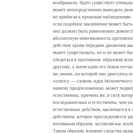
воображали, будто существует очевид
может непосредственно выводить движ
не прибегая к прошлым наблюдениям. Л
если подобное заключение может быть 
оно должно быть равнозначно демонст
абсолютную невозможность противопо
действие кроме передачи движения зак
может существовать, но и не может бы
убедиться в противном, образовав ясн
другому, а затем идею его покоя тотч
же линии, по которой оно двигалось в
эллипсу — словом, идеи бесконечного 
нашему предположению, может подвер
естественны; причина же, в силу кото
последовательна и естественна, чем у
естественные действия, заключается 
действием, которое присоединяется зд
интимным образом, заставляя нас вооб
Таким образом, влияние сходства оказ