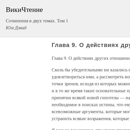
ВикиЧтение
Сочинения в двух томах. Том 1
Юм Дэвид
Глава 9. О действиях д
Глава 9. О действиях других отношен
Сколь бы убедительными ни казались
удовлетвориться ими, а рассмотреть во
точки зрения, исходя из которых мож
и в то же время такие основательные
принятии всякой новой гипотезы — нас
необходимое в поисках истины, что ему
всевозможные аргументы, которые могу
устранить всякие возражения, которые 
Я уже не раз замечал, что кроме прич