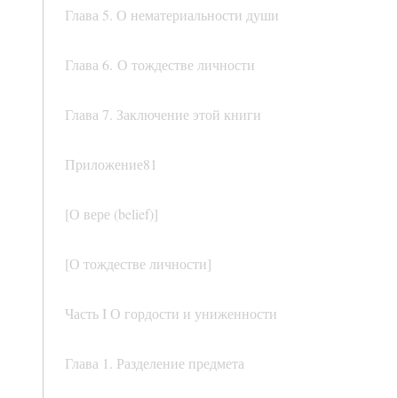
Глава 5. О нематериальности души
Глава 6. О тождестве личности
Глава 7. Заключение этой книги
Приложение81
[О вере (belief)]
[О тождестве личности]
Часть I О гордости и униженности
Глава 1. Разделение предмета