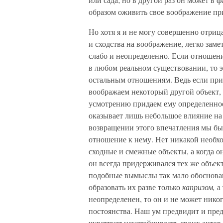
образом оживить свое воображение 
Но хотя я и не могу совершенно отри
и сходства на воображение, легко заме
слабо и неопределенно. Если отношен
в любом реальном существовании, то э
остальным отношениям. Ведь если при
воображаем некоторый другой объект,
усмотрению придаем ему определенное
оказывает лишь небольшое влияние на 
возвращении этого впечатления мы бы
отношение к нему. Нет никакой необх
сходные и смежные объекты, а когда о
он всегда придерживался тех же объект
подобные вымыслы так мало обоснован
образовать их разве только
капризом,
а 
неопределенен, то он и не может нико
постоянства. Наш ум предвидит и пре
чувствует неустойчивость своих актов 