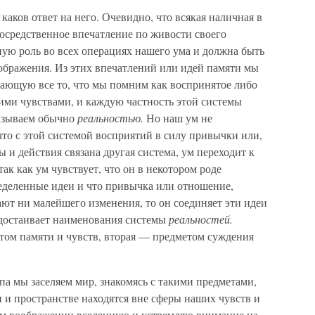
каков ответ на него. Очевидно, что всякая наличная в
посредственное впечатление по живости своего
ную роль во всех операциях нашего ума и должна быть
ображения. Из этих впечатлений или идей памяти мы
вающую все то, что мы помним как воспринятое либо
ми чувствами, и каждую частность этой системы
азываем обычно
реальностью.
Но наш ум не
что с этой системой восприятий в силу привычки или,
 и действия связана другая система, ум переходит к
ак как ум чувствует, что он в некотором роде
еделенные идеи и что привычка или отношение,
ют ни малейшего изменения, то он соединяет эти идеи
удостаивает наименования системы
реальностей.
етом памяти и чувств, вторая — предметом суждения
а мы заселяем мир, знакомясь с такими предметами,
и и пространстве находятся вне сферы наших чувств и
ем воображении вселенную и устремляю внимание на