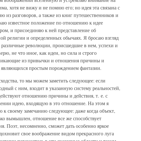
ма, хотя не вижу и не помню его; но идея эта связана с
ю из разговоров, а также из книг путешественников и
ваю известное положение по отношению к идее
ром, и присоединяю к ней представление об
ой религии и определенных обычаях. Я бросаю взгляд
, различные революции, происшедшие в нем, успехи и
верю, не что иное, как идеи, но сила и строго
зникающие из привычки и отношения причины и
й, являющихся простым порождением фантазии.
сходства, то мы можем заметить следующее: если
одный с ним, входит в указанную систему реальностей,
действуют отношению причины и действия, т. е. с
ении идею, входящую в это отношение. На этом я
ю к своему замечанию следующее: даже когда объект,
ько вымышлен, отношение все же способствует
я. Поэт, несомненно, сможет дать особенно яркое
вдохновит свое воображение видом прекрасного луга
фантазии перенестись в эти сказочные области и таким