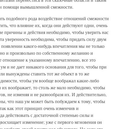
при помощи вымышленной смежности.
цать подобного рода воздействие отношений смежности
тить, что влияние их, когда они действуют одни, очень
ие причины и действия необходимо, чтобы уверить нас
та уверенность необходима, чтобы придать силу двум
 появлении какого-нибудь впечатления мы не только
 но и произвольно по собственному желанию и
 отношение к указанному впечатлению, все это
ум и не дает никакого основания для того, чтобы при
ли вынуждены ставить тот же объект в то же
одимости, чтобы ум вообще воображал какие-либо
н их воображает, то столь же мало необходимо, чтобы
ов, не изменяя и не разнообразя их. И действительно,
ы, что наш ум может быть побуждаем к тому, чтобы
так как этот принцип очень изменчив и
гда действовать с достаточной степенью силы и
двосхищает изменение; уже с первого мгновения он
и слабость своей власти над объектами. Но если это