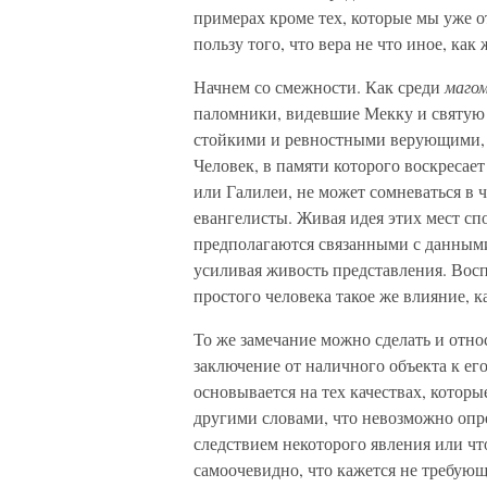
примерах кроме тех, которые мы уже о
пользу того, что вера не что иное, ка
Начнем со смежности. Как среди
маго
паломники, видевшие Мекку и святую 
стойкими и ревностными верующими, ч
Человек, в памяти которого воскресае
или Галилеи, не может сомневаться в 
евангелисты. Живая идея этих мест сп
предполагаются связанными с данными
усиливая живость представления. Восп
простого человека такое же влияние, к
То же замечание можно сделать и отн
заключение от наличного объекта к е
основывается на тех качествах, которы
другими словами, что невозможно опре
следствием некоторого явления или чт
самоочевидно, что кажется не требую