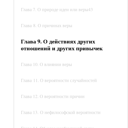
Глава 7. О природе идеи или веры43
Глава 8. О причинах веры
Глава 9. О действиях других
отношений и других привычек
Глава 10. О влиянии веры
Глава 11. О вероятности случайностей
Глава 12. О вероятности причин
Глава 13. О нефилософской вероятности