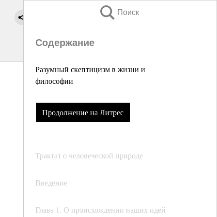
Поиск
Содержание
Разумный скептицизм в жизни и
философии
Продолжение на Литрес
Трактат о человеческой природе
Введение
Глава 1. О происхождении наших идей