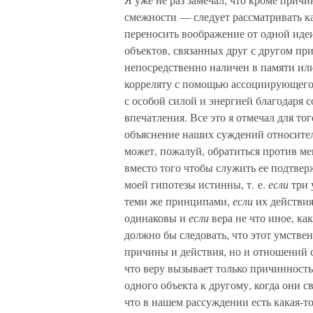
смежности — следует рассматривать 
переносить воображение от одной идеи 
объектов, связанных друг с другом пр
непосредственно наличен в памяти или 
корреляту с помощью ассоциирующего п
с особой силой и энергией благодаря
впечатления. Все это я отмечал для т
объяснение наших суждений относител
может, пожалуй, обратиться против ме
вместо того чтобы служить ее подтверж
моей гипотезы истинны, т. е.
если
три 
теми же принципами,
если
их действия
одинаковы и
если
вера не что иное, ка
должно бы следовать, что этот умстве
причины и действия, но и отношений с
что веру вызывает только причинность
одного объекта к другому, когда они 
что в нашем рассуждении есть какая-т