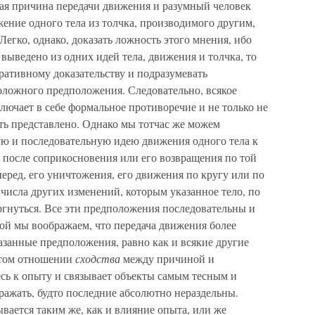
ная причина передачи движения и разумный человек
ение одного тела из толчка, производимого другим,
егко, однако, доказать ложность этого мнения, ибо
выведено из одних идей тела, движения и толчка, то
ративному доказательству и подразумевать
ложного предположения. Следовательно, всякое
лючает в себе формальное противоречие и не только не
ть представлено. Однако мы тотчас же можем
ую и последовательную идею движения одного тела к
ас после соприкосновения или его возвращения по той
перед, его уничтожения, его движения по кругу или по
числа других изменений, которым указанное тело, по
гнуться. Все эти предположения последовательны и
рой мы воображаем, что передача движения более
казанные предположения, равно как и всякие другие
в том отношении
сходства
между причиной и
есь к опыту и связывает объекты самым тесным и
ражать, будто последние абсолютно нераздельны.
ывается таким же, как и влияние опыта, или же