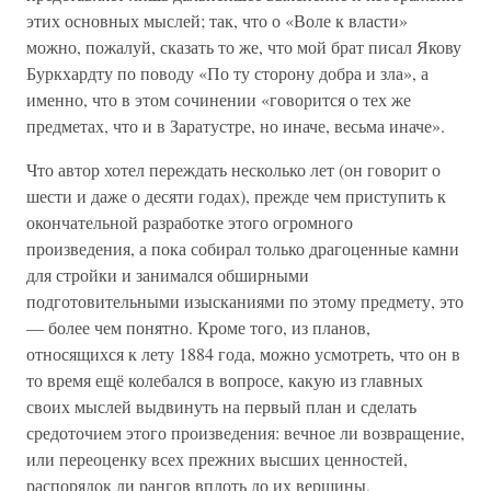
этих основных мыслей; так, что о «Воле к власти»
можно, пожалуй, сказать то же, что мой брат писал Якову
Буркхардту по поводу «По ту сторону добра и зла», а
именно, что в этом сочинении «говорится о тех же
предметах, что и в Заратустре, но иначе, весьма иначе».
Что автор хотел переждать несколько лет (он говорит о
шести и даже о десяти годах), прежде чем приступить к
окончательной разработке этого огромного
произведения, а пока собирал только драгоценные камни
для стройки и занимался обширными
подготовительными изысканиями по этому предмету, это
— более чем понятно. Кроме того, из планов,
относящихся к лету 1884 года, можно усмотреть, что он в
то время ещё колебался в вопросе, какую из главных
своих мыслей выдвинуть на первый план и сделать
средоточием этого произведения: вечное ли возвращение,
или переоценку всех прежних высших ценностей,
распорядок ли рангов вплоть до их вершины,