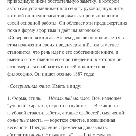
приводимую ниже обстоятельную заметку, в которой
автор сам устанавливает для себя ту руководящую нить,
которой он предполагает держаться при выполнении
своей основной работы. Он облекает эти предначертания
пока в форму афоризма и даёт им заголовок:
«Совершенная книга». Но чем дальше он подвигается в
этом изложении своих предначертаний, тем заметнее
становится, что речь идёт о его собственной книге, и
именно о том главном его произведении, в котором он
вознамерился изобразить во всей полноте свою
философию. Он пишет осенью 1887 года:
«
Совершенная книга.
Иметь в виду:
1. Форма, стиль. —
Идеальный монолог.
Всё, имеющее
“учёный” характер, скрыто в глубине. — Все акценты
глубокой страсти, заботы, а также слабостей, смягчений;
солнечные
места, — короткое счастье, возвышенная
весёлость. Преодоление стремленья доказывать;
абсолютно
лично
. Никакого “я”... — Род мемуаров;