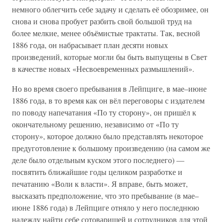
немного облегчить себе задачу и сделать её обозримее, он
снова и снова пробует разбить свой большой труд на
более мелкие, менее объёмистые трактаты. Так, весной
1886 года, он набрасывает план десяти новых
произведений, которые могли бы быть выпущены в Свет
в качестве новых «Несвоевременных размышлений».
Но во время своего пребывания в Лейпциге, в мае–июне
1886 года, в то время как он вёл переговоры с издателем
по поводу напечатания «По ту сторону», он пришёл к
окончательному решению, независимо от «По ту
сторону», которое должно было представлять некоторое
предуготовление к большому произведению (на самом же
деле было отдельным куском этого последнего) —
посвятить ближайшие годы целиком разработке и
печатанию «Воли к власти». Я вправе, быть может,
высказать предположение, что это пребывание (в мае–
июне 1886 года) в Лейпциге отняло у него последнюю
надежду найти себе сотоварищей и сотрудников для этой