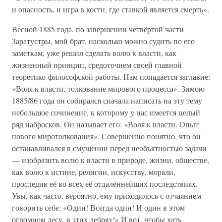
и опасность, и игра в кости, где ставкой является смерть».
Весной 1885 года, по завершении четвёртой части
Заратустры, мой брат, насколько можно судить по его
заметкам, уже решил сделать волю к власти, как
жизненный принцип, средоточием своей главной
теоретико-философской работы. Нам попадается заглавие:
«Воля к власти, толкование мирового процесса». Зимою
1885/86 года он собирался сначала написать на эту тему
небольшое сочинение, к которому у нас имеется целый
ряд набросков. Он называет его: «Воля к власти. Опыт
нового миротолкования». Совершенно понятно, что он
останавливался в смущении перед необъятностью задачи
— изобразить волю к власти в природе, жизни, обществе,
как волю к истине, религии, искусству, морали,
проследив её во всех её отдалённейших последствиях.
Увы, как часто, вероятно, ему приходилось с отчаянием
говорить себе: «Один! Всегда один! И один в этом
огромном лесу, в этих дебрях!» И вот, чтобы хоть