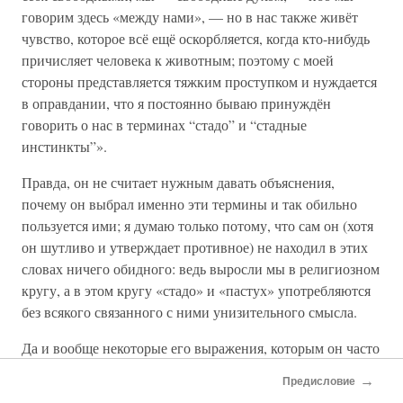
говорим здесь «между нами», — но в нас также живёт
чувство, которое всё ещё оскорбляется, когда кто-нибудь
причисляет человека к животным; поэтому с моей
стороны представляется тяжким проступком и нуждается
в оправдании, что я постоянно бываю принуждён
говорить о нас в терминах “стадо” и “стадные
инстинкты”».
Правда, он не считает нужным давать объяснения,
почему он выбрал именно эти термины и так обильно
пользуется ими; я думаю только потому, что сам он (хотя
он шутливо и утверждает противное) не находил в этих
словах ничего обидного: ведь выросли мы в религиозном
кругу, а в этом кругу «стадо» и «пастух» употребляются
без всякого связанного с ними унизительного смысла.
Да и вообще некоторые его выражения, которым он часто
придавал совершенно новый смысл, неоднократно
→
Предисловие
вызывали недоразумения, как, например, «злоба» и