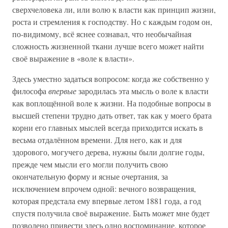
сверхчеловека ли, или волю к власти как принцип жизни,
роста и стремления к господству. Но с каждым годом он,
по-видимому, всё яснее сознавал, что необычайная
сложность жизненной ткани лучше всего может найти
своё выражение в «воле к власти».
Здесь уместно задаться вопросом: когда же собственно у
философа
впервые
зародилась эта мысль о воле к власти
как воплощённой воле к жизни. На подобные вопросы в
высшей степени трудно дать ответ, так как у моего брата
корни его главных мыслей всегда приходится искать в
весьма отдалённом времени. Для него, как и для
здорового, могучего дерева, нужны были долгие годы,
прежде чем мысли его могли получить свою
окончательную форму и ясные очертания, за
исключением впрочем одной: вечного возвращения,
которая предстала ему впервые летом 1881 года, а год
спустя получила своё выражение. Быть может мне будет
позволено привести здесь одно воспоминание, которое