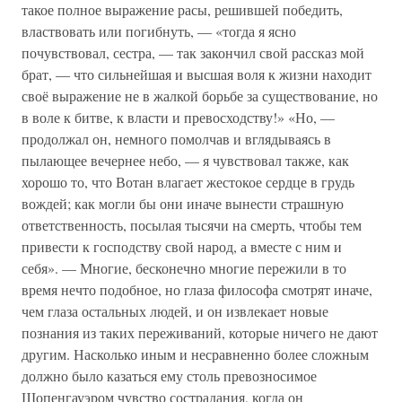
такое полное выражение расы, решившей победить,
властвовать или погибнуть, — «тогда я ясно
почувствовал, сестра, — так закончил свой рассказ мой
брат, — что сильнейшая и высшая воля к жизни находит
своё выражение не в жалкой борьбе за существование, но
в воле к битве, к власти и превосходству!» «Но, —
продолжал он, немного помолчав и вглядываясь в
пылающее вечернее небо, — я чувствовал также, как
хорошо то, что Вотан влагает жестокое сердце в грудь
вождей; как могли бы они иначе вынести страшную
ответственность, посылая тысячи на смерть, чтобы тем
привести к господству свой народ, а вместе с ним и
себя». — Многие, бесконечно многие пережили в то
время нечто подобное, но глаза философа смотрят иначе,
чем глаза остальных людей, и он извлекает новые
познания из таких переживаний, которые ничего не дают
другим. Насколько иным и несравненно более сложным
должно было казаться ему столь превозносимое
Шопенгауэром чувство сострадания, когда он