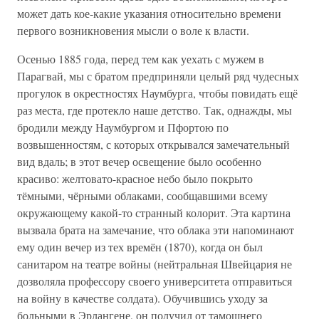
может дать кое-какие указания относительно времени
первого возникновения мысли о воле к власти.
Осенью 1885 года, перед тем как уехать с мужем в
Парагвай, мы с братом предприняли целый ряд чудесных
прогулок в окрестностях Наумбурга, чтобы повидать ещё
раз места, где протекло наше детство. Так, однажды, мы
бродили между Наумбургом и Пфортою по
возвышенностям, с которых открывался замечательный
вид вдаль; в этот вечер освещение было особенно
красиво: желтовато-красное небо было покрыто
тёмными, чёрными облаками, сообщавшими всему
окружающему какой-то странный колорит. Эта картина
вызвала брата на замечание, что облака эти напоминают
ему один вечер из тех времён (1870), когда он был
санитаром на театре войны (нейтральная Швейцария не
дозволяла профессору своего университета отправиться
на войну в качестве солдата). Обучившись уходу за
больными в Эрлангене, он получил от тамошнего