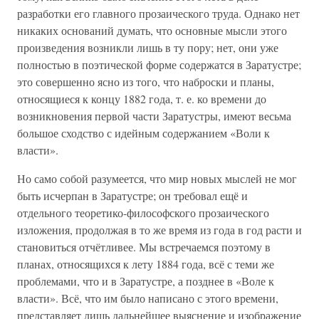
разработки его главного прозаического труда. Однако нет
никаких оснований думать, что основные мысли этого
произведения возникли лишь в ту пору; нет, они уже
полностью в поэтической форме содержатся в Заратустре;
это совершенно ясно из того, что наброски и планы,
относящиеся к концу 1882 года, т. е. ко времени до
возникновения первой части Заратустры, имеют весьма
большое сходство с идейным содержанием «Воли к
власти».
Но само собой разумеется, что мир новых мыслей не мог
быть исчерпан в Заратустре; он требовал ещё и
отдельного теоретико-философского прозаического
изложения, продолжая в то же время из года в год расти и
становиться отчётливее. Мы встречаемся поэтому в
планах, относящихся к лету 1884 года, всё с теми же
проблемами, что и в Заратустре, а позднее в «Воле к
власти». Всё, что им было написано с этого времени,
представляет лишь дальнейшее выяснение и изображение