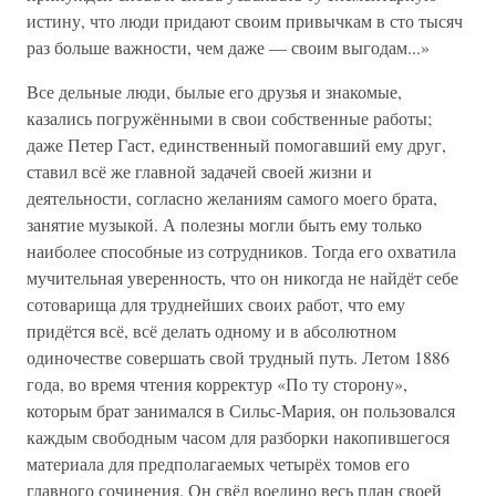
истину, что люди придают своим привычкам в сто тысяч
раз больше важности, чем даже — своим выгодам...»
Все дельные люди, былые его друзья и знакомые,
казались погружёнными в свои собственные работы;
даже Петер Гаст, единственный помогавший ему друг,
ставил всё же главной задачей своей жизни и
деятельности, согласно желаниям самого моего брата,
занятие музыкой. А полезны могли быть ему только
наиболее способные из сотрудников. Тогда его охватила
мучительная уверенность, что он никогда не найдёт себе
сотоварища для труднейших своих работ, что ему
придётся всё, всё делать одному и в абсолютном
одиночестве совершать свой трудный путь. Летом 1886
года, во время чтения корректур «По ту сторону»,
которым брат занимался в Сильс-Мария, он пользовался
каждым свободным часом для разборки накопившегося
материала для предполагаемых четырёх томов его
главного сочинения. Он свёл воедино весь план своей