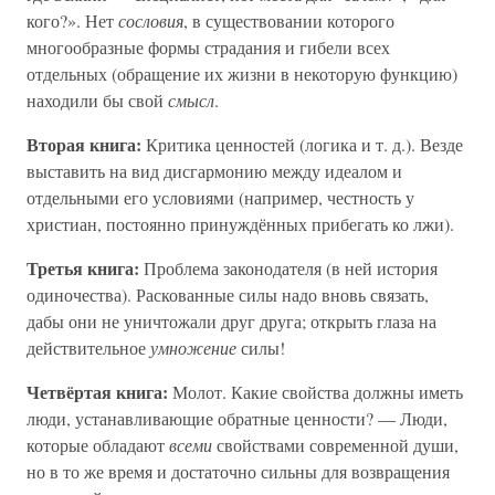
кого?». Нет
сословия
, в существовании которого
многообразные формы страдания и гибели всех
отдельных (обращение их жизни в некоторую функцию)
находили бы свой
смысл
.
Вторая книга:
Критика ценностей (логика и т. д.). Везде
выставить на вид дисгармонию между идеалом и
отдельными его условиями (например, честность у
христиан, постоянно принуждённых прибегать ко лжи).
Третья книга:
Проблема законодателя (в ней история
одиночества). Раскованные силы надо вновь связать,
дабы они не уничтожали друг друга; открыть глаза на
действительное
умножение
силы!
Четвёртая книга:
Молот. Какие свойства должны иметь
люди, устанавливающие обратные ценности? — Люди,
которые обладают
всеми
свойствами современной души,
но в то же время и достаточно сильны для возвращения