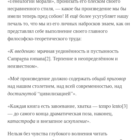
«Генеалогии морали», пронизать его блеском своего
несравненного стиля, — какое бы произведение мы бы
имели теперь пред собою! И ещё более усугубляет нашу
печаль то, что мы из его личных набросков знаем, как он
представлял себе выполнение своего главного
философско-теоретического труда:
«
К введению:
мрачная уединённость и пустынность
Campagna romana[2]. Терпение в неопределённом и
неизвестном».
«Моё произведение должно содержать
общий приговор
над нашим столетием, над всей современностью, над
достигнутой
“цивилизацией”».
«Каждая книга есть завоевание, хватка — tempo lento[3]
— до самого конца драматическая поза, наконец,
катастрофа
и внезапное
искупление
».
Нельзя без чувства глубокого волнения читать