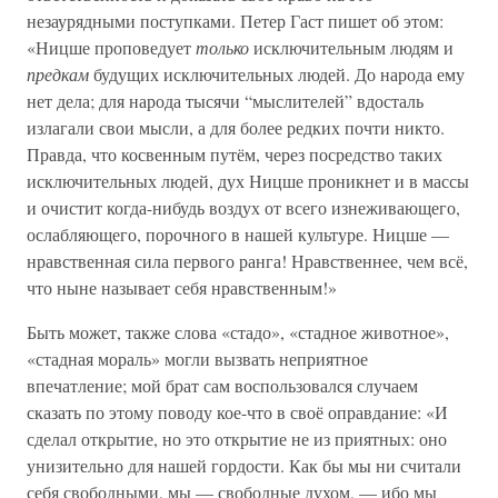
незаурядными поступками. Петер Гаст пишет об этом:
«Ницше проповедует
только
исключительным людям и
предкам
будущих исключительных людей. До народа ему
нет дела; для народа тысячи “мыслителей” вдосталь
излагали свои мысли, а для более редких почти никто.
Правда, что косвенным путём, через посредство таких
исключительных людей, дух Ницше проникнет и в массы
и очистит когда-нибудь воздух от всего изнеживающего,
ослабляющего, порочного в нашей культуре. Ницше —
нравственная сила первого ранга! Нравственнее, чем всё,
что ныне называет себя нравственным!»
Быть может, также слова «стадо», «стадное животное»,
«стадная мораль» могли вызвать неприятное
впечатление; мой брат сам воспользовался случаем
сказать по этому поводу кое-что в своё оправдание: «И
сделал открытие, но это открытие не из приятных: оно
унизительно для нашей гордости. Как бы мы ни считали
себя свободными, мы — свободные духом, — ибо мы