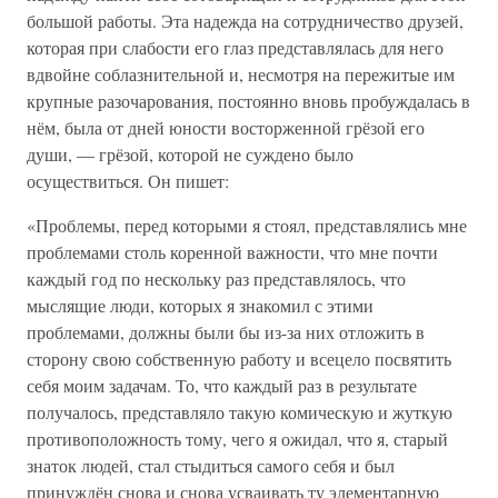
большой работы. Эта надежда на сотрудничество друзей,
которая при слабости его глаз представлялась для него
вдвойне соблазнительной и, несмотря на пережитые им
крупные разочарования, постоянно вновь пробуждалась в
нём, была от дней юности восторженной грёзой его
души, — грёзой, которой не суждено было
осуществиться. Он пишет:
«Проблемы, перед которыми я стоял, представлялись мне
проблемами столь коренной важности, что мне почти
каждый год по нескольку раз представлялось, что
мыслящие люди, которых я знакомил с этими
проблемами, должны были бы из-за них отложить в
сторону свою собственную работу и всецело посвятить
себя моим задачам. То, что каждый раз в результате
получалось, представляло такую комическую и жуткую
противоположность тому, чего я ожидал, что я, старый
знаток людей, стал стыдиться самого себя и был
принуждён снова и снова усваивать ту элементарную