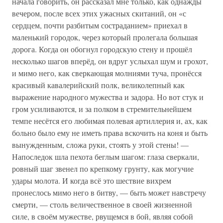
начала говорить, он рассказал мне только, как однажды
вечером, после всех этих ужасных скитаний, он «с
сердцем, почти разбитым состраданием» приехал в
маленький городок, через который пролегала большая
дорога. Когда он обогнул городскую стену и прошёл
несколько шагов вперёд, он вдруг услыхал шум и грохот,
и мимо него, как сверкающая молниями туча, пронёсся
красивый кавалерийский полк, великолепный как
выражение народного мужества и задора. Но вот стук и
гром усиливаются, и за полком в стремительнейшем
темпе несётся его любимая полевая артиллерия и, ах, как
больно было ему не иметь права вскочить на коня и быть
вынужденным, сложа руки, стоять у этой стены! —
Напоследок шла пехота беглым шагом: глаза сверкали,
ровный шаг звенел по крепкому грунту, как могучие
удары молота. И когда всё это шествие вихрем
пронеслось мимо него в битву, — быть может навстречу
смерти, — столь величественное в своей жизненной
силе, в своём мужестве, рвущемся в бой, являя собой