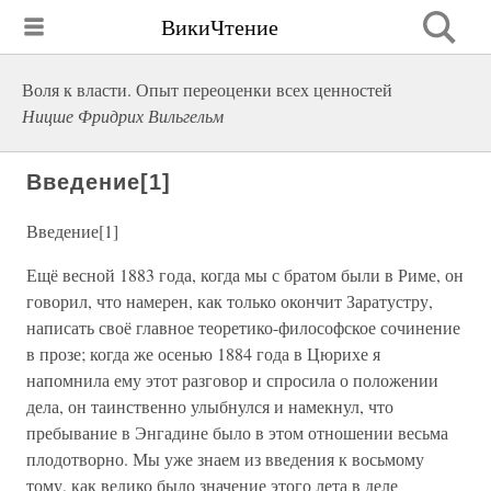
ВикиЧтение
Воля к власти. Опыт переоценки всех ценностей
Ницше Фридрих Вильгельм
Введение[1]
Введение[1]
Ещё весной 1883 года, когда мы с братом были в Риме, он
говорил, что намерен, как только окончит Заратустру,
написать своё главное теоретико-философское сочинение
в прозе; когда же осенью 1884 года в Цюрихе я
напомнила ему этот разговор и спросила о положении
дела, он таинственно улыбнулся и намекнул, что
пребывание в Энгадине было в этом отношении весьма
плодотворно. Мы уже знаем из введения к восьмому
тому, как велико было значение этого лета в деле