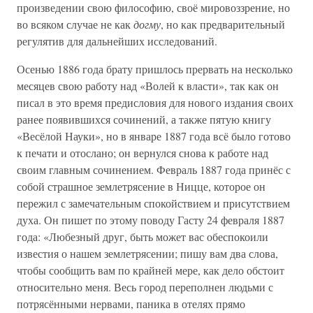
произведении свою философию, своё мировоззрение, но
во всяком случае не как
догму
, но как предварительный
регулятив для дальнейших исследований.
Осенью 1886 года брату пришлось прервать на несколько
месяцев свою работу над «Волей к власти», так как он
писал в это время предисловия для нового издания своих
ранее появившихся сочинений, а также пятую книгу
«Весёлой Науки», но в январе 1887 года всё было готово
к печати и отослано; он вернулся снова к работе над
своим главным сочинением. Февраль 1887 года принёс с
собой страшное землетрясение в Ницце, которое он
пережил с замечательным спокойствием и присутствием
духа. Он пишет по этому поводу Гасту 24 февраля 1887
года: «Любезный друг, быть может вас обеспокоили
известия о нашем землетрясении; пишу вам два слова,
чтобы сообщить вам по крайней мере, как дело обстоит
относительно меня. Весь город переполнен людьми с
потрясёнными нервами, паника в отелях прямо