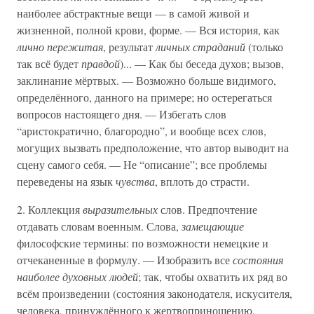
наиболее абстрактные вещи — в самой живой и
жизненной, полной крови, форме. — Вся история, как
лично пережитая
, результат
личных страданий
(только
так всё будет
правдой
)... — Как бы беседа духов; вызов,
заклинание мёртвых. — Возможно больше видимого,
определённого, данного на примере; но остерегаться
вопросов настоящего дня. — Избегать слов
“аристократично, благородно”, и вообще всех слов,
могущих вызвать предположение, что автор выводит на
сцену самого себя. — Не “описание”; все проблемы
переведены на язык
чувства
, вплоть до страсти.
2. Коллекция
выразительных
слов. Предпочтение
отдавать словам военным. Слова,
замещающие
философские термины: по возможности немецкие и
отчеканенные в формулу. — Изобразить все
состояния
наиболее духовных людей
; так, чтобы охватить их ряд во
всём произведении (состояния законодателя, искусителя,
человека, принуждённого к жертвоприношению,