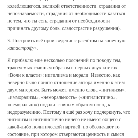
колеблющегося, великой ответственности, страдания от
непознаваемости, страдания от необходимости казаться
не тем, что ты есть, страдания от необходимости
причинять другому боль, сладострастие разрушения).
3. Построить всё произведение с расчётом на конечную
катастрофу
».
Я прибавлю ещё несколько пояснений по поводу тем,
трактуемых главным образом в первых двух книгах
«Воли к власти»: нигилизма и морали. Известно, как
неверно было понято отношение автора именно к этим
двум материям. Быть может, именно слова «нигилизм»,
«имморализм», «неморальность» («нигилистично»,
«неморально») подали главным образом повод к
недоразумению. Поэтому я ещё раз хочу подчеркнуть, что
нигилизм и нигилистично ничего не имеют общего с
какой-либо политической партией, но обозначают то
состояние, при котором отвергаются ценность и смысл