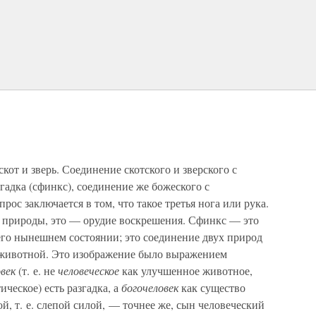
кот и зверь. Соединение скотского и зверского с
агадка (сфинкс), соединение же божеского с
рос заключается в том, что такое третья нога или рука.
р природы, это — орудие воскрешения. Сфинкс — это
его нынешнем состоянии; это соединение двух природ
и животной. Это изображение было выражением
овек
(т. е. не
человеческое
как улучшенное животное,
ическое) есть разгадка, а
богочеловек
как существо
, т. е. слепой силой, — точнее же, сын человеческий