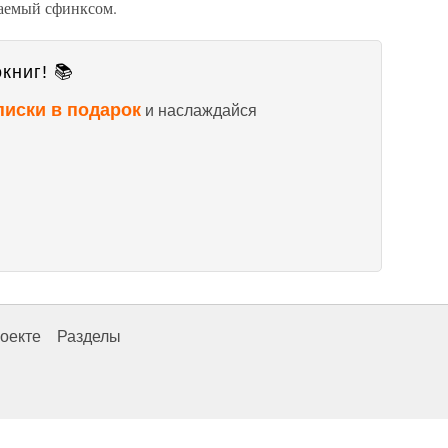
ваемый сфинксом.
книг! 📚
писки в подарок
и наслаждайся
оекте
Разделы