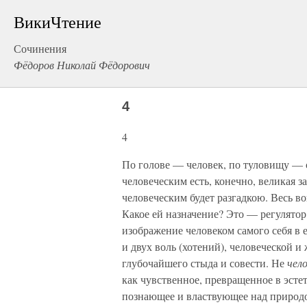
ВикиЧтение
Сочинения
Фёдоров Николай Фёдорович
4
4
По голове — человек, по туловищу — с
человеческим есть, конечно, великая з
человеческим будет разгадкою. Весь воп
Какое ей назначение? Это — регулято
изображение человеком самого себя в 
и двух воль (хотений), человеческой 
глубочайшего стыда и совести. Не
чел
как чувственное, превращенное в эстет
познающее и властвующее над природой