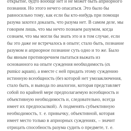
открытие, будто вообще нет и не может быть априорного
познания. Но этого нечего опасаться. Это было бы
равносильно тому, как если бы кто-нибудь при помощи
разума захотел доказать, что разума нет. В самом деле, мы
говорим лишь, что мы нечто познаем разумом, когда
сознаем, что мы могли бы знать это и в том случае, если
бы это даже не встречалось в опыте; стало быть, познание
разумом и априорное познание суть одно и то же. Было
бы явным противоречием пытаться выжать из
основанного на опыте суждения необходимость (ex
pumice aquam), а вместе с ней придать этому суждению
истинную всеобщность (без которой нет умозаключения,
стало быть, и вывода по аналогии, которая представляет
собой по крайней мере предполагаемую всеобщность и
объективную необходимость и, следовательно, всегда
имеет их предпосылкой). А подменять субъективную
необходимость, т. е. привычку, объективной, которая
имеет место только в априорных суждениях, – значит
отрицать способность разума судить о предмете, т. е.