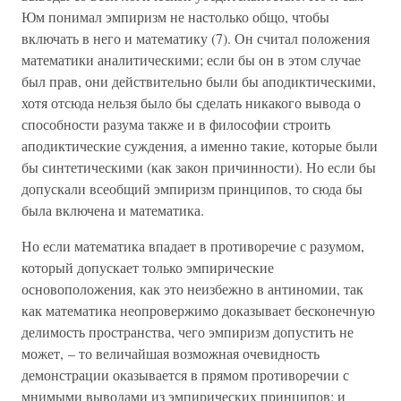
Юм понимал эмпиризм не настолько общо, чтобы
включать в него и математику (7). Он считал положения
математики аналитическими; если бы он в этом случае
был прав, они действительно были бы аподиктическими,
хотя отсюда нельзя было бы сделать никакого вывода о
способности разума также и в философии строить
аподиктические суждения, а именно такие, которые были
бы синтетическими (как закон причинности). Но если бы
допускали всеобщий эмпиризм принципов, то сюда бы
была включена и математика.
Но если математика впадает в противоречие с разумом,
который допускает только эмпирические
основоположения, как это неизбежно в антиномии, так
как математика неопровержимо доказывает бесконечную
делимость пространства, чего эмпиризм допустить не
может, – то величайшая возможная очевидность
демонстрации оказывается в прямом противоречии с
мнимыми выводами из эмпирических принципов; и