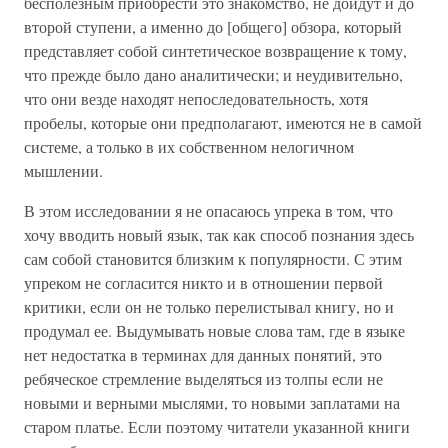
бесполезным приобрести это знакомство, не дойдут и до
второй ступени, а именно до [общего] обзора, который
представляет собой синтетическое возвращение к тому,
что прежде было дано аналитически; и неудивительно,
что они везде находят непоследовательность, хотя
пробелы, которые они предполагают, имеются не в самой
системе, а только в их собственном нелогичном
мышлении.
В этом исследовании я не опасаюсь упрека в том, что
хочу вводить новый язык, так как способ познания здесь
сам собой становится близким к популярности. С этим
упреком не согласится никто и в отношении первой
критики, если он не только перелистывал книгу, но и
продумал ее. Выдумывать новые слова там, где в языке
нет недостатка в терминах для данных понятий, это
ребяческое стремление выделяться из толпы если не
новыми и верными мыслями, то новыми заплатами на
старом платье. Если поэтому читатели указанной книги