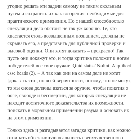
угодно решать эти задачи самому не таким окольным
путем и сохранить их как воззрения, необходимые для
практического применения. Но с нашей способностью
спекуляции дело обстоит не так уж хорошо. Те, кто
хвастается столь возвышенным познанием, должны не
скрывать его, а представить для публичной проверки и
высокой оценки. Они хотят доказать – прекрасно! Так
пусть они докажут это, и тогда критика положит к ногам
победителей все свое оружие. Quid statis? Nolint. Atquilicet
esse beatis (2). – А так как они на самом деле не хотят
[доказать это], по всей вероятности, потому, что не могут,
то мы снова должны взяться за оружие, чтобы понятия о
боге, свободе и бессмертии, для которых спекуляция не
находит достаточного доказательства их возможности,
поискать в моральном применении разума и основать их
на этом применении.
Только здесь и разгадывается загадка критики, как можно
отрицать объективную реальность сверхчувственного