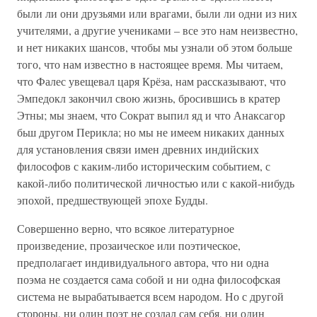
были ли они друзьями или врагами, были ли одни из них
учителями, а другие учениками – все это нам неизвестно,
и нет никаких шансов, чтобы мы узнали об этом больше
того, что нам известно в настоящее время. Мы читаем,
что Фалес увещевал царя Крёза, нам рассказывают, что
Эмпедокл закончил свою жизнь, бросившись в кратер
Этны; мы знаем, что Сократ выпил яд и что Анаксагор
бьш другом Перикла; но мы не имеем никаких данных
для установления связи имен древних индийских
философов с каким-либо историческим событием, с
какой-либо политической личностью или с какой-нибудь
эпохой, предшествующей эпохе Будды.
Совершенно верно, что всякое литературное
произведение, прозаическое или поэтическое,
предполагает индивидуального автора, что ни одна
поэма не создается сама собой и ни одна философская
система не вырабатывается всем народом. Но с другой
стороны, ни один поэт не создал сам себя, ни один