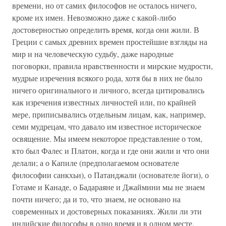
времени, но от самих философов не осталось ничего,
кроме их имен. Невозможно даже с какой-либо
достоверностью определить время, когда они жили. В
Греции с самых древних времен простейшие взгляды на
мир и на человеческую судьбу, даже народные
поговорки, правила нравственности и мирские мудрости,
мудрые изречения всякого рода, хотя бы в них не было
ничего оригинального и личного, всегда цитировались
как изречения известных личностей или, по крайней
мере, приписывались отдельным лицам, как, например,
семи мудрецам, что давало им известное историческое
освящение. Мы имеем некоторое представление о том,
кто был Фалес и Платон, когда и где они жили и что они
делали; а о Капиле (предполагаемом основателе
философии санкхьи), о Патанджали (основателе йоги), о
Готаме и Канаде, о Бадараяне и Джаймини мы не знаем
почти ничего; да и то, что знаем, не основано на
современных и достоверных показаниях. Жили ли эти
индийские философы в одно время и в одном месте,