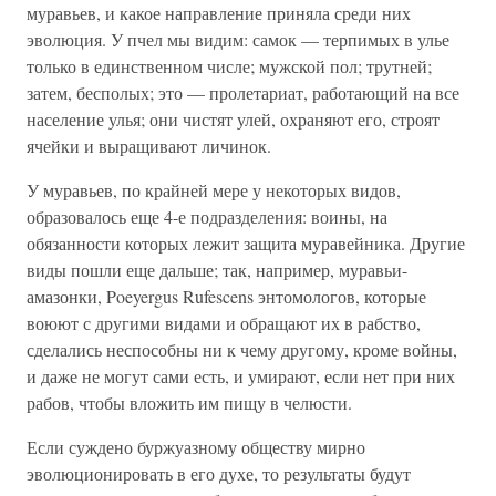
муравьев, и какое направление приняла среди них
эволюция. У пчел мы видим: самок — терпимых в улье
только в единственном числе; мужской пол; трутней;
затем, бесполых; это — пролетариат, работающий на все
население улья; они чистят улей, охраняют его, строят
ячейки и выращивают личинок.
У муравьев, по крайней мере у некоторых видов,
образовалось еще 4-е подразделения: воины, на
обязанности которых лежит защита муравейника. Другие
виды пошли еще дальше; так, например, муравьи-
амазонки, Poeyergus Rufescens энтомологов, которые
воюют с другими видами и обращают их в рабство,
сделались неспособны ни к чему другому, кроме войны,
и даже не могут сами есть, и умирают, если нет при них
рабов, чтобы вложить им пищу в челюсти.
Если суждено буржуазному обществу мирно
эволюционировать в его духе, то результаты будут