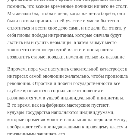
помнить, что всякие временные починки ничего не стоят.
Мы желали бы, чтобы в день, когда начнется борьба, они
были готовы принять в ней участие и умели бы тесно
сплотиться и вести свое дело сами, и не дали бы отнять у
себя плоды победы интриганам, которые сначала будут
льстить им и сулить небылицы, а затем займут место
только что ниспровергнутой власти и постараются
возвратить старые порядки, изменив только их название.
Впрочем, пора уже наступить спасительной катастрофе; в
интересах самой эволюции желательно, чтобы произошла
революция. Отростки и побеги государственности все
глубже врастаются в социальные отношения и
развиваются там в ущерб индивидуальной инициативы.
В то время, как на фабриках мастерские пустеют,
кулуары государства наполняются индивидуумами,
которые променяв молот и напильник на перо или метлу,
воображают себя принадлежащими к правящему классу и
призванными защищать его.