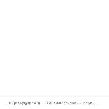
←
→
Ж.Грав Будущее общество
ГЛАВА XXI. Гармония. — Солидарность.