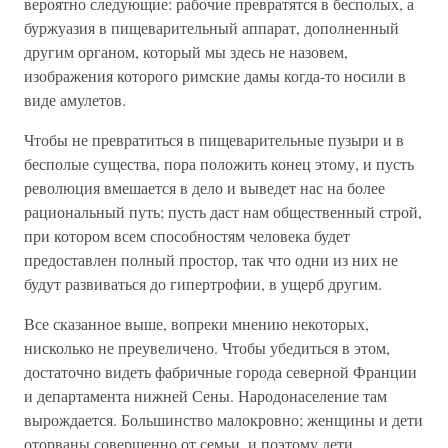
вероятно следующие: рабочие превратятся в бесполых, а
буржуазия в пищеварительный аппарат, дополненный
другим органом, который мы здесь не назовем,
изображения которого римские дамы когда-то носили в
виде амулетов.
Чтобы не превратиться в пищеварительные пузыри и в
бесполые существа, пора положить конец этому, и пусть
революция вмешается в дело и выведет нас на более
рациональный путь; пусть даст нам общественный строй,
при котором всем способностям человека будет
предоставлен полный простор, так что одни из них не
будут развиваться до гипертрофии, в ущерб другим.
Все сказанное выше, вопреки мнению некоторых,
нисколько не преувеличено. Чтобы убедиться в этом,
достаточно видеть фабричные города северной Франции
и департамента нижней Сены. Народонаселение там
вырождается. Большинство малокровно; женщины и дети
оторваны совершенно от семьи, и поэтому дети