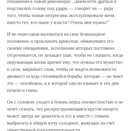
отношения к новой революции. „Зачем итти драться и
подставлять голову под удары — говорит он — ради
того, чтобы новые интриганы эксплуатировали меня,
вместо тех, кто ныне у власти? Очень мне нужно!”
И не переставая жаловаться на свое безвыходное
положение и проклинать крикунов, обманувших его
своими обещаниями, исполнение которых постоянно
отсрочивается, он затыкает уши, чтобы не слышать, когда
окружающая жизнь кричит ему, что нужны его мужество
и сила; закрывает глаза, чтобы не видеть возможности
двоякого исхода готовящейся борьбы, которая — он знает
это — неизбежна, и к которой сам он взывает в эти дни
печали и гнева.
Он с головою уходит в боязнь перед неизвестностью и не
хочет сознать, что распространяющаяся кругом нищета
может завтра же захватить и его и вместе с семьею
выбросить в общую кучу голодных, живущих на счет
общественной благотворительности.