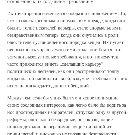
отношению к их тогдашним требованиям.
Их точка зрения изменяется сообразно с положением. То,
что казалось логичным и нормальным прежде, когда они
были в толпе искателей карьеры, стало анормальным и
безнравственным теперь, когда они очутились в роли
блюстителей установленного порядка вещей. Их пугает
ненасытность управляемого ими стада; они боятся, что
уступки вызовут новые требования, и вот почему так
часто приходится видеть „сделавших карьеру”
политических деятелей, как они расстреливают толпу,
когда она, по наивности своей, вздумает требовать от них
исполнения когда-то данных обещаний.
Между тем, если бы у них был ум и ясное понимание
своих сословных интересов, как легко было бы водить за
нос простодушных избирателей, отпуская одну за другой
реформы, одинаково безвредные, не сокращающие
ничьих доходов, не ограничивающие ни одной из
привиллегий и нисколько не грозящие безопасности