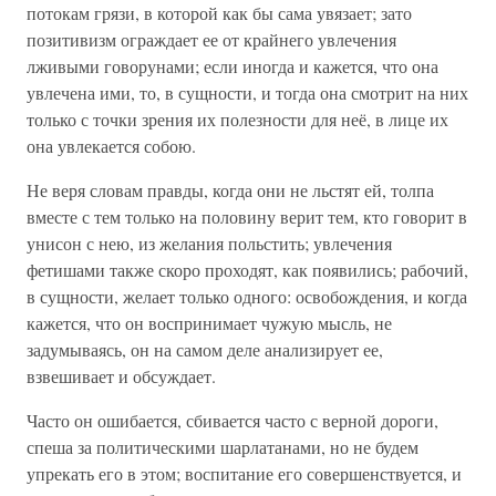
потокам грязи, в которой как бы сама увязает; зато
позитивизм ограждает ее от крайнего увлечения
лживыми говорунами; если иногда и кажется, что она
увлечена ими, то, в сущности, и тогда она смотрит на них
только с точки зрения их полезности для неё, в лице их
она увлекается собою.
Не веря словам правды, когда они не льстят ей, толпа
вместе с тем только на половину верит тем, кто говорит в
унисон с нею, из желания польстить; увлечения
фетишами также скоро проходят, как появились; рабочий,
в сущности, желает только одного: освобождения, и когда
кажется, что он воспринимает чужую мысль, не
задумываясь, он на самом деле анализирует ее,
взвешивает и обсуждает.
Часто он ошибается, сбивается часто с верной дороги,
спеша за политическими шарлатанами, но не будем
упрекать его в этом; воспитание его совершенствуется, и