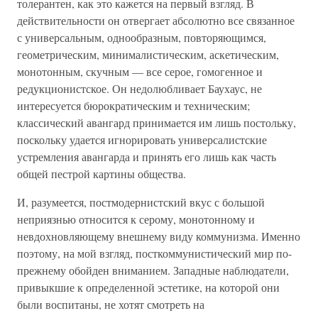
толерантен, как это кажется на первый взгляд. В
действительности он отвергает абсолютно все связанное
с универсальным, однообразным, повторяющимся,
геометрическим, минималистическим, аскетическим,
монотонным, скучным — все серое, гомогенное и
редукционистское. Он недолюбливает Баухаус, не
интересуется бюрократическим и техническим;
классический авангард принимается им лишь постольку,
поскольку удается игнорировать универсалистские
устремления авангарда и принять его лишь как часть
общей пестрой картины общества.
И, разумеется, постмодернистский вкус с большой
неприязнью относится к серому, монотонному и
невдохновляющему внешнему виду коммунизма. Именно
поэтому, на мой взгляд, посткоммунистический мир по-
прежнему обойден вниманием. Западные наблюдатели,
привыкшие к определенной эстетике, на которой они
были воспитаны, не хотят смотреть на