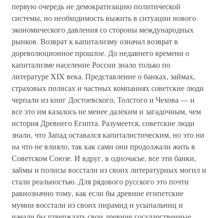
первую очередь не демократизацию политической
системы, но необходимость выжить в ситуации нового
экономического давления со стороны международных
рынков. Возврат к капитализму означал возврат в
дореволюционное прошлое. До недавнего времени о
капитализме население России знало только по
литературе XIX века. Представление о банках, займах,
страховых полисах и частных компаниях советские люди
черпали из книг Достоевского, Толстого и Чехова — и
все это им казалось не менее далеким и загадочным, чем
история Древнего Египта. Разумеется, советские люди
знали, что Запад оставался капиталистическим, но это ни
на что не влияло, так как сами они продолжали жить в
Советском Союзе. И вдруг, в одночасье, все эти банки,
займы и полисы восстали из своих литературных могил и
стали реальностью. Для рядового русского это почти
равнозначно тому, как если бы древние египетские
мумии восстали из своих пирамид и усыпальниц и
начали бы утверждать свои древние государственные