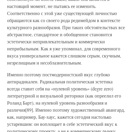
настоящий момент, не пытаясь ее изменить.
Соответственно с этой уже существующей личностью
обращаются как со своего рода редимейдом в контексте
культурного разнообразия. При таких обстоятельствах все
абстрактное, стандартное и обобщенное становится
эстетически непривлекательным и коммерчески
неприбыльным. Как я уже упоминал, для современного
вкуса универсальное кажется слишком серым, скучным,
незрелищным и несоблазнительным.
Именно поэтому постмодернистский вкус глубоко
антирадикален. Радикальная политическая эстетика
всегда ставит себя на «нулевой уровень» (degre zero)
литературной и визуальной риторики (как опреелил его
Роланд Барт), на нулевой уровень разнообразия и
различия[89]. Именно поэтому художественный авангард,
как, например, Бау-хаус, кажется сегодня настолько
устаревшим: он воплощает в себе эстетический вкус к
политическому проекту, a не к коммерческому рынку.