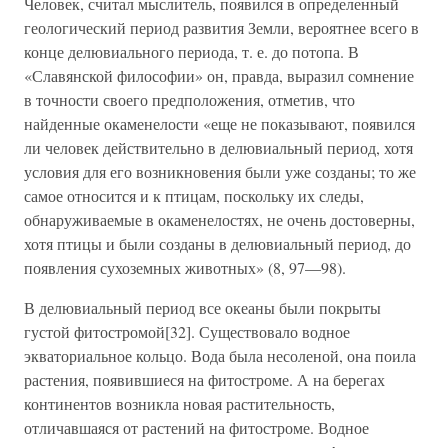
Человек, считал мыслитель, появился в определенный
геологический период развития Земли, вероятнее всего в
конце делювиального периода, т. е. до потопа. В
«Славянской философии» он, правда, выразил сомнение
в точности своего предположения, отметив, что
найденные окаменелости «еще не показывают, появился
ли человек действительно в делювиальный период, хотя
условия для его возникновения были уже созданы; то же
самое относится и к птицам, поскольку их следы,
обнаруживаемые в окаменелостях, не очень достоверны,
хотя птицы и были созданы в делювиальный период, до
появления сухоземных животных» (8, 97—98).
В делювиальный период все океаны были покрыты
густой фитостромой[32]. Существовало водное
экваториальное кольцо. Вода была несоленой, она поила
растения, появившиеся на фитостроме. А на берегах
континентов возникла новая растительность,
отличавшаяся от растений на фитостроме. Водное