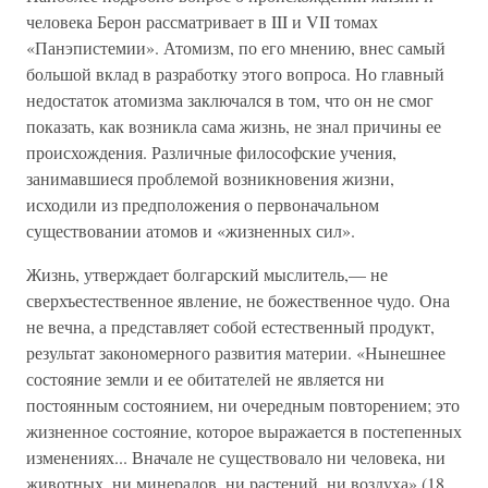
человека Берон рассматривает в III и VII томах
«Панэпистемии». Атомизм, по его мнению, внес самый
большой вклад в разработку этого вопроса. Но главный
недостаток атомизма заключался в том, что он не смог
показать, как возникла сама жизнь, не знал причины ее
происхождения. Различные философские учения,
занимавшиеся проблемой возникновения жизни,
исходили из предположения о первоначальном
существовании атомов и «жизненных сил».
Жизнь, утверждает болгарский мыслитель,— не
сверхъестественное явление, не божественное чудо. Она
не вечна, а представляет собой естественный продукт,
результат закономерного развития материи. «Нынешнее
состояние земли и ее обитателей не является ни
постоянным состоянием, ни очередным повторением; это
жизненное состояние, которое выражается в постепенных
изменениях... Вначале не существовало ни человека, ни
животных, ни минералов, ни растений, ни воздуха» (18,