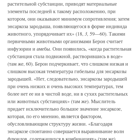
растительной субстанции, приводят материальные
элементы последней к такому расположению, при
котором, они оказывают минимум сопротивления; затем
энсаркоза зародыша, появляющегося в форме индивида
животного, упорядочивает их» (18,
3,
59—60). Такими
первичными животными организмами Берон считает
инфузории и амебы. Они появились, «когда растительная
субстанция стала подвижной, растворившись в воде»
(там же, 60). Берон подчеркивает, что слишком низкая и
слишком высокая температура гибельны для энсаркозы
зародышей. «Нет, следовательно, энсаркозы зародышей
при очень низких и очень высоких температурах, тем
более нет ее ни в чистой воде, ни в сухих растительных
или животных субстанциях» (там же). Мыслитель
придает исключительно большое значение энсаркозе,
которая, по его мнению, является фактором,
обусловливающим структуру жизни. «Благодаря
энсаркозе спонтанно совершается выравнивание волн
флюидов, содержащихся в комбинациях» (там же).