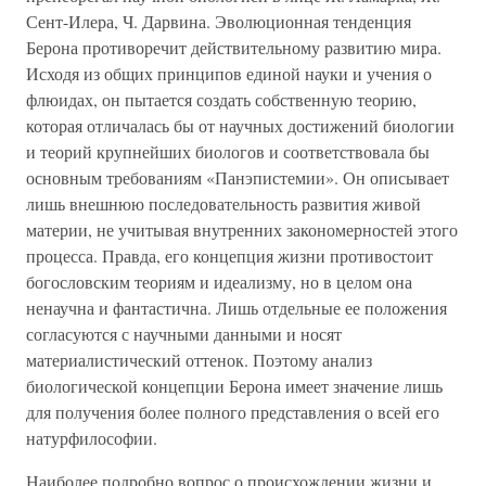
Сент-Илера, Ч. Дарвина. Эволюционная тенденция
Берона противоречит действительному развитию мира.
Исходя из общих принципов единой науки и учения о
флюидах, он пытается создать собственную теорию,
которая отличалась бы от научных достижений биологии
и теорий крупнейших биологов и соответствовала бы
основным требованиям «Панэпистемии». Он описывает
лишь внешнюю последовательность развития живой
материи, не учитывая внутренних закономерностей этого
процесса. Правда, его концепция жизни противостоит
богословским теориям и идеализму, но в целом она
ненаучна и фантастична. Лишь отдельные ее положения
согласуются с научными данными и носят
материалистический оттенок. Поэтому анализ
биологической концепции Берона имеет значение лишь
для получения более полного представления о всей его
натурфилософии.
Наиболее подробно вопрос о происхождении жизни и