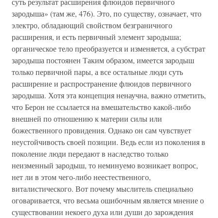
суть результат расширения флюидов первичного
зародыша» (там же, 476). Это, по существу, означает, что
электро, обладающий свойством безграничного
расширения, и есть первичный элемент зародыша;
органическое тело преобразуется и изменяется, а субстрат
зародыша постоянен Таким образом, имеется зародыш
только первичной пары, а все остальные люди суть
расширение и распространение флюидов первичного
зародыша. Хотя эта концепция ненаучна, важно отметить,
что Берон не ссылается на вмешательство какой-либо
внешней по отношению к материи силы или
божественного провидения. Однако он сам чувствует
неустойчивость своей позиции. Ведь если из поколения в
поколение люди передают в наследство только
неизменный зародыш, то неминуемо возникает вопрос,
нет ли в этом чего-либо неестественного,
виталистического. Вот почему мыслитель специально
оговаривается, что весьма ошибочным является мнение о
существовании некоего духа или души до зарождения