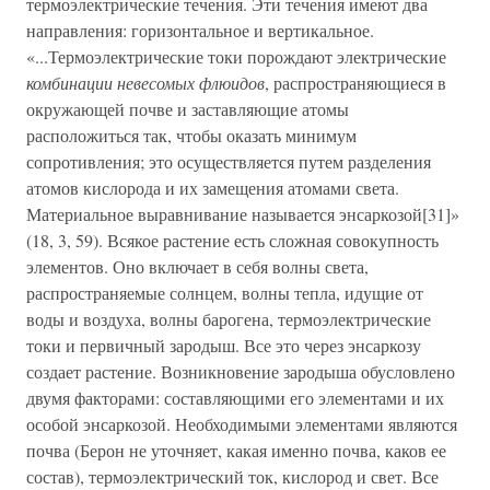
термоэлектрические течения. Эти течения имеют два
направления: горизонтальное и вертикальное.
«...Термоэлектрические токи порождают электрические
комбинации невесомых флюидов
, распространяющиеся в
окружающей почве и заставляющие атомы
расположиться так, чтобы оказать минимум
сопротивления; это осуществляется путем разделения
атомов кислорода и их замещения атомами света.
Материальное выравнивание называется энсаркозой[31]»
(18, 3, 59). Всякое растение есть сложная совокупность
элементов. Оно включает в себя волны света,
распространяемые солнцем, волны тепла, идущие от
воды и воздуха, волны барогена, термоэлектрические
токи и первичный зародыш. Все это через энсаркозу
создает растение. Возникновение зародыша обусловлено
двумя факторами: составляющими его элементами и их
особой энсаркозой. Необходимыми элементами являются
почва (Берон не уточняет, какая именно почва, каков ее
состав), термоэлектрический ток, кислород и свет. Все