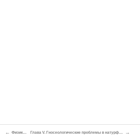
←
→
Физико-химия
Глава V. Гносеологические проблемы в натурфилософской системе Петра Берона