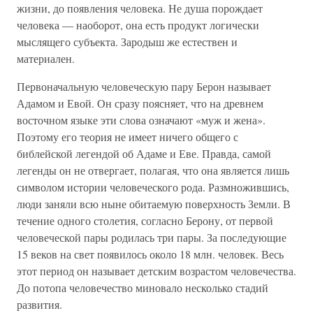
жизни, до появления человека. Не душа порождает
человека — наоборот, она есть продукт логически
мыслящего субъекта. Зародыш же естествен и
материален.
Первоначальную человеческую пару Берон называет
Адамом и Евой. Он сразу поясняет, что на древнем
восточном языке эти слова означают «муж и жена».
Поэтому его теория не имеет ничего общего с
библейской легендой об Адаме и Еве. Правда, самой
легенды он не отвергает, полагая, что она является лишь
символом истории человеческого рода. Размножившись,
люди заняли всю ныне обитаемую поверхность Земли. В
течение одного столетия, согласно Берону, от первой
человеческой пары родилась три пары. За последующие
15 веков на свет появилось около 18 млн. человек. Весь
этот период он называет детским возрастом человечества.
До потопа человечество миновало несколько стадий
развития.