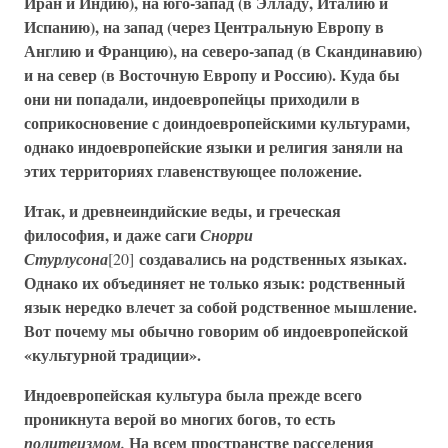
Иран и Индию), на юго-запад (в Элладу, Италию и
Испанию), на запад (через Центральную Европу в
Англию и Францию), на северо-запад (в Скандинавию)
и на север (в Восточную Европу и Россию). Куда бы
они ни попадали, индоевропейцы приходили в
соприкосновение с доиндоевропейскими культурами,
однако индоевропейские языки и религия заняли на
этих территориях главенствующее положение.
Итак, и древнеиндийские веды, и греческая
философия, и даже саги
Снорри
создавались на родственных языках.
Стурлусона
[20]
Однако их объединяет не только язык: родственный
язык нередко влечет за собой родственное мышление.
Вот почему мы обычно говорим об индоевропейской
«культурной традиции».
Индоевропейская культура была прежде всего
проникнута верой во многих богов, то есть
На всем пространстве расселения
политеизмом.