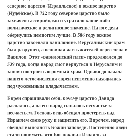
северное царство (Израильское) и южное царство
(Иудейское). В 722 году северное царство было
захвачено ассирийцами и утратило какое-либо
политическое и религиозное значение. На юге дела
обернулись немногим лучше. В 586 году южное
царство завоевали вавилоняне. Иерусалимский храм
был разрушен, а основная часть жителей переселена в
Вавилон. Этот «вавилонский плен» продолжался до
539 года, когда народ смог вернуться в Иерусалим и
заново построить огромный храм. Однако до начала
нашего летосчисления евреи неизменно находились
под чужеземным владычеством.
Евреи спрашивали себя,
царство Давида
почему
распалось, а на его народ сыпалось несчастье за
несчастьем. Господь ведь обещал простереть над
Израилем свою руку и защитить его. Впрочем, народ
обещал выполнять Божии заповеди. Постепенно люди
стали понимать, что Бог покарал Израиль за