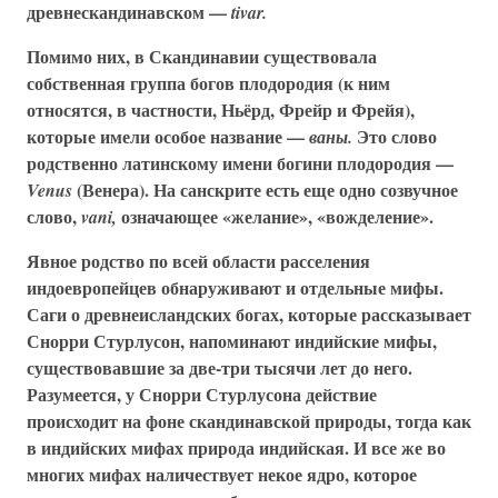
древнескандинавском —
tivar.
Помимо них, в Скандинавии существовала
собственная группа богов плодородия (к ним
относятся, в частности, Ньёрд, Фрейр и Фрейя),
которые имели особое название —
Это слово
ваны.
родственно латинскому имени богини плодородия —
(Венера). На санскрите есть еще одно созвучное
Venus
слово,
означающее «желание», «вожделение».
vani,
Явное родство по всей области расселения
индоевропейцев обнаруживают и отдельные мифы.
Саги о древнеисландских богах, которые рассказывает
Снорри Стурлусон, напоминают индийские мифы,
существовавшие за две-три тысячи лет до него.
Разумеется, у Снорри Стурлусона действие
происходит на фоне скандинавской природы, тогда как
в индийских мифах природа индийская. И все же во
многих мифах наличествует некое ядро, которое