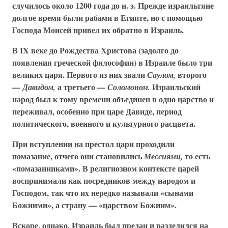
случилось около 1200 года до н. э. Прежде израильтяне
долгое время были рабами в Египте, но с помощью
Господа Моисей привел их обратно в Израиль.
В IX веке до Рождества Христова (задолго до
появления греческой философии) в Израиле было три
великих царя. Первого из них звали
второго
Саулом,
—
а третьего —
Израильский
Давидом,
Соломоном.
народ был к тому времени объединен в одно царство и
переживал, особенно при царе Давиде, период
политического, военного и культурного расцвета.
При вступлении на престол цари проходили
помазание, отчего они становились
то есть
Мессиями,
«помазанниками». В религиозном контексте царей
воспринимали как посредников между народом и
Господом, так что их нередко называли «сынами
Божиими», а страну — «царством Божиим».
Вскоре, однако, Израиль был предан и разделился на