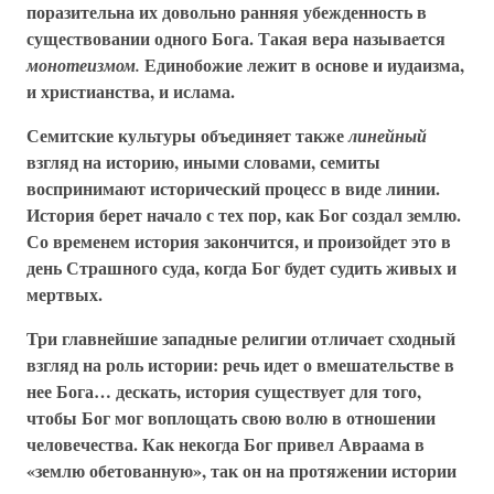
поразительна их довольно ранняя убежденность в
существовании одного Бога. Такая вера называется
Единобожие лежит в основе и иудаизма,
монотеизмом.
и христианства, и ислама.
Семитские культуры объединяет также
линейный
взгляд на историю, иными словами, семиты
воспринимают исторический процесс в виде линии.
История берет начало с тех пор, как Бог создал землю.
Со временем история закончится, и произойдет это в
день Страшного суда, когда Бог будет судить живых и
мертвых.
Три главнейшие западные религии отличает сходный
взгляд на роль истории: речь идет о вмешательстве в
нее Бога… дескать, история существует для того,
чтобы Бог мог воплощать свою волю в отношении
человечества. Как некогда Бог привел Авраама в
«землю обетованную», так он на протяжении истории