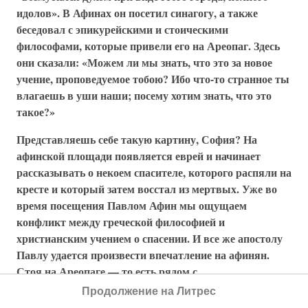
идолов». В Афинах он посетил синагогу, а также
беседовал с эпикурейскими и стоическими
философами, которые привели его на Ареопаг. Здесь
они сказали: «Можем ли мы знать, что это за новое
учение, проповедуемое тобою? Ибо что-то странное ты
влагаешь в уши наши; посему хотим знать, что это
такое?»
Представляешь себе такую картину, София? На
афинской площади появляется еврей и начинает
рассказывать о некоем спасителе, которого распяли на
кресте и который затем восстал из мертвых. Уже во
время посещения Павлом Афин мы ощущаем
конфликт между греческой философией и
христианским учением о спасении. И все же апостолу
Павлу удается произвести впечатление на афинян.
Стоя на Ареопаге — то есть рядом с
возвышавшимися над головой величественными
Продолжение на Литрес
храмами Акрополя, — он держит следующую речь: