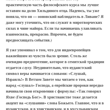
практическую часть философского курса мы лучше
оставим на долю Хильдиного отца. Надеюсь, ты уже
поняла, что он — ооновский наблюдатель в Ливане? Я
даже могу уточнить, что он служит в миротворческих
силах в чине майора. Если ты начинаешь улавливать
взаимосвязь, прекрасно. Впрочем, не будем
предвосхищать события.)
Я уже упоминал о том, что для индоевропейцев
важнейшим из чувств было зрение. Столь же
очевидно предпочтение, которое в семитской традиции
отдается
Неудивительно, что иудаистский
слуху.
символ веры начинается словами: «Слушай,
Израиль!» В Ветхом Завете мы читаем о том, как
народ «слушал» Господа, а еврейские пророки нередко
начинали свои откровения с формулы: «Так говорил
Яхве (Господь Бог)». В христианстве тоже делается
акцент на «слушании» слова Божьего. Главное, что и в
иудаистском, и в христианском, и в мусульманском