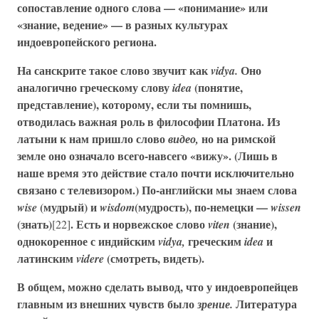
сопоставление одного слова — «понимание» или
«знание, ведение» — в разных культурах
индоевропейского региона.
На санскрите такое слово звучит как
Оно
vidya.
аналогично греческому слову
(понятие,
idea
представление), которому, если ты помнишь,
отводилась важная роль в философии Платона. Из
латыни к нам пришло слово
но на римской
видео,
земле оно означало всего-навсего «вижу». (Лишь в
наше время это действие стало почти исключительно
связано с телевизором.) По-английски мы знаем слова
(мудрый) и
(мудрость), по-немецки —
wise
wisdom
wissen
(знать)
. Есть и норвежское слово
(знание),
[22]
viten
однокоренное с индийским
греческим
и
vidya,
idea
латинским
(смотреть, видеть).
videre
В общем, можно сделать вывод, что у индоевропейцев
главным из внешних чувств было
Литература
зрение.