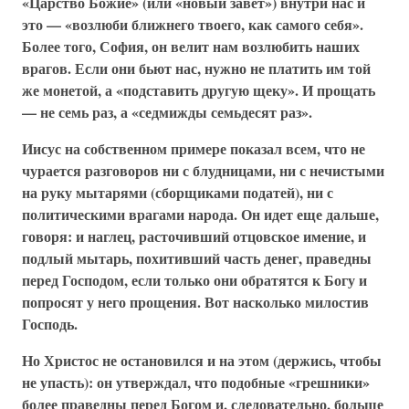
«Царство Божие» (или «новый завет») внутри нас и
это — «возлюби ближнего твоего, как самого себя».
Более того, София, он велит нам возлюбить наших
врагов. Если они бьют нас, нужно не платить им той
же монетой, а «подставить другую щеку». И прощать
— не семь раз, а «седмижды семьдесят раз».
Иисус на собственном примере показал всем, что не
чурается разговоров ни с блудницами, ни с нечистыми
на руку мытарями (сборщиками податей), ни с
политическими врагами народа. Он идет еще дальше,
говоря: и наглец, расточивший отцовское имение, и
подлый мытарь, похитивший часть денег, праведны
перед Господом, если только они обратятся к Богу и
попросят у него прощения. Вот насколько милостив
Господь.
Но Христос не остановился и на этом (держись, чтобы
не упасть): он утверждал, что подобные «грешники»
более праведны перед Богом и, следовательно, больше