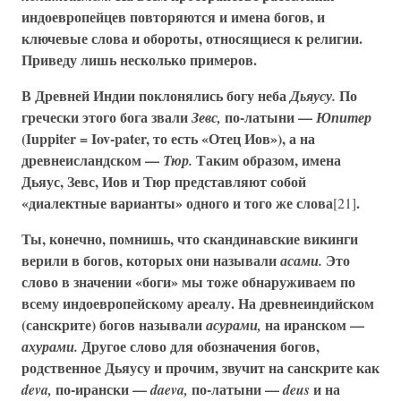
индоевропейцев повторяются и имена богов, и
ключевые слова и обороты, относящиеся к религии.
Приведу лишь несколько примеров.
В Древней Индии поклонялись богу неба
По
Дьяусу.
гречески этого бога звали
по-латыни —
Зевс,
Юпитер
(Iuppiter = Iov-pater, то есть «Отец Иов»), а на
древнеисландском —
Таким образом, имена
Тюр.
Дьяус, Зевс, Иов и Тюр представляют собой
«диалектные варианты» одного и того же слова
.
[21]
Ты, конечно, помнишь, что скандинавские викинги
верили в богов, которых они называли
Это
асами.
слово в значении «боги» мы тоже обнаруживаем по
всему индоевропейскому ареалу. На древнеиндийском
(санскрите) богов называли
на иранском —
асурами,
Другое слово для обозначения богов,
ахурами.
родственное Дьяусу и прочим, звучит на санскрите как
по-ирански —
по-латыни —
и на
deva,
daeva,
deus