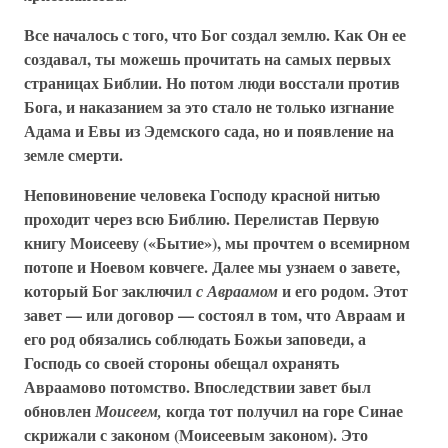
Все началось с того, что Бог создал землю. Как Он ее
создавал, ты можешь прочитать на самых первых
страницах Библии. Но потом люди восстали против
Бога, и наказанием за это стало не только изгнание
Адама и Евы из Эдемского сада, но и появление на
земле смерти.
Неповиновение человека Господу красной нитью
проходит через всю Библию. Перелистав Первую
книгу Моисееву («Бытие»), мы прочтем о всемирном
потопе и Ноевом ковчеге. Далее мы узнаем о завете,
который Бог заключил
и его родом. Этот
с Авраамом
завет — или договор — состоял в том, что Авраам и
его род обязались соблюдать Божьи заповеди, а
Господь со своей стороны обещал охранять
Авраамово потомство. Впоследствии завет был
обновлен
когда тот получил на горе Синае
Моисеем,
скрижали с законом (Моисеевым законом). Это