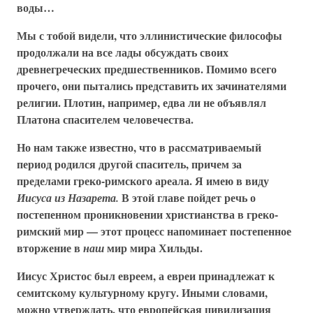
воды…
Мы с тобой видели, что эллинистические философы
продолжали на все лады обсуждать своих
древнегреческих предшественников. Помимо всего
прочего, они пытались представить их зачинателями
религии. Плотин, например, едва ли не объявлял
Платона спасителем человечества.
Но нам также известно, что в рассматриваемый
период родился другой спаситель, причем за
пределами греко-римского ареала. Я имею в виду
В этой главе пойдет речь о
Иисуса из Назарета.
постепенном проникновении христианства в греко-
римский мир — этот процесс напоминает постепенное
вторжение в
мир мира Хильды.
наш
Иисус Христос был евреем, а евреи принадлежат к
семитскому культурному кругу. Иными словами,
можно утверждать, что европейская цивилизация