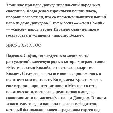
Уточняю: при царе Давиде израильский народ жил
счастливо. Когда дела у израильтян пошли плохо,
пророки возвестили, что со временем появится новый
царь из дома Давидова. Этот Мессия — «сын Божий»
— «спасет» народ, вернет Израилю славу великого
государства и установит «царство Божие».
ИИСУС ХРИСТОС
Надеюсь, София, ты следуешь за ходом моих
рассуждений, ключевую роль в которых играют слова
«Мессия», «сын Божий», «спасение» и «царство
Божие». С самого начала все они воспринимались в
политическом контексте. Во времена Христа многие
еще верили в пришествие нового Мессии, то есть
политического, военного и религиозного лидера,
сопоставимого по масштабу с царем Давидом. В таком
«спасителе» видели национального освободителя,
который бы положил конец страданиям евреев под