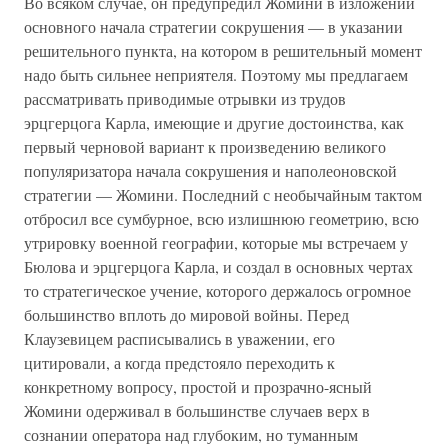
Во всяком случае, он предупредил Жомини в изложении
основного начала стратегии сокрушения — в указании
решительного пункта, на котором в решительный момент
надо быть сильнее неприятеля. Поэтому мы предлагаем
рассматривать приводимые отрывки из трудов
эрцгерцога Карла, имеющие и другие достоинства, как
первый черновой вариант к произведению великого
популяризатора начала сокрушения и наполеоновской
стратегии — Жомини. Последний с необычайным тактом
отбросил все сумбурное, всю излишнюю геометрию, всю
утрировку военной географии, которые мы встречаем у
Бюлова и эрцгерцога Карла, и создал в основных чертах
то стратегическое учение, которого держалось огромное
большинство вплоть до мировой войны. Перед
Клаузевицем расписывались в уважении, его
цитировали, а когда предстояло переходить к
конкретному вопросу, простой и прозрачно-ясный
Жомини одерживал в большинстве случаев верх в
сознании оператора над глубоким, но туманным