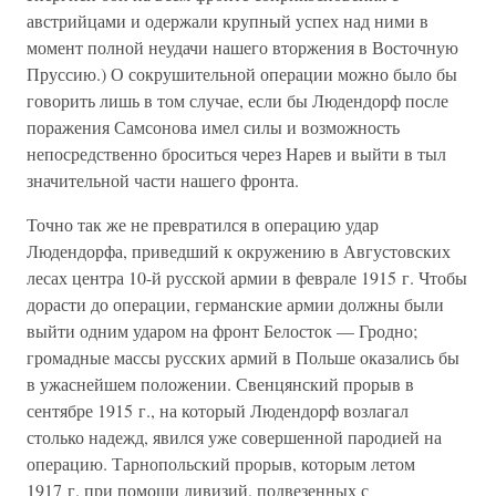
австрийцами и одержали крупный успех над ними в
момент полной неудачи нашего вторжения в Восточную
Пруссию.) О сокрушительной операции можно было бы
говорить лишь в том случае, если бы Людендорф после
поражения Самсонова имел силы и возможность
непосредственно броситься через Нарев и выйти в тыл
значительной части нашего фронта.
Точно так же не превратился в операцию удар
Людендорфа, приведший к окружению в Августовских
лесах центра 10-й русской армии в феврале 1915 г. Чтобы
дорасти до операции, германские армии должны были
выйти одним ударом на фронт Белосток — Гродно;
громадные массы русских армий в Польше оказались бы
в ужаснейшем положении. Свенцянский прорыв в
сентябре 1915 г., на который Людендорф возлагал
столько надежд, явился уже совершенной пародией на
операцию. Тарнопольский прорыв, которым летом
1917 г. при помощи дивизий, подвезенных с