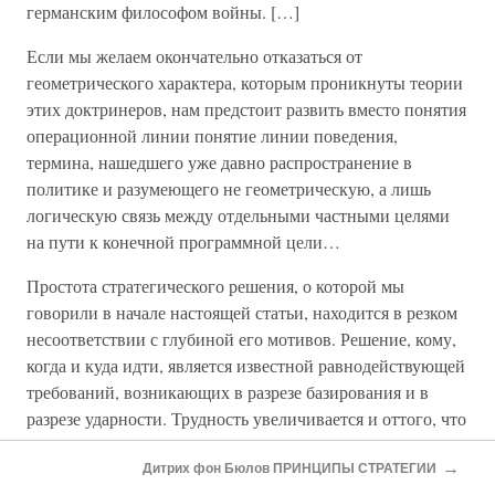
германским философом войны. […]
Если мы желаем окончательно отказаться от
геометрического характера, которым проникнуты теории
этих доктринеров, нам предстоит развить вместо понятия
операционной линии понятие линии поведения,
термина, нашедшего уже давно распространение в
политике и разумеющего не геометрическую, а лишь
логическую связь между отдельными частными целями
на пути к конечной программной цели…
Простота стратегического решения, о которой мы
говорили в начале настоящей статьи, находится в резком
несоответствии с глубиной его мотивов. Решение, кому,
когда и куда идти, является известной равнодействующей
требований, возникающих в разрезе базирования и в
разрезе ударности. Трудность увеличивается и оттого, что
не существует постоянного отношения между значением
→
требований этих двух категорий. Как мотив нашего
Дитрих фон Бюлов ПРИНЦИПЫ СТРАТЕГИИ