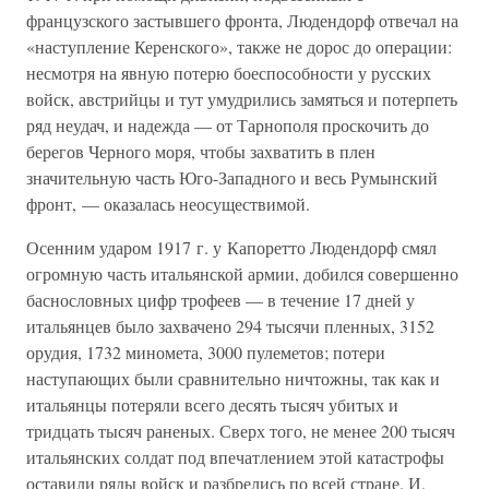
французского застывшего фронта, Людендорф отвечал на
«наступление Керенского», также не дорос до операции:
несмотря на явную потерю боеспособности у русских
войск, австрийцы и тут умудрились замяться и потерпеть
ряд неудач, и надежда — от Тарнополя проскочить до
берегов Черного моря, чтобы захватить в плен
значительную часть Юго-Западного и весь Румынский
фронт, — оказалась неосуществимой.
Осенним ударом 1917 г. у Капоретто Людендорф смял
огромную часть итальянской армии, добился совершенно
баснословных цифр трофеев — в течение 17 дней у
итальянцев было захвачено 294 тысячи пленных, 3152
орудия, 1732 миномета, 3000 пулеметов; потери
наступающих были сравнительно ничтожны, так как и
итальянцы потеряли всего десять тысяч убитых и
тридцать тысяч раненых. Сверх того, не менее 200 тысяч
итальянских солдат под впечатлением этой катастрофы
оставили ряды войск и разбрелись по всей стране. И,