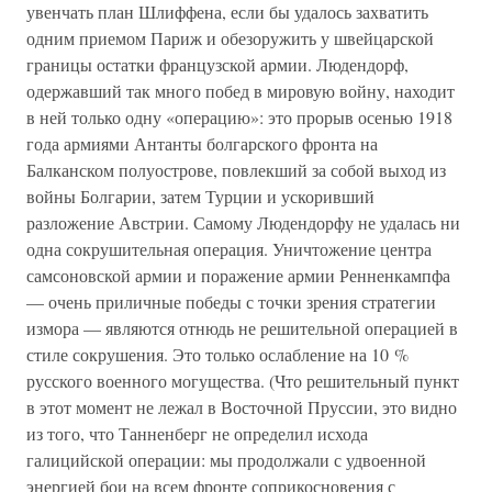
увенчать план Шлиффена, если бы удалось захватить
одним приемом Париж и обезоружить у швейцарской
границы остатки французской армии. Людендорф,
одержавший так много побед в мировую войну, находит
в ней только одну «операцию»: это прорыв осенью 1918
года армиями Антанты болгарского фронта на
Балканском полуострове, повлекший за собой выход из
войны Болгарии, затем Турции и ускоривший
разложение Австрии. Самому Людендорфу не удалась ни
одна сокрушительная операция. Уничтожение центра
самсоновской армии и поражение армии Ренненкампфа
— очень приличные победы с точки зрения стратегии
измора — являются отнюдь не решительной операцией в
стиле сокрушения. Это только ослабление на 10 %
русского военного могущества. (Что решительный пункт
в этот момент не лежал в Восточной Пруссии, это видно
из того, что Танненберг не определил исхода
галицийской операции: мы продолжали с удвоенной
энергией бои на всем фронте соприкосновения с