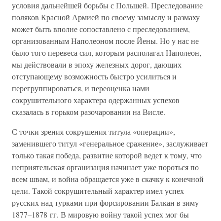
условия дальнейшей борьбы с Польшей. Преследование
поляков Красной Армией по своему замыслу и размаху
может быть вполне сопоставлено с преследованием,
организованным Наполеоном после Йены. Но у нас не
было того перевеса сил, которым располагал Наполеон,
мы действовали в эпоху железных дорог, дающих
отступающему возможность быстро усилиться и
перегруппироваться, и переоценка нами
сокрушительного характера одержанных успехов
сказалась в горьком разочаровании на Висле.
С точки зрения сокрушения титула «операции»,
заменившего титул «генеральное сражение», заслуживает
только такая победа, развитие которой ведет к тому, что
неприятельская организация начинает уже пороться по
всем швам, и война обращается уже в скачку к конечной
цели. Такой сокрушительный характер имел успех
русских над турками при форсировании Балкан в зиму
1877–1878 гг. В мировую войну такой успех мог бы