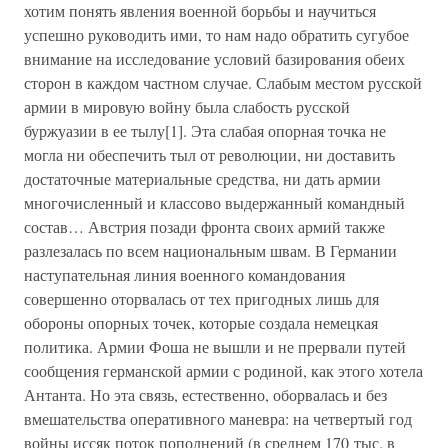
хотим понять явления военной борьбы и научиться
успешно руководить ими, то нам надо обратить сугубое
внимание на исследование условий базирования обеих
сторон в каждом частном случае. Слабым местом русской
армии в мировую войну была слабость русской
буржуазии в ее тылу[1]. Эта слабая опорная точка не
могла ни обеспечить тыл от революции, ни доставить
достаточные материальные средства, ни дать армии
многочисленный и классово выдержанный командный
состав… Австрия позади фронта своих армий также
разлезалась по всем национальным швам. В Германии
наступательная линия военного командования
совершенно оторвалась от тех пригодных лишь для
обороны опорных точек, которые создала немецкая
политика. Армии Фоша не вышли и не прервали путей
сообщения германской армии с родиной, как этого хотела
Антанта. Но эта связь, естественно, оборвалась и без
вмешательства оперативного маневра: на четвертый год
войны иссяк поток пополнений (в среднем 170 тыс. в