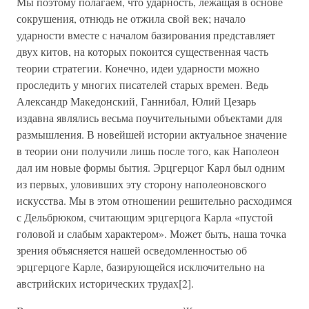
Мы поэтому полагаем, что ударность, лежащая в основе
сокрушения, отнюдь не отжила свой век; начало
ударности вместе с началом базирования представляет
двух китов, на которых покоится существенная часть
теории стратегии. Конечно, идеи ударности можно
проследить у многих писателей старых времен. Ведь
Александр Македонский, Ганнибал, Юлий Цезарь
издавна являлись весьма поучительными объектами для
размышления. В новейшей истории актуальное значение
в теории они получили лишь после того, как Наполеон
дал им новые формы бытия. Эрцгерцог Карл был одним
из первых, уловивших эту сторону наполеоновского
искусства. Мы в этом отношении решительно расходимся
с Дельбрюком, считающим эрцгерцога Карла «пустой
головой и слабым характером». Может быть, наша точка
зрения объясняется нашей осведомленностью об
эрцгерцоге Карле, базирующейся исключительно на
австрийских исторических трудах[2].