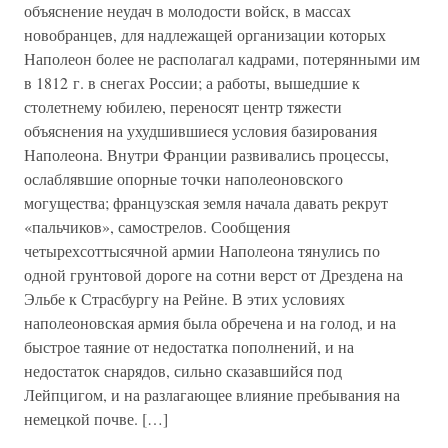
объяснение неудач в молодости войск, в массах
новобранцев, для надлежащей организации которых
Наполеон более не располагал кадрами, потерянными им
в 1812 г. в снегах России; а работы, вышедшие к
столетнему юбилею, переносят центр тяжести
объяснения на ухудшившиеся условия базирования
Наполеона. Внутри Франции развивались процессы,
ослаблявшие опорные точки наполеоновского
могущества; французская земля начала давать рекрут
«пальчиков», самострелов. Сообщения
четырехсоттысячной армии Наполеона тянулись по
одной грунтовой дороге на сотни верст от Дрездена на
Эльбе к Страсбургу на Рейне. В этих условиях
наполеоновская армия была обречена и на голод, и на
быстрое таяние от недостатка пополнений, и на
недостаток снарядов, сильно сказавшийся под
Лейпцигом, и на разлагающее влияние пребывания на
немецкой почве. […]