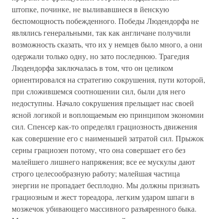
штопке, починке, не выливавшиеся в йенскую
беспомощность побежденного. Победы Людендорфа не
являлись генеральными, так как англичане получили
возможность сказать, что их у немцев было много, а они
одержали только одну, но зато последнюю. Трагедия
Людендорфа заключалась в том, что он целиком
ориентировался на стратегию сокрушения, пути которой,
при сложившемся соотношении сил, были для него
недоступны. Начало сокрушения прельщает нас своей
ясной логикой и воплощаемым ею принципом экономии
сил. Спенсер как-то определял грациозность движения
как совершение его с наименьшей затратой сил. Прыжок
серны грациозен потому, что она совершает его без
малейшего лишнего напряжения; все ее мускулы дают
строго целесообразную работу; малейшая частица
энергии не пропадает бесплодно. Мы должны признать
грациозным и жест тореадора, легким ударом шпаги в
мозжечок убивающего массивного разъяренного быка.