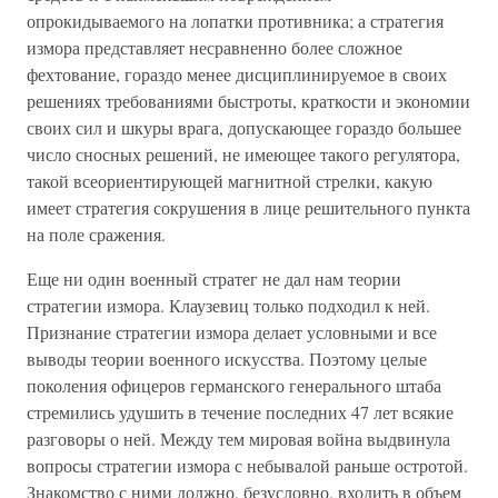
опрокидываемого на лопатки противника; а стратегия
измора представляет несравненно более сложное
фехтование, гораздо менее дисциплинируемое в своих
решениях требованиями быстроты, краткости и экономии
своих сил и шкуры врага, допускающее гораздо большее
число сносных решений, не имеющее такого регулятора,
такой всеориентирующей магнитной стрелки, какую
имеет стратегия сокрушения в лице решительного пункта
на поле сражения.
Еще ни один военный стратег не дал нам теории
стратегии измора. Клаузевиц только подходил к ней.
Признание стратегии измора делает условными и все
выводы теории военного искусства. Поэтому целые
поколения офицеров германского генерального штаба
стремились удушить в течение последних 47 лет всякие
разговоры о ней. Между тем мировая война выдвинула
вопросы стратегии измора с небывалой раньше остротой.
Знакомство с ними должно, безусловно, входить в объем