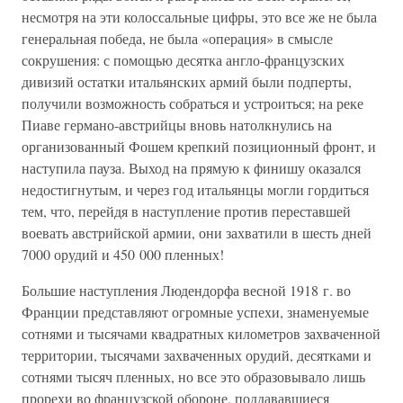
несмотря на эти колоссальные цифры, это все же не была
генеральная победа, не была «операция» в смысле
сокрушения: с помощью десятка англо-французских
дивизий остатки итальянских армий были подперты,
получили возможность собраться и устроиться; на реке
Пиаве германо-австрийцы вновь натолкнулись на
организованный Фошем крепкий позиционный фронт, и
наступила пауза. Выход на прямую к финишу оказался
недостигнутым, и через год итальянцы могли гордиться
тем, что, перейдя в наступление против переставшей
воевать австрийской армии, они захватили в шесть дней
7000 орудий и 450 000 пленных!
Большие наступления Людендорфа весной 1918 г. во
Франции представляют огромные успехи, знаменуемые
сотнями и тысячами квадратных километров захваченной
территории, тысячами захваченных орудий, десятками и
сотнями тысяч пленных, но все это образовывало лишь
прорехи во французской обороне, поддававшиеся