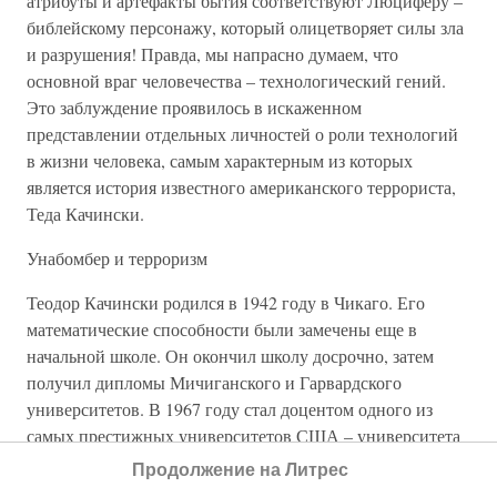
атрибуты и артефакты бытия соответствуют Люциферу –
библейскому персонажу, который олицетворяет силы зла
и разрушения! Правда, мы напрасно думаем, что
основной враг человечества – технологический гений.
Это заблуждение проявилось в искаженном
представлении отдельных личностей о роли технологий
в жизни человека, самым характерным из которых
является история известного американского террориста,
Теда Качински.
Унабомбер и терроризм
Теодор Качински родился в 1942 году в Чикаго. Его
математические способности были замечены еще в
начальной школе. Он окончил школу досрочно, затем
получил дипломы Мичиганского и Гарвардского
университетов. В 1967 году стал доцентом одного из
самых престижных университетов США – университета
Беркли в Калифорнии. Коллеги и друзья прочили ему
Продолжение на Литрес
блестящую карьеру математика. А он в 1969 году вдруг