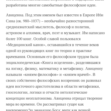
разработаны многие самобытные философские идеи.
Авиценна. Под этим именем был известен в Европе Ибн
Сина (ок. 980–1037) – необычайно разносторонний
среднеазиатский мыслитель, философ и политик,
астроном и алхимик, врач, поэт и музыкант. Им написано
более 100 книг. Особой славой пользовался
«Медицинский канон», остававшийся в течение веков
одной из руководящих книг по теории и практике
врачевания. Основным его философским трудом была
энциклопедическая «Книга исцеления», разделявшаяся
на логику, физику, математику и метафизику. Авиценну
называли «князем философов» и «князем врачей». В
своих собственно философских воззрениях он развивал
идеи восточного аристотелизма в области метафизики,
гносеологии, логики и отчасти онтологические
концепции неоплатонизма. Авиценна отрицал творение
мира во времени. Он рассматривал сущее как
вневременну?ю эманацию Бога; миру как вечной