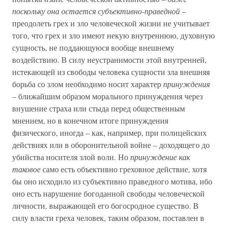
поскольку она остается субъективно-праведной
–
преодолеть грех и зло человеческой жизни не учитывает
того, что грех и зло имеют некую внутреннюю, духовную
сущность, не поддающуюся вообще внешнему
воздействию. В силу неустранимости этой внутренней,
истекающей из свободы человека сущности зла внешняя
борьба со злом необходимо носит характер
принуждения
– ближайшим образом морального принуждения через
внушение страха или стыда перед общественным
мнением, но в конечном итоге принуждения
физического, иногда – как, например, при полицейских
действиях или в оборонительной войне – доходящего до
убийства носителя злой воли. Но
принуждение как
таковое
само есть объективно греховное действие, хотя
бы оно исходило из субъективно праведного мотива, ибо
оно есть нарушение богоданной свободы человеческой
личности, выражающей его богосродное существо. В
силу власти греха человек, таким образом, поставлен в