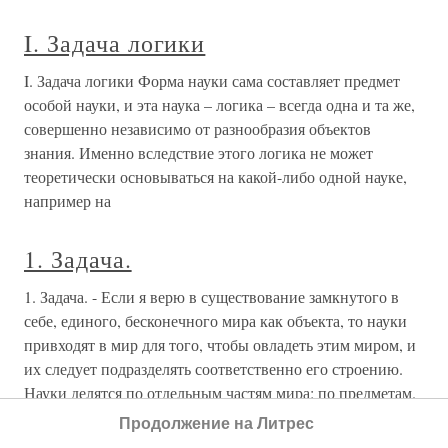
Задача большой политики
Задача большой политики Ницше в негативном
философствовании порывает с тем, чему, по общему
признанию, причастны все, будь то Бог, мораль или
разум. Он оспаривает тот факт, что у людей, образующих
государство или общество, имеется нечто вполне общее.
Люди для него
§ 28. Задача тематического анализа
бытия-в
§ 28. Задача тематического анализа бытия-в
Экзистенциальная аналитика присутствия на ее
подготовительной стадии имеет ведущей темой
основоустройство этого сущего, бытие-в-мире. Ее
ближайшая цель феноменальное вычленение единой
Продолжение на Литрес