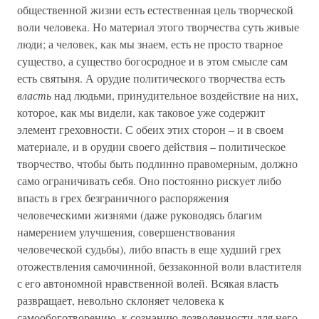
общественной жизни есть естественная цель творческой
воли человека. Но материал этого творчества суть живые
люди; а человек, как мы знаем, есть не просто тварное
существо, а существо богосродное и в этом смысле сам
есть святыня. А орудие политического творчества есть
власть
над людьми, принудительное воздействие на них,
которое, как мы видели, как таковое уже содержит
элемент греховности. С обеих этих сторон – и в своем
материале, и в орудии своего действия – политическое
творчество, чтобы быть подлинно правомерным, должно
само ограничивать себя. Оно постоянно рискует либо
впасть в грех безграничного распоряжения
человеческими жизнями (даже руководясь благим
намерением улучшения, совершенствования
человеческой судьбы), либо впасть в еще худший грех
отожествления самочинной, беззаконной воли властителя
с его автономной нравственной волей. Всякая власть
развращает, невольно склоняет человека к
самообоготворению, к сознанию дозволенности для него