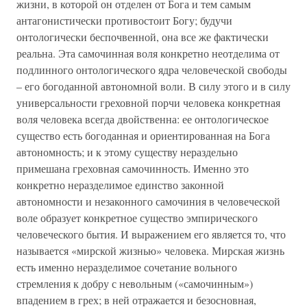
жизни, в которой он отделен от Бога и тем самым
антагонистически противостоит Богу; будучи
онтологически беспочвенной, она все же фактически
реальна. Эта самочинная воля конкретно неотделима от
подлинного онтологического ядра человеческой свободы
– его богоданной автономной воли. В силу этого и в силу
универсальности греховной порчи человека конкретная
воля человека всегда двойственна: ее онтологическое
существо есть богоданная и ориентированная на Бога
автономность; и к этому существу нераздельно
примешана греховная самочинность. Именно это
конкретно неразделимое единство законной
автономности и незаконного самочиния в человеческой
воле образует конкретное существо эмпирического
человеческого бытия. И выражением его является то, что
называется «мирской жизнью» человека. Мирская жизнь
есть именно неразделимое сочетание вольного
стремления к добру с невольным («самочинным»)
впадением в грех; в ней отражается и безосновная,