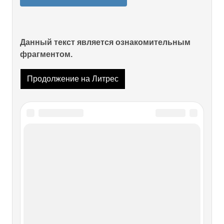
Данный текст является ознакомительным
фрагментом.
Продолжение на Литрес
Читайте также
I. Задача логики
I. Задача логики Форма науки сама составляет предмет
особой науки, и эта наука – логика – всегда одна и та же,
совершенно независимо от разнообразия объектов