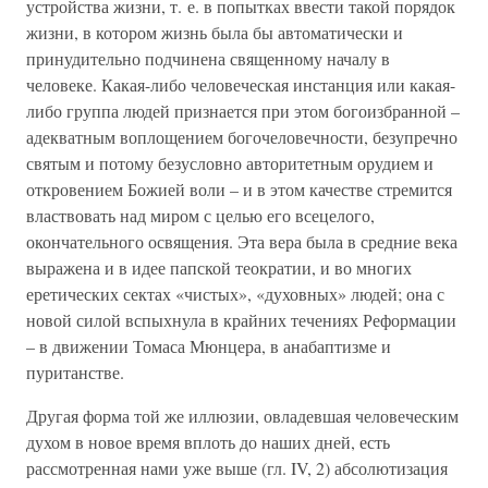
устройства жизни, т. е. в попытках ввести такой порядок
жизни, в котором жизнь была бы автоматически и
принудительно подчинена священному началу в
человеке. Какая-либо человеческая инстанция или какая-
либо группа людей признается при этом богоизбранной –
адекватным воплощением богочеловечности, безупречно
святым и потому безусловно авторитетным орудием и
откровением Божией воли – и в этом качестве стремится
властвовать над миром с целью его всецелого,
окончательного освящения. Эта вера была в средние века
выражена и в идее папской теократии, и во многих
еретических сектах «чистых», «духовных» людей; она с
новой силой вспыхнула в крайних течениях Реформации
– в движении Томаса Мюнцера, в анабаптизме и
пуританстве.
Другая форма той же иллюзии, овладевшая человеческим
духом в новое время вплоть до наших дней, есть
рассмотренная нами уже выше (гл. IV, 2) абсолютизация