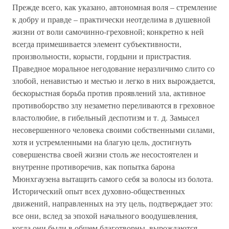
Прежде всего, как указано, автономная воля – стремление
к добру и правде – практически неотделима в душевной
жизни от воли самочинно-греховной; конкретно к ней
всегда примешивается элемент субъективности,
произвольности, корысти, гордыни и пристрастия.
Праведное моральное негодование неразличимо слито со
злобой, ненавистью и местью и легко в них вырождается,
бескорыстная борьба против проявлений зла, активное
противоборство злу незаметно переливаются в греховное
властолюбие, в гибельный деспотизм и т. д. Замысел
несовершенного человека своими собственными силами,
хотя и устремленными на благую цель, достигнуть
совершенства своей жизни столь же несостоятелен и
внутренне противоречив, как попытка барона
Мюнхгаузена вытащить самого себя за волосы из болота.
Исторический опыт всех духовно-общественных
движений, направленных на эту цель, подтверждает это:
все они, вслед за эпохой начального воодушевления,
когда они были в общем благотворны, вырождаются,