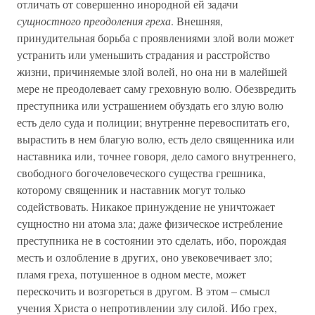
отличать от совершенно инородной ей задачи
сущностного преодоления греха
. Внешняя,
принудительная борьба с проявлениями злой воли может
устранить или уменьшить страдания и расстройство
жизни, причиняемые злой волей, но она ни в малейшей
мере не преодолевает саму греховную волю. Обезвредить
преступника или устрашением обуздать его злую волю
есть дело суда и полиции; внутренне перевоспитать его,
вырастить в нем благую волю, есть дело священника или
наставника или, точнее говоря, дело самого внутреннего,
свободного богочеловеческого существа грешника,
которому священник и наставник могут только
содействовать. Никакое принуждение не уничтожает
сущностно ни атома зла; даже физическое истребление
преступника не в состоянии это сделать, ибо, порождая
месть и озлобление в других, оно увековечивает зло;
пламя греха, потушенное в одном месте, может
перескочить и возгореться в другом. В этом – смысл
учения Христа о непротивлении злу силой. Ибо грех,