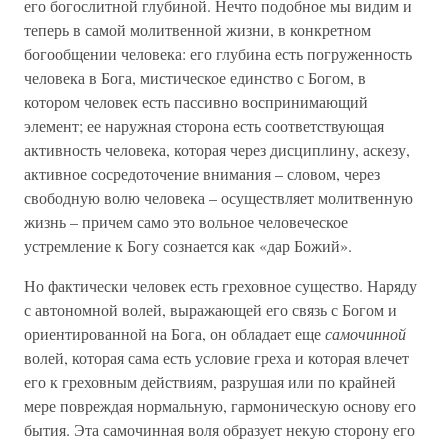
его богослитной глубиной. Нечто подобное мы видим и
теперь в самой молитвенной жизни, в конкретном
богообщении человека: его глубина есть погруженность
человека в Бога, мистическое единство с Богом, в
котором человек есть пассивно воспринимающий
элемент; ее наружная сторона есть соответствующая
активность человека, которая через дисциплину, аскезу,
активное сосредоточение внимания – словом, через
свободную волю человека – осуществляет молитвенную
жизнь – причем само это вольное человеческое
устремление к Богу сознается как «дар Божий».
Но фактически человек есть греховное существо. Наряду
с автономной волей, выражающей его связь с Богом и
ориентированной на Бога, он обладает еще
самочинной
волей, которая сама есть условие греха и которая влечет
его к греховным действиям, разрушая или по крайней
мере повреждая нормальную, гармоническую основу его
бытия. Эта самочинная воля образует некую сторону его