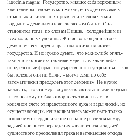
latrocinia magna). Государство, мнящее себя верховным
властелином человеческой жизни, есть одно из самых
страшных и гибельных проявлений человеческой
гордыни – демонизма в человеческом бытии. Оно
становится тогда, по словам Ницше, «холоднейшим из
всех холодных чудовищ». Живое воплощение этого
демонизма есть идея и практика «тоталитарного»
государства. И не нужно думать, что какие-либо опять-
таки чисто организационные меры, т. е. какие-либо
определенные формы государственного устройства, – как
бы полезны они ни были, – могут сами по себе
автоматически преодолеть этот демонизм. Не нужно
забывать, что эти меры осуществляются живыми людьми
и что поэтому их благотворность зависит сама в
конечном счете от нравственного духа и веры людей, их
осуществляющих. Решающим здесь может быть только
неколебимо твердое и ясное сознание различия между
задачей внешнего ограждения жизни от зла и задачей
сущностного преодоления греха и вытекающее отсюда