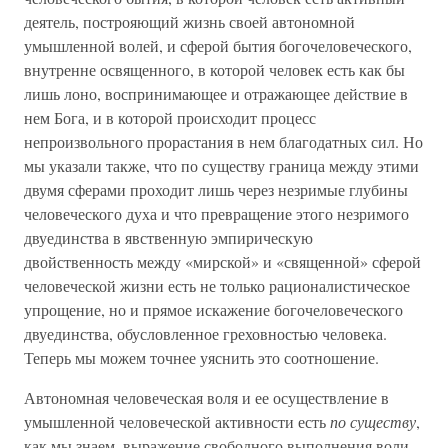
деятель, построяющий жизнь своей автономной
умышленной волей, и сферой бытия богочеловеческого,
внутренне освященного, в которой человек есть как бы
лишь лоно, воспринимающее и отражающее действие в
нем Бога, и в которой происходит процесс
непроизвольного прорастания в нем благодатных сил. Но
мы указали также, что по существу граница между этими
двумя сферами проходит лишь через незримые глубины
человеческого духа и что превращение этого незримого
двуединства в явственную эмпирическую
двойственность между «мирской» и «священной» сферой
человеческой жизни есть не только рационалистическое
упрощение, но и прямое искажение богочеловеческого
двуединства, обусловленное греховностью человека.
Теперь мы можем точнее уяснить это соотношение.
Автономная человеческая воля и ее осуществление в
умышленной человеческой активности есть
по существу
,
как мы знаем, выражение свободного выполнения воли