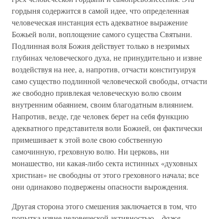
гордыня содержится в самой идее, что определенная
человеческая инстанция есть адекватное выражение
Божьей воли, воплощение самого существа Святыни.
Подлинная воля Божия действует только в незримых
глубинах человеческого духа, не принудительно и извне
воздействуя на нее, а, напротив, отчасти конституируя
само существо подлинной человеческой свободы, отчасти
же свободно привлекая человеческую волю своим
внутренним обаянием, своим благодатным влиянием.
Напротив, везде, где человек берет на себя функцию
адекватного представителя воли Божией, он фактически
примешивает к этой воле свою собственную
самочинную, греховную волю. Ни церковь, ни
монашество, ни какая-либо секта истинных «духовных
христиан» не свободны от этого греховного начала; все
они одинаково подвержены опасности вырождения.
Другая сторона этого смешения заключается в том, что
попытка извне человеческой активностью –
даже