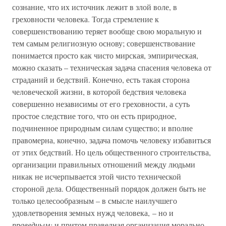
сознание, что их источник лежит в злой воле, в
греховности человека. Тогда стремление к
совершенствованию теряет вообще свою моральную и
тем самым религиозную основу; совершенствование
понимается просто как чисто мирская, эмпирическая,
можно сказать – техническая задача спасения человека от
страданий и бедствий. Конечно, есть такая сторона
человеческой жизни, в которой бедствия человека
совершенно независимы от его греховности, а суть
простое следствие того, что он есть природное,
подчиненное природным силам существо; и вполне
правомерна, конечно, задача помочь человеку избавиться
от этих бедствий. Но цель общественного строительства,
организации правильных отношений между людьми
никак не исчерпывается этой чисто технической
стороной дела. Общественный порядок должен быть не
только целесообразным – в смысле наилучшего
удовлетворения земных нужд человека, – но и
праведным;
и притом праведная организация морально-