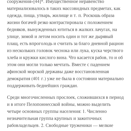
сооружения»[44]*. Имущественное неравенство
материализовалось в таких массовидных предметах, как
одежда, пища, утварь, жилище и т. п. Роскошь образа
жизни богачей резко контрастировала с положением
бедняков, вынужденных ютиться в жалких лачугах, на
улице, зимой и летом носить один и тот же дырявый
плащ, есть впроголодь и считать за благо дневной рацион
из нескольких головок чеснока или лука, куска черствого
хлеба и кружки кислого вина. Что касается рабов, то и об
этом они могли только мечтать. Вместе с падением
афинской морской державы даже восстановленная
демократия (401 г.) уже не была в состоянии материально
поддерживать беднейших граждан.
Среди многочисленных прослоек, сложившихся в период
и в итоге Пелопоннесской войны, можно выделить
четыре основных группы населения: 1. Численно
незначительная группа крупных и зажиточных
рабовладельцев. 2. Свободные труженики — мелкие