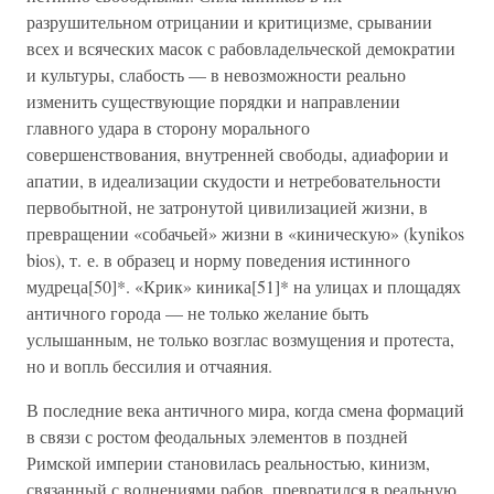
разрушительном отрицании и критицизме, срывании
всех и всяческих масок с рабовладельческой демократии
и культуры, слабость — в невозможности реально
изменить существующие порядки и направлении
главного удара в сторону морального
совершенствования, внутренней свободы, адиафории и
апатии, в идеализации скудости и нетребовательности
первобытной, не затронутой цивилизацией жизни, в
превращении «собачьей» жизни в «киническую» (kynikos
bios), т. е. в образец и норму поведения истинного
мудреца[50]*. «Крик» киника[51]* на улицах и площадях
античного города — не только желание быть
услышанным, не только возглас возмущения и протеста,
но и вопль бессилия и отчаяния.
В последние века античного мира, когда смена формаций
в связи с ростом феодальных элементов в поздней
Римской империи становилась реальностью, кинизм,
связанный с волнениями рабов, превратился в реальную