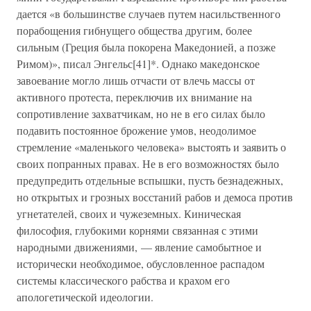
дается «в большинстве случаев путем насильственного
порабощения гибнущего общества другим, более
сильным (Греция была покорена Македонией, а позже
Римом)», писал Энгельс[41]*. Однако македонское
завоевание могло лишь отчасти от влечь массы от
активного протеста, переключив их внимание на
сопротивление захватчикам, но не в его силах было
подавить постоянное брожение умов, неодолимое
стремление «маленького человека» выстоять и заявить о
своих попранных правах. Не в его возможностях было
предупредить отдельные вспышки, пусть безнадежных,
но открытых и грозных восстаний рабов и демоса против
угнетателей, своих и чужеземных. Киническая
философия, глубокими корнями связанная с этими
народными движениями, — явление самобытное и
исторически необходимое, обусловленное распадом
системы классического рабства и крахом его
апологетической идеологии.