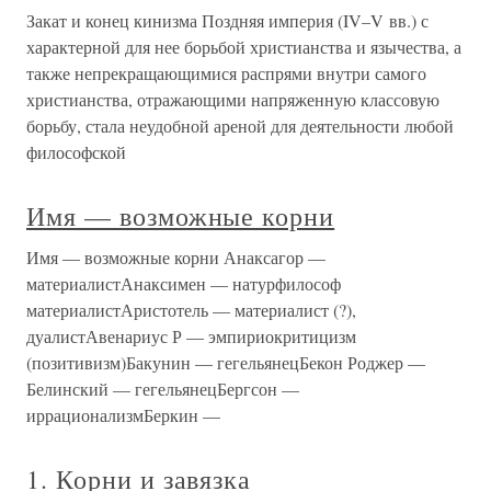
Закат и конец кинизма Поздняя империя (IV–V вв.) с
характерной для нее борьбой христианства и язычества, а
также непрекращающимися распрями внутри самого
христианства, отражающими напряженную классовую
борьбу, стала неудобной ареной для деятельности любой
философской
Имя — возможные корни
Имя — возможные корни Анаксагор —
материалистАнаксимен — натурфилософ
материалистАристотель — материалист (?),
дуалистАвенариус Р — эмпириокритицизм
(позитивизм)Бакунин — гегельянецБекон Роджер —
Белинский — гегельянецБергсон —
иррационализмБеркин —
1. Корни и завязка