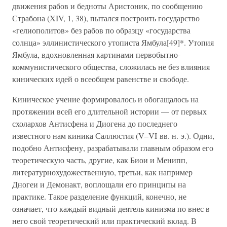
движения рабов и бедноты Аристоник, по сообщению
Страбона (XIV, 1, 38), пытался построить государство
«гелиополитов» без рабов по образцу «государства
солнца» эллинистического утописта Ямбула[49]*. Утопия
Ямбула, вдохновленная картинами первобытно-
коммунистического общества, сложилась не без влияния
кинических идей о всеобщем равенстве и свободе.
Киническое учение формировалось и обогащалось на
протяжении всей его длительной истории — от первых
схолархов Антисфена и Диогена до последнего
известного нам киника Саллюстия (V–VI вв. н. э.). Одни,
подобно Антисфену, разрабатывали главным образом его
теоретическую часть, другие, как Биои и Менипп,
литературнохудожественную, третьи, как например
Дногеи и Демонакт, воплощали его принципы на
практике. Такое разделение функций, конечно, не
означает, что каждый видный деятель кинизма по внес в
него свой теоретический или практический вклад. В