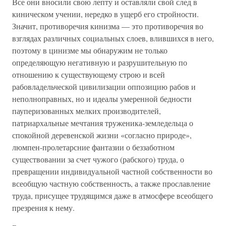
Все они вносили свою лепту и оставляли свой след в
киническом учении, нередко в ущерб его стройности.
Значит, противоречия кинизма — это противоречия во
взглядах различных социальных слоев, влившихся в него,
поэтому в цинизме мы обнаружим не только
определяющую негативную и разрушительную по
отношению к существующему строю и всей
рабовладельческой цивилизации оппозицию рабов и
неполноправных, но и идеалы умеренной бедности
пауперизованных мелких производителей,
патриархальные мечтания труженика-земледельца о
спокойной деревенской жизни «согласно природе»,
люмпен-пролетарсние фантазии о беззаботном
существовании за счет чужого (рабского) труда, о
превращении индивидуальной частной собственности во
всеобщую частную собственность, а также прославление
труда, присущее трудящимся даже в атмосфере всеобщего
презрения к нему.