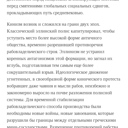
перед смятениями глобальных социальных сдвигов,
прокладывающих путь средневековью.
Кинизм возник и сложился на грани двух эпох.
Классический эллинский полис капитулировал, чтобы
уступить место более высокой форме античного
общества, временно разрешившей противоречия
рабовладельческого строя. Эллинизм не устранил
коренных антагонизмов этой формации, но загнал их
вглубь, подготавливая тем самым еще более
сокрушительный взрыв. Идеологическое движение
угнетенных, в своеобразной форме кинического протеста
вобравшее даже чаяния и мысли рабов, неизбежно и
закономерно выросло на почве разложения полисной
системы. Для временной стабилизации
рабовладельческого способа производства были
необходимы новые войны, новые завоевания, которые
разрушили бы границы между отдельными греческими
мини-государствами. Разрешение противоречий рабства