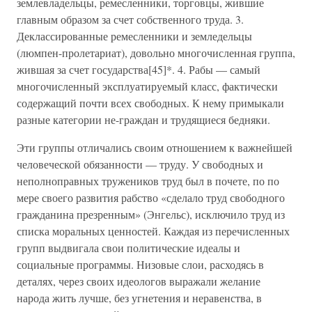
землевладельцы, ремесленники, торговцы, жившие
главным образом за счет собственного труда. 3.
Деклассированные ремесленники и земледельцы
(люмпен-пролетариат), довольно многочисленная группа,
жившая за счет государства[45]*. 4. Рабы — самый
многочисленный эксплуатируемый класс, фактически
содержащий почти всех свободных. К нему примыкали
разные категории не-граждан и трудящиеся бедняки.
Эти группы отличались своим отношением к важнейшей
человеческой обязанности — труду. У свободных и
неполноправных тружеников труд был в почете, по по
мере своего развития рабство «сделало труд свободного
гражданина презренным» (Энгельс), исключило труд из
списка моральных ценностей. Каждая из перечисленных
групп выдвигала свои политические идеалы и
социальные программы. Низовые слои, расходясь в
деталях, через своих идеологов выражали желание
народа жить лучше, без угнетения и неравенства, в