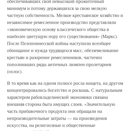
обеспечивавших свой невысокий прожиточный
минимум и потому державшихся за свою мелкую
частную собственность. Мелкое крестьянское хозяйство и
независимое ремесленное производство представляли
«экономическую основу классического общества в
наиболее цветущую пору его существования» (Маркс).
После Пелопоннесской войны наступили всеобщее
обнищание и нужда трудящихся масс, обезземеливание
крестьян и разорение ремесленников, частично
пополнивших ряды античных люмпен-пролетариев
(охлос).
В то время как на одном полюсе росла нищета, на другом
концентрировались богатство и роскошь. С натуральным
характером рабовладельческой экономики связана
внешняя сторона быта имущих слоев. «Значительную
часть прибавочного продукта они обращали на
непроизводительные затраты — на произведения
искусства, на религиозные и общественные