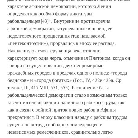
характере афинской демократии, которую Ленин
определял как особую форму диктатуры
рабовладельцев[43]*. Внутренние противоречия
афинской демократии, затушеванные в период ее
недолговечного процветания (так называемой
«пентеконтоэтии»), прорвались в эпоху ее распада.
Накаленную атмосферу конца века отлично
характеризует одна черта, отмеченная Платоном, когда он
говорит о существовании двух непримиримо
враждебных городов в пределах одного полиса: «города
бедняков» и «города богатых» (Гос., IV, 422е-423а. Ср.
там же, III, 417.VIII, 551, 555). Расширение базы
рабовладельческой демократии стало возможным только
за счет интенсификации наличного рабского труда, так
как в связи с войной приток новых рабов в Афины
прекратился. В эпоху классики наряду с рабским трудом
существовал труд свободных земледельцев и
независимых ремесленников, сравнительно легко