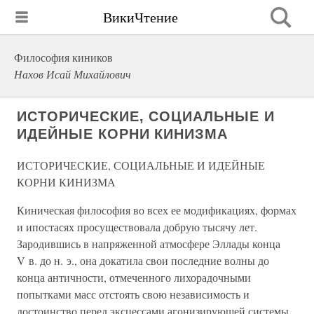
ВикиЧтение
Философия киников
Нахов Исай Михайлович
ИСТОРИЧЕСКИЕ, СОЦИАЛЬНЫЕ И
ИДЕЙНЫЕ КОРНИ КИНИЗМА
ИСТОРИЧЕСКИЕ, СОЦИАЛЬНЫЕ И ИДЕЙНЫЕ
КОРНИ КИНИЗМА
Киническая философия во всех ее модификациях, формах
и ипостасях просуществовала добрую тысячу лет.
Зародившись в напряженной атмосфере Эллады конца
V в. до н. э., она докатила свои последние волны до
конца античности, отмеченного лихорадочными
попытками масс отстоять свою независимость и
достоинство перед эксцессами агонизирующей системы,