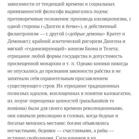
зависимости от тенденций времени и социальных
привязанностей философа выдвигались подчас
противоречивые положения: проповедь изоляционизма, с
одной стороны («Диоген в бочке»), и действенный
филантропизм — с другой («добрые демоны» Кратет и
Демонакт); крайний аскетический ригоризм Диогена и
мягкий «гедонизирующий» кинизм Биона и Телета;
отрицание любой формы государства и допустимость
просвещенной монархии и т. п. Однако киники никогда
не опускались до признания законности рабства и не
запятнали себя охранительным прославлением
существующего строя. Их отрицание традиционных
полисных идеалов, воплощенных в понятии калокагатии,
их лозунг переоценки ценностей (paracharattein то
nomisma) были для своего времени революционными,
они означали революцию в головах, когда бедные и
богатые менялись местами: богачи объявлялись
несчастными, бедняки — счастливыми, а рабы —
истинно свободными. Сила киников в их