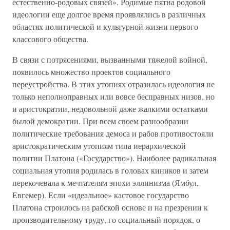
естественно-родовых связей». Родимые пятна родовой
идеологии еще долгое время проявлялись в различных
областях политической и культурной жизни первого
классового общества.
В связи с потрясениями, вызванными тяжелой войной,
появилось множество проектов социального
переустройства. В этих утопиях отразилась идеология не
только неполноправных или вовсе бесправных низов, но
и аристократии, недовольной даже жалкими остатками
былой демократии. При всем своем разнообразии
политические требования демоса и рабов противостояли
аристократическим утопиям типа иерархической
политии Платона («Государство»). Наиболее радикальная
социальная утопия родилась в головах киников и затем
перекочевала к мечтателям эпохи эллинизма (Ямбул,
Евгемер). Если «идеальное» кастовое государство
Платона строилось на рабской основе и на презрении к
производительному труду, го социальный порядок, о