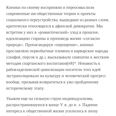
Киники по-своему восприняли и переосмыслили
современные им общественные теории и проекты
социального переустройства, вышедшие из разных слоев,
критически относящихся к афинской демократии. Мы
встретим у них в «романтический» уход в прошлое,
идеализацию старины и проповедь жизни «согласно
природе». Пропагандируя «опрощение», киники
прославляли первобытные племена и варварские народы
(скифов, персов и др.), высказывали симпатии к жестким
методам спартанского воспитания[48]*. Ненависть к
рабовладельческой цивилизации носители этих идей
экстраполировали на культуру и человеческий прогресс
вообще, призывая возвратиться к ужо пройденному
историческому этапу.
Укажем еще на сильную струю индивидуализма,
распространившуюся в конце V в. до н. э. Падение
интереса к общественной жизни усилилось в эпоху