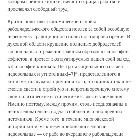
котором грезили киники, начисто отрицал рабство и
прославлял свободный труд.
Кризис политико-экономической основы
рабовладельческого общества повлек за собой всеобщую
переоценку традиционного полисного мировоззрения. В
духовной области крушение полисных добродетелей
господ нашло отражение главным образом в философии
софистов, а протест эксплуатируемых нашел свой выход
в философии киников. Пестрота социального состава
недовольных и угнетенных[47]*, представленного в
кинизме, послужила причиной того, что киники так и не
смогли свести в стройную и непротиворечивую систему
свои политические и этические взгляды и убеждения.
Именно поэтому, между прочим, столь неоднозначны и
непоследовательны подчас сообщения о них древних
источников. Кроме того, в течение многовековой
истории кинизма к нему прибивались многие
недовольные — от раба до вчерашнего рабовладельца.