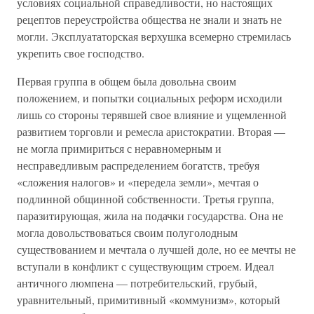
условиях социальной справедливости, но настоящих
рецептов переустройства общества не знали и знать не
могли. Эксплуататорская верхушка всемерно стремилась
укрепить свое господство.
Первая группа в общем была довольна своим
положением, и попытки социальных реформ исходили
лишь со стороны терявшей свое влияние и ущемленной
развитием торговли и ремесла аристократии. Вторая —
не могла примириться с неравномерным и
несправедливым распределением богатств, требуя
«сложения налогов» и «передела земли», мечтая о
подлинной общинной собственности. Третья группа,
паразитирующая, жила на подачки государства. Она не
могла довольствоваться своим полуголодным
существованием и мечтала о лучшей доле, но ее мечты не
вступали в конфликт с существующим строем. Идеал
античного люмпена — потребительский, грубый,
уравнительный, примитивный «коммунизм», который