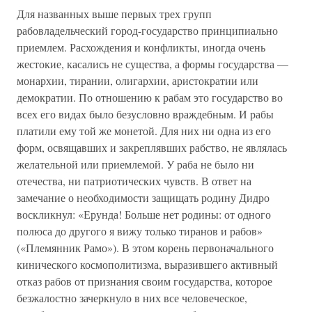
Для названных выше первых трех групп
рабовладельческий город-государство принципиально
приемлем. Расхождения и конфликты, иногда очень
жестокие, касались не существа, а формы государства —
монархии, тирании, олигархии, аристократии или
демократии. По отношению к рабам это государство во
всех его видах было безусловно враждебным. И рабы
платили ему той же монетой. Для них ни одна из его
форм, освящавших и закреплявших рабство, не являлась
желательной или приемлемой. У раба не было ни
отечества, ни патриотических чувств. В ответ на
замечание о необходимости защищать родину Дидро
воскликнул: «Ерунда! Больше нет родины: от одного
полюса до другого я вижу только тиранов и рабов»
(«Племянник Рамо»). В этом корень первоначального
кинического космополитизма, выразившего активный
отказ рабов от признания своим государства, которое
безжалостно зачеркнуло в них все человеческое,