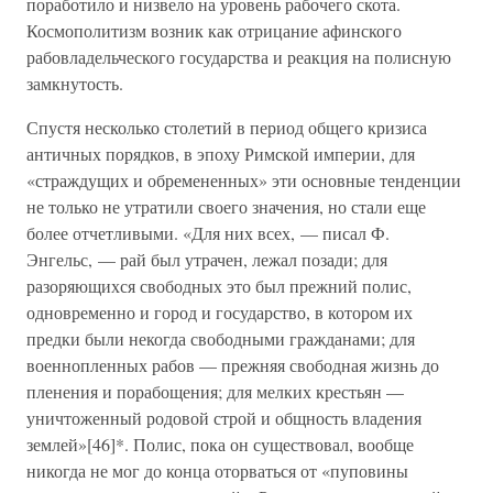
поработило и низвело на уровень рабочего скота.
Космополитизм возник как отрицание афинского
рабовладельческого государства и реакция на полисную
замкнутость.
Спустя несколько столетий в период общего кризиса
античных порядков, в эпоху Римской империи, для
«страждущих и обремененных» эти основные тенденции
не только не утратили своего значения, но стали еще
более отчетливыми. «Для них всех, — писал Ф.
Энгельс, — рай был утрачен, лежал позади; для
разоряющихся свободных это был прежний полис,
одновременно и город и государство, в котором их
предки были некогда свободными гражданами; для
военнопленных рабов — прежняя свободная жизнь до
пленения и порабощения; для мелких крестьян —
уничтоженный родовой строй и общность владения
землей»[46]*. Полис, пока он существовал, вообще
никогда не мог до конца оторваться от «пуповины