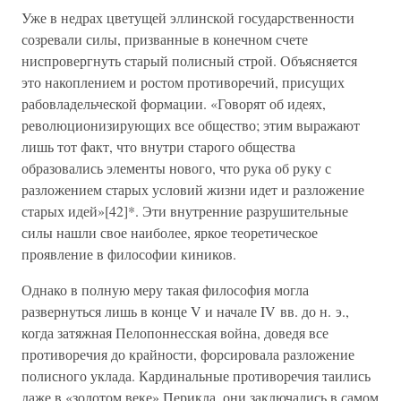
Уже в недрах цветущей эллинской государственности
созревали силы, призванные в конечном счете
ниспровергнуть старый полисный строй. Объясняется
это накоплением и ростом противоречий, присущих
рабовладельческой формации. «Говорят об идеях,
революционизирующих все общество; этим выражают
лишь тот факт, что внутри старого общества
образовались элементы нового, что рука об руку с
разложением старых условий жизни идет и разложение
старых идей»[42]*. Эти внутренние разрушительные
силы нашли свое наиболее, яркое теоретическое
проявление в философии киников.
Однако в полную меру такая философия могла
развернуться лишь в конце V и начале IV вв. до н. э.,
когда затяжная Пелопоннесская война, доведя все
противоречия до крайности, форсировала разложение
полисного уклада. Кардинальные противоречия таились
даже в «золотом веке» Перикла, они заключались в самом