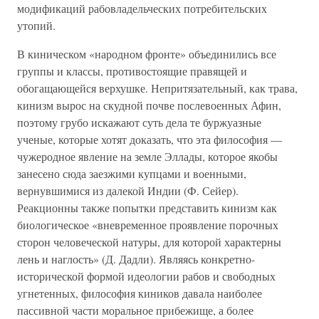
модификаций рабовладельческих потребительских
утопий.
В киническом «народном фронте» объединились все
группы и классы, противостоящие правящей и
обогащающейся верхушке. Непритязательный, как трава,
кинизм вырос на скудной почве послевоенных Афин,
поэтому грубо искажают суть дела те буржуазные
ученые, которые хотят доказать, что эта философия —
чужеродное явление на земле Эллады, которое якобы
занесено сюда заезжими купцами и военными,
вернувшимися из далекой Индии (Ф. Сейер).
Реакционны также попытки представить кинизм как
биологическое «вневременное проявление порочных
сторон человеческой натуры, для которой характерны
лень и наглость» (Д. Дадли). Являясь конкретно-
исторической формой идеологии рабов и свободных
угнетенных, философия киников давала наиболее
пассивной части моральное прибежище, а более