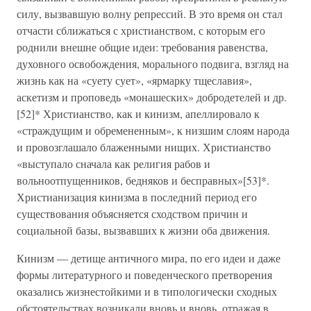
силу, вызвавшую волну репрессий. В это время он стал
отчасти сближаться с христианством, с которым его
роднили внешне общие идеи: требования равенства,
духовного освобождения, морального подвига, взгляд на
жизнь как на «суету сует», «ярмарку тщеславия»,
аскетизм и проповедь «монашеских» добродетелей и др.
[52]* Христианство, как и кинизм, апеллировало к
«страждущим и обремененным», к низшим слоям народа
и провозглашало блаженными нищих. Христианство
«выступало сначала как религия рабов и
вольноотпущенников, бедняков и бесправных»[53]*.
Христианизация кинизма в последний период его
существования объясняется сходством причин и
социальной базы, вызвавших к жизни оба движения.
Кинизм — детище античного мира, по его идеи и даже
формы литературного и поведенческого претворения
оказались жизнестойкими и в типологически сходных
обстоятельствах возникали вновь и вновь, отражая в