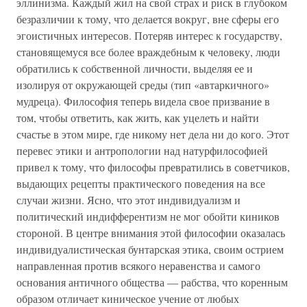
эллинизма. Каждый жил на свой страх и риск в глубоком
безразличии к тому, что делается вокруг, вне сферы его
эгоистичных интересов. Потеряв интерес к государству,
становящемуся все более враждебным к человеку, люди
обратились к собственной личности, выделяя ее и
изолируя от окружающей среды (тип «автаркичного»
мудреца). Философия теперь видела свое призвание в
том, чтобы ответить, как жить, как уцелеть и найти
счастье в этом мире, где никому нет дела ни до кого. Этот
перевес этики и антропологии над натурфилософией
привел к тому, что философы превратились в советчиков,
выдающих рецепты практического поведения на все
случаи жизни. Ясно, что этот индивидуализм и
политический индифферентизм не мог обойти киников
стороной. В центре внимания этой философии оказалась
индивидуалистическая бунтарская этика, своим острием
направленная против всякого неравенства и самого
основания античного общества — рабства, что коренным
образом отличает киническое учение от любых