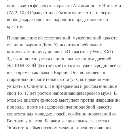
описывается физическая красота Агамемнона у Эпиктета
(IV, 2, 10). Обращает на себя внимание, что эта черта
вообще характерна для народного представления о
красоте.
Представление об естественной, мужественной красоте
отлично выразил Дион Хрисостом в небольшом
киническом по духу диалоге «О красоте» (Речи, XXI).
Здесь он восхищается национальным типом древней
ЭЛЛИНСКОЙ (беотийской) красоты, уже выродившейся
в его время, как львы в Европе. Она воплощена в
старинных посвятительных статуях, которые можно
увидеть в Олимпии, и в прекрасном и рослом юноше, в
свои 16–17 лет ростом напоминающем зрелого мужа. В
этом же диалоге философ выступает против извращений
природы, против нездоровой женоподобной красоты
современных молодых людей, особенно почитаемой аа
Востоке, у персов. В таком же духе высказывается и
Эпиктет, клеймя позором мужчин, предпочитающих