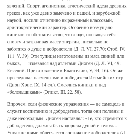
явлений. Спорт, агонистика, атлетический идеал древних
греков, как уже давно замечено и пашей, и зарубежной
наукой, носили отчетливо выраженный классовый,
аристократический характер. Особенно возмущало
киников то обстоятельство, что люди, посвящая себя
спорту и затрачивая массу энергии, нисколько не
заботятся о душе и добродетели (Д. Л. VI, 27.70; Стоб. IV,
111. V, 39). Эти тупицы изготовлены из мяса свиней или
быков, — издевался над атлетами Диоген (Д. Л. VI, 49;
Евсевий. Приготовление к Евангелию, V, 34, 16). Он же
преследовал насмешками и победителя Истмийских игр
(Дион Хрис. IX, 14 сл.). Смеялись киники и над
«болельщиками» (Эпикт. III, 22, 58).
Впрочем, если физические упражнения — не самоцель и
служат воспитанию и добродетели, тогда они полезны и
даже необходимы. Диоген наставлял: «Те, кто стремится к
добродетели, должны быть здоровы душой и телом…
Упражнениями облегчается достижение добродетели» (Д.