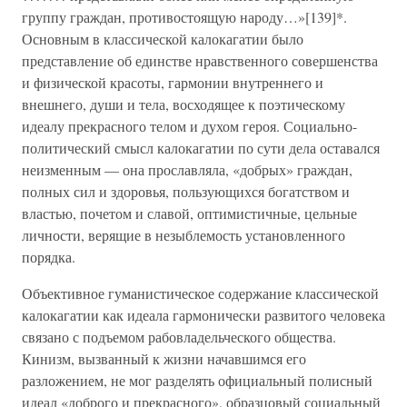
группу граждан, противостоящую народу…»[139]*.
Основным в классической калокагатии было
представление об единстве нравственного совершенства
и физической красоты, гармонии внутреннего и
внешнего, души и тела, восходящее к поэтическому
идеалу прекрасного телом и духом героя. Социально-
политический смысл калокагатии по сути дела оставался
неизменным — она прославляла, «добрых» граждан,
полных сил и здоровья, пользующихся богатством и
властью, почетом и славой, оптимистичные, цельные
личности, верящие в незыблемость установленного
порядка.
Объективное гуманистическое содержание классической
калокагатии как идеала гармонически развитого человека
связано с подъемом рабовладельческого общества.
Кинизм, вызванный к жизни начавшимся его
разложением, не мог разделять официальный полисный
идеал «доброго и прекрасного», образцовый социальный