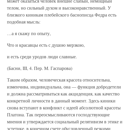
может оказаться человек внешне слабый, немощный
телом, но сильный духом и высоконравственный. У
близкого киникам плебейского баснописца Федра есть
подобная мысль:
…а я скажу по опыту,
Что и красавцы есть с душою мерзкою,
и есть среди уродов люди славные.
(Басни, III, 4. Пер. М. Гаспарова)
Таким образом, человеческая красота относительна,
изменчива, индивидуальна, она — функция добродетели
и должна рассматриваться как акциденция, как качество
конкретной личности в данный момент. Здесь киники
снова вступают в конфликт с идеей абсолютной красоты
Платона. Так переосмысливаются господствующие
мнения и утверждается социальный релятивизм в этике и
эстетике, в конечном счете обусловленный резкими