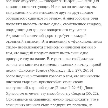
большое искусство, — говорит Антисфен, — найти для
каждого соответствующее. И только по невежеству мы
вынуждены к столь непохожим друг на друга людям
обращаться с одинаковой речью». А многообразие речи
позволяет выбрать «только одно», свойственное каждому,
подходящее для данного конкретного слушателя.
Адекватной словесной формы требует и каждый
отдельный вымысел. Эти положения о «функциональном
стиле» перекликаются с тезисом кинической логики о
том, что каждый предмет может иметь лишь одно
присущее ему название. Все указанные соображения
основателя кинизма изложены в схолиях к началу первой
песни «Одиссеи» Гомера (Муллах, т. II, с. 277, 26). И
более поздние источники говорят о том, что кинические
писатели старались приспособить стиль своих
выступлений к данной среде (Эпикт. I, 29, 64). Дион
Хрисостом отмечает эту способность у Сократа (55, 22).
Основываясь на сказанном, можно предположить, что в
сочинениях киников была предпринята попытка, не