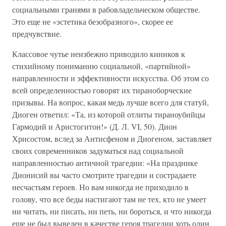
социальными гранями в рабовладельческом обществе.
Это еще не «эстетика безобразного», скорее ее
предчувствие.
Классовое чутье неизбежно приводило киников к
стихийному пониманию социальной, «партийной»
направленности и эффективности искусства. Об этом со
всей определенностью говорят их тираноборческие
призывы. На вопрос, какая медь лучше всего для статуй,
Диоген ответил: «Та, из которой отлиты тираноубийцы
Гармодий и Аристогитон!» (Д. Л. VI, 50). Дион
Хрисостом, вслед за Антисфеном и Диогеном, заставляет
своих современников задуматься над социальной
направленностью античной трагедии: «На празднике
Дионисий вы часто смотрите трагедии и сострадаете
несчастьям героев. Но вам никогда не приходило в
голову, что все беды настигают там не тех, кто не умеет
ни читать, ни писать, ни петь, ни бороться, и что никогда
еще не был выведен в качестве героя трагедии хоть один