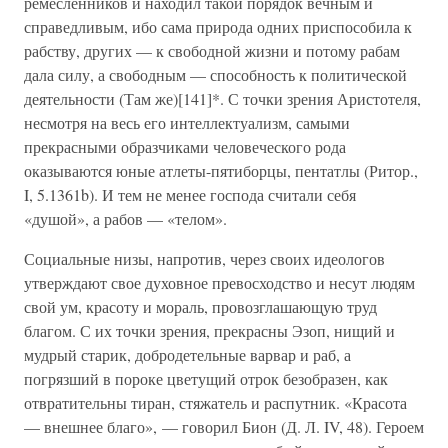
ремесленников и находил такой порядок вечным и
справедливым, ибо сама природа одних приспособила к
рабству, других — к свободной жизни и потому рабам
дала силу, а свободным — способность к политической
деятельности (Там же)[141]*. С точки зрения Аристотеля,
несмотря на весь его интеллектуализм, самыми
прекрасными образчиками человеческого рода
оказываются юные атлеты-пятиборцы, пентатлы (Ритор.,
I, 5.1361b). И тем не менее господа считали себя
«душой», а рабов — «телом».
Социальные низы, напротив, через своих идеологов
утверждают свое духовное превосходство и несут людям
свой ум, красоту и мораль, провозглашающую труд
благом. С их точки зрения, прекрасны Эзоп, нищий и
мудрый старик, добродетельные варвар и раб, а
погрязший в пороке цветущий отрок безобразен, как
отвратительны тиран, стяжатель и распутник. «Красота
— внешнее благо», — говорил Бион (Д. Л. IV, 48). Героем