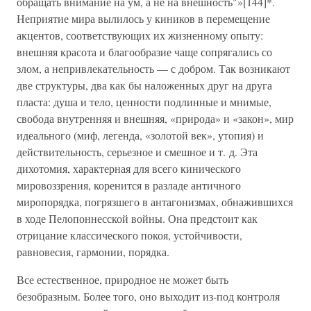
обращать внимание на ум, а не на внешность"»[144]*.
Неприятие мира вылилось у киников в перемещение
акцентов, соответствующих их жизненному опыту:
внешняя красота и благообразие чаще сопрягались со
злом, а непривлекательность — с добром. Так возникают
две структуры, два как бы наложенных друг на друга
пласта: душа и тело, ценности подлинные и мнимые,
свобода внутренняя и внешняя, «природа» и «закон», мир
идеального (миф, легенда, «золотой век», утопия) и
действительность, серьезное и смешное и т. д. Эта
дихотомия, характерная для всего кинического
мировоззрения, коренится в разладе античного
миропорядка, погрязшего в антагонизмах, обнажившихся
в ходе Пелопоннесской войны. Она предстоит как
отрицание классического покоя, устойчивости,
равновесия, гармонии, порядка.
Все естественное, природное не может быть
безобразным. Более того, оно выходит из-под контроля