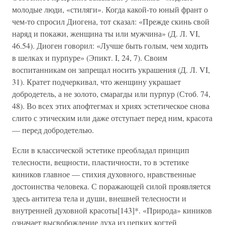
молодые люди, «стиляги». Когда какой-то юный франт о
чем-то спросил Диогена, тот сказал: «Прежде скинь свой
наряд и покажи, женщина ты или мужчина» (Д. Л. VI,
46.54). Диоген говорил: «Лучше быть голым, чем ходить
в шелках и пурпуре» (Эпикт. I, 24, 7). Своим
воспитанникам он запрещал носить украшения (Д. Л. VI,
31). Кратет подчеркивал, что женщину украшает
добродетель, а не золото, смарагды или пурпур (Стоб. 74,
48). Во всех этих апофтегмах и хриях эстетическое снова
слито с этическим или даже отступает перед ним, красота
— перед добродетелью.
Если в классической эстетике преобладал принцип
телесности, вещности, пластичности, то в эстетике
киников главное — стихия духовного, нравственные
достоинства человека. С поражающей силой проявляется
здесь антитеза тела и души, внешней телесности и
внутренней духовной красоты[143]*. «Природа» киников
означает высвобождение духа из цепких когтей