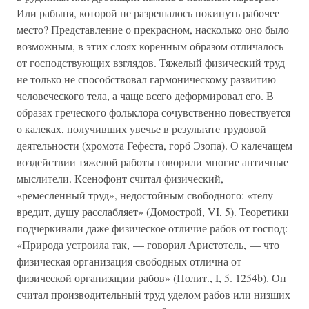
Или рабыня, которой не разрешалось покинуть рабочее
место? Представление о прекрасном, насколько оно было
возможным, в этих слоях коренным образом отличалось
от господствующих взглядов. Тяжелый физический труд
не только не способствовал гармоническому развитию
человеческого тела, а чаще всего деформировал его. В
образах греческого фольклора сочувственно повествуется
о калеках, получивших увечье в результате трудовой
деятельности (хромота Гефеста, горб Эзопа). О калечащем
воздействии тяжелой работы говорили многие античные
мыслители. Ксенофонт считал физический,
«ремесленный труд», недостойным свободного: «телу
вредит, душу расслабляет» (Домострой, VI, 5). Теоретики
подчеркивали даже физическое отличие рабов от господ:
«Природа устроила так, — говорил Аристотель, — что
физическая организация свободных отлична от
физической организации рабов» (Полит., I, 5. 1254b). Он
считал производительный труд уделом рабов или низших