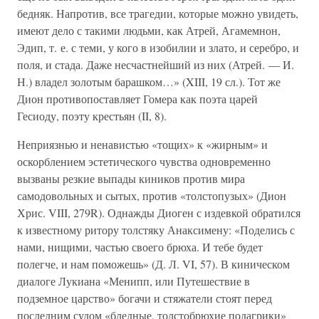
бедняк. Напротив, все трагедии, которые можно увидеть,
имеют дело с такими людьми, как Атрей, Агамемнон,
Эдип, т. е. с теми, у кого в изобилии и злато, и серебро, и
поля, и стада. Даже несчастнейший из них (Атрей. — И.
Н.) владел золотым барашком…» (XIII, 19 сл.). Тот же
Дион противопоставляет Гомера как поэта царей
Гесиоду, поэту крестьян (II, 8).
Неприязнью и ненавистью «тощих» к «жирным» и
оскорблением эстетического чувства одновременно
вызваны резкие выпады киников против мира
самодовольных и сытых, против «толстопузых» (Дион
Хрис. VIII, 279R). Однажды Диоген с издевкой обратился
к известному ритору толстяку Анаксимену: «Поделись с
нами, нищими, частью своего брюха. И тебе будет
полегче, и нам поможешь» (Д. Л. VI, 57). В киническом
диалоге Лукиана «Менипп, или Путешествие в
подземное царство» богачи и стяжатели стоят перед
последним судом «бледные, толстобрюхие подагрики»