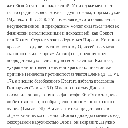
житейской суеты и вожделений. У них даже мелькает
нечто средневековое: «тело — души оковы, тюрьма духа»
(Муллах, т. II, с. 338, 36). Телесная красота объявляется
несущественной, и прекрасным может оказаться человек
физически неполноценный и некрасивый, как Сократ
или Кратет. Ферсит может обернуться Ниреем. Истинная
красота — в душе, именно поэтому Одиссей, по мысли
склонного к аллегориям Антисфена, предпочитает
добродетельную Пенелопу легкомысленной Калипсо,
«украшенной только телесной красотой», по этой же
причине Пенелопа противопоставляется Елене (Д. Л. VI,
17), а внешне безобразного Кратета избрала красавица
Гиппархия (Там же, 91). Именно поэтому Диоген
похвалил юношу, занятого философией: «Этим тех, кто
любит твое тело, ты обращаешь к пониманию красоты
души» (Там же, 58). Эта же антитеза представлена в
образе кинического Эзопа: «Когда однажды смеялись над
безобразной наружностью Эзопа, он возразил: „Нужно