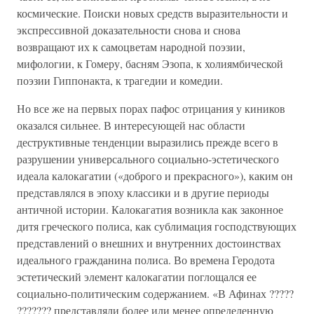
космические. Поиски новых средств выразительности и
экспрессивной доказательности снова и снова
возвращают их к самоцветам народной поэзии,
мифологии, к Гомеру, басням Эзопа, к холиямбической
поэзии Гиппонакта, к трагедии и комедии.
Но все же на первых порах пафос отрицания у киников
оказался сильнее. В интересующей нас области
деструктивные тенденции выразились прежде всего в
разрушении универсального социально-эстетического
идеала калокагатии («доброго и прекрасного»), каким он
представлялся в эпоху классики и в другие периоды
античной истории. Калокагатия возникла как законное
дитя греческого полиса, как сублимация господствующих
представлений о внешних и внутренних достоинствах
идеального гражданина полиса. Во времена Геродота
эстетический элемент калокагатии поглощался ее
социально-политическим содержанием. «В Афинах ?????
??????? представляли более или менее определенную