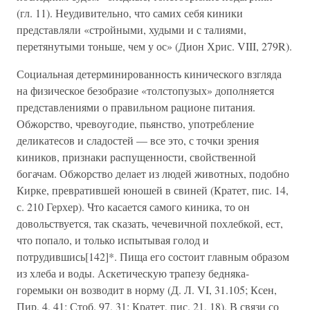
(гл. 11). Неудивительно, что самих себя киники
представляли «стройными, худыми и с талиями,
перетянутыми тоньше, чем у ос» (Дион Хрис. VIII, 279R).
Социальная детерминированность кинического взгляда
на физическое безобразие «толстопузых» дополняется
представлениями о правильном рационе питания.
Обжорство, чревоугодие, пьянство, употребление
деликатесов и сладостей — все это, с точки зрения
киников, признаки распущенности, свойственной
богачам. Обжорство делает из людей животных, подобно
Кирке, превратившей юношей в свиней (Кратет, пис. 14,
с. 210 Герхер). Что касается самого киника, то он
довольствуется, так сказать, чечевичной похлебкой, ест,
что попало, и только испытывая голод и
потрудившись[142]*. Пища его состоит главным образом
из хлеба и воды. Аскетическую трапезу бедняка-
горемыки он возводит в норму (Д. Л. VI, 31.105; Ксен,
Пир, 4, 41; Стоб. 97, 31; Кратет, пис. 21, 18). В связи со