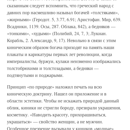
сказанным следует вспомнить, что греческий народ с
давних пор насмешливо называл богачей «толстяками»,
«жирными» (Геродот. 5, 3.77, 6.91; Аристофан. Мир, 639.
Всадники, 1139. Осы, 287. Облака, 842), а бедняков —
«тонкими», «худыми» (Полибий, 24, 7, 3; Лукиан.
Корабль, 2. Александр, 9, 17). Невольно в связи с этим
киническим образом богача приходят на память наши
плакаты и карикатуры первых лет революции, когда
империалисты, буржуи, кулаки неизменно изображались
толстобрюхими и толстозадыми, а бедняки —
подтянутыми и поджарыми.
Принцип «по природе» наложил печать на всю
киническую доктрину. Нашел он приложение и в
области эстетики. Чтобы не искажать природой данный
облик, киники не стригли бороду, презирали украшения,
косметику. «Наводить красоту, прихорашиваться,
украшаться» — свойство женщин, а не мужчин.
Особенное презрение вызывали у киников «модные»