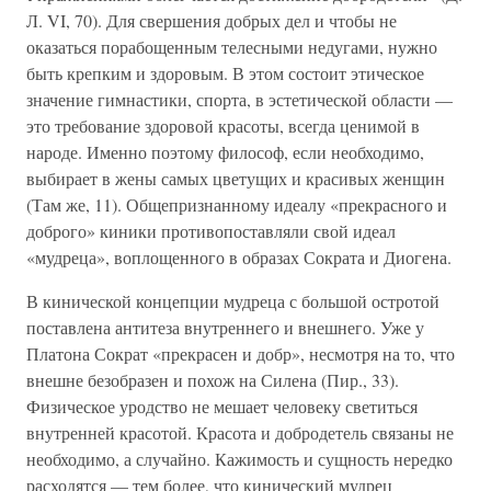
Л. VI, 70). Для свершения добрых дел и чтобы не
оказаться порабощенным телесными недугами, нужно
быть крепким и здоровым. В этом состоит этическое
значение гимнастики, спорта, в эстетической области —
это требование здоровой красоты, всегда ценимой в
народе. Именно поэтому философ, если необходимо,
выбирает в жены самых цветущих и красивых женщин
(Там же, 11). Общепризнанному идеалу «прекрасного и
доброго» киники противопоставляли свой идеал
«мудреца», воплощенного в образах Сократа и Диогена.
В кинической концепции мудреца с большой остротой
поставлена антитеза внутреннего и внешнего. Уже у
Платона Сократ «прекрасен и добр», несмотря на то, что
внешне безобразен и похож на Силена (Пир., 33).
Физическое уродство не мешает человеку светиться
внутренней красотой. Красота и добродетель связаны не
необходимо, а случайно. Кажимость и сущность нередко
расходятся — тем более, что кинический мудрец