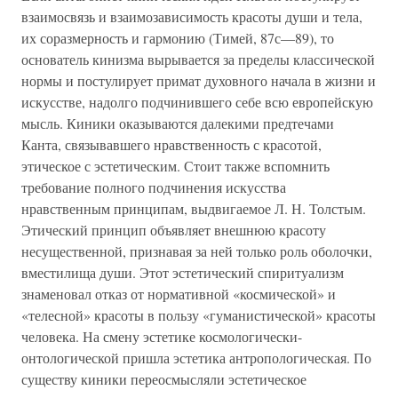
взаимосвязь и взаимозависимость красоты души и тела,
их соразмерность и гармонию (Тимей, 87с—89), то
основатель кинизма вырывается за пределы классической
нормы и постулирует примат духовного начала в жизни и
искусстве, надолго подчинившего себе всю европейскую
мысль. Киники оказываются далекими предтечами
Канта, связывавшего нравственность с красотой,
этическое с эстетическим. Стоит также вспомнить
требование полного подчинения искусства
нравственным принципам, выдвигаемое Л. Н. Толстым.
Этический принцип объявляет внешнюю красоту
несущественной, признавая за ней только роль оболочки,
вместилища души. Этот эстетический спиритуализм
знаменовал отказ от нормативной «космической» и
«телесной» красоты в пользу «гуманистической» красоты
человека. На смену эстетике космологически-
онтологической пришла эстетика антропологическая. По
существу киники переосмысляли эстетическое