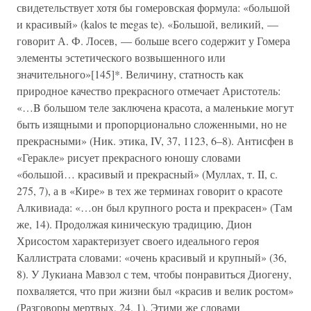
свидетельствует хотя бы гомеровская формула: «большой
и красивый» (kalos te megas te). «Большой, великий, —
говорит А. Ф. Лосев, — больше всего содержит у Гомера
элементы эстетического возвышенного или
значительного»[145]*. Величину, статность как
природное качество прекрасного отмечает Аристотель:
«…B большом теле заключена красота, а маленькие могут
быть изящными и пропорционально сложенными, но не
прекрасными» (Ник. этика, IV, 37, 1123, 6–8). Антисфен в
«Геракле» рисует прекрасного юношу словами
«большой… красивый и прекрасный» (Муллах, т. II, с.
275, 7), а в «Кире» в тех же терминах говорит о красоте
Алкивиада: «…он был крупного роста и прекрасен» (Там
же, 14). Продолжая киническую традицию, Дион
Хрисостом характеризует своего идеального героя
Каллистрата словами: «очень красивый и крупный» (36,
8). У Лукиана Мавзол с тем, чтобы понравиться Диогену,
похваляется, что при жизни был «красив и велик ростом»
(Разговоры мертвых, 24, 1). Этими же словами