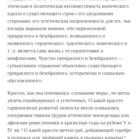
этическая и политическая несовместимость кинического
идеала и существующего строя с его уродливыми
сторонами, его эстетическая неприемлемость для тех, чьи
взгляды выражали киники, ибо первоосновой
прекрасного и безобразного, возвышенного и
низменного, героического, трагического, комического и
т. п. является сама жизнь с ее перипетиями и
конфликтами. Чувство прекрасного и безобразного —
субъективное отражение объективно существующего
прекрасного и безобразного, исторически и социально
обусловленного.
Красота, как она понималась «сильными мира», не могла
увлечь порабощенных и угнетенных. О какой красоте
гармонически развитой личности могли помышлять
изнуряемые тяжким трудом аттические земледельцы или
афинские ремесленники в кризисные годы на рубеже V и
IV вв.? О какой красоте мечтал раб, добывающий серебро
в рудниках или дробящий камень в пыльных карьерах?