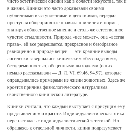
чисто эстетической оценки как в области искусства, так и
в жизни. Киники это часто доказывали своими
публичными выступлениями и действиями, нередко
преступая общепринятые правила приличия и нормы,
эпатируя общественное мнение и столь же естественное
чувство стыдливости. Природа «все может», она «всегда
права», ей все разрешается, прекрасное и безобразное
равноценно в природе вещей — эти крайние выводы
логически завершались киническим «бесстыдством»,
бесцеремонностью, обсценными выходками (о них
немало рассказывали — Д. Л. VI, 69.46, 94.97), которые
оправдывались примерами из жизни животных. Здесь же
кроется причина физиологического натурализма,
свойственного кинической литературе.
Киники считали, что каждый выступает с присущим ему
представлением о красоте. Индивидуалистическая этика
переплеталась с индивидуалистической эстетикой. Но
обращаясь к отдельной личности, киник подразумевает