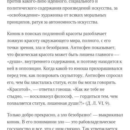
против какого-либо идейного, социального и
политического содержания произведений искусства, за
«освобождение» художника от всяких моральных
принципов, ратуя за автономность искусства.
Киник в поисках подлинной красоты разоблачает
ложную красоту окружающего мира, полного, с его
точки зрения, зла и безобразия. Антисфен показывает,
что физическая красота может быть лишена главного —
«души», внутреннего содержания, и поэтому находится к
ней в оппозиции. Когда какой-то юноша прихорашивался
перед тем, как позировать скульптору, Антисфен спросил
его, чем бы хвасталась статуя, если бы могла говорить.
«Красотой», — ответил гоноша. «Как же тебе не
стыдно, — воскликнул философ, — гордиться тем, чем
похваляется статуя, лишенная души?!» (Д. Л. VI, 9).
Только добро прекрасно, а зло безобразно! — выкрикивал
киник. В его понимании зло — это рабовладельческое
государство и все, что с ним связано. Так утверждается