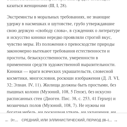
казаться женщинами (III, I, 28).
Экстремисты в моральных требованиях, не знающие
удержу в насмешках и шутовстве, грубо утверждавшие
свою дерзкую «свободу слова», в суждениях о литературе
и искусство киники нередко проявляли строгий вкус,
чувство меры. Из положения о превосходстве природы
закономерно вытекают требования естественности и
простоты, безыскусственности, умеренности в
применении средств художественной выразительности.
Киники — враги всяческих украшательств, словесной
косметики, многословия, роскоши изображения (Д. Л. VI,
32; Элиан. IV, 11). Жилища должны быть простыми, без
пышных колонн (Музоний, 108, 5 Гензе), без искусно
расписанных стен (Диоген. Пис. 38, с. 253, 41 Герхер) и
мозаичных полов (Музоний, 108, 7). Не нужны ни
богатая мебель, ни роскошная утварь, ни украшения, ни
модные одежды и т. п. Жизненной простоте посвятил
←
→
Этика
СРЕДНИЙ, ИЛИ ЭЛЛИНИСТИЧЕСКИЙ, ПЕРИОД (III–I ВВ. ДО Н. Э.)
целый гимн Кратет (Палат. антол. 10, 104; Юлиан, VI,