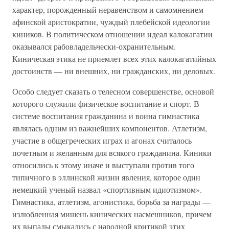
характер, порожденный неравенством и самомнением
афинской аристократии, чуждый плебейской идеологии
киников. В политическом отношении идеал калокагатии
оказывался рабовладельчески-охранительным.
Киническая этика не приемлет всех этих калокагатийных
достоинств — ни внешних, ни гражданских, ни деловых.
Особо следует сказать о телесном совершенстве, основой
которого служили физическое воспитание и спорт. В
системе воспитания гражданина и воина гимнастика
являлась одним из важнейших компонентов. Атлетизм,
участие в общегреческих играх и агонах считалось
почетным и желанным для всякого гражданина. Киники
относились к этому иначе и выступали против того
типичного в эллинской жизни явления, которое один
немецкий ученый назвал «спортивным идиотизмом».
Гимнастика, атлетизм, агонистика, борьба за награды —
излюбленная мишень кинических насмешников, причем
их выпады смыкались с народной критикой этих