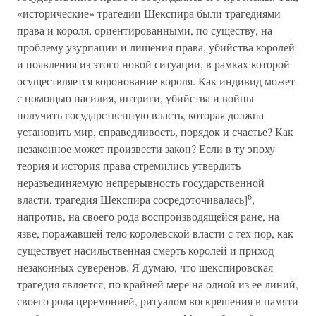
«исторические» трагедии Шекспира были трагедиями
права и короля, ориентированными, по существу, на
проблему узурпации и лишения права, убийства королей
и появления из этого новой ситуации, в рамках которой
осуществляется коронование короля. Как индивид может
с помощью насилия, интриги, убийства и войны
получить государственную власть, которая должна
установить мир, справедливость, порядок и счастье? Как
незаконное может произвести закон? Если в ту эпоху
теория и история права стремились утвердить
неразъединяемую непрерывность государственной
6
власти, трагедия Шекспира сосредоточивалась]
,
напротив, на своего рода воспроизводящейся ране, на
язве, поражавшей тело королевской власти с тех пор, как
существует насильственная смерть королей и приход
незаконных суверенов. Я думаю, что шекспировская
трагедия является, по крайней мере на одной из ее линий,
своего рода церемонией, ритуалом воскрешения в памяти