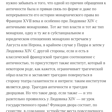
нужно забывать и того, что одной из причин обращения к
античности была и прямая связь по форме и даже по
непрерывности его истории монархического права во
Франции XVII века и особенно при Людовике XIV с
античными монархиями. Тот же тип власти и тот же тип
монархии, одну и ту же в субстанциальном и
юридическом отношениях монархию встречаем у
Августа или Нерона, в крайнем случае у Пирра и затем у
Людовика XIV. С другой стороны, если и есть в
классической французской трагедии соотношение с
античностью, то присутствует также институт, который в
некотором роде, как кажется, ограничивает трагический
образ власти и заставляет трагедию повернуться в
сторону театра галантности и интриги: таким институтом
является двор. Трагедия античности и трагедия
дворцовая. Но что такое двор, если также — и это
разительно проявилось у Людовика XIV — не урок
государственного права? Функция двора состоит, по
существу, в созидании, устройстве места повседневного