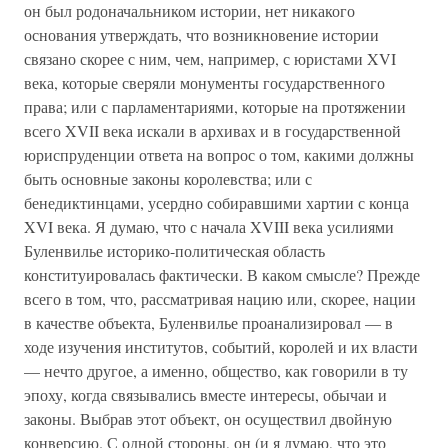
он был родоначальником истории, нет никакого
основания утверждать, что возникновение истории
связано скорее с ним, чем, например, с юристами XVI
века, которые сверяли монументы государственного
права; или с парламентариями, которые на протяжении
всего XVII века искали в архивах и в государственной
юриспруденции ответа на вопрос о том, какими должны
быть основные законы королевства; или с
бенедиктинцами, усердно собиравшими хартии с конца
XVI века. Я думаю, что с начала XVIII века усилиями
Буленвилье историко-политическая область
конституировалась фактически. В каком смысле? Прежде
всего в том, что, рассматривая нацию или, скорее, нации
в качестве объекта, Буленвилье проанализировал — в
ходе изучения институтов, событий, королей и их власти
— нечто другое, а именно, общество, как говорили в ту
эпоху, когда связывались вместе интересы, обычаи и
законы. Выбрав этот объект, он осуществил двойную
конверсию. С одной стороны, он (и я думаю, что это