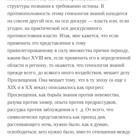
структуры познания к требованию истины. В
противоположность этому генеалогия знаний находится
на совсем другой оси, на оси дискурс — власть или, если
угодно, на практической оси дискурсивного
противостояния власти. Итак, мне кажется, что если
применить это представление к тому
привилегированному в силу множества причин периоду,
каким был XVIII век, если применить его к определенной
области и региону, то окажется, что генеалогия знаний
прежде всего, до всякого иного воздействия, мешает делу
Просвещения. Она мешает тому, что в ту эпоху (и еще з
XIX и в XX веках) описывалось как прогресс
Просвещения, как борьба знания против невежества,
разума против химер, опыта против предрассудков,
рассудка против заблуждения и т. д. От всего, что
символически представлялось как приход дня,
рассеивающего ночь, нужно было, как я думаю,
освободиться; зато нужно было, вместо отношения между