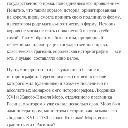
государственного права, повседневным его проявлением.
Понятно, что таким образом история, ориентированная
на короля, вновь смогла принять свою подлинную форму,
в некотором роде магико-поэтическую форму. История
короля не могла не стать снова песней власти о себе
самой. Таким образом, абсолютизм, придворный
церемониал, иллюстрация государственного права,
классическая трагедия, королевская историография — все
это, я думаю, составляло одно целое.
Пусть мне простят эти рассуждения о Расине и
историографии. Перескочим век (тот век, в начале
которого жил Буленвилье) и возьмем последнего из
абсолютных монархов с его историографом, Людовика
XVI и Жакобо-Николя Моро, отдаленного преемника
Расина, о котором я уже сказал несколько слов. Моро был
администратором, министром истории, как называл его
Людовик XVI в 1780-е годы. Кто такой Моро, если
сравнить его с Расином?