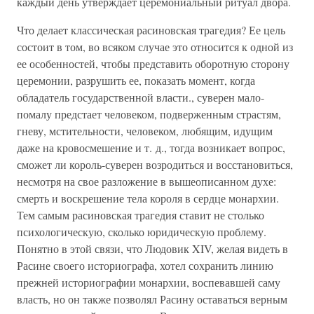
каждый день утверждает церемониальный ритуал двора.
Что делает классическая расиновская трагедия? Ее цель
состоит в том, во всяком случае это относится к одной из
ее особенностей, чтобы представить оборотную сторону
церемонии, разрушить ее, показать момент, когда
обладатель государственной власти., суверен мало-
помалу предстает человеком, подверженным страстям,
гневу, мстительности, человеком, любящим, идущим
даже на кровосмешение и т. д., тогда возникает вопрос,
сможет ли король-суверен возродиться и восстановиться,
несмотря на свое разложение в вышеописанном духе:
смерть и воскрешение тела короля в сердце монархии.
Тем самым расиновская трагедия ставит не столько
психологическую, сколько юридическую проблему.
Понятно в этой связи, что Людовик XIV, желая видеть в
Расине своего историографа, хотел сохранить линию
прежней историографии монархии, воспевавшей саму
власть, но он также позволял Расину оставаться верным