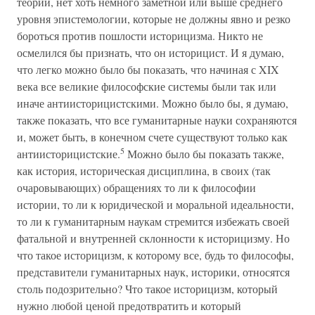
теории, нет хоть немного заметной или выше среднего
уровня эпистемологии, которые не должны явно и резко
бороться против пошлости историцизма. Никто не
осмелился бы признать, что он историцист. И я думаю,
что легко можно было бы показать, что начиная с XIX
века все великие философские системы были так или
иначе антиисторицистскими. Можно было бы, я думаю,
также показать, что все гуманитарные науки сохраняются
и, может быть, в конечном счете существуют только как
5
антиисторицистские.
Можно было бы показать также,
как история, историческая дисциплина, в своих (так
очаровывающих) обращениях то ли к философии
истории, то ли к юридической и моральной идеальности,
то ли к гуманитарным наукам стремится избежать своей
фатальной и внутренней склонности к историцизму. Но
что такое историцизм, к которому все, будь то философы,
представители гуманитарных наук, историки, относятся
столь подозрительно? Что такое историцизм, который
нужно любой ценой предотвратить и который