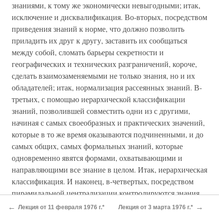
знаниями, к тому же экономически невыгодными; итак,
исключение и дисквалификация. Во-вторых, посредством
приведения знаний к норме, что должно позволить
приладить их друг к другу, заставить их сообщаться
между собой, сломать барьеры секретности и
географических и технических разграничений, короче,
сделать взаимозаменяемыми не только знания, но и их
обладателей; итак, нормализация рассеянных знаний. В-
третьих, с помощью иерархической классификации
знаний, позволившей совместить одни из с другими,
начиная с самых своеобразных и практических значений,
которые в то же время оказываются подчиненными, и до
самых общих, самых формальных знаний, которые
одновременно явятся формами, охватывающими и
направляющими все знание в целом. Итак, иерархическая
классификация. И наконец, в-четвертых, посредством
пирамидальной централизации контролируются знания,
обеспечивается их отбор и одновременно переносится
←
→
Лекция от 11 февраля 1976 г.*
Лекция от 3 марта 1976 г.*
снизу вверх содержание знаний, а сверху вниз —