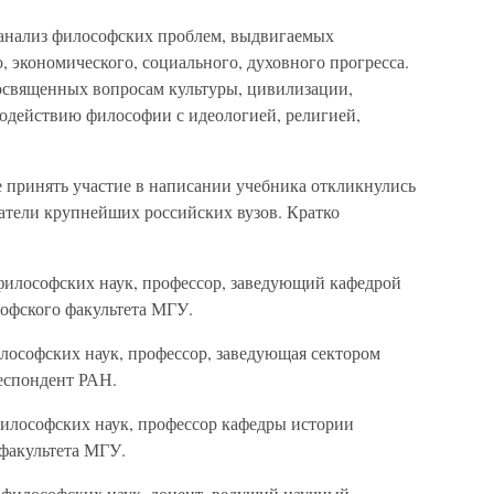
 анализ философских проблем, выдвигаемых
 экономического, социального, духовного прогресса.
освященных вопросам культуры, цивилизации,
одействию философии с идеологией, религией,
е принять участие в написании учебника откликнулись
атели крупнейших российских вузов. Кратко
философских наук, профессор, заведующий кафедрой
офского факультета МГУ.
лософских наук, профессор, заведующая сектором
еспондент РАН.
илософских наук, профессор кафедры истории
факультета МГУ.
 философских наук, доцент, ведущий научный