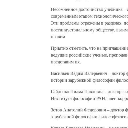
Несомненное достоинство учебника –
современным этапом технологического,
Эти проблемы отражены в разделах, п
постиндустриальному обществу, взаим
правом.
Приятно отметить, что на приглашени
ведущие российские ученые, преподав
представим их.
Васильев Вадим Валерьевич – доктор 
истории зарубежной философии филос
Гайденко Пиама Павловна – доктор фи
Института философии РАН; член-корр
Зотов Анатолий Федорович – доктор ф
зарубежной философии философского 
Кураев Вячеслав Иванович – кандидат