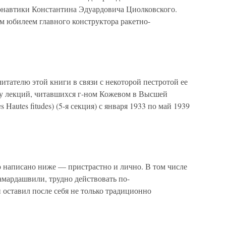
онавтики Константина Эдуардовича Циолковского.
м юбилеем главного конструктора ракетно-
тателю этой книги в связи с некоторой пестротой ее
рсу лекций, читавшихся г-ном Кожевом в Высшей
 Hautes fitudes) (5-я секция) с января 1933 по май 1939
то написано ниже — пристрастно и лично. В том числе
Мамардашвили, трудно действовать по-
оставил после себя не только традиционно