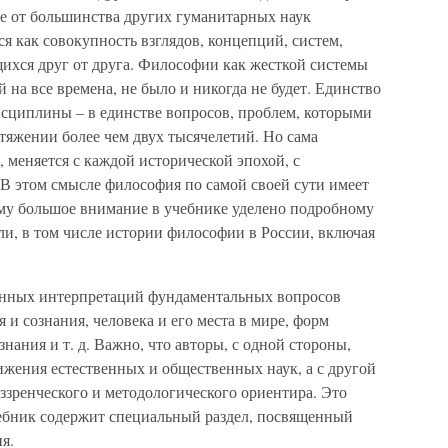
чие от большинства других гуманитарных наук
ся как совокупность взглядов, концепций, систем,
ихся друг от друга. Философии как жесткой системы
 на все времена, не было и никогда не будет. Единство
исциплины – в единстве вопросов, проблем, которыми
отяжении более чем двух тысячелетий. Но сама
, меняется с каждой исторической эпохой, с
 этом смысле философия по самой своей сути имеет
му большое внимание в учебнике уделено подробному
, в том числе истории философии в России, включая
менных интерпретаций фундаментальных вопросов
и сознания, человека и его места в мире, форм
нания и т. д. Важно, что авторы, с одной стороны,
ижения естественных и общественных наук, а с другой
ззренческого и методологического ориентира. Это
учебник содержит специальный раздел, посвященный
я.