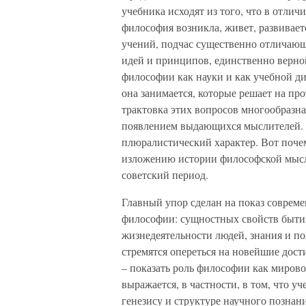
учебника исходят из того, что в отли
философия возникла, живет, развивает
учений, подчас существенно отличающ
идей и принципов, единственно верной
философии как науки и как учебной д
она занимается, которые решает на пр
трактовка этих вопросов многообразна
появлением выдающихся мыслителей. В
плюралистический характер. Вот поче
изложению истории философской мысли
советский период.
Главный упор сделан на показ совре
философии: сущностных свойств бытия 
жизнедеятельности людей, знания и поз
стремятся опереться на новейшие дост
– показать роль философии как мирово
выражается, в частности, в том, что 
генезису и структуре научного познани