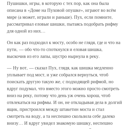
Пушишки, игры, в которую с тех пор, как она была
описана в «Доме на Пуховой опушке», играют во всём
мире (а может, играли и раньше). Пух, если помните,
рассматривал еловые шишки, пытаясь подобрать рифму
для одной из них…
Он как раз подходил к мосту, особо не глядя, где и что на
пути, — обо что-то споткнулся и еловая шишка,
выскочив из его лапы, шустро нырнула в реку.
— Ну вот, — сказал Пух, глядя, как шишка медленно
уплывает под мост, и уже собрался вернуться, чтоб
поискать другую такую же, с подходящей рифмой, но
вдруг подумал, что вместо этого можно просто смотреть
вниз на реку, потому что день уж очень хорош, чтоб
отвлекаться на рифмы. И он, не откладывая дела в долгий
ящик, пристроился между штакетин моста и стал
смотреть на воду, а та неспешно скользила себе далеко
внизу… И вдруг увидел знакомую шишку, неспешно