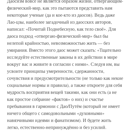
Даосизм вовсе не является образом жизни, отвергающим-
физический-мир, как это пытаются представить нам
некоторые ученые (да и кое-кто из даосов). Ведь даже
Лао-цзы, наиболее загадочный из даосских авторов,
написал: «Почитай Поднебесную, как тело своё». Для
даоса подход «отвергаю-физический-мир» был бы
нелепой крайностью, невозможностью жить — без
умирания. Вместо этого даос может сказать: «Тщательно
исследуйте естественные законы в их действии в мире
вокруг вас и живите в согласии с ними». Следуя им, вы
усвоите принципы умеренности, сдержанности,
сочувствия и предусмотрительности (не только как некие
социальные нормы и правила), а также откроете для себя
мудрость восприятия вещей такими, как они есть (а не
как простое собрание «фактов» о них) и счастье
пребывания в гармонии с Дао/Путём (который не имеет
ничего общего с самодовольными «духовными»
навязчивыми идеями и фанатизмом). И будете жить
легко, естественно-непринуждённо и без усилий.