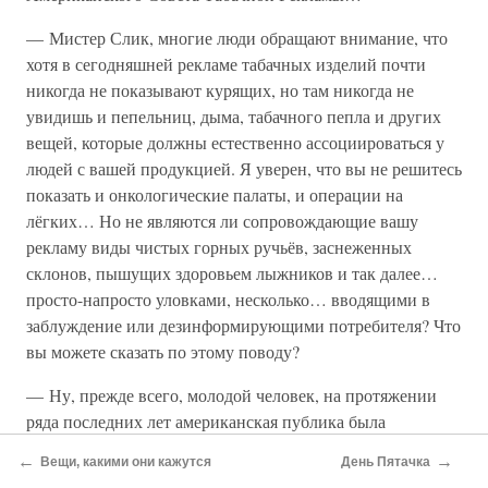
— Мистер Слик, многие люди обращают внимание, что
хотя в сегодняшней рекламе табачных изделий почти
никогда не показывают курящих, но там никогда не
увидишь и пепельниц, дыма, табачного пепла и других
вещей, которые должны естественно ассоциироваться у
людей с вашей продукцией. Я уверен, что вы не решитесь
показать и онкологические палаты, и операции на
лёгких… Но не являются ли сопровождающие вашу
рекламу виды чистых горных ручьёв, заснеженных
склонов, пышущих здоровьем лыжников и так далее…
просто-напросто уловками, несколько… вводящими в
заблуждение или дезинформирующими потребителя? Что
вы можете сказать по этому поводу?
— Ну, прежде всего, молодой человек, на протяжении
ряда последних лет американская публика была
буквально завалена публикациями, утверждающими,
←
→
Вещи, какими они кажутся
День Пятачка
будто именно табак является непосредственной причиной