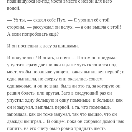
появившуюся из-под моста вместе с новой для него
водой.
— Ух ты, — сказал себе Пух. — Я уронил её с той
стороны, — рассуждал он вслух, — а она вышла с этой!
А если попробовать ещё?
И он поспешил к лесу за шишками.
И получилось! И опять, и опять… Потом он придумал
упустить сразу две шишки и даже чуть склонился под
мост, чтобы пораньше увидеть, какая выплывет первой; и
одна выплыла, но сверху они оказались совсем
одинаковые, и он не знал, была ли это та, за которую он
решил болеть, или другая. Зато в следующий раз он
упустил одну большую и одну поменьше, и большая, как
он и задумал, выплыла первой, а та, что поменьше,
запоздала, как он тоже задумал, так что вышло, что он
дважды выиграл… В общем, пока он собрался домой чаю
попить, на его счету было ровно тридцать шесть