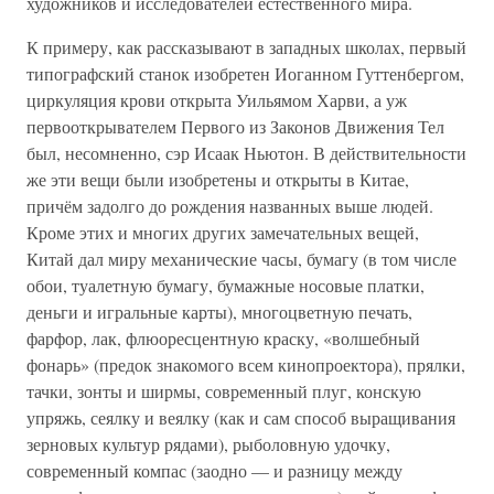
художников и исследователей естественного мира.
К примеру, как рассказывают в западных школах, первый
типографский станок изобретен Иоганном Гуттенбергом,
циркуляция крови открыта Уильямом Харви, а уж
первооткрывателем Первого из Законов Движения Тел
был, несомненно, сэр Исаак Ньютон. В действительности
же эти вещи были изобретены и открыты в Китае,
причём задолго до рождения названных выше людей.
Кроме этих и многих других замечательных вещей,
Китай дал миру механические часы, бумагу (в том числе
обои, туалетную бумагу, бумажные носовые платки,
деньги и игральные карты), многоцветную печать,
фарфор, лак, флюоресцентную краску, «волшебный
фонарь» (предок знакомого всем кинопроектора), прялки,
тачки, зонты и ширмы, современный плуг, конскую
упряжь, сеялку и веялку (как и сам способ выращивания
зерновых культур рядами), рыболовную удочку,
современный компас (заодно — и разницу между