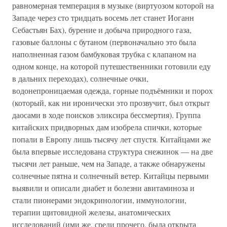
равномерная темперация в музыке (виртуозом которой на
Западе через сто тридцать восемь лет станет Иоганн
Себастьян Бах), бурение и добыча природного газа,
газовые баллоны с бутаном (первоначально это была
наполненная газом бамбуковая трубка с клапаном на
одном конце, на которой путешественники готовили еду
в дальних переходах), солнечные очки,
водонепроницаемая одежда, горные подъёмники и порох
(который, как ни иронически это прозвучит, был открыт
даосами в ходе поисков эликсира бессмертия). Группа
китайских придворных дам изобрела спички, которые
попали в Европу лишь тысячу лет спустя. Китайцами же
была впервые исследована структура снежинок — на две
тысячи лет раньше, чем на Западе, а также обнаружены
солнечные пятна и солнечный ветер. Китайцы первыми
выявили и описали диабет и болезни авитаминоза и
стали пионерами эндокринологии, иммунологии,
терапии щитовидной железы, анатомических
исследований (ими же, среди прочего, была открыта