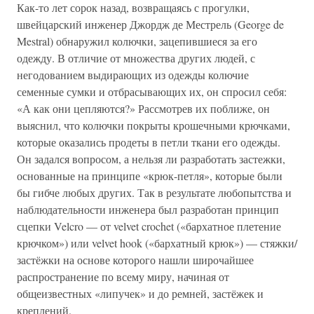
Как-то лет сорок назад, возвращаясь с прогулки,
швейцарский инженер Джордж де Местрель (George de
Mestral) обнаружил колючки, зацепившиеся за его
одежду. В отличие от множества других людей, с
негодованием выдирающих из одежды колючие
семенные сумки и отбрасывающих их, он спросил себя:
«А как они цепляются?» Рассмотрев их поближе, он
выяснил, что колючки покрыты крошечными крючками,
которые оказались продеты в петли ткани его одежды.
Он задался вопросом, а нельзя ли разработать застежки,
основанные на принципе «крюк-петля», которые были
бы гибче любых других. Так в результате любопытства и
наблюдательности инженера был разработан принцип
сцепки Velcro — от velvet crochet («бархатное плетение
крючком») или velvet hook («бархатный крюк») — стяжки/
застёжки на основе которого нашли широчайшее
распространение по всему миру, начиная от
общеизвестных «липучек» и до ремней, застёжек и
креплений.