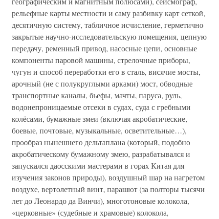
географическим и магнитным полюсами), сейсмограф,
рельефные карты местности и саму разбивку карт сеткой,
десятичную систему, табличное исчисление, герметично
закрытые научно-исследовательскую помещения, цепную
передачу, ременный привод, насосные цепи, основные
компоненты паровой машины, стрелочные приборы,
чугун и способ переработки его в сталь, висячие мосты,
арочный (не с полукруглыми арками) мост, обводные
транспортные каналы, бьефы, мачты, паруса, руль,
водонепроницаемые отсеки в судах, суда с гребными
колёсами, бумажные змеи (включая акробатические,
боевые, почтовые, музыкальные, осветительные…),
прообраз нынешнего дельтаплана (который, подобно
акробатическому бумажному змею, разрабатывался и
запускался даосскими мастерами в горах Китая для
изучения законов природы), воздушный шар на нагретом
воздухе, вертолетный винт, парашют (за полторы тысячи
лет до Леонардо да Винчи), многотоновые колокола,
«церковные» (судебные и храмовые) колокола,