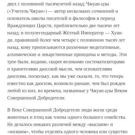
двух с половиной тысячелетий назад; Чжуан-цзы
(«Учитель Чжуан») — автор нескольких сочинений и
основатель школы писателей и философов в период
Враждующих Царств, приблизительно две тысячи лет
назад; и полулегендарный Жёлтый Император — Хуан-
ди, правивший более чем четыре с половиною тысяч лет
назад, кому приписываются различные медитативные,
алхимические и лекарственные принципы и методы. Эти
трое были, видимо, скорее великими систематизаторами
и хранителями даосской мысли, чем основателями
даосизма, поскольку, как мы уже сказали, то, что теперь
известно как даосизм, возникло раньше, чем был рожден
любой из них, во времена, названные у Чжуан-цзы Веком
Совершенной Добродетели:
В Веке Совершенной Добродетели люди жили среди
животных и птиц как члены одного большого семейства.
Не делалось никаких различий между «высшим» и
«низшим», чтобы отделять одного человека или существо