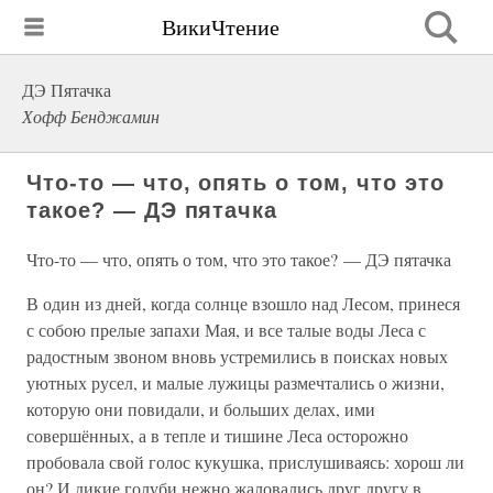
ВикиЧтение
ДЭ Пятачка
Хофф Бенджамин
Что-то — что, опять о том, что это
такое? — ДЭ пятачка
Что-то — что, опять о том, что это такое? — ДЭ пятачка
В один из дней, когда солнце взошло над Лесом, принеся
с собою прелые запахи Мая, и все талые воды Леса с
радостным звоном вновь устремились в поисках новых
уютных русел, и малые лужицы размечтались о жизни,
которую они повидали, и больших делах, ими
совершённых, а в тепле и тишине Леса осторожно
пробовала свой голос кукушка, прислушиваясь: хорош ли
он? И дикие голуби нежно жаловались друг другу в