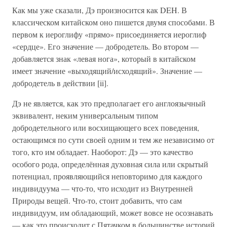
Как мы уже сказали, Дэ произносится как DEH. В
классическом китайском оно пишется двумя способами. В
первом к иероглифу «прямо» присоединяется иероглиф
«сердце». Его значение — добродетель. Во втором —
добавляется знак «левая нога», который в китайском
имеет значение «выходящий/исходящий». Значение —
добродетель в действии [ii].
Дэ не является, как это предполагает его англоязычный
эквивалент, неким универсальным типом
добродетельного или восхищающего всех поведения,
остающимся по сути своей одним и тем же независимо от
того, кто им обладает. Наоборот: Дэ — это качество
особого рода, определённая духовная сила или скрытый
потенциал, проявляющийся неповторимо для каждого
индивидуума — что-то, что исходит из Внутренней
Природы вещей. Что-то, стоит добавить, что сам
индивидуум, им обладающий, может вовсе не осознавать
— как это происходит с Пятачком в большинстве историй