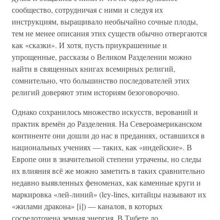
сообщество, сотрудничая с ними и следуя их
инструкциям, выращивало необычайно сочные плоды,
тем не менее описания этих существ обычно отвергаются
как «сказки». И хотя, пусть приукрашенные и
упрощенные, рассказы о Великом Разделении можно
найти в священных книгах всемирных религий,
сомнительно, что большинство последователей этих
религий доверяют этим историям безоговорочно.
Однако сохранилось множество искусств, верований и
практик времён до Разделения. На Североамериканском
континенте они дошли до нас в преданиях, оставшихся в
национальных учениях — таких, как «индейские». В
Европе они в значительной степени утрачены, но следы
их влияния всё же можно заметить в таких сравнительно
недавно выявленных феноменах, как каменные круги и
маркировка «лей-линий» (ley-lines, китайцы называют их
«жилами дракона» [i]) — каналов, в которых
сосредоточена земная энергия. В Тибете до