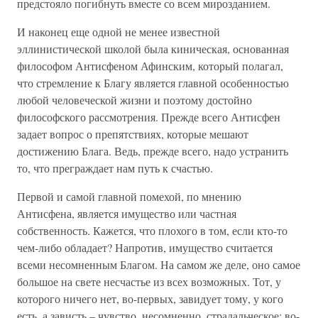
предстояло погибнуть вместе со всем мирозданием.
И наконец еще одной не менее известной
эллинистической школой была киническая, основанная
философом Антисфеном Афинским, который полагал,
что стремление к Благу является главной особенностью
любой человеческой жизни и поэтому достойно
философского рассмотрения. Прежде всего Антисфен
задает вопрос о препятствиях, которые мешают
достижению Блага. Ведь, прежде всего, надо устранить
то, что преграждает нам путь к счастью.
Первой и самой главной помехой, по мнению
Антисфена, является имущество или частная
собственность. Кажется, что плохого в том, если кто-то
чем-либо обладает? Напротив, имущество считается
всеми несомненным Благом. На самом же деле, оно самое
большое на свете несчастье из всех возможных. Тот, у
которого ничего нет, во-первых, завидует тому, у кого
есть, а зависть – чувство, несомненно, страдальческое; во-