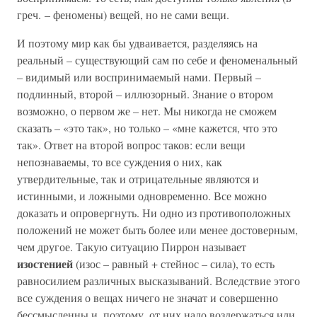
греч. – феномены) вещей, но не сами вещи.
И поэтому мир как бы удваивается, разделяясь на
реальный – существующий сам по себе и феноменальный
– видимый или воспринимаемый нами. Первый –
подлинный, второй – иллюзорный. Знание о втором
возможно, о первом же – нет. Мы никогда не сможем
сказать – «это так», но только – «мне кажется, что это
так». Ответ на второй вопрос таков: если вещи
непознаваемы, то все суждения о них, как
утвердительные, так и отрицательные являются и
истинными, и ложными одновременно. Все можно
доказать и опровергнуть. Ни одно из противоположных
положений не может быть более или менее достоверным,
чем другое. Такую ситуацию Пиррон называет
изостенией
(изос – равный + стейнос – сила), то есть
равносилием различных высказываний. Вследствие этого
все суждения о вещах ничего не значат и совершенно
бессмысленны и, поэтому, от них надо воздержаться или