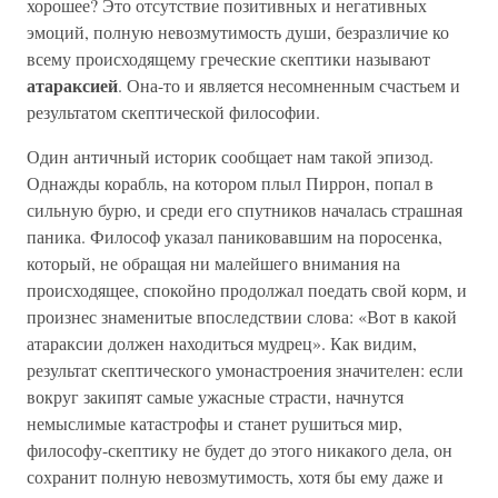
хорошее? Это отсутствие позитивных и негативных
эмоций, полную невозмутимость души, безразличие ко
всему происходящему греческие скептики называют
атараксией
. Она-то и является несомненным счастьем и
результатом скептической философии.
Один античный историк сообщает нам такой эпизод.
Однажды корабль, на котором плыл Пиррон, попал в
сильную бурю, и среди его спутников началась страшная
паника. Философ указал паниковавшим на поросенка,
который, не обращая ни малейшего внимания на
происходящее, спокойно продолжал поедать свой корм, и
произнес знаменитые впоследствии слова: «Вот в какой
атараксии должен находиться мудрец». Как видим,
результат скептического умонастроения значителен: если
вокруг закипят самые ужасные страсти, начнутся
немыслимые катастрофы и станет рушиться мир,
философу-скептику не будет до этого никакого дела, он
сохранит полную невозмутимость, хотя бы ему даже и