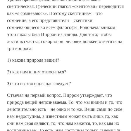
скептическая. Греческий глагол «скептомай» переводится
как «я сомневаюсь». Поэтому скептицизм – это
сомнение, а его представители – скептики –
сомневающиеся во всем философы. Родоначальником
этой школы был Пиррон из Элиды. Для того, чтобы
достичь счастья, говорил он, человек должен ответить на
три вопроса:
1) какова природа вещей?
2) как нам к ним относиться?
3) что из этого для нас следует?
Отвечая на первый вопрос, Пиррон утверждает, что
природа вещей непознаваема. То, что мы видим и то, что
действительно есть – не одно и то же. Вещи сами по себе
нам недоступны, а известным может быть лишь то, как
они нам себя являют, то, что нам кажется, то, как мы их
воспринимаем. То есть, нам доступны только явления (в