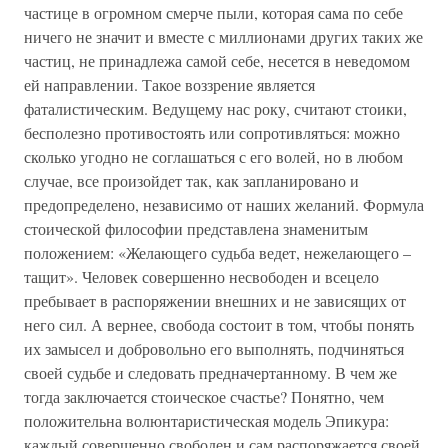
частице в огромном смерче пыли, которая сама по себе
ничего не значит и вместе с миллионами других таких же
частиц, не принадлежа самой себе, несется в неведомом
ей направлении. Такое воззрение является
фаталистическим. Ведущему нас року, считают стоики,
бесполезно противостоять или сопротивляться: можно
сколько угодно не соглашаться с его волей, но в любом
случае, все произойдет так, как запланировано и
предопределено, независимо от наших желаний. Формула
стоической философии представлена знаменитым
положением: «Желающего судьба ведет, нежелающего –
тащит». Человек совершенно несвободен и всецело
пребывает в распоряжении внешних и не зависящих от
него сил. А вернее, свобода состоит в том, чтобы понять
их замысел и добровольно его выполнять, подчиняться
своей судьбе и следовать предначертанному. В чем же
тогда заключается стоическое счастье? Понятно, чем
положительна волюнтаристическая модель Эпикура:
каждый совершенно свободен и сам распоряжается своей