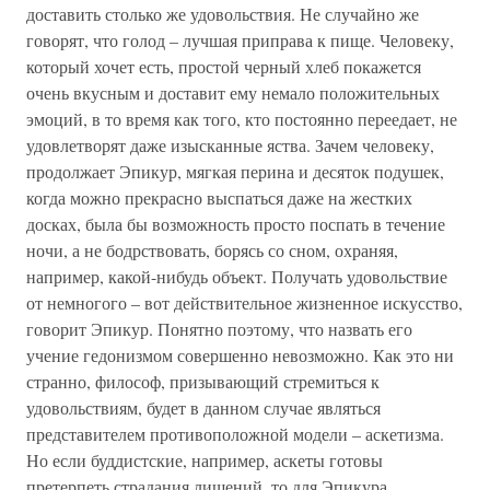
доставить столько же удовольствия. Не случайно же
говорят, что голод – лучшая приправа к пище. Человеку,
который хочет есть, простой черный хлеб покажется
очень вкусным и доставит ему немало положительных
эмоций, в то время как того, кто постоянно переедает, не
удовлетворят даже изысканные яства. Зачем человеку,
продолжает Эпикур, мягкая перина и десяток подушек,
когда можно прекрасно выспаться даже на жестких
досках, была бы возможность просто поспать в течение
ночи, а не бодрствовать, борясь со сном, охраняя,
например, какой-нибудь объект. Получать удовольствие
от немногого – вот действительное жизненное искусство,
говорит Эпикур. Понятно поэтому, что назвать его
учение гедонизмом совершенно невозможно. Как это ни
странно, философ, призывающий стремиться к
удовольствиям, будет в данном случае являться
представителем противоположной модели – аскетизма.
Но если буддистские, например, аскеты готовы
претерпеть страдания лишений, то для Эпикура