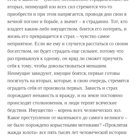
вторых, неимущий изо всех сил стремится что-то
приобрести и при этом напрягается, проводя дни свои в
вечной погоне и борьбе, а значит – в страдании. Тот, кто
владеет каким-либо имуществом, боится его потерять, и
жизнь его превращается в страх – чувство самое
неприятное. Если же ему и случится расстаться со своим
богатством, он будет страдать еще сильнее, потому что
раз привыкнув к одному, он вряд ли сможет приучить
себя к тому, чтобы довольствоваться меньшим.
Неимущие завидуют, имущие боятся, первые готовы
посягнуть на вторых, которые, в свою очередь, стремятся
оградить себя от произвола первых. Зависть и страх
порождают ненависть и вражду, и на земле постоянно
происходят столкновения, и люди терпят всяческие
бедствия. Имущество – корень всех человеческих зол.
Какое преступление от маленького до самого великого –
не было порождено корыстными мотивами? «Проклятая
жажда золота» все пять тысяч лет человеческой истории