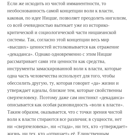
Если же исходить из чистой имманентности, то
необоснованность самой концепции воли к власти,
каковая, по идее Ницше, позволяет преодолеть нигилизм,
со всей очевидностью вытекает уже из историко-
критической и социологической части ницшеанской
системы. Так, согласно этой концепции весь мир
«высших» ценностей истолковывается как отражение
«декаданса». Однако одновременно с этим Ницше
рассматривает сами эти ценности как средства,
инструменты замаскированной воли к власти, которые
одна часть человечества использует для того, чтобы
обессилить другую, ту, которая говорит «да» жизни и
утверждает идеалы, близкие тем, которые свойственны
сверхчеловеку. Поэтому даже сам инстинкт «декаданса»
описывается как особая разновидность «воли к власти».
Таким образом, оказывается, что с точки зрения чистой
воли к власти стираются все различия; в сущности, нет
ни «сверхчеловека», ни «стада», ни тех, кто «утверждает»
жизнь, ни тех, кто «отрицает» её. Единственным