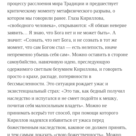
процессу расслоения мира Традиции и предшествует
критическому моменту метафизического разрыва, о
котором мы говорили ранее. Глаза Кириллова,
«свободного человека», открываются: «Я обязан неверие
заявить… Я знаю, что Бога нет и не может быть». А
значит: «Сознать, что нет Бога, и не сознать в тот же
момент, что сам Богом стал — есть нелепость, иначе
непременно убьешь себя сам». Можно оставить в стороне
самоубийство, навязчивую идею, преследующую
одержимого светлым безумием Кириллова, и говорить
просто о крахе, распаде, потерянности в
бессмысленности. Это ситуация рождает ужас и
экзистенциальный страх: «Это так, как бедный получил
наследство и испугался и не смеет подойти к мешку,
почитая себя малосильным владеть». Можно не
принимать всерьёз тот способ, при помощи которого
Кириллов надеялся избавиться от ужаса перед
божественным наследством, каковое он должен принять,
и тем самым доказать «свою божественность». Можно