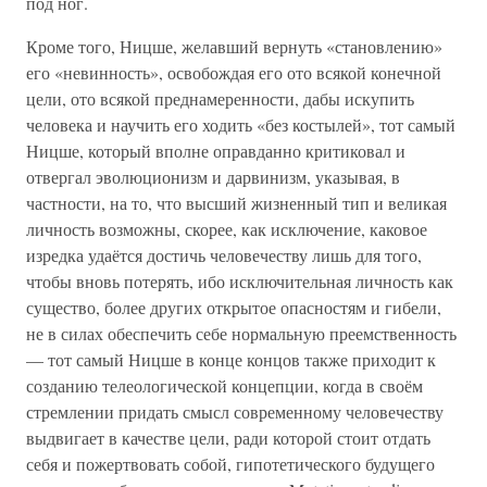
под ног.
Кроме того, Ницше, желавший вернуть «становлению»
его «невинность», освобождая его ото всякой конечной
цели, ото всякой преднамеренности, дабы искупить
человека и научить его ходить «без костылей», тот самый
Ницше, который вполне оправданно критиковал и
отвергал эволюционизм и дарвинизм, указывая, в
частности, на то, что высший жизненный тип и великая
личность возможны, скорее, как исключение, каковое
изредка удаётся достичь человечеству лишь для того,
чтобы вновь потерять, ибо исключительная личность как
существо, более других открытое опасностям и гибели,
не в силах обеспечить себе нормальную преемственность
— тот самый Ницше в конце концов также приходит к
созданию телеологической концепции, когда в своём
стремлении придать смысл современному человечеству
выдвигает в качестве цели, ради которой стоит отдать
себя и пожертвовать собой, гипотетического будущего