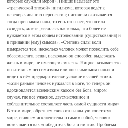
которые служили мерой». Ницше называет это
«трагической эпохой» нигилизма, которая ведёт к
переворачиванию перспектив; нигилизм оказывается
тогда признаком силы, то есть означает, что «сила
созидать, хотеть развилась настолько, что более не
нуждается в этом общем истолковании [существования] и
в придании [ему] смысла». «Степень силы воли
измеряется тем, насколько человек может позволить себе
обессмыслить вещи, насколько он способен выдержать
жизнь в мире, не имеющем смысла». Ницше называет это
позитивным пессимизмом или «пессимизмом силы» и
видит в нём предварительное условие высшей этики.
«Если раньше человек нуждался в Боге, то теперь он
вдохновляется вселенским хаосом без Бога, миром
случая, где всё ужасное, двусмысленное и
соблазнительное составляет часть самой сущности мира».
В этом мире, обретшем свою изначальную «чистоту»,
мире, ставшем исключительно самим собой, человек
возвышается как «победитель Бога и ничто». Проблема