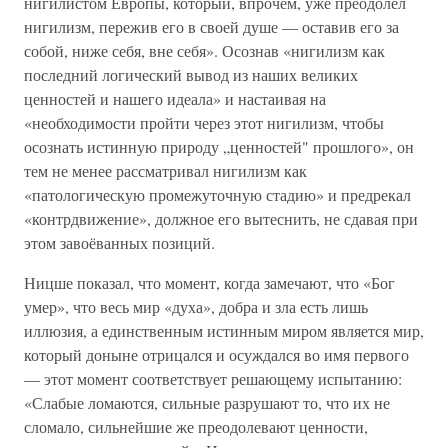
нигилистом Европы, который, впрочем, уже преодолел
нигилизм, пережив его в своей душе — оставив его за
собой, ниже себя, вне себя». Осознав «нигилизм как
последний логический вывод из наших великих
ценностей и нашего идеала» и настаивая на
«необходимости пройти через этот нигилизм, чтобы
осознать истинную природу „ценностей" прошлого», он
тем не менее рассматривал нигилизм как
«патологическую промежуточную стадию» и предрекал
«контрдвижение», должное его вытеснить, не сдавая при
этом завоёванных позиций.
Ницше показал, что момент, когда замечают, что «Бог
умер», что весь мир «духа», добра и зла есть лишь
иллюзия, а единственным истинным миром является мир,
который доныне отрицался и осуждался во имя первого
— этот момент соответствует решающему испытанию:
«Слабые ломаются, сильные разрушают то, что их не
сломало, сильнейшие же преодолевают ценности,