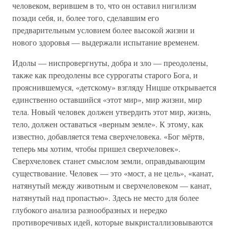
человеком, верившем в то, что он оставил нигилизм
позади себя, и, более того, сделавшим его
предварительным условием более высокой жизни и
нового здоровья — выдержали испытание временем.
Идолы — ниспровергнуты, добра и зло — преодолены,
также как преодолены все суррогаты старого Бога, и
прояснившемуся, «детскому» взгляду Ницше открывается
единственно оставшийся «этот мир», мир жизни, мир
тела. Новый человек должен утвердить этот мир, жизнь,
тело, должен оставаться «верным земле». К этому, как
известно, добавляется тема сверхчеловека. «Бог мёртв,
теперь мы хотим, чтобы пришел сверхчеловек».
Сверхчеловек станет смыслом земли, оправдывающим
существование. Человек — это «мост, а не цель», «канат,
натянутый между животным и сверхчеловеком — канат,
натянутый над пропастью». Здесь не место для более
глубокого анализа разнообразных и нередко
противоречивых идей, которые выкристаллизовываются