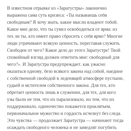
В известном отрывке из «Заратустры» лаконично
выражена сама суть кризиса: «Ты называешь себя
свободным? Я хочу знать, какие мысли владеют тобой.
Какое мне дело, что ты сумел освободиться от ярма: из
тех ли ты, кто имеет право сбросить с себя ярмо? Многие
люди утрачивают всякую ценность, переставая служить.
Свободен от чего? Какое дело до этого Заратустре! Твой
спокойный взгляд должен ответить мне: свободный для
чего?». И Заратустра предупреждает, как ужасно
оказаться одному, безо всякого закона над собой, наедине
с собственной свободой в леденящей атмосфере пустыни,
судьей и мстителем собственного закона. Для тех, кто
обретает ценность лишь в служении, для тех, для кого
узы были не тем, что их парализовало, но тем, что их
поддерживало, одиночество покажется проклятьем,
первоначальное мужество и гордость исчезнут без следа.
Эти чувства — продолжает Заратустра — начинают тогда
осаждать свободного человека и не замедлят погубить