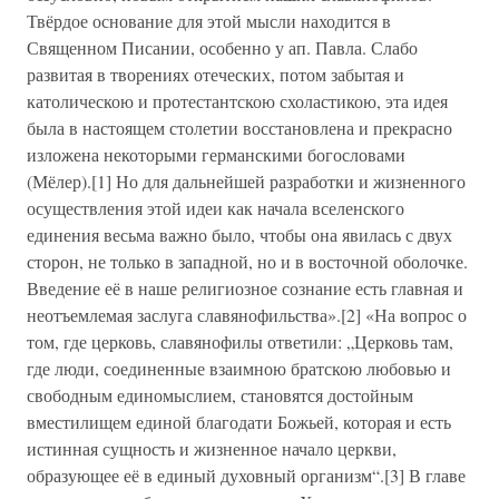
Твёрдое основание для этой мысли находится в
Священном Писании, особенно у ап. Павла. Слабо
развитая в творениях отеческих, потом забытая и
католическою и протестантскою схоластикою, эта идея
была в настоящем столетии восстановлена и прекрасно
изложена некоторыми германскими богословами
(Мёлер).[1] Но для дальнейшей разработки и жизненного
осуществления этой идеи как начала вселенского
единения весьма важно было, чтобы она явилась с двух
сторон, не только в западной, но и в восточной оболочке.
Введение её в наше религиозное сознание есть главная и
неотъемлемая заслуга славянофильства».[2] «На вопрос о
том, где церковь, славянофилы ответили: „Церковь там,
где люди, соединенные взаимною братскою любовью и
свободным единомыслием, становятся достойным
вместилищем единой благодати Божьей, которая и есть
истинная сущность и жизненное начало церкви,
образующее её в единый духовный организм“.[3] В главе