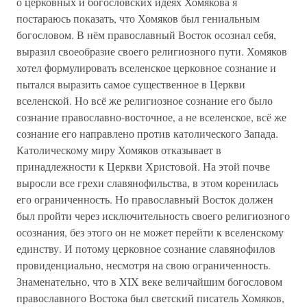
о церковных и богословских идеях Хомякова я
постараюсь показать, что Хомяков был гениальным
богословом. В нём православный Восток осознал себя,
выразил своеобразие своего религиозного пути. Хомяков
хотел формулировать вселенское церковное сознание и
пытался выразить самое существенное в Церкви
вселенской. Но всё же религиозное сознание его было
сознание православно-восточное, а не вселенское, всё же
сознание его направлено против католического Запада.
Католическому миру Хомяков отказывает в
принадлежности к Церкви Христовой. На этой почве
выросли все грехи славянофильства, в этом коренилась
его ограниченность. Но православный Восток должен
был пройти через исключительность своего религиозного
осознания, без этого он не может перейти к вселенскому
единству. И потому церковное сознание славянофилов
провиденциально, несмотря на свою ограниченность.
Знаменательно, что в XIX веке величайшим богословом
православного Востока был светский писатель Хомяков,