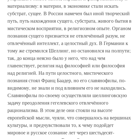
материализму: в материи, в экономике стали искать
субстрат, сущее. В России намечен был иной творческий
путь, путь нахождения сущего, субстрата, живого бытия в
мистическом восприятии, в религиозном опыте. Органом
познания сущего признается не отвлечённый разум, не
отвлечённый интеллект, а целостный дух. В Германии к
тому же стремился Шеллинг, но остановился на полпути;
так, до конца неясно было у него, что над чем
главенствует, религия над философией или философия
над религией. На пути целостного, мистического
познания стоял Франц Баадер, но его славянофилы, по-
видимому, не знали и под влиянием его не находились.
Славянофилы по-своему осуществляли шеллинговскую
задачу преодоления гегелевского отвлечённого
рационализма. В этом деле они стояли на высоте
европейской мысли, чуяли, что совершалось на вершинах
культуры, и предчувствовали то, к чему подойдет
мировое и русское сознание лет через шестьдесят-