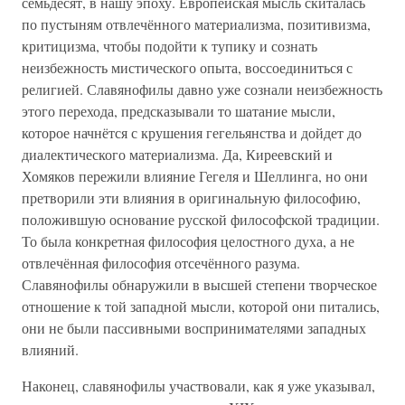
семьдесят, в нашу эпоху. Европейская мысль скиталась
по пустыням отвлечённого материализма, позитивизма,
критицизма, чтобы подойти к тупику и сознать
неизбежность мистического опыта, воссоединиться с
религией. Славянофилы давно уже сознали неизбежность
этого перехода, предсказывали то шатание мысли,
которое начнётся с крушения гегельянства и дойдет до
диалектического материализма. Да, Киреевский и
Хомяков пережили влияние Гегеля и Шеллинга, но они
претворили эти влияния в оригинальную философию,
положившую основание русской философской традиции.
То была конкретная философия целостного духа, а не
отвлечённая философия отсечённого разума.
Славянофилы обнаружили в высшей степени творческое
отношение к той западной мысли, которой они питались,
они не были пассивными воспринимателями западных
влияний.
Наконец, славянофилы участвовали, как я уже указывал,