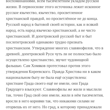
воспоминаниями, всем тысячелетним укладом русской
жизни. В первооснове этого источника лежит исконное
русское язычество, язычество, просветленное
христианской правдой, но просветлённое не до конца.
Русский народ в бытовой своей истории, как и всякий
народ, есть народ языческо-христианский, а не чисто
христианский. И допетровский русский быт и быт
послепетровский одинаково трудно признать
христианским. Утверждение многих славянофилов, что в
древней, допетровской Руси чуть ли не полностью было
осуществлено христианство, звучит чудовищной
фальшью. Сам Хомяков протестовал против этого
утверждения Киреевского. Правда Христова ни в каком
национальном быту не была ещё осуществлена:
христиане Града своего ещё не имели, они Града
Грядущего взыскуют. Славянофилы же жили и мыслили
так, точно Град свой они имели, жили в нём тысячелетия,
вросли в него корнями так, что никакими силами не
оторвешь их от него. Но град, к которому принадлежали