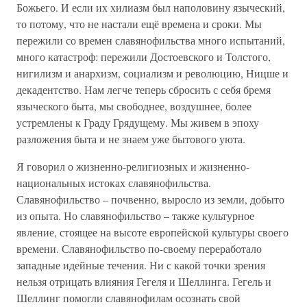
Божьего. И если их хилиазм был наполовину языческий,
то потому, что не настали ещё времена и сроки. Мы
пережили со времен славянофильства много испытаний,
много катастроф: пережили Достоевского и Толстого,
нигилизм и анархизм, социализм и революцию, Ницше и
декадентство. Нам легче теперь сбросить с себя бремя
языческого быта, мы свободнее, воздушнее, более
устремлены к Граду Грядущему. Мы живем в эпоху
разложения быта и не знаем уже бытового уюта.
Я говорил о жизненно-религиозных и жизненно-
национальных истоках славянофильства.
Славянофильство – почвенно, выросло из земли, добыто
из опыта. Но славянофильство – также культурное
явление, стоящее на высоте европейской культуры своего
времени. Славянофильство по-своему переработало
западные идейные течения. Ни с какой точки зрения
нельзя отрицать влияния Гегеля и Шеллинга. Гегель и
Шеллинг помогли славянофилам осознать свой