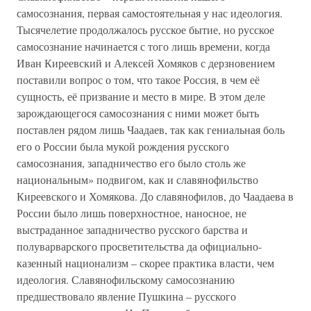
самосознания, первая самостоятельная у нас идеология.
Тысячелетие продолжалось русское бытие, но русское
самосознание начинается с того лишь времени, когда
Иван Киреевский и Алексей Хомяков с дерзновением
поставили вопрос о том, что такое Россия, в чем её
сущность, её призвание и место в мире. В этом деле
зарождающегося самосознания с ними может быть
поставлен рядом лишь Чаадаев, так как гениальная боль
его о России была мукой рождения русского
самосознания, западничество его было столь же
национальным» подвигом, как и славянофильство
Киреевского и Хомякова. До славянофилов, до Чаадаева в
России было лишь поверхностное, наносное, не
выстраданное западничество русского барства и
полуварварского просветительства да официально-
казенный национализм – скорее практика власти, чем
идеология. Славянофильскому самосознанию
предшествовало явление Пушкина – русского