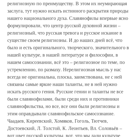
религиозную по преимуществу. В этом их неумирающая
заслуга, тут нужно искать истинного раскрытия природы
нашего национального духа. Славянофилы впервые ясно
формулировали, что центр русской духовной жизни –
религиозный, что русская тревога и русское искание в
существе своем религиозны. И до наших дней всё, что
было и есть оригинального, творческого, значительного в
нашей культуре, в нашей литературе и философии, в
нашем самосознании, всё это – религиозное по теме, по
устремлению, по размаху. Нерелигиозная мысль у нас
всегда не оригинальна, плоска, заимствована, не с ней
связаны самые яркие наши таланты, не в ней нужно
искать русского гения. Русские гении и таланты не все
были славянофилами, были среди них и противники
славянофильства, но все, все они были религиозны и
этим оправдывали славянофильское самосознание.
Чаадаев, Киреевский, Хомяков, Гоголь, Тютчев,
Достоевский, Л. Толстой, К. Леонтьев, Вл. Соловьёв –
вот цвет русской культуры, вот, что мы дали культуре