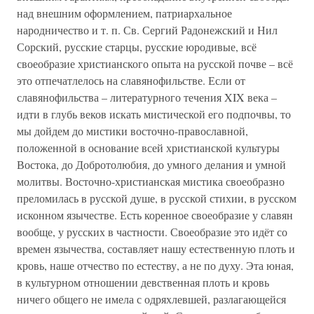
над внешним оформлением, патриархальное
народничество и т. п. Св. Сергий Радонежский и Нил
Сорский, русские старцы, русские юродивые, всё
своеобразие христианского опыта на русской почве – всё
это отпечатлелось на славянофильстве. Если от
славянофильства – литературного течения XIX века –
идти в глубь веков искать мистической его подпочвы, то
мы дойдем до мистики восточно-православной,
положенной в основание всей христианской культуры
Востока, до Добротолюбия, до умного делания и умной
молитвы. Восточно-христианская мистика своеобразно
преломилась в русской душе, в русской стихии, в русском
исконном язычестве. Есть коренное своеобразие у славян
вообще, у русских в частности. Своеобразие это идёт со
времен язычества, составляет нашу естественную плоть и
кровь, наше отчество по естеству, а не по духу. Эта юная,
в культурном отношении девственная плоть и кровь
ничего общего не имела с одряхлевшей, разлагающейся