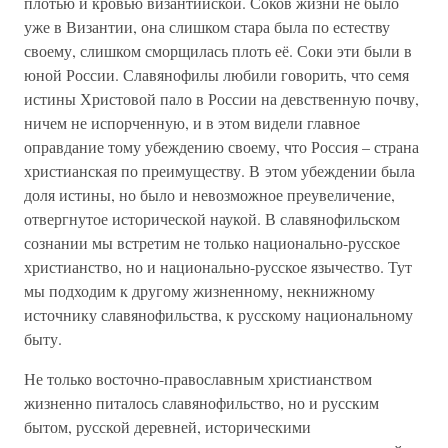
плотью и кровью византийской. Соков жизни не было
уже в Византии, она слишком стара была по естеству
своему, слишком сморщилась плоть её. Соки эти были в
юной России. Славянофилы любили говорить, что семя
истины Христовой пало в России на девственную почву,
ничем не испорченную, и в этом видели главное
оправдание тому убеждению своему, что Россия – страна
христианская по преимуществу. В этом убеждении была
доля истины, но было и невозможное преувеличение,
отвергнутое исторической наукой. В славянофильском
сознании мы встретим не только национально-русское
христианство, но и национально-русское язычество. Тут
мы подходим к другому жизненному, некнижному
источнику славянофильства, к русскому национальному
быту.
Не только восточно-православным христианством
жизненно питалось славянофильство, но и русским
бытом, русской деревней, историческими