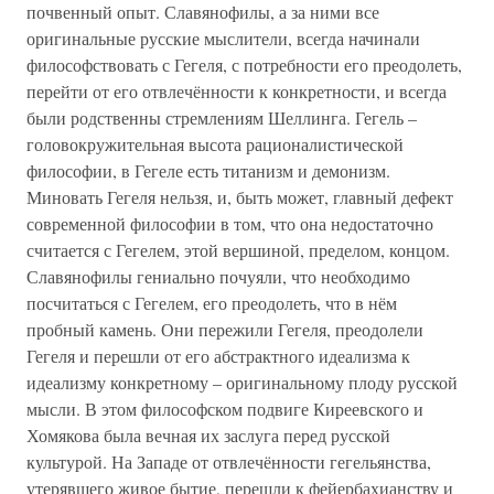
почвенный опыт. Славянофилы, а за ними все
оригинальные русские мыслители, всегда начинали
философствовать с Гегеля, с потребности его преодолеть,
перейти от его отвлечённости к конкретности, и всегда
были родственны стремлениям Шеллинга. Гегель –
головокружительная высота рационалистической
философии, в Гегеле есть титанизм и демонизм.
Миновать Гегеля нельзя, и, быть может, главный дефект
современной философии в том, что она недостаточно
считается с Гегелем, этой вершиной, пределом, концом.
Славянофилы гениально почуяли, что необходимо
посчитаться с Гегелем, его преодолеть, что в нём
пробный камень. Они пережили Гегеля, преодолели
Гегеля и перешли от его абстрактного идеализма к
идеализму конкретному – оригинальному плоду русской
мысли. В этом философском подвиге Киреевского и
Хомякова была вечная их заслуга перед русской
культурой. На Западе от отвлечённости гегельянства,
утерявшего живое бытие, перешли к фейербахианству и