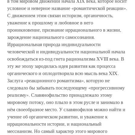
в том мировом движении начала XIX века, которое носит
условное и неверное название «романтической реакции».
С движением этим связан историзм, органичность,
уважение к прошлому и любовное в него
проникновение, признание иррационального в жизни,
зарождение национального самосознания.
Иррациональная природа индивидуальности
человеческой и индивидуальности национальной начала
освобождаться из-под гнета рационализма XVIII века. В
эту же эпоху зародилась идея развития как процесса
органического и оплодотворила всю мысль века XIX.
Заслуга «реакционного романтизма», которую не
следовало бы забывать последующему «прогрессивному
реализму». Славянофильство принадлежало этому
мировому потоку, оно плыло в этом русле и занимало в
нём своеобразное место. У славянофилов можно найти и
учение об органическом развитии, и уважение к
иррациональности истории, и национальный
мессианизм. Но самый характер этого мирового