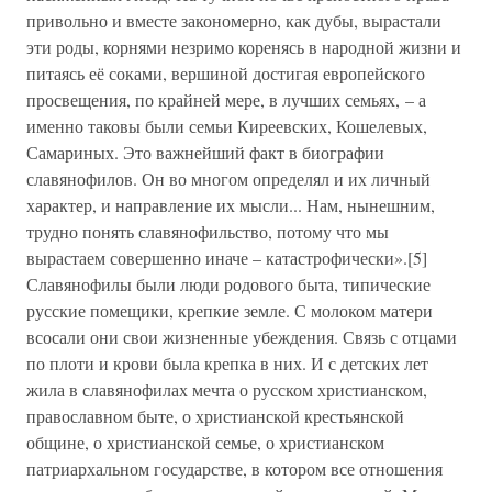
привольно и вместе закономерно, как дубы, вырастали
эти роды, корнями незримо коренясь в народной жизни и
питаясь её соками, вершиной достигая европейского
просвещения, по крайней мере, в лучших семьях, – а
именно таковы были семьи Киреевских, Кошелевых,
Самариных. Это важнейший факт в биографии
славянофилов. Он во многом определял и их личный
характер, и направление их мысли... Нам, нынешним,
трудно понять славянофильство, потому что мы
вырастаем совершенно иначе – катастрофически».[5]
Славянофилы были люди родового быта, типические
русские помещики, крепкие земле. С молоком матери
всосали они свои жизненные убеждения. Связь с отцами
по плоти и крови была крепка в них. И с детских лет
жила в славянофилах мечта о русском христианском,
православном быте, о христианской крестьянской
общине, о христианской семье, о христианском
патриархальном государстве, в котором все отношения