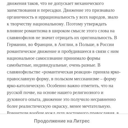
движения таков, что не допускает механического
заимствования и пересадки. Движение это признавало
органичность и иррациональность у всех народов, звало
к творчеству национальному. Поэтому утверждать
влияние романтизма в широком смысле этого слова на
славянофилов не значит отрицать их оригинальность. В
Германии, во Франции, в Англии, в Польше, в России
романтическое движение и пробудившееся в связи с ним
национальное самосознание принимало формы
самобытные, индивидуальные, очень разные. В
славянофильстве «романтическая реакция» приняла ярко-
православную форму, в польском мессианизме – форму
ярко-католическую. Особенно важно отметить, что на
русской почве, на основе нашего религиозного и
духовного опыта, движение это получило несравненно
более реалистическую окраску, менее мечтательную.
Романтизм вообще чужд духу восточного православия, в
нём всегда была насыщенность, не было той страстной
Продолжение на Литрес
жажды, которая порождала романтизм в лоне