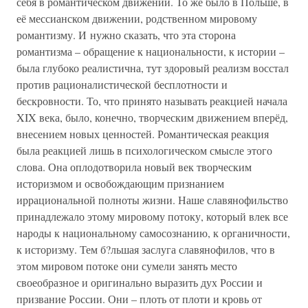
себя в романтическом движении. То же было в Польше, в
её мессианском движении, родственном мировому
романтизму. И нужно сказать, что эта сторона
романтизма – обращение к национальности, к истории –
была глубоко реалистична, тут здоровый реализм восстал
против рационалистической бесплотности и
бескровности. То, что принято называть реакцией начала
XIX века, было, конечно, творческим движением вперёд,
внесением новых ценностей. Романтическая реакция
была реакцией лишь в психологическом смысле этого
слова. Она оплодотворила новый век творческим
историзмом и освобождающим признанием
иррациональной полноты жизни. Наше славянофильство
принадлежало этому мировому потоку, который влек все
народы к национальному самосознанию, к органичности,
к историзму. Тем б?льшая заслуга славянофилов, что в
этом мировом потоке они сумели занять место
своеобразное и оригинально выразить дух России и
призвание России. Они – плоть от плоти и кровь от