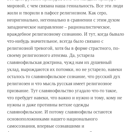
мировой, с чем связана наша гениальность. Все эти люди
жили и творили в пафосе религиозном. Как серо,
неоригинально, негениально в сравнении с этим духом
западническое направление – рационалистическое,
враждебное религиозному сознанию. И тут, когда бывало
что-нибудь значительное, всегда было связано с
религиозной тревогой, хотя бы в форме страстного, по-
своему религиозного атеизма. Да, устарела
славянофильская доктрина, чужд нам их душевный
уклад, вырождаются их потомки, но не устарело, навеки
осталось то славянофильское сознание, что русский дух
религиозен и что мысль русская имеет религиозное
призвание. Тут славянофильство угадало что-то такое,
что пребудет навеки, что важно и нужно и тому, кому не
нужны и даже противны ветхие одежды
славянофильские. И потому славянофилы остаются
основоположниками нашего национального
самосознания, впервые сознавшими и