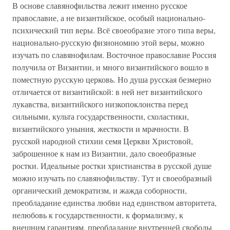
В основе славянофильства лежит именно русское
православие, а не византийское, особый национально-
психический тип веры. Всё своеобразие этого типа веры,
национально-русскую физиономию этой веры, можно
изучать по славянофилам. Восточное православие Россия
получила от Византии, и много византийского вошло в
поместную русскую церковь. Но душа русская безмерно
отличается от византийской: в ней нет византийского
лукавства, византийского низкопоклонства перед
сильными, культа государственности, схоластики,
византийского уныния, жесткости и мрачности. В
русской народной стихии семя Церкви Христовой,
заброшенное к нам из Византии, дало своеобразные
ростки. Идеальные ростки христианства в русской душе
можно изучать по славянофильству. Тут и своеобразный
органический демократизм, и жажда соборности,
преобладание единства любви над единством авторитета,
нелюбовь к государственности, к формализму, к
внешним гарантиям, преобладание внутренней свободы