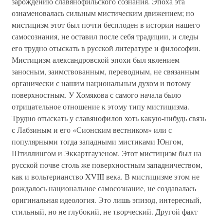
зарождению славянофильского сознания. Эпоха эта
ознаменовалась сильным мистическим движением; но
мистицизм этот был почти бесплоден в истории нашего
самосознания, не оставил после себя традиции, и следы
его трудно отыскать в русской литературе и философии.
Мистицизм александровской эпохи был явлением
заносным, заимствованным, переводным, не связанным
органически с нашим национальным духом и потому
поверхностным. У Хомякова с самого начала было
отрицательное отношение к этому типу мистицизма.
Трудно отыскать у славянофилов хоть какую-нибудь связь
с Лабзиным и его «Сионским вестником» или с
популярными тогда западными мистиками Юнгом,
Штиллингом и Эккартгаузеном. Этот мистицизм был на
русской почве столь же поверхностным западничеством,
как и вольтерианство XVIII века. В мистицизме этом не
рождалось национальное самосознание, не создавалась
оригинальная идеология. Это лишь эпизод, интересный,
стильный, но не глубокий, не творческий. Другой факт