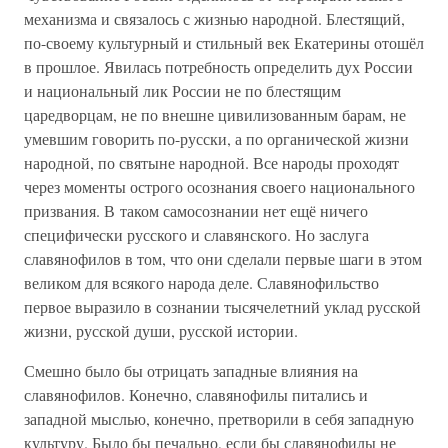
механизма и связалось с жизнью народной. Блестящий,
по-своему культурный и стильный век Екатерины отошёл
в прошлое. Явилась потребность определить дух России
и национальный лик России не по блестящим
царедворцам, не по внешне цивилизованным барам, не
умевшим говорить по-русски, а по органической жизни
народной, по святыне народной. Все народы проходят
через моменты острого осознания своего национального
призвания. В таком самосознании нет ещё ничего
специфически русского и славянского. Но заслуга
славянофилов в том, что они сделали первые шаги в этом
великом для всякого народа деле. Славянофильство
первое выразило в сознании тысячелетний уклад русской
жизни, русской души, русской истории.
Смешно было бы отрицать западные влияния на
славянофилов. Конечно, славянофилы питались и
западной мыслью, конечно, претворили в себя западную
культуру. Было бы печально, если бы славянофилы не