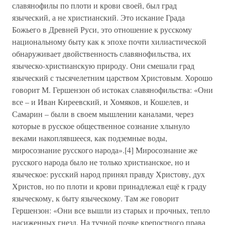
славянофилы по плоти и крови своей, был град
языческий, а не христианский. Это искание Града
Божьего в Древней Руси, это отношение к русскому
национальному быту как к эпохе почти хилиастической
обнаруживает двойственность славянофильства, их
языческо-христианскую природу. Они смешали град
языческий с тысячелетним царством Христовым. Хорошо
говорит М. Гершензон об истоках славянофильства: «Они
все – и Иван Киреевский, и Хомяков, и Кошелев, и
Самарин – были в своем мышлении каналами, через
которые в русское общественное сознание хлынуло
веками накоплявшееся, как подземные воды,
миросознание русского народа».[4] Миросознание же
русского народа было не только христианское, но и
языческое: русский народ принял правду Христову, дух
Христов, но по плоти и крови принадлежал ещё к граду
языческому, к быту языческому. Там же говорит
Гершензон: «Они все вышли из старых и прочных, тепло
насиженных гнезд. На тучной почве крепостного права