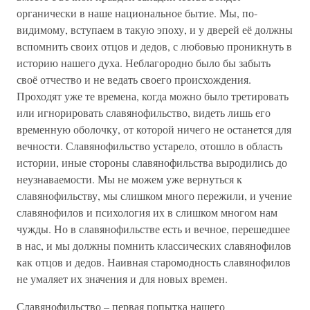
органически в наше национальное бытие. Мы, по-
видимому, вступаем в такую эпоху, и у дверей её должны
вспомнить своих отцов и дедов, с любовью проникнуть в
историю нашего духа. Неблагородно было бы забыть
своё отчество и не ведать своего происхождения.
Проходят уже те времена, когда можно было третировать
или игнорировать славянофильство, видеть лишь его
временную оболочку, от которой ничего не останется для
вечности. Славянофильство устарело, отошло в область
истории, иные стороны славянофильства выродились до
неузнаваемости. Мы не можем уже вернуться к
славянофильству, мы слишком много пережили, и учение
славянофилов и психология их в слишком многом нам
чужды. Но в славянофильстве есть и вечное, перешедшее
в нас, и мы должны помнить классических славянофилов
как отцов и дедов. Наивная старомодность славянофилов
не умаляет их значения и для новых времен.
Славянофильство – первая попытка нашего