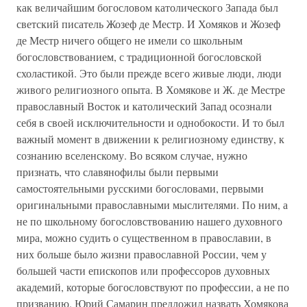
как величайшим богословом католического Запада был
светский писатель Жозеф де Местр. И Хомяков и Жозеф
де Местр ничего общего не имели со школьным
богословствованием, с традиционной богословской
схоластикой. Это были прежде всего живые люди, люди
живого религиозного опыта. В Хомякове и Ж. де Местре
православный Восток и католический Запад осознали
себя в своей исключительности и однобокости. И то был
важный момент в движении к религиозному единству, к
сознанию вселенскому. Во всяком случае, нужно
признать, что славянофилы были первыми
самостоятельными русскими богословами, первыми
оригинальными православными мыслителями. По ним, а
не по школьному богословствованию нашего духовного
мира, можно судить о существенном в православии, в
них больше было жизни православной России, чем у
большей части епископов или профессоров духовных
академий, которые богословствуют по профессии, а не по
призванию. Юрий Самарин предложил назвать Хомякова