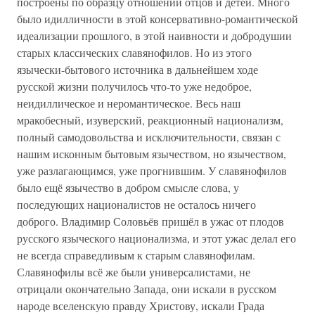
построены по образцу отношений отцов и детей. Много
было идилличности в этой консервативно-романтической
идеализации прошлого, в этой наивности и добродушии
старых классических славянофилов. Но из этого
язычески-бытового источника в дальнейшем ходе
русской жизни получилось что-то уже недоброе,
неидиллическое и неромантическое. Весь наш
мракобесный, изуверский, реакционный национализм,
полный самодовольства и исключительности, связан с
нашим исконным бытовым язычеством, но язычеством,
уже разлагающимся, уже прогнившим. У славянофилов
было ещё язычество в добром смысле слова, у
последующих националистов не осталось ничего
доброго. Владимир Соловьёв пришёл в ужас от плодов
русского языческого национализма, и этот ужас делал его
не всегда справедливым к старым славянофилам.
Славянофилы всё же были универсалистами, не
отрицали окончательно Запада, они искали в русском
народе вселенскую правду Христову, искали Града