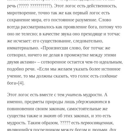
речь (????? ??????????). Этот логос есть действенность,
миротворение, точно так же как первый логос есть
сохранение мира, его постоянное разумение. Слово
всегда рассматривалось как проявление бога, потому что
оно не телесно; в качестве звука оно преходяще и тотчас
же исчезает: его существование, следовательно,
имматериально. «Произнесши слово, бог тотчас же
сотворил, ничего не делая в промежутке между этими
двумя актами» – сотворенное остается чем-то идеальным,
подобно речи. «Если мы желаем указать более истинное
учение, то мы должны сказать, что голос есть
создание
бога»[4].
Этот логос есть вместе с тем
учитель
мудрости. А
именно, предметы природы лишь
удерживаются
в
повиновении своим законам, самостоятельные же
существа также и
знают
об этих законах, и это есть
мудрость. Таким образом, ????? есть
первосвященник
,
являющийся посредником между богом и людьми,
дух