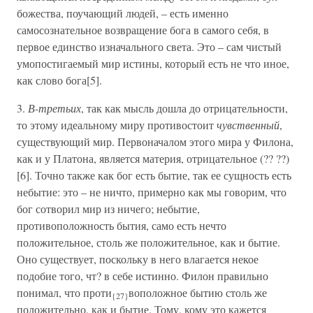
божества, поучающий людей, – есть именно
самосознательное возвращение бога в самого себя, в
первое единство изначального света. Это – сам чистый
умопостигаемый мир истины, который есть не что иное,
как слово бога[5].
3.
В-третьих
, так как мысль дошла до отрицательности,
то этому идеальному миру противостоит
чувственный
,
существующий мир. Первоначалом этого мира у Филона,
как и у Платона, является материя, отрицательное (?? ??)
[6]. Точно также как бог есть бытие, так ее сущность есть
небытие: это – не ничто, примерно как мы говорим, что
бог сотворил мир из ничего; небытие,
противоположность бытия, само есть нечто
положительное, столь же положительное, как и бытие.
Оно существует, поскольку в него влагается некое
подобие того, чт? в себе истинно. Филон правильно
понимал, что проти
воположное бытию столь же
{27}
положительно, как и бытие. Тому, кому это кажется