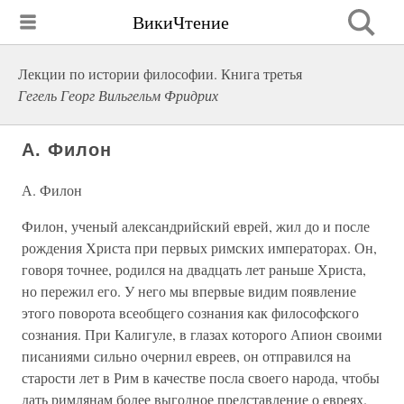
ВикиЧтение
Лекции по истории философии. Книга третья
Гегель Георг Вильгельм Фридрих
А. Филон
А. Филон
Филон, ученый александрийский еврей, жил до и после
рождения Христа при первых римских императорах. Он,
говоря точнее, родился на двадцать лет раньше Христа,
но пережил его. У него мы впервые видим появление
этого поворота всеобщего сознания как философского
сознания. При Калигуле, в глазах которого Апион своими
писаниями сильно очернил евреев, он отправился на
старости лет в Рим в качестве посла своего народа, чтобы
дать римлянам более выгодное представление о евреях.