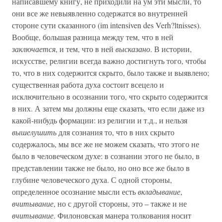
написавшему книгу, не приходили на ум эти мысли, то
они все же невыявленно содержатся во внутренней
стороне сути сказанного (im intensiven des Verh?ltnisses).
Вообще, большая разница между тем, что в ней
заключается
, и тем, что в ней
высказано
. В истории,
искусстве, религии всегда важно достигнуть того, чтобы
то, что в них содержится скрыто, было также и выявлено;
существенная работа духа состоит всецело и
исключительно в осознании того, что скрыто содержится
в них. А затем мы должны еще сказать, что если даже из
какой-нибудь формации: из религии и т.д., и нельзя
вышелушить
для сознания то, что в них скрыто
содержалось, мы все же не можем сказать, что этого не
было в человеческом духе: в сознании этого не было, в
представлении также не было, но оно все же было в
глубине человеческого духа. С одной стороны,
определенное осознание мысли есть
вкладывание
,
вчитывание
, но с другой стороны, это – также и не
вчитывание
. Филоновская манера толкования носит