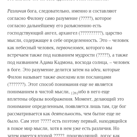
Различия
бога, следовательно, именно и составляют
согласно Филону само разумение (?????), которое
согласно дальнейшему его разъяснению есть
господствующий ангел, архангел (??????????), царство
мысли, содержащее в себе определенность. Это – человек
как небесный человек,
первочеловек
, которого мы
встречаем также под названием мудрости (?????), а также
под названием Адама Кадмона, восхода солнца, – человек
в боге. Это разумение делится затем на
идеи
, которые
Филон называет также
ангелами
или посланцами
(???????). Этот способ понимания еще не является
пониманием в чистой мысли,
ибо в него еще
{26}
вплетены образы воображения. Момент, делающий это
понимание определенным, появляется лишь там, где бог
рассматривается как
деятельность
, чем бытие еще не
было. Сам этот ????? есть поэтому первый, находящийся
в покое мир мысли, хотя в нем уже есть различия. Но
затем имеется второй ?????, производящий, логос как