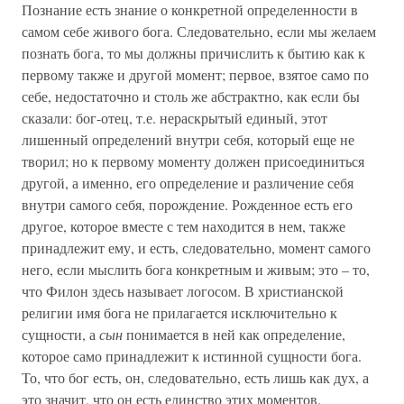
Познание есть знание о конкретной определенности в
самом себе живого бога. Следовательно, если мы желаем
познать бога, то мы должны причислить к бытию как к
первому также и другой момент; первое, взятое само по
себе, недостаточно и столь же абстрактно, как если бы
сказали: бог-отец, т.е. нераскрытый единый, этот
лишенный определений внутри себя, который еще не
творил; но к первому моменту должен присоединиться
другой, а именно, его определение и различение себя
внутри самого себя, порождение. Рожденное есть его
другое, которое вместе с тем находится в нем, также
принадлежит ему, и есть, следовательно, момент самого
него, если мыслить бога конкретным и живым; это – то,
что Филон здесь называет логосом. В христианской
религии имя бога не прилагается исключительно к
сущности, а
сын
понимается в ней как определение,
которое само принадлежит к истинной сущности бога.
То, что бог есть, он, следовательно, есть лишь как дух, а
это значит, что он есть единство этих моментов.