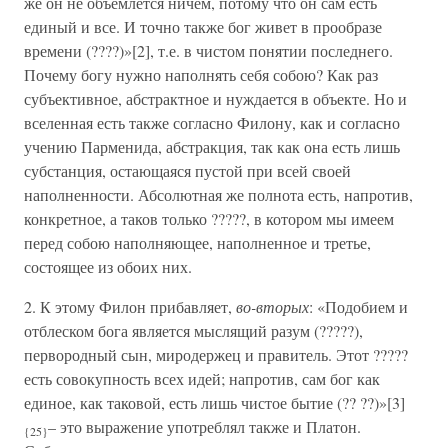
же он не объемлется ничем, потому что он сам есть
единый и все. И точно также бог живет в прообразе
времени (????)»[2], т.е. в чистом понятии последнего.
Почему богу нужно наполнять себя собою? Как раз
субъективное, абстрактное и нуждается в объекте. Но и
вселенная есть также согласно Филону, как и согласно
учению Парменида, абстракция, так как она есть лишь
субстанция, остающаяся пустой при всей своей
наполненности. Абсолютная же полнота есть, напротив,
конкретное, а таков только ?????, в котором мы имеем
перед собою наполняющее, наполненное и третье,
состоящее из обоих них.
2. К этому Филон прибавляет,
во-вторых
: «Подобием и
отблеском бога является мыслящий разум (?????),
первородный сын, миродержец и правитель. Этот ?????
есть совокупность всех идей; напротив, сам бог как
единое, как таковой, есть лишь чистое бытие (?? ??)»[3]
– это выражение употреблял также и Платон.
{25}