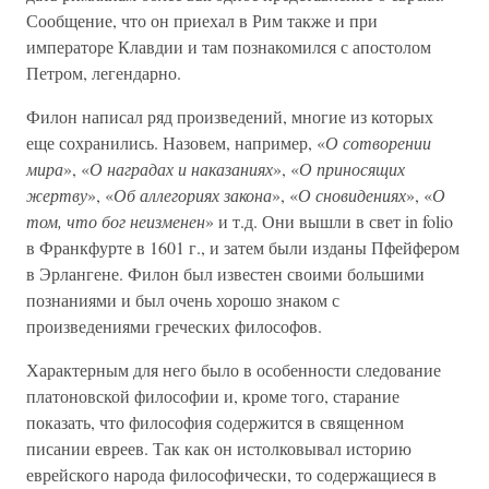
Сообщение, что он приехал в Рим также и при
императоре Клавдии и там познакомился с апостолом
Петром, легендарно.
Филон написал ряд произведений, многие из которых
еще сохранились. Назовем, например, «
О сотворении
мира
», «
О наградах и наказаниях
», «
О приносящих
жертву
», «
Об аллегориях закона
», «
О сновидениях
», «
О
том, что бог неизменен
» и т.д. Они вышли в свет in folio
в Франкфурте в 1601 г., и затем были изданы Пфейфером
в Эрлангене. Филон был известен своими большими
познаниями и был очень хорошо знаком с
произведениями греческих философов.
Характерным для него было в особенности следование
платоновской философии и, кроме того, старание
показать, что философия содержится в священном
писании евреев. Так как он истолковывал историю
еврейского народа философически, то содержащиеся в