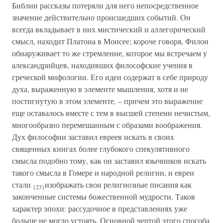
Библии рассказы потеряли для него непосредственное
значение действительно происшедших событий. Он
всегда вкладывает в них мистический и аллегорический
смысл, находит Платона в Моисее; короче говоря, Филон
обнаруживает то же стремление, которое мы встречаем у
александрийцев, находивших философские учения в
греческой мифологии. Его идеи содержат в себе природу
духа, выраженную в элементе мышления, хотя и не
постигнутую в этом элементе, – причем это выражение
еще оставалось вместе с тем в высшей степени нечистым,
многообразно перемешанным с образами воображения.
Дух философии заставил евреев искать в своих
священных книгах более глубокого спекулятивного
смысла подобно тому, как он заставил язычников искать
такого смысла в Гомере и народной религии, и евреи
стали
изображать свои религиозные писания как
{23}
законченные системы божественной мудрости. Таков
характер эпохи: рассудочное в представлениях уже
больше не могло устоять. Основной чертой этого способа