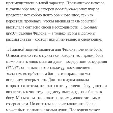
преимущественно такой характер. Прозаическое исчезло
и, таким образом, у авторов
последующих
эпох чудеса
представляют собою нечто обыкновенное, так как
перестали требовать, чтобы внешняя связь событий
выступала согласно своей необходимости.
Основные
представления
Филона, – а только их мы и должны
рассматривать – состоят приблизительно в следующем.
1. Главной задачей является для Филона познание бога.
Относительно этого пункта он говорит,
во-первых
: бога
можно знать лишь глазами души, посредством созерцания
(??????); он называет это также
восхищением,
{24}
экстазом, воздействием бога; эти выражения мы
встречаем теперь часто. Для этого душа должна
оторваться от тела, отказаться от чувственной сущности и
вознестись к чистому предмету мысли, где она ближе к
богу. Мы можем это назвать некиим умопостигаемым
созерцанием. Но он затем говорит также, что бог не
может быть познан и глазами души. Последняя может