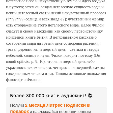
нетелесное небо и нечувственную землю и идею воздуха
и пустого; затем он создал нетелесную сущность воды и
некий нетелесный свет и некий нечувственный прообраз
(?????????) солнца и всех звезд»[7]; чувственный же мир
есть отображение этого нетелесного мира. Далее Филон
следует в своем изложении как своему первоисточнику
моисеевой книге Бытия. В ветхозаветном рассказе о
сотворении мира на третий день сотворены растения,
травы, деревья, на четвертый день – светила в тверди
небесной, солнце и луна. Филон говорит поэтому (De
mundi opificio, р. 9, 10), что на четвертый день небо
украсилось неким числом, четырьмя, четверицей, самым
совершенным числом и т.д. Таковы основные положения
философии Филона.
Более 800 000 книг и аудиокниг! 📚
2 месяца Литрес Подписки в
Получи
подарок
и наслаждайся неограниченным