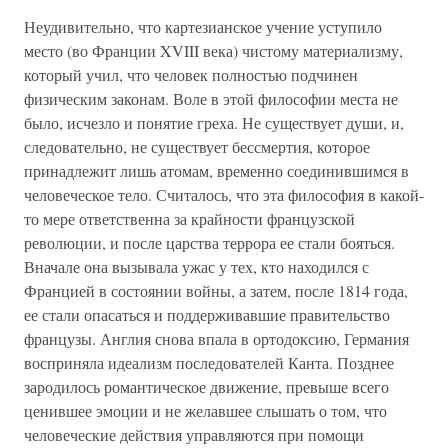
Неудивительно, что картезианское учение уступило
место (во Франции XVIII века) чистому материализму,
который учил, что человек полностью подчинен
физическим законам. Воле в этой философии места не
было, исчезло и понятие греха. Не существует души, и,
следовательно, не существует бессмертия, которое
принадлежит лишь атомам, временно соединившимся в
человеческое тело. Считалось, что эта философия в какой-
то мере ответственна за крайности французской
революции, и после царства террора ее стали бояться.
Вначале она вызывала ужас у тех, кто находился с
Францией в состоянии войны, а затем, после 1814 года,
ее стали опасаться и поддерживавшие правительство
французы. Англия снова впала в ортодоксию, Германия
восприняла идеализм последователей Канта. Позднее
зародилось романтическое движение, превыше всего
ценившее эмоции и не желавшее слышать о том, что
человеческие действия управляются при помощи