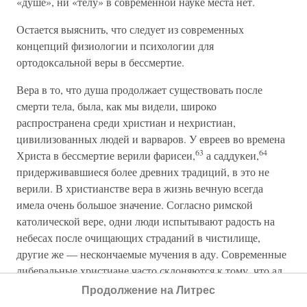
«душе», ни «телу» в современной науке места нет.
Остается выяснить, что следует из современных
концепций физиологии и психологии для
ортодоксальной веры в бессмертие.
Вера в то, что душа продолжает существовать после
смерти тела, была, как мы видели, широко
распространена среди христиан и нехристиан,
цивилизованных людей и варваров. У евреев во времена
63
64
Христа в бессмертие верили фарисеи,
а саддукеи,
придерживавшиеся более древних традиций, в это не
верили. В христианстве вера в жизнь вечную всегда
имела очень большое значение. Согласно римской
католической вере, одни люди испытывают радость на
небесах после очищающих страданий в чистилище,
другие же — нескончаемые мучения в аду. Современные
либеральные христиане часто склоняются к тому, что ад
не вечен; после состоявшегося в 1864 году Тайного
Продолжение на Литрес
совета, решившего, что данную точку зрения нельзя