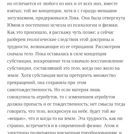
но отличается от любого из них и от всех них, вместе
взятых; той же концепции, хотя и с гораздо меньшим
энтузиазмом, придерживался Локк. Она была отвергнута
Юмом и постепенно исчезла из психологии и физики.
Как это произошло, я расскажу чуть позже; а сейчас
разберем теологические следствия этой доктрины и
трудности, возникающие из ее отрицания. Рассмотрим
сначала тело. Пока оставалась в силе концепция
субстанции, воскрешение тела означало восстановление
субстанции, составлявшей это тело, когда оно жило на
земле. Хотя субстанция могла претерпеть множество
превращений, она сохраняла при этом
самотождественность. Но если материя лишь
совокупность атрибутов, то с изменением атрибутов
должна пропасть и ее тождественность; нет смысла тогда
говорить, что тело, воскреснув на небе, будет той же
«вещью», что и когда-то на земле. Эта трудность, как ни
странно, встречается и в современной физике. Атом и
электроны подвержены внезапным преобразованиям, и