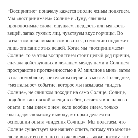
«Восприятие» поначалу кажется вполне ясным понятием.
Мы «воспринимаем» Солнце и Луну, слышим
произносимые слова, ощущаем твердость или мягкость
вещей, запах тухлых яиц, чувствуем вкус горчицы. Во
всем этом невозможно сомневаться; сомнению подлежит
лишь описание этих вещей. Когда мы «воспринимаем»
Солнце, то за этим восприятием стоит целый ряд причин,
сначала действующих в лежащем между нами и Солнцем
пространстве протяженностью в 93 миллиона миль, затем
в глазном яблоке, зрительном нерве и в мозге. Последнее,
«ментальное» событие, которое мы называем «видеть
Солнце», не слишком походит на само Солнце. Солнце,
подобно кантовской «вещи в себе», остается вне нашего
опыта, и мы знаем о нем, если вообще знаем, только
благодаря сложному выводу, который делаем на
основании опыта «видения Солнца». Мы полагаем, что
Солнце существует вне нашего опыта, потому что многие
люди видят его в одно и то же время, а также потому, что