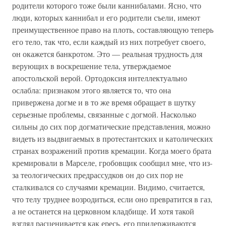
родители которого тоже были каннибалами. Ясно, что
люди, которых каннибал и его родители съели, имеют
преимущественное право на плоть, составляющую теперь
его тело, так что, если каждый из них потребует своего,
он окажется банкротом. Это — реальная трудность для
верующих в воскрешение тела, утверждаемое
апостольской верой. Ортодоксия интеллектуально
ослабла: признаком этого является то, что она
привержена догме и в то же время обращает в шутку
серьезные проблемы, связанные с догмой. Насколько
сильны до сих пор догматические представления, можно
видеть из выдвигаемых в протестантских и католических
странах возражений против кремации. Когда моего брата
кремировали в Марселе, гробовщик сообщил мне, что из-
за теологических предрассудков он до сих пор не
сталкивался со случаями кремации. Видимо, считается,
что телу труднее возродиться, если оно превратится в газ,
а не останется на церковном кладбище. И хотя такой
взгляд расценивается как ересь, его придерживаются