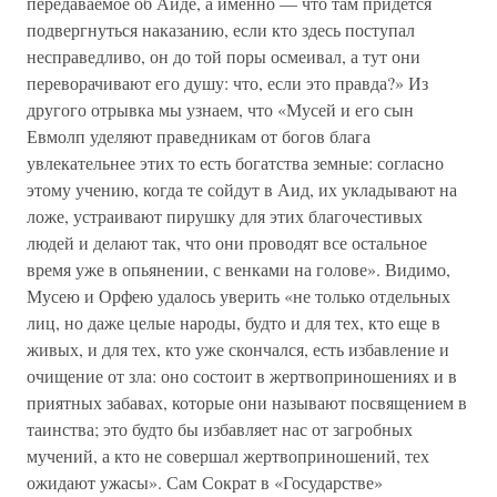
передаваемое об Аиде, а именно — что там придется
подвергнуться наказанию, если кто здесь поступал
несправедливо, он до той поры осмеивал, а тут они
переворачивают его душу: что, если это правда?» Из
другого отрывка мы узнаем, что «Мусей и его сын
Евмолп уделяют праведникам от богов блага
увлекательнее этих то есть богатства земные: согласно
этому учению, когда те сойдут в Аид, их укладывают на
ложе, устраивают пирушку для этих благочестивых
людей и делают так, что они проводят все остальное
время уже в опьянении, с венками на голове». Видимо,
Мусею и Орфею удалось уверить «не только отдельных
лиц, но даже целые народы, будто и для тех, кто еще в
живых, и для тех, кто уже скончался, есть избавление и
очищение от зла: оно состоит в жертвоприношениях и в
приятных забавах, которые они называют посвящением в
таинства; это будто бы избавляет нас от загробных
мучений, а кто не совершал жертвоприношений, тех
ожидают ужасы». Сам Сократ в «Государстве»