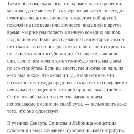
Таким образом, оказалось, что, кроме как в откровении,
мы никогда не можем быть уверены, является ли сегодня
некоторая вещь или личность тождественной другой,
похожей на нее вещи или личности, виденной в другое
время; мы рискуем попасть в вечную комедию ошибок.
Под влиянием Локка был сделан шаг, на который сам он
не отважился: его последователи стали начисто отрицать
полезность понятия субстанции. О Сократе, говорили
они, если о нем можно хоть что-нибудь знать, мы знаем
по его атрибутам. Если вы знаете, где и когда он жил, на
кого был похож, что делал и т. д., вы знаете все, что
возможно; нет нужды предполагать какую-то совершенно
невидимую сердцевину, которой принадлежат атрибуты.
О том, что абсолютно и непознаваемо причем
непознаваемо именно по своей сути, — нельзя знать даже
того, что оно существует.
В учениях Декарта, Спинозы и Лейбница концепция
субстанции была сохранена: субстанция имеет атрибуты,