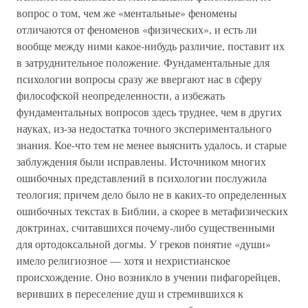
вопрос о том, чем же «ментальные» феномены
отличаются от феноменов «физических», и есть ли
вообще между ними какое-нибудь различие, поставит их
в затруднительное положение. Фундаментальные для
психологии вопросы сразу же ввергают нас в сферу
философской неопределенности, а избежать
фундаментальных вопросов здесь труднее, чем в других
науках, из-за недостатка точного экспериментального
знания. Кое-что тем не менее выяснить удалось, и старые
заблуждения были исправлены. Источником многих
ошибочных представлений в психологии послужила
теология; причем дело было не в каких-то определенных
ошибочных текстах в Библии, а скорее в метафизических
доктринах, считавшихся почему-либо существенными
для ортодоксальной догмы. У греков понятие «души»
имело религиозное — хотя и нехристианское
происхождение. Оно возникло в учении пифагорейцев,
веривших в переселение душ и стремившихся к