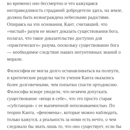
во времени) оно бессмертно и что кажущаяся
несправедливость страданий добродетели здесь, на земле,
должна быть вознаграждена небесными радостями.
Опираясь на эти основания, Кант, считавший, что
«чистый» разум не может доказать существования бога,
полагал, что такое доказательство доступно для
«практического» разума, поскольку существование бога
— необходимое следствие наших интуитивных знаний о
морали.
Философия не могла долго останавливаться на полпути,
и критические разделы части учения Канта оказались
более долговечными, чем попытки спасти ортодоксию.
Философы вскоре увидели, что незачем допускать
существование «вещи в себе», что это просто старая
«субстанция» с ее выпяченной непознаваемостью. По
теории Канта, «феномены», которые можно наблюдать,
только кажутся, а реальность за ними есть нечто, о чем
следовало бы знать лишь то, что оно существует, если бы