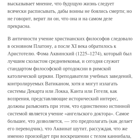
высказывает мнение, что будущую жизнь следует
всячески расписывать, дабы воины не боялись смерти; но
не говорит, верит ли он, что она и на самом деле
прекрасна.
В античности учение христианских философов следовало
в основном Платону, а после XI века обратилось к
Аристотелю. Фома Аквинский (1225–1274), который был
лучшим схоластом средневековья, и сегодня служит
стандартом философской ортодоксии в римской
католической церкви. Преподаватели учебных заведений,
контролируемых Ватиканом, хотя и могут излагать
системы Декарта или Локка, Канта или Гегеля, как
воззрения, представляющие исторический интерес,
должны разъяснять при этом, что единственно истинной
системой является учение «ангельского доктора». Самое
большее, что дозволяется, — это предполагать (как делает
его переводчик), что Аквинат шутит, рассуждая, что же
именно произойдет при воскрешении с телом каннибала,