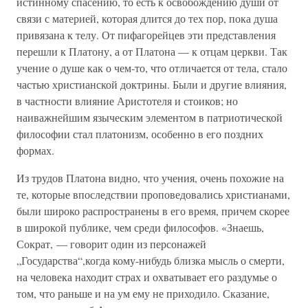
истинному спасению, то есть к освобождению души от
связи с материей, которая длится до тех пор, пока душа
привязана к телу. От пифагорейцев эти представления
перешли к Платону, а от Платона — к отцам церкви. Так
учение о душе как о чем-то, что отличается от тела, стало
частью христианской доктрины. Были и другие влияния,
в частности влияние Аристотеля и стоиков; но
наиважнейшим языческим элементом в патриотической
философии стал платонизм, особенно в его поздних
формах.
Из трудов Платона видно, что учения, очень похожие на
те, которые впоследствии проповедовались христианами,
были широко распространены в его время, причем скорее
в широкой публике, чем среди философов. «Знаешь,
Сократ, — говорит один из персонажей
„Государства“,когда кому-нибудь близка мысль о смерти,
на человека находит страх и охватывает его раздумье о
том, что раньше и на ум ему не приходило. Сказание,