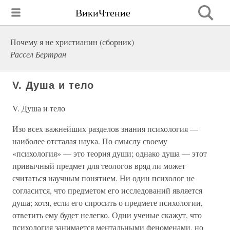
ВикиЧтение
Почему я не христианин (сборник)
Рассел Бертран
V. Душа и тело
V. Душа и тело
Изо всех важнейших разделов знания психология —
наиболее отсталая наука. По смыслу своему
«психология» — это теория души; однако душа — этот
привычный предмет для теологов вряд ли может
считаться научным понятием. Ни один психолог не
согласится, что предметом его исследований является
душа; хотя, если его спросить о предмете психологии,
ответить ему будет нелегко. Одни ученые скажут, что
психология занимается ментальными феноменами, но