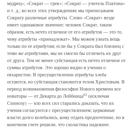
мудрец»; «Сократ — грек»; «Сократ — учитель Платона»
и т. д.; во всех этих утверждениях мы приписываем
Сократу различные атрибуты. Слово «Сократ» везде
имеет одинаковое значение; человек Сократ, таким
образом, есть нечто отличное от его атрибутов — это то,
чему атрибуты «принадлежат». Мы можем узнать вещь
только по ее атрибутам; если бы у Сократа был близнец с
теми же атрибутами, мы не смогли бы отличить их друг
от друга. Тем не менее субстанция есть нечто отличное от
суммы атрибутов. Это хорошо видно в учении о
евхаристии. В пресуществлении атрибуты хлеба
остаются, но субстанция становится телом Христовым. В
период возникновения философии Нового времени все
62
новаторы — от Декарта до Лейбница
(исключая
Спинозу) — изо всех сил старались доказать, что их
учения согласуются с пресуществлением; церковные
власти долго колебались, кому отдать предпочтение, но в
конечном счете решили, что схоластика надежнее.