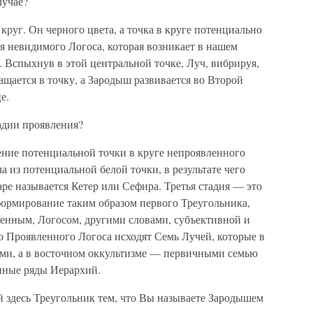
лучае?
уг. Он черного цвета, а точка в круге потенциально
я невидимого Логоса, которая возникает в нашем
. Вспыхнув в этой центральной точке, Луч, вибрируя,
ащается в точку, а Зародыш развивается во Второй
е.
дии проявления?
ние потенциальной точки в круге непроявленного
а из потенциальной белой точки, в результате чего
гаре называется Кетер или Сефира. Третья стадия — это
формирование таким образом первого Треугольника,
ленным, Логосом, другими словами, субъективной и
о Проявленного Логоса исходят Семь Лучей, которые в
ми, а в восточном оккультизме — первичными семью
енные ряды Иерархий.
десь Треугольник тем, что Вы называете Зародышем