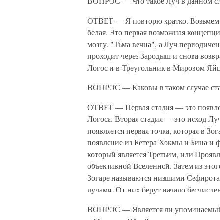
ВОПРОС — Что такое Луч в данном с
ОТВЕТ — Я повторю кратко. Возьмем кр
белая. Это первая возможная концепци
мозгу. "Тьма вечна", а Луч периодичен
проходит через Зародыш и снова возвр
Логос и в Треугольник в Мировом Яйц
ВОПРОС — Каковы в таком случае ста
ОТВЕТ — Первая стадия — это появле
Логоса. Вторая стадия — это исход Луч
появляется первая точка, которая в Зо
появление из Кетера Хокмы и Бина и 
который является Третьим, или Прояв
объективной Вселенной. Затем из этог
Зогаре называются низшими Сефирота
лучами. От них берут начало бесчисл
ВОПРОС — Является ли упоминаемый з