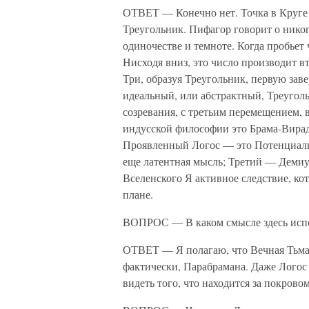
ОТВЕТ — Конечно нет. Точка в Круге
Треугольник. Пифагор говорит о нико
одиночестве и темноте. Когда пробьет 
Нисходя вниз, это число производит в
Три, образуя Треугольник, первую за
идеальный, или абстрактный, Треуголь
созревания, с третьим перемещением, 
индусской философии это Брама-Вирад
Проявленный Логос — это Потенциаль
еще латентная мысль; Третий — Демиу
Вселенского Я активное следствие, ко
плане.
ВОПРОС — В каком смысле здесь испо
ОТВЕТ — Я полагаю, что Вечная Тьма 
фактически, Парабрамана. Даже Логос
видеть того, что находится за покрово