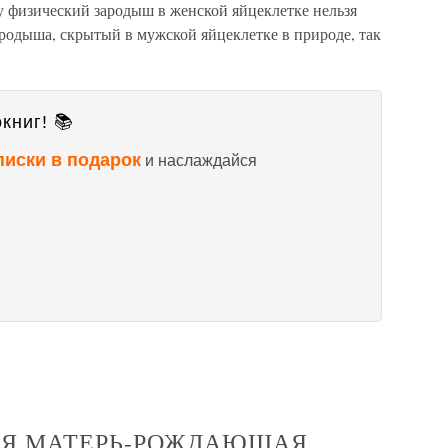
 физический зародыш в женской яйцеклетке нельзя
ародыша, скрытый в мужской яйцеклетке в природе, так
книг! 📚
писки в подарок
и наслаждайся
НАЯ МАТЕРЬ-РОЖДАЮЩАЯ