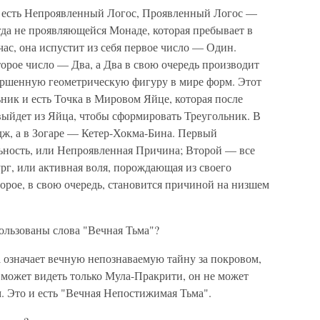
 есть Непроявленный Логос, Проявленный Логос —
гда не проявляющейся Монаде, которая пребывает в
час, она испустит из себя первое число — Один.
торое число — Два, а Два в свою очередь производит
вершенную геометрическую фигуру в мире форм. Этот
ник и есть Точка в Мировом Яйце, которая после
выйдет из Яйца, чтобы сформировать Треугольник. В
ж, а в Зогаре — Кетер-Хокма-Бина. Первый
ность, или Непроявленная Причина; Второй — все
рг, или активная воля, порождающая из своего
торое, в свою очередь, становится причиной на низшем
льзованы слова "Вечная Тьма"?
означает вечную непознаваемую тайну за покровом,
 может видеть только Мула-Пракрити, он не может
м. Это и есть "Вечная Непостижимая Тьма".