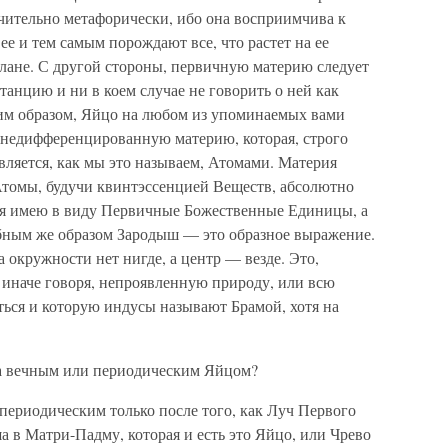
ительно метафорически, ибо она восприимчива к
ее и тем самым порождают все, что растет на ее
плане. С другой стороны, первичную материю следует
танцию и ни в коем случае не говорить о ней как
им образом, Яйцо на любом из упоминаемых вами
 недифференцированную материю, которая, строго
 является, как мы это называем, Атомами. Материя
 Атомы, будучи квинтэссенцией Веществ, абсолютно
 я имею в виду Первичные Божественные Единицы, а
бным же образом Зародыш — это образное выражение.
а окружности нет нигде, а центр — везде. Это,
, иначе говоря, непроявленную природу, или всю
аться и которую индусы называют Брамой, хотя на
 вечным или периодическим Яйцом?
ериодическим только после того, как Луч Первого
а в Матри-Падму, которая и есть это Яйцо, или Чрево