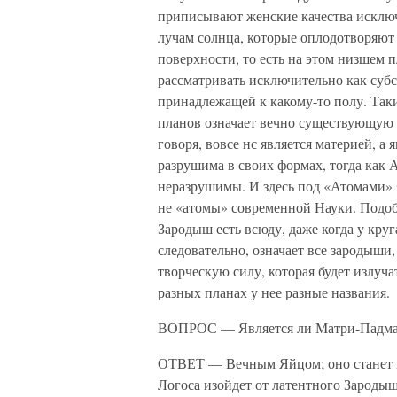
приписывают женские качества исключ
лучам солнца, которые оплодотворяют 
поверхности, то есть на этом низшем 
рассматривать исключительно как субс
принадлежащей к какому-то полу. Так
планов означает вечно существующую
говоря, вовсе нс является материей, а
разрушима в своих формах, тогда как
неразрушимы. И здесь под «Атомами»
не «атомы» современной Науки. Подо
Зародыш есть всюду, даже когда у круг
следовательно, означает все зародыши
творческую силу, которая будет излуч
разных планах у нее разные названия.
ВОПРОС — Является ли Матри-Падма
ОТВЕТ — Вечным Яйцом; оно станет п
Логоса изойдет от латентного Зародыш