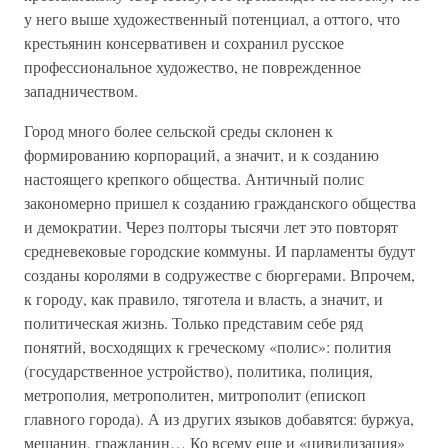
у него выше художественный потенциал, а оттого, что
крестьянин консервативен и сохранил русское
профессиональное художество, не поврежденное
западничеством.
Город много более сельской среды склонен к
формированию корпораций, а значит, и к созданию
настоящего крепкого общества. Античный полис
закономерно пришел к созданию гражданского общества
и демократии. Через полторы тысячи лет это повторят
средневековые городские коммуны. И парламенты будут
созданы королями в содружестве с бюргерами. Впрочем,
к городу, как правило, тяготела и власть, а значит, и
политическая жизнь. Только представим себе ряд
понятий, восходящих к греческому «полис»: полития
(государственное устройство), политика, полиция,
метрополия, метрополитен, митрополит (епископ
главного города). А из других языков добавятся: буржуа,
мещанин, гражданин… Ко всему еще и «цивилизация»