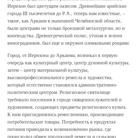
Иерихон был цветущим оазисом. Древнейшие арийские
города III тысячелетия до Р.Х., теперь нам известные, –
такие, как Аркаим в нынешней Челябинской области,
были центрами не только бронзовой металлургии, но и
коневодства. Древнегреческий полис, утопая в зелени
виноградников, был еще и окружен оливковыми рощами.
Город, от Иерихона до Аркаима, возникал в первую
очередь как культурный центр, центр духовной культуры,
затем – центр материальной культуры,
высокопрофессионального ремесла и художества,
который естественно становился административно-
политическим центром. Религиозное святилище
требовало поселения в городе священнослужителей и
художников, создающих предметы религиозного культа.
К ним присоединялись ремесленники, производившие
потребительские товары. Потребность в продуктах
питания приводила к возникновению рынка, где
происходил обмен продукцией ремесла и сельскою