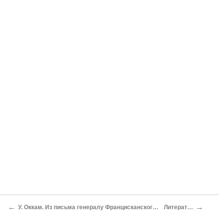
←
→
У. Оккам. Из письма генералу Францисканского ордена
Литература