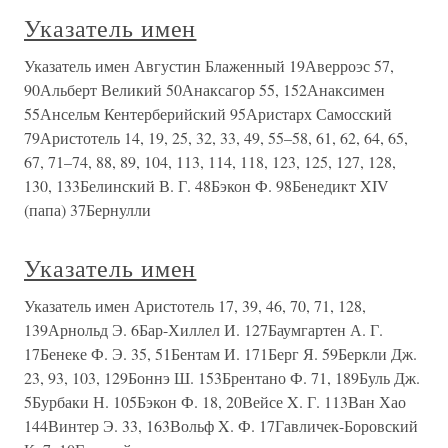
Указатель имен
Указатель имен Августин Блаженный 19Аверроэс 57,
90Альберт Великий 50Анаксагор 55, 152Анаксимен
55Ансельм Кентерберийский 95Аристарх Самосский
79Аристотель 14, 19, 25, 32, 33, 49, 55–58, 61, 62, 64, 65,
67, 71–74, 88, 89, 104, 113, 114, 118, 123, 125, 127, 128,
130, 133Белинский В. Г. 48Бэкон Ф. 98Бенедикт XIV
(папа) 37Бернулли
Указатель имен
Указатель имен Аристотель 17, 39, 46, 70, 71, 128,
139Арнольд Э. 6Бар-Хиллел И. 127Баумгартен А. Г.
17Бенеке Ф. Э. 35, 51Бентам И. 171Берг Я. 59Беркли Дж.
23, 93, 103, 129Боннэ Ш. 153Брентано Ф. 71, 189Буль Дж.
5Бурбаки Н. 105Бэкон Ф. 18, 20Вейсе X. Г. 113Ван Хао
144Винтер Э. 33, 163Вольф X. Ф. 17Гавличек-Боровский