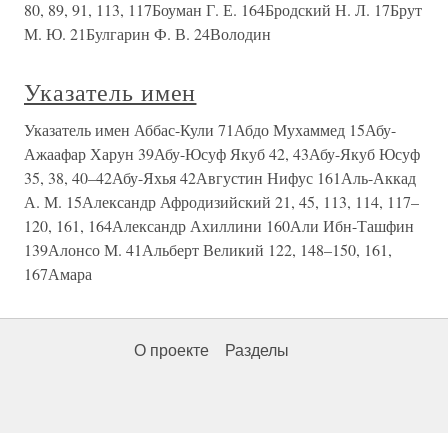
80, 89, 91, 113, 117Боуман Г. Е. 164Бродский Н. Л. 17Брут
М. Ю. 21Булгарин Ф. В. 24Володин
Указатель имен
Указатель имен Аббас-Кули 71Абдо Мухаммед 15Абу-
Ажаафар Харун 39Абу-Юсуф Якуб 42, 43Абу-Якуб Юсуф
35, 38, 40–42Абу-Яхья 42Августин Нифус 161Аль-Аккад
А. М. 15Александр Афродизийский 21, 45, 113, 114, 117–
120, 161, 164Александр Ахиллини 160Али Ибн-Ташфин
139Алонсо М. 41Альберт Великий 122, 148–150, 161,
167Амара
О проекте
Разделы