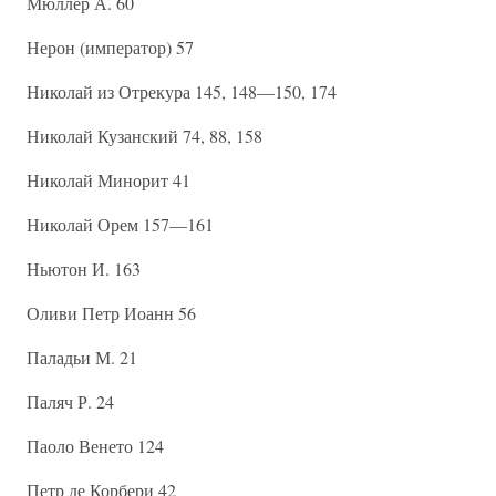
Мюллер А. 60
Нерон (император) 57
Николай из Отрекура 145, 148—150, 174
Николай Кузанский 74, 88, 158
Николай Минорит 41
Николай Орем 157—161
Ньютон И. 163
Оливи Петр Иоанн 56
Паладьи М. 21
Паляч Р. 24
Паоло Венето 124
Петр де Корбери 42