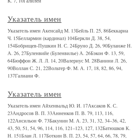
К. 7, 10Галилей
Указатель имен
Указатель имен Акенсайд М. 13Бейль П. 25, 86Беккариа
Ч. 15Беллармин (кардинал) 104Беркли Д. 38, 54,
154Бобрищев-Пушкин Н. С. 24Бруно Д. 26, 90Буланже Н.
А. 26, 27Буленвийе (Буленвилье) А. 26Бэкон Ф. 13, 59,
64Бюффон Ж. Л. Л. 14, 20Валериус М. 28Ванини Л. 26,
90Воллан С. 21, 22Вольтер Ф. М. А. 17, 18, 82, 86, 94,
137Галиани Ф.
Указатель имен
Указатель имен Айхенвальд Ю. И. 17Аксаков К. С.
23Андросов В. П. 33Анненков П. В. 79, 113, 116,
122Ансильон Ф. 73Бакунин М. А. 23, 31, 32, 34–36, 42,
43, 50, 51, 54, 96, 114, 116, 121–123, 127, 132Батюшков К.
Н. 151Блан Л. 117Боткин В. П. 23, 54, 57, 64, 66, 78, 79,