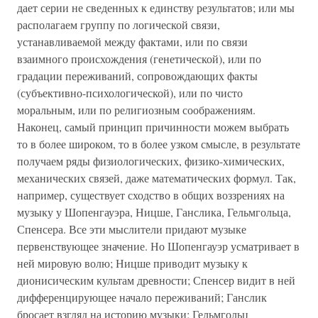
дает серии не сведенных к единству результатов; или мы
располагаем группу по логической связи,
устанавливаемой между фактами, или по связи
взаимного происхождения (генетической), или по
градации переживаний, сопровождающих факты
(субъективно-психологической), или по чисто
моральным, или по религиозным соображениям.
Наконец, самый принцип причинности можем выбрать
то в более широком, то в более узком смысле, в результате
получаем ряды физиологических, физико-химических,
механических связей, даже математических формул. Так,
например, существует сходство в общих воззрениях на
музыку у Шопенгауэра, Ницше, Ганслика, Гельмгольца,
Спенсера. Все эти мыслители придают музыке
первенствующее значение. Но Шопенгауэр усматривает в
ней мировую волю; Ницше приводит музыку к
дионисическим культам древности; Спенсер видит в ней
дифференцирующее начало переживаний; Ганслик
бросает взгляд на историю музыки; Гельмгольц