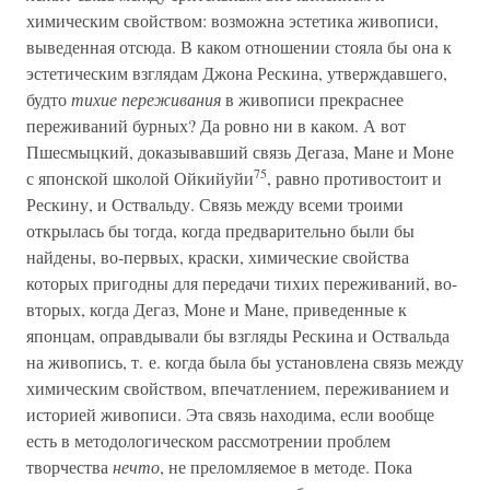
химическим свойством: возможна эстетика живописи,
выведенная отсюда. В каком отношении стояла бы она к
эстетическим взглядам Джона Рескина, утверждавшего,
будто
тихие переживания
в живописи прекраснее
переживаний бурных? Да ровно ни в каком. А вот
Пшесмыцкий, доказывавший связь Дегаза, Мане и Моне
75
с японской школой Ойкийуйи
, равно противостоит и
Рескину, и Оствальду. Связь между всеми троими
открылась бы тогда, когда предварительно были бы
найдены, во-первых, краски, химические свойства
которых пригодны для передачи тихих переживаний, во-
вторых, когда Дегаз, Моне и Мане, приведенные к
японцам, оправдывали бы взгляды Рескина и Оствальда
на живопись, т. е. когда была бы установлена связь между
химическим свойством, впечатлением, переживанием и
историей живописи. Эта связь находима, если вообще
есть в методологическом рассмотрении проблем
творчества
нечто
, не преломляемое в методе. Пока