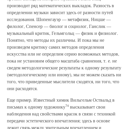
производит ряд математических выкладок. Разность в
определении музыки зависит здесь от разности путей
исследования. Шопенгауэр — метафизик, Ницше —
филолог, Спенсер — биолог и социолог, Ганслик —
музыкальный критик, Гельмгольц — физик и физиолог.
Понятно, что методы их различны. И пока мы не
произведем критику самих методов определения
искусства или не определим серию возможных методов,
пока не установим общего масштаба сравнения, т. е. не
сведем методологические результаты к одному результату
(методологическому или иному), мы не можем сказать ни
того, что приведенные мыслители сходятся, ни того, что
они расходятся.
Еще пример. Известный химик Вильгельм Оствальд в
74
письмах к одному художнику
высказывает свои
наблюдения над свойствами красок в связи с техникой
передачи эстетического впечатления; здесь в основе
лежит связь между зрительным впечатлением и