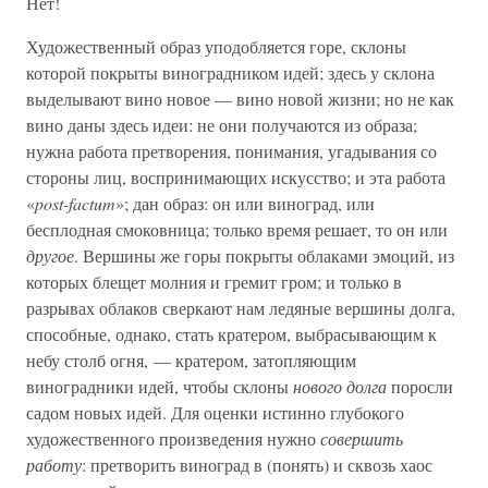
Нет!
Художественный образ уподобляется горе, склоны
которой покрыты виноградником идей; здесь у склона
выделывают вино новое — вино новой жизни; но не как
вино даны здесь идеи: не они получаются из образа;
нужна работа претворения, понимания, угадывания со
стороны лиц, воспринимающих искусство; и эта работа
«
post-factum
»; дан образ: он или виноград, или
бесплодная смоковница; только время решает, то он или
другое
. Вершины же горы покрыты облаками эмоций, из
которых блещет молния и гремит гром; и только в
разрывах облаков сверкают нам ледяные вершины долга,
способные, однако, стать кратером, выбрасывающим к
небу столб огня, — кратером, затопляющим
виноградники идей, чтобы склоны
нового долга
поросли
садом новых идей. Для оценки истинно глубокого
художественного произведения нужно
совершить
работу
: претворить виноград в (понять) и сквозь хаос