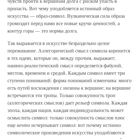
чувств пройти к вершинам долга с риском упасть в
пропасть. Вот чему уподобляется истинный образ
искусства — образ-символ. Вулканическая сила образа
громоздит перед нами все новые кручи ценностей, а
контур горы — это нормы долга.
Так выражается в искусстве безраздельно целое
переживание. Аллегорический смысл символа коренится
в тех идеях, которые он, между прочим, выражает;
наивно-реалистический смысл определяется фабулой,
местом, временем и средой. Каждым символ имеет три
ступени пониманий: форма пониманий изменчива: много
есть путей восхождения с низины к вершине; на вершине
встречаются эти тропы. Только совокупность троп
(аллегорических смыслов) дает
рельеф
символа. Каждая
эпоха, каждая нация, каждая индивидуальность может
осмыслить символ: только совокупность смыслов
плюс
еще
нечто
исчерпывает символ: вот почему истинно
символические произведения искусства уподобляются