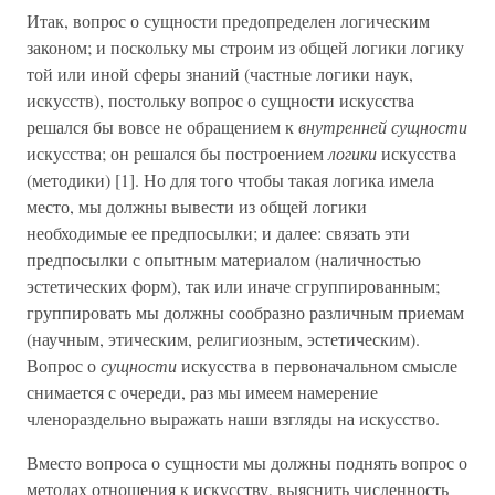
Итак, вопрос о сущности предопределен логическим
законом; и поскольку мы строим из общей логики логику
той или иной сферы знаний (частные логики наук,
искусств), постольку вопрос о сущности искусства
решался бы вовсе не обращением к
внутренней сущности
искусства; он решался бы построением
логики
искусства
(методики) [1]. Но для того чтобы такая логика имела
место, мы должны вывести из общей логики
необходимые ее предпосылки; и далее: связать эти
предпосылки с опытным материалом (наличностью
эстетических форм), так или иначе сгруппированным;
группировать мы должны сообразно различным приемам
(научным, этическим, религиозным, эстетическим).
Вопрос о
сущности
искусства в первоначальном смысле
снимается с очереди, раз мы имеем намерение
членораздельно выражать наши взгляды на искусство.
Вместо вопроса о сущности мы должны поднять вопрос о
методах отношения к искусству, выяснить численность