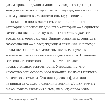
рассматривает орудия знания — методы; но границы
методологического ряда опытов предопределены тем или
иным условием возможности опыта; условие опыта —
внеопытного происхождения; оно — та или иная
категория; и поскольку единство категории — в единстве
самосознания, постольку внеопытная
категория
есть
всегда категория рассудка. Знание о знании коренится в
самосознании — в рассуждающем сознании. И потому:
познание есть только самосознание, т. е. изучение
законов нашей познавательной деятельности. Познание
есть область гносеологии; не могут быть две
познавательных деятельности. Утверждение, что
искусство есть
особого рода познание
, не имеет прямого
логического смысла. Это или красивая фраза, или
путаница двух сфер: познания и знания.
Единственный
смысл такого заявления в том, что искусство есть
знание; вывод — искусство есть осознаваемая наука.
←
→
Выводы из этого вывода убийственны для всякого
Формы искусства59
Магия слов79