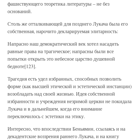
фашиствующего теоретика литературы – не без
оснований.
Столь же отталкивающей для позднего Лукача была его
собственная, нарочито декларируемая элитарность:
Напрасно наш демократический век хотел насадить
равные права на трагическое; напрасны были все
попытки открыть это небесное царство душевной
бедноте[123].
Трагедия есть удел избранных, способных позволить
форме (как высшей этической и эстетической инстанции)
возобладать над своей жизнью. Идея собственной
избранности и учреждения незримой церкви не покидала
Лукача и в дальнейшем, когда его внимание
переключилось с эстетики на этику.
Интересно, что впоследствии Беньямин, ссылаясь и на
декадентские воззрения раннего Лукача, и на книгу