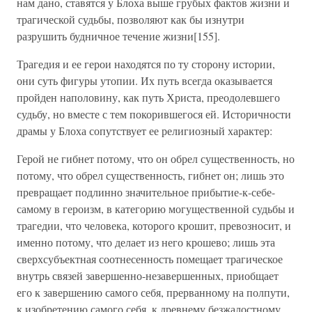
нам дано, ставятся у Блоха выше грубых фактов жизни и
трагической судьбы, позволяют как бы изнутри
разрушить будничное течение жизни[155].
Трагедия и ее герои находятся по ту сторону истории,
они суть фигуры утопии. Их путь всегда оказывается
пройден наполовину, как путь Христа, преодолевшего
судьбу, но вместе с тем покорившегося ей. Историчности
драмы у Блоха сопутствует ее религиозный характер:
Герой не гибнет потому, что он обрел существенность, но
потому, что обрел существенность, гибнет он; лишь это
превращает подлинно значительное прибытие-к-себе-
самому в героизм, в категорию могущественной судьбы и
трагедии, что человека, которого крошит, превозносит, и
именно потому, что делает из него крошево; лишь эта
сверхсубъектная соотнесенность помещает трагическое
внутрь связей завершенно-незавершенных, приобщает
его к завершению самого себя, прерванному на полпути,
к изобретению самого себя, к древнему безжалостному