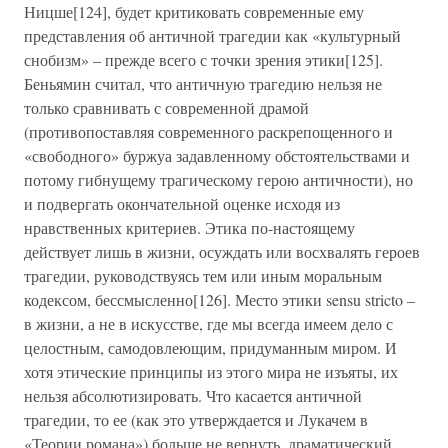
Ницше[124], будет критиковать современные ему
представления об античной трагедии как «культурный
снобизм» – прежде всего с точки зрения этики[125].
Беньямин считал, что античную трагедию нельзя не
только сравнивать с современной драмой
(противопоставляя современного раскрепощенного и
«свободного» буржуа задавленному обстоятельствами и
потому гибнущему трагическому герою античности), но
и подвергать окончательной оценке исходя из
нравственных критериев. Этика по-настоящему
действует лишь в жизни, осуждать или восхвалять героев
трагедии, руководствуясь тем или иным моральным
кодексом, бессмысленно[126]. Место этики sensu stricto –
в жизни, а не в искусстве, где мы всегда имеем дело с
целостным, самодовлеющим, придуманным миром. И
хотя этические принципы из этого мира не изъяты, их
нельзя абсолютизировать. Что касается античной
трагедии, то ее (как это утверждается и Лукачем в
«Теории романа») больше не вернуть, драматический