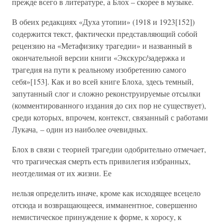
прежде всего в литературе, а Блох – скорее в музыке.
В обеих редакциях «Духа утопии» (1918 и 1923[152])
содержится текст, фактически представляющий собой
рецензию на «Метафизику трагедии» и названный в
окончательной версии книги «Экскурс/задержка и
трагедия на пути к реальному изобретению самого
себя»[153]. Как и во всей книге Блоха, здесь темный,
запутанный слог и сложно реконструируемые отсылки
(комментированного издания до сих пор не существует),
среди которых, впрочем, контекст, связанный с работами
Лукача, – один из наиболее очевидных.
Блох в связи с теорией трагедии одобрительно отмечает,
что трагическая смерть есть привилегия избранных,
неотделимая от их жизни. Ее
нельзя определить иначе, кроме как исходящее всецело
отсюда и возвращающееся, имманентное, совершенно
немистическое принуждение к форме, к хоросу, к