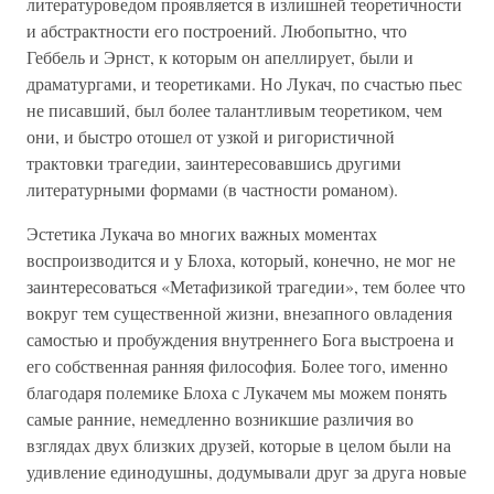
литературоведом проявляется в излишней теоретичности
и абстрактности его построений. Любопытно, что
Геббель и Эрнст, к которым он апеллирует, были и
драматургами, и теоретиками. Но Лукач, по счастью пьес
не писавший, был более талантливым теоретиком, чем
они, и быстро отошел от узкой и ригористичной
трактовки трагедии, заинтересовавшись другими
литературными формами (в частности романом).
Эстетика Лукача во многих важных моментах
воспроизводится и у Блоха, который, конечно, не мог не
заинтересоваться «Метафизикой трагедии», тем более что
вокруг тем существенной жизни, внезапного овладения
самостью и пробуждения внутреннего Бога выстроена и
его собственная ранняя философия. Более того, именно
благодаря полемике Блоха с Лукачем мы можем понять
самые ранние, немедленно возникшие различия во
взглядах двух близких друзей, которые в целом были на
удивление единодушны, додумывали друг за друга новые