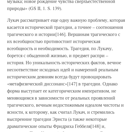
музыка; новое рождение чувства сверхъестественной
природы» (GS II, 1. S. 139).
Лукач рассматривает еще одну важную проблему, которая
касается исторической трагедии, а точнее – соотношения
трагического и истории[146]. Вершинам трагического с
их всеобщностью противостоит историческая
всеобщность и необходимость. Трагедия, по Лукачу,
борется с обыденной жизнью, и предмет распри –
история. Но уникальность исторических фактов, вечное
несоответствие исходных идей и намерений реальным
историческим деяниям всегда будут провоцировать
«метафизический диссонанс»[147] в трагедии. Однако
форма выступает ее категорическим императивом, не
меняющимся в зависимости от реальных проявлений
трагического, вечным недостижимым идеалом чистоты и
ясности, к которому, как считал Лукач, и стремились
выспренние трагедии Эрнста (а также некоторые
драматические опыты Фридриха Геббеля[148] и,