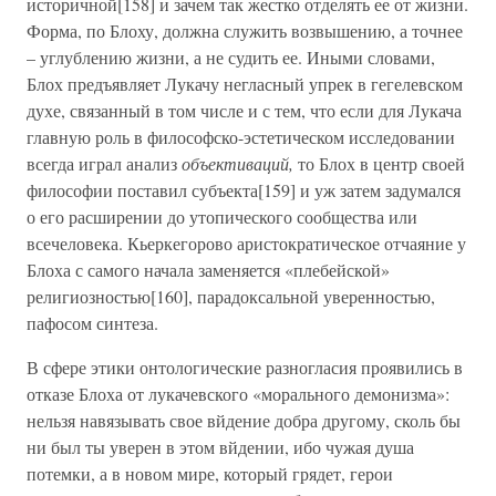
историчной[158] и зачем так жестко отделять ее от жизни.
Форма, по Блоху, должна служить возвышению, а точнее
– углублению жизни, а не судить ее. Иными словами,
Блох предъявляет Лукачу негласный упрек в гегелевском
духе, связанный в том числе и с тем, что если для Лукача
главную роль в философско-эстетическом исследовании
всегда играл анализ
объективаций,
то Блох в центр своей
философии поставил субъекта[159] и уж затем задумался
о его расширении до утопического сообщества или
всечеловека. Кьеркегорово аристократическое отчаяние у
Блоха с самого начала заменяется «плебейской»
религиозностью[160], парадоксальной уверенностью,
пафосом синтеза.
В сфере этики онтологические разногласия проявились в
отказе Блоха от лукачевского «морального демонизма»:
нельзя навязывать свое вйдение добра другому, сколь бы
ни был ты уверен в этом вйдении, ибо чужая душа
потемки, а в новом мире, который грядет, герои