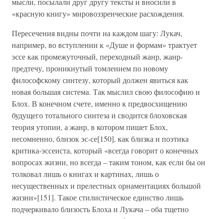
мысли, посылали друг другу тексты и вносили в
«красную книгу» мировоззренческие расхождения.
Пересечения видны почти на каждом шагу: Лукач,
например, во вступлении к «Душе и формам» трактует
эссе как промежуточный, переходный жанр, жанр-
предтечу, проникнутый томлением по новому
философскому синтезу, который должен явиться как
новая большая система. Так мыслил свою философию и
Блох. В конечном счете, именно к предвосхищению
будущего тотального синтеза и сводится блоховская
теория утопии, а жанр, в котором пишет Блох,
несомненно, близок эс-се[150], как близка и поэтика
критика-эссеиста, который «всегда говорит о конечных
вопросах жизни, но всегда – таким тоном, как если бы он
толковал лишь о книгах и картинах, лишь о
несущественных и прелестных орнаментациях большой
жизни»[151]. Такое стилистическое единство лишь
подчеркивало близость Блоха и Лукача – оба тщетно