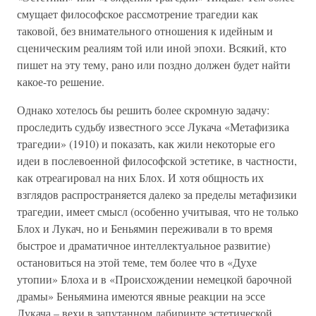
смущает философское рассмотрение трагедии как
таковой, без внимательного отношения к идейным и
сценическим реалиям той или иной эпохи. Всякий, кто
пишет на эту тему, рано или поздно должен будет найти
какое-то решение.
Однако хотелось бы решить более скромную задачу:
проследить судьбу известного эссе Лукача «Метафизика
трагедии» (1910) и показать, как жили некоторые его
идеи в послевоенной философской эстетике, в частности,
как отреагировал на них Блох. И хотя общность их
взглядов распространяется далеко за пределы метафизики
трагедии, имеет смысл (особенно учитывая, что не только
Блох и Лукач, но и Беньямин переживали в то время
быстрое и драматичное интеллектуальное развитие)
остановиться на этой теме, тем более что в «Духе
утопии» Блоха и в «Происхождении немецкой барочной
драмы» Беньямина имеются явные реакции на эссе
Лукача – вехи в запутанном лабиринте эстетической