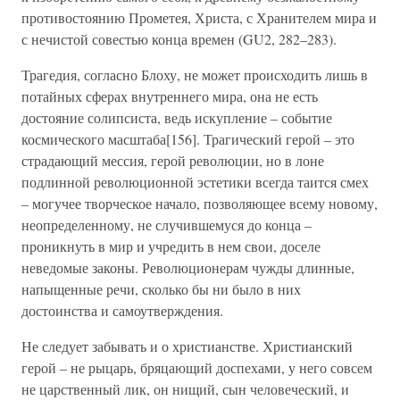
противостоянию Прометея, Христа, с Хранителем мира и
с нечистой совестью конца времен (GU2, 282–283).
Трагедия, согласно Блоху, не может происходить лишь в
потайных сферах внутреннего мира, она не есть
достояние солипсиста, ведь искупление – событие
космического масштаба[156]. Трагический герой – это
страдающий мессия, герой революции, но в лоне
подлинной революционной эстетики всегда таится смех
– могучее творческое начало, позволяющее всему новому,
неопределенному, не случившемуся до конца –
проникнуть в мир и учредить в нем свои, доселе
неведомые законы. Революционерам чужды длинные,
напыщенные речи, сколько бы ни было в них
достоинства и самоутверждения.
Не следует забывать и о христианстве. Христианский
герой – не рыцарь, бряцающий доспехами, у него совсем
не царственный лик, он нищий, сын человеческий, и