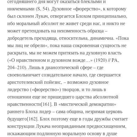
сегодняшнего дня могут оказаться блеклыми и
никчемными (S, 54). Духовное «фюрерство», к которому
был склонен Лукач, отвергается Блохом принципиально,
ибо моральный абсолют не живет среди нас, и никто не
может претендовать на неизменность образца –
добродетель преходяща, относительна, динамична. «Пока
мы лиц не обрели», пока наша сокровенная сущность не
раскрыта, мы не можем притязать на духовную власть
(«О нравственном и духовном вожде…» (1920) // PA,
204–210). Лишь в дианоэтической сфере – где
своевольничает созидательное начало, где свершается
аристотелевский пойезис, – возможно духовное
лидерство («фюрерство») творцов, и то лишь в
отношении еще не пришедшего царства абсолютной
нравственности[161]. В «мистической демократии»
раннего Блоха лидер – сама община, незримая церковь
будущего[162]. Блох поэтому еще в годы дружбы считает
конструкции Лукача неоправданным предвосхищением,
искажающим подлинную моральную основу в душе