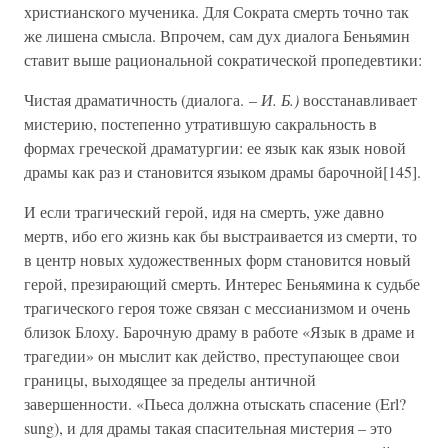
христианского мученика. Для Сократа смерть точно так
же лишена смысла. Впрочем, сам дух диалога Беньямин
ставит выше рациональной сократической пропедевтики:
Чистая драматичность (диалога. –
И. Б.)
восстанавливает
мистерию, постепенно утратившую сакральность в
формах греческой драматургии: ее язык как язык новой
драмы как раз и становится языком драмы барочной[145].
И если трагический герой, идя на смерть, уже давно
мертв, ибо его жизнь как бы выстраивается из смерти, то
в центр новых художественных форм становится новый
герой, презирающий смерть. Интерес Беньямина к судьбе
трагического героя тоже связан с мессианизмом и очень
близок Блоху. Барочную драму в работе «Язык в драме и
трагедии» он мыслит как действо, преступающее свои
границы, выходящее за пределы античной
завершенности. «Пьеса должна отыскать спасение (Erl?
sung), и для драмы такая спасительная мистерия – это