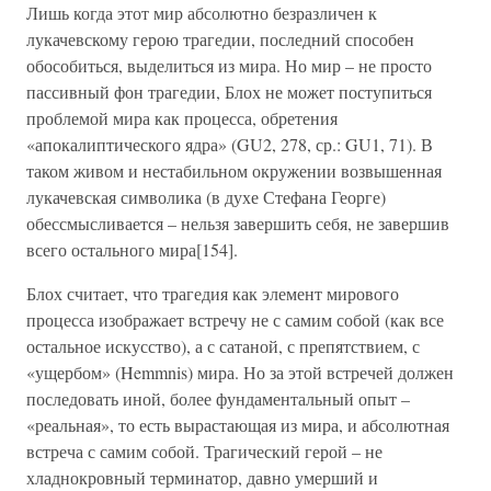
Лишь когда этот мир абсолютно безразличен к
лукачевскому герою трагедии, последний способен
обособиться, выделиться из мира. Но мир – не просто
пассивный фон трагедии, Блох не может поступиться
проблемой мира как процесса, обретения
«апокалиптического ядра» (GU2, 278, ср.: GU1, 71). В
таком живом и нестабильном окружении возвышенная
лукачевская символика (в духе Стефана Георге)
обессмысливается – нельзя завершить себя, не завершив
всего остального мира[154].
Блох считает, что трагедия как элемент мирового
процесса изображает встречу не с самим собой (как все
остальное искусство), а с сатаной, с препятствием, с
«ущербом» (Hemmnis) мира. Но за этой встречей должен
последовать иной, более фундаментальный опыт –
«реальная», то есть вырастающая из мира, и абсолютная
встреча с самим собой. Трагический герой – не
хладнокровный терминатор, давно умерший и