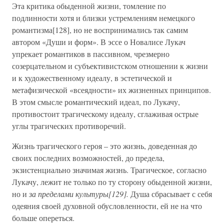
Эта критика обыденной жизни, томление по
подлинности хотя и близки устремлениям немецкого
романтизма[128], но не воспринимались так самим
автором «Души и форм». В эссе о Новалисе Лукач
упрекает романтиков в пассивном, чрезмерно
созерцательном и субъективистском отношении к жизни
и к художественному идеалу, в эстетической и
метафизической «всеядности» их жизненных принципов.
В этом смысле романтический идеал, по Лукачу,
противостоит трагическому идеалу, сглаживая острые
углы трагических противоречий.
Жизнь трагического героя – это жизнь, доведенная до
своих последних возможностей, до предела,
экзистенциально значимая жизнь. Трагическое, согласно
Лукачу, лежит не только по ту сторону обыденной жизни,
но и
за пределами культуры[129].
Душа сбрасывает с себя
одеяния своей духовной обусловленности, ей не на что
больше опереться.