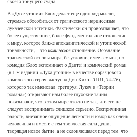
своего тонущего судна.
В «Духе утопии» Блох делает еще один ход мысли,
стремясь обособиться от трагического нарциссизма
лукачевской эстетики. Фактически он провозглашает, что
более существенное, более фундаментальное отношение
к миру, которое ближе апокалиптической и утопической
тональности, – это
комическое
отношение. Осознание
трагической основы мира, безусловно, имеет смысл, но
комедия (Блох вспоминает о Данте) и комический роман
(в 1-м издании «Духа утопии» в качестве образцового
комического героя выступал Дон Кихот (GU1, 74–76),
которого так именовал, третируя, Лукач в «Теории
романа») открывают нам более глубокие тайны,
показывают, что в этом мире что-то не так, что его не
следует воспринимать слишком серьезно. Беспричинная
радость, внезапное ощущение легкости и юмор как очень
человечная и вместе с тем творческая сила души,
творящая новое бытие, а не склоняющаяся перед тем, что