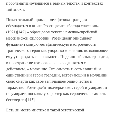
проблематизирующиеся в разных текстах и контекстах
той эпохи.
Показательный пример: метафизика трагедии
обсуждается в книге Розенцвейга «Звезда спасения»
(1921)[142] – образцовом тексте немецко-еврейской
мессианской философии. Розенцвейг описывает
фундаментальную метафизическую настроенность
трагического героя как упорство молчания, позволяющее
ему утверждать свою самость. Подлинный язык трагедии,
в пространстве которого слово соединяется с
действием, – молчание. Эта самость и есть главный и
единственный герой трагедии, встречающий в молчании
свою смерть как свое величайшее одиночество и
торжество. Розенцвейг подчеркивает: герой и умирает, и
не умирает, поскольку характер как героическая самость
бессмертен[143].
Есть ли место мистике в такой эстетической