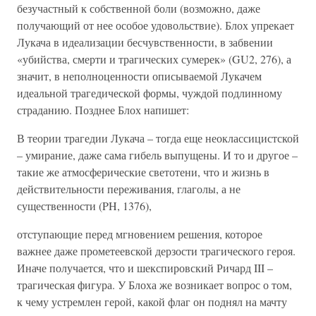
безучастный к собственной боли (возможно, даже
получающий от нее особое удовольствие). Блох упрекает
Лукача в идеализации бесчувственности, в забвении
«убийства, смерти и трагических сумерек» (GU2, 276), а
значит, в неполноценности описываемой Лукачем
идеальной трагедической формы, чуждой подлинному
страданию. Позднее Блох напишет:
В теории трагедии Лукача – тогда еще неоклассицистской
– умирание, даже сама гибель выпущены. И то и другое –
такие же атмосферические светотени, что и жизнь в
действительности переживания, глаголы, а не
существенности (PH, 1376),
отступающие перед мгновением решения, которое
важнее даже прометеевской дерзости трагического героя.
Иначе получается, что и шекспировский Ричард III –
трагическая фигура. У Блоха же возникает вопрос о том,
к чему устремлен герой, какой флаг он поднял на мачту