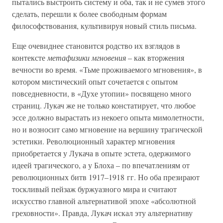
пытались выстроить систему и оба, так и не сумев этого
сделать, перешли к более свободным формам
философствования, культивируя новый стиль письма.
Еще очевиднее становится родство их взглядов в
контексте
метафизики мгновения
– как вторжения
вечности во время. «Тьме проживаемого мгновения», в
котором мистический опыт сочетается с опытом
повседневности, в «Духе утопии» посвящено много
страниц. Лукач же не только констатирует, что любое
эссе должно вырастать из некоего опыта мимолетности,
но и возносит само мгновение на вершину трагической
эстетики. Революционный характер мгновения
приобретается у Лукача в опыте эстета, одержимого
идеей трагического, а у Блоха – по впечатлениям от
революционных битв 1917–1918 гг. Но оба презирают
тоскливый пейзаж буржуазного мира и считают
искусство главной альтернативой эпохе «абсолютной
греховности». Правда, Лукач искал эту альтернативу