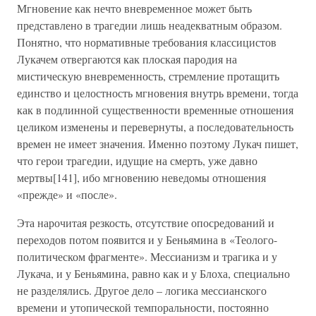
Мгновение как нечто вневременное может быть
представлено в трагедии лишь неадекватным образом.
Понятно, что нормативные требования классицистов
Лукачем отвергаются как плоская пародия на
мистическую вневременность, стремление протащить
единство и целостность мгновения внутрь времени, тогда
как в подлинной существенности временные отношения
целиком изменены и перевернуты, а последовательность
времен не имеет значения. Именно поэтому Лукач пишет,
что герои трагедии, идущие на смерть, уже давно
мертвы[141], ибо мгновению неведомы отношения
«прежде» и «после».
Эта нарочитая резкость, отсутствие опосредований и
переходов потом появится и у Беньямина в «Теолого-
политическом фрагменте». Мессианизм и трагика и у
Лукача, и у Беньямина, равно как и у Блоха, специально
не разделялись. Другое дело – логика мессианского
времени и утопической темпоральности, постоянно