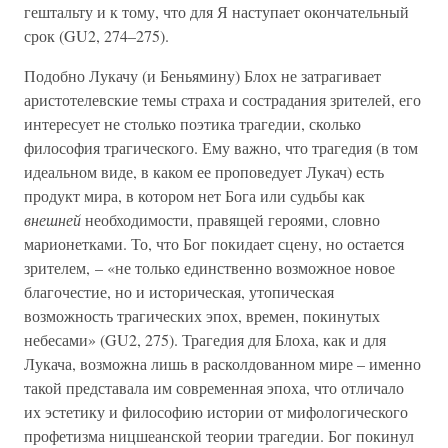
гештальту и к тому, что для Я наступает окончательный
срок (GU2, 274–275).
Подобно Лукачу (и Беньямину) Блох не затрагивает
аристотелевские темы страха и сострадания зрителей, его
интересует не столько поэтика трагедии, сколько
философия трагического. Ему важно, что трагедия (в том
идеальном виде, в каком ее проповедует Лукач) есть
продукт мира, в котором нет Бога или судьбы как
внешней
необходимости, правящей героями, словно
марионетками. То, что Бог покидает сцену, но остается
зрителем, – «не только единственно возможное новое
благочестие, но и историческая, утопическая
возможность трагических эпох, времен, покинутых
небесами» (GU2, 275). Трагедия для Блоха, как и для
Лукача, возможна лишь в расколдованном мире – именно
такой представала им современная эпоха, что отличало
их эстетику и философию истории от мифологического
профетизма ницшеанской теории трагедии. Бог покинул