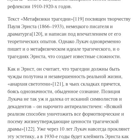
рефлексии 1910-1920-х годов.
Текст «Метафизики трагедии»[119] посвящен творчеству
Пауля Эрнста (1866–1933), немецкого писателя и
драматурга[120], и написан под впечатлением от его
теоретических опытов. Однако Лукач одновременно
пишет и о метафизическом идеале трагического, и о
трагедиях Эрнста, что создает известные сложности.
Как и Эрнст, он считает, что трагедии должны быть
чужды полутона и незавершенность реальной жизни,
«анархия светотени»[121], в чьих складках прячется,
боясь однозначности, обыденное сознание. Позиция
Лукача не так уж и далека от исканий символистов и
декадентов – он нарочито антиреалистичен: «Всякий
реализм способен уничтожить все формотворческие и
посему жизнеутверждающие ценности трагической
драмы»[122]. Уже через 10 лет Лукач навсегда проклянет
эту эстетику, а в 1930-е годы будет клеймить Эрнста как