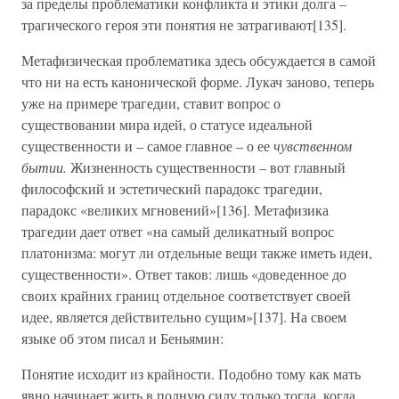
за пределы проблематики конфликта и этики долга –
трагического героя эти понятия не затрагивают[135].
Метафизическая проблематика здесь обсуждается в самой
что ни на есть канонической форме. Лукач заново, теперь
уже на примере трагедии, ставит вопрос о
существовании мира идей, о статусе идеальной
существенности и – самое главное – о ее
чувственном
бытии.
Жизненность существенности – вот главный
философский и эстетический парадокс трагедии,
парадокс «великих мгновений»[136]. Метафизика
трагедии дает ответ «на самый деликатный вопрос
платонизма: могут ли отдельные вещи также иметь идеи,
существенности». Ответ таков: лишь «доведенное до
своих крайних границ отдельное соответствует своей
идее, является действительно сущим»[137]. На своем
языке об этом писал и Беньямин:
Понятие исходит из крайности. Подобно тому как мать
явно начинает жить в полную силу только тогда, когда