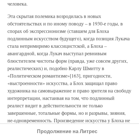
человека.
Эта скрытая полемика возродилась в новых
обстоятельствах и по иному поводу – в 1930-е годы, в
спорах об экспрессионизме (ставшем для Блоха
подлинным искусством будущего), когда позиция Лукача
стала непримиримо классицистской, а Блоха –
авангардной, когда Лукач выступал ревнивым
блюстителем чистоты форм (правда, уже совсем других,
реалистических) и, подобно Карлу Шмитту в
«Политическом романтизме»[163], пригодности,
«выстроенности» искусства, а Блох защищал право
художника на самовыражение и право зрителя на свободу
интерпретации, настаивая на том, что подлинный
реалист видит в действительности не только
завершенные, тотальные формы, но и разрывы, зияния,
не-одновременность. Произведение искусства у Блоха не
есть нечто застывшее и вечное, это часть утопического
Продолжение на Литрес
процесса, постоянно переопределяющая себя и