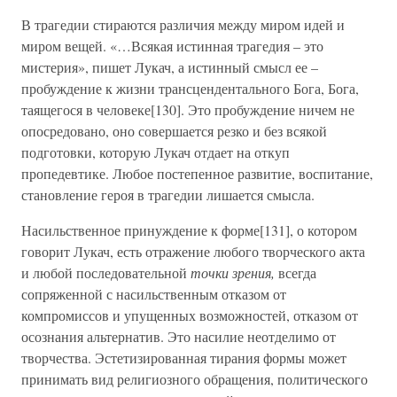
В трагедии стираются различия между миром идей и
миром вещей. «…Всякая истинная трагедия – это
мистерия», пишет Лукач, а истинный смысл ее –
пробуждение к жизни трансцендентального Бога, Бога,
таящегося в человеке[130]. Это пробуждение ничем не
опосредовано, оно совершается резко и без всякой
подготовки, которую Лукач отдает на откуп
пропедевтике. Любое постепенное развитие, воспитание,
становление героя в трагедии лишается смысла.
Насильственное принуждение к форме[131], о котором
говорит Лукач, есть отражение любого творческого акта
и любой последовательной
точки зрения,
всегда
сопряженной с насильственным отказом от
компромиссов и упущенных возможностей, отказом от
осознания альтернатив. Это насилие неотделимо от
творчества. Эстетизированная тирания формы может
принимать вид религиозного обращения, политического