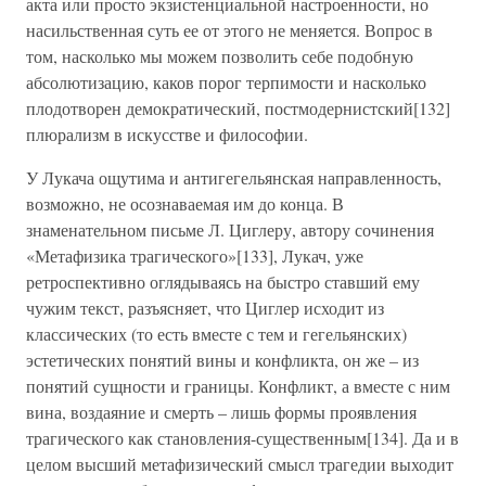
акта или просто экзистенциальной настроенности, но
насильственная суть ее от этого не меняется. Вопрос в
том, насколько мы можем позволить себе подобную
абсолютизацию, каков порог терпимости и насколько
плодотворен демократический, постмодернистский[132]
плюрализм в искусстве и философии.
У Лукача ощутима и антигегельянская направленность,
возможно, не осознаваемая им до конца. В
знаменательном письме Л. Циглеру, автору сочинения
«Метафизика трагического»[133], Лукач, уже
ретроспективно оглядываясь на быстро ставший ему
чужим текст, разъясняет, что Циглер исходит из
классических (то есть вместе с тем и гегельянских)
эстетических понятий вины и конфликта, он же – из
понятий сущности и границы. Конфликт, а вместе с ним
вина, воздаяние и смерть – лишь формы проявления
трагического как становления-существенным[134]. Да и в
целом высший метафизический смысл трагедии выходит