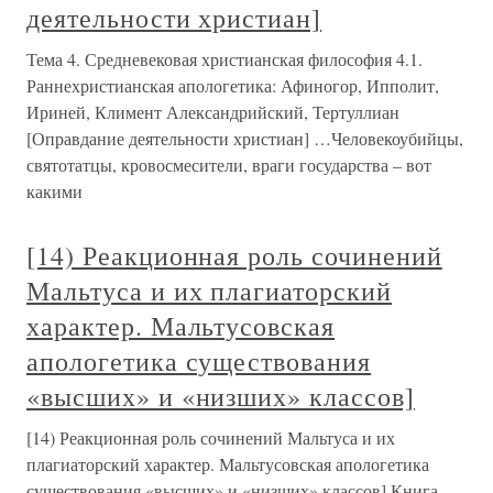
деятельности христиан]
Тема 4. Средневековая христианская философия 4.1.
Раннехристианская апологетика: Афиногор, Ипполит,
Ириней, Климент Александрийский, Тертуллиан
[Оправдание деятельности христиан] …Человекоубийцы,
святотатцы, кровосмесители, враги государства – вот
какими
[14) Реакционная роль сочинений
Мальтуса и их плагиаторский
характер. Мальтусовская
апологетика существования
«высших» и «низших» классов]
[14) Реакционная роль сочинений Мальтуса и их
плагиаторский характер. Мальтусовская апологетика
существования «высших» и «низших» классов] Книга