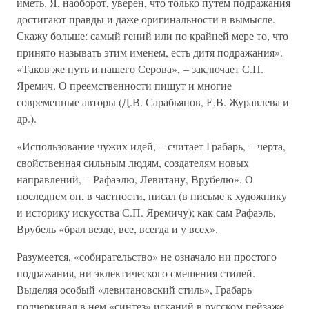
иметь. Я, наоборот, уверен, что только путем подражания
достигают правды и даже оригинальности в вымысле.
Скажу больше: самый гений или по крайней мере то, что
принято называть этим именем, есть дитя подражания».
«Таков же путь и нашего Серова», – заключает С.П.
Яремич. О преемственности пишут и многие
современные авторы (Д.В. Сарабьянов, Е.В. Журавлева и
др.).
«Использование чужих идей, – считает Грабарь, – черта,
свойственная сильным людям, создателям новых
направлений, – Рафаэлю, Левитану, Врубелю». О
последнем он, в частности, писал (в письме к художнику
и историку искусства С.П. Яремичу); как сам Рафаэль,
Врубель «брал везде, все, всегда и у всех».
Разумеется, «собирательство» не означало ни простого
подражания, ни эклектического смешения стилей.
Выделяя особый «левитановский стиль», Грабарь
подчеркивал в нем «синтез» исканий в русском пейзаже,