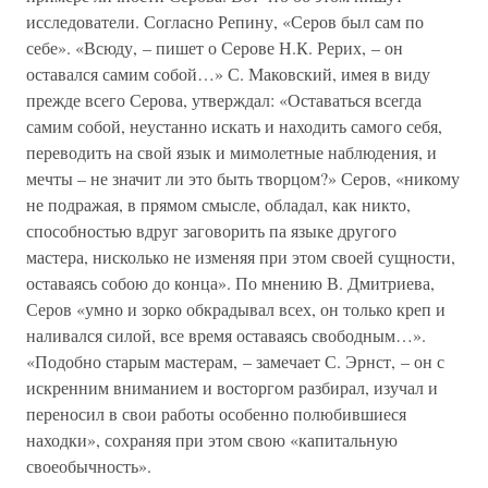
исследователи. Согласно Репину, «Серов был сам по
себе». «Всюду, – пишет о Серове Н.К. Рерих, – он
оставался самим собой…» С. Маковский, имея в виду
прежде всего Серова, утверждал: «Оставаться всегда
самим собой, неустанно искать и находить самого себя,
переводить на свой язык и мимолетные наблюдения, и
мечты – не значит ли это быть творцом?» Серов, «никому
не подражая, в прямом смысле, обладал, как никто,
способностью вдруг заговорить па языке другого
мастера, нисколько не изменяя при этом своей сущности,
оставаясь собою до конца». По мнению В. Дмитриева,
Серов «умно и зорко обкрадывал всех, он только креп и
наливался силой, все время оставаясь свободным…».
«Подобно старым мастерам, – замечает С. Эрнст, – он с
искренним вниманием и восторгом разбирал, изучал и
переносил в свои работы особенно полюбившиеся
находки», сохраняя при этом свою «капитальную
своеобычность».