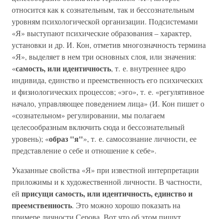
относится как к сознательным, так и бессознательным
уровням психологической организации. Подсистемами
«Я» выступают психические образования – характер,
установки и др. И. Кон, отметив многозначность термина
«Я», выделяет в нем три основных слоя, или значения:
самость, или идентичность
«
, т. е. внутреннее ядро
индивида, единство и преемственность его психических
и физиологических процессов; «эго», т. е. «регулятивное
начало, управляющее поведением лица» (И. Кон пишет о
«сознательном» регулировании, мы полагаем
целесообразным включить сюда и бессознательный
образ "я"
уровень); «
», т. е. самосознание личности, ее
представление о себе и отношение к себе».
Указанные свойства «Я» при известной интерпретации
приложимы и к художественной личности. В частности,
присущи самость, или идентичность, единство и
ей
преемственность
. Это можно хорошо показать на
примере личности Серова. Вот что об этом пишут