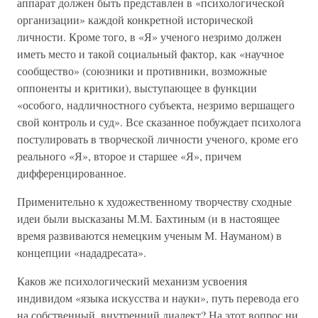
аппарат должен быть представлен в «психологической
организации» каждой конкретной исторической
личности. Кроме того, в «Я» ученого незримо должен
иметь место и такой социальный фактор, как «научное
сообщество» (союзники и противники, возможные
оппоненты и критики), выступающее в функции
«особого, надличностного субъекта, незримо вершащего
свой контроль и суд». Все сказанное побуждает психолога
постулировать в творческой личности ученого, кроме его
реального «Я», второе и старшее «Я», причем
дифференцированное.
Применительно к художественному творчеству сходные
идеи были высказаны М.М. Бахтиным (и в настоящее
время развиваются немецким ученым М. Науманом) в
концепции «нададресата».
Каков же психологический механизм усвоения
индивидом «языка искусства и науки», путь перевода его
на собственный, внутренний диалект? На этот вопрос ни