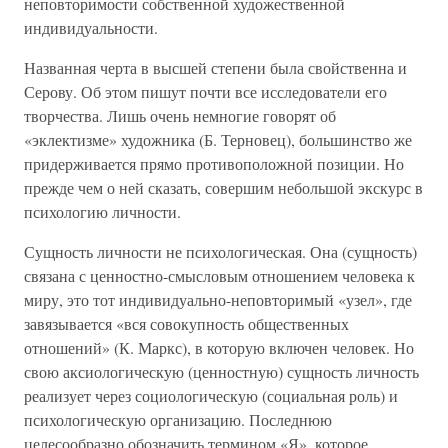
неповторимости собственной художественной
индивидуальности.
Названная черта в высшей степени была свойственна и
Серову. Об этом пишут почти все исследователи его
творчества. Лишь очень немногие говорят об
«эклектизме» художника (Б. Терновец), большинство же
придерживается прямо противоположной позиции. Но
прежде чем о ней сказать, совершим небольшой экскурс в
психологию личности.
Сущность личности не психологическая. Она (сущность)
связана с ценностно-смысловым отношением человека к
миру, это тот индивидуально-неповторимый «узел», где
завязывается «вся совокупность общественных
отношений» (К. Маркс), в которую включен человек. Но
свою аксиологическую (ценностную) сущность личность
реализует через социологическую (социальная роль) и
психологическую организацию. Последнюю
целесообразно обозначить термином «Я», которое