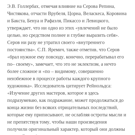
Э.В. Голлербах, отмечая влияние на Серова Репина,
Чистякова, отчасти Врубеля, Цорна, Веласкеса, Коровина
и Бакста, Бенуа и Рафаэля, Пикассо и Левицкого,
утверждает, что ни одно из этих «увлечений не было
целью, но средством полнее и глубже выразить себя».
Серов ни разу не утратил своего «внутреннего
постоянства». С.П. Яремич, также отметив, что Серов
«брал нужное ему повсюду, конечно, перерабатывал его
по– своему», замечает, что это не эклектизм, а нечто
более сложное и «по – видимому, совершенно
неизбежное в процессе работы каждого крупного
художника». Исследователь цитирует Рейнольдса:
«Изучение других мастеров, которое я здесь
подразумеваю, как подражание, может продолжаться до
конца жизни без всяких отрицательных последствий,
которые ему приписывают, не ослабляя остроты мысли и
не препятствуя тому, чтобы наши произведения
получили оригинальный характер, который они должны