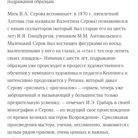
подражания образцам.
Мать В.А. Серова вспоминает: в 1870 г. пятилетний
Антоша (так называли Валентина Серова) познакомился
с юным скульптором (который был старше его на шесть
лет) И.Я. Гинцбургом, учеником М.М. Антокольского.
Маленький Серов был восхищен фигурками из воска,
вылепленными у него на глазах, и «стал с тех пор лепить
своих лошадок». Начиная с шести лет, подражание
образцам уже происходит в процессе художественного
обучения у немецкого художника и педагога Кеппинга и
интенсивно продолжается у Репина, который давал
Серову «рисовать с оригиналов» – «прием, теперь уже
заброшенный и вызывающий у большинства только
презрительную усмешку, – отмечает И.Э. Грабарь в своей
монографии о Серове, – но ведущий свое происхождение
от времен великих мастеров Возрождения». Срисовывая
произведения мастера, ученик, несомненно, знакомится с
целым рядом приемов, очень ценных и важных,