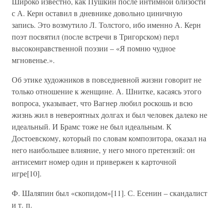
Широко известно, как Пушкин после интимной близости
с А. Керн оставил в дневнике довольно циничную
запись. Это возмутило Л. Толстого, ибо именно А. Керн
поэт посвятил (после встречи в Тригорском) перл
высоконравственной поэзии – «Я помню чудное
мгновенье.».
Об этике художников в повседневной жизни говорит не
только отношение к женщине. А. Шнитке, касаясь этого
вопроса, указывает, что Вагнер любил роскошь и всю
жизнь жил в невероятных долгах и был человек далеко не
идеальный. И Брамс тоже не был идеальным. К
Достоевскому, который по словам композитора, оказал на
него наибольшее влияние, у него много претензий: он
антисемит номер один и привержен к карточной
игре[10].
Ф. Шаляпин был «скопидом»[11]. С. Есенин – скандалист
и т. п.