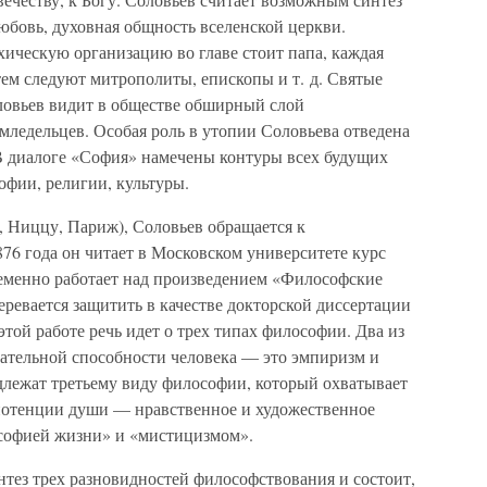
юбовь, духовная общность вселенской церкви.
хическую организацию во главе стоит папа, каждая
атем следуют митрополиты, епископы и т. д. Святые
ловьев видит в обществе обширный слой
мледельцев. Особая роль в утопии Соловьева отведена
 диалоге «София» намечены контуры всех будущих
офии, религии, культуры.
, Ниццу, Париж), Соловьев обращается к
76 года он читает в Московском университете курс
еменно работает над произведением «Философские
еревается защитить в качестве докторской диссертации
этой работе речь идет о трех типах философии. Два из
вательной способности человека — это эмпиризм и
лежат третьему виду философии, который охватывает
 потенции души — нравственное и художественное
ософией жизни» и «мистицизмом».
нтез трех разновидностей философствования и состоит,