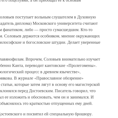
 Соловьев поступает вольным слушателем в Духовную
бладатель диплома) Московского университета считают
м фанатиком, либо — просто сумасшедшим. Кто-то
хом. Соловьев держится особняком, мнение окружающих
 философские и богословские штудии. Делает уверенные
лавянофилам. Впрочем, Соловьев внимательно изучает
бенно Канта, переводит кантовские «Пролегомены».
ологический процесс в древнем язычестве»,
мякова. В журнале «Православное обозрение»
татьи, которые затем лягут в основу его магистерской
клонялся перед Достоевским. Писатель говорил, что
л ее изложить и обосновать, чем он и занимался. И
о объяснялось это краткостью отпущенных ему дней.
Достоевского и посвятил ей специальную брошюру.