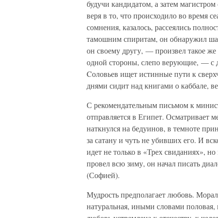
будучи кандидатом, а затем магистром
веря в то, что происходило во время с
сомнения, казалось, рассеялись полно
тамошним спиритам, он обнаружил ша
он своему другу, — произвел такое же
одной стороны, слепо верующие, — с д
Cоловьев ищет истинные пути к сверхч
днями сидит над книгами о каббале, в
С рекомендательным письмом к минист
отправляется в Египет. Осматривает 
наткнулся на бедуинов, в темноте при
за сатану и чуть не убивших его. И вс
идет не только в «Трех свиданиях», но
провел всю зиму, он начал писать диа
(Софией).
Мудрость предполагает любовь. Морал
натуральная, иными словами половая, 
любовь устремлена к отечеству, к чело