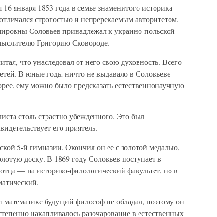
16 января 1853 года в семье знаменитого историка
отличался строгостью и непререкаемым авторитетом.
ировны Соловьев принадлежал к украино-польской
мыслителю Григорию Сковороде.
тал, что унаследовал от него свою духовность. Всего
етей. В юные годы ничто не выдавало в Соловьеве
орее, ему можно было предсказать естественнонаучную
листа столь страстно убежденного. Это был
видетельствует его приятель.
ской 5-й гимназии. Окончил он ее с золотой медалью,
олотую доску. В 1869 году Соловьев поступает в
отца — на историко-филологический факультет, но в
матический.
и математике будущий философ не обладал, поэтому он
степенно накапливалось разочарование в естественных