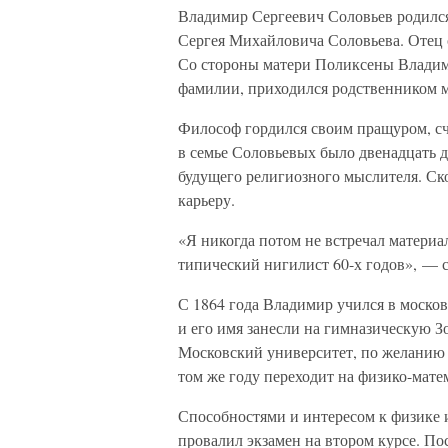
Владимир Сергеевич Соловьев родился 
Сергея Михайловича Соловьева. Отец 
Со стороны матери Поликсены Владим
фамилии, приходился родственником 
Философ гордился своим пращуром, счи
в семье Соловьевых было двенадцать д
будущего религиозного мыслителя. Ск
карьеру.
«Я никогда потом не встречал материа
типический нигилист 60-х годов», — с
С 1864 года Владимир учился в москов
и его имя занесли на гимназическую З
Московский университет, по желанию 
том же году переходит на физико-мате
Способностями и интересом к физике 
провалил экзамен на втором курсе. По