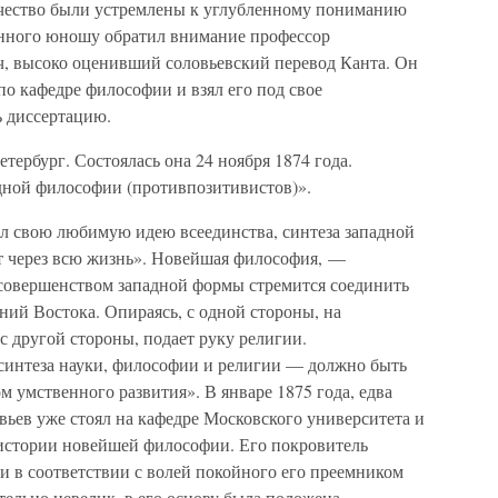
ворчество были устремлены к углубленному пониманию
енного юношу обратил внимание профессор
, высоко оценивший соловьевский перевод Канта. Он
по кафедре философии и взял его под свое
 диссертацию.
тербург. Состоялась она 24 ноября 1874 года.
дной философии (противпозитивистов)».
л свою любимую идею всеединства, синтеза западной
ет через всю жизнь». Новейшая философия, —
совершенством западной формы стремится соединить
ий Востока. Опираясь, с одной стороны, на
с другой стороны, подает руку религии.
синтеза науки, философии и религии — должно быть
 умственного развития». В январе 1875 года, едва
вьев уже стоял на кафедре Московского университета и
истории новейшей философии. Его покровитель
 и в соответствии с волей покойного его преемником
тельно невелик, в его основу была положена