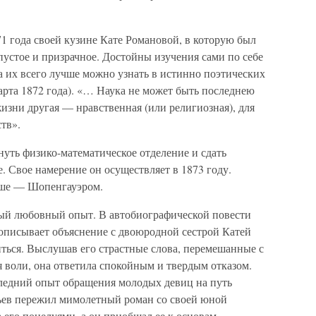
71 года своей кузине Кате Романовой, в которую был
устое и призрачное. Достойны изучения сами по себе
 а их всего лучше можно узнать в истинно поэтических
арта 1872 года). «… Наука не может быть последнею
изни другая — нравственная (или религиозная), для
тв».
уть физико-математическое отделение и сдать
. Свое намерение он осуществляет в 1873 году.
ьше — Шопенгауэром.
ный любовный опыт. В автобиографической повести
описывает объяснение с двоюродной сестрой Катей
ться. Выслушав его страстные слова, перемешанные с
 воли, она ответила спокойным и твердым отказом.
следний опыт обращения молодых девиц на путь
ьев пережил мимолетный роман со своей юной
а его поцелуями, а он приобщал ее к основам