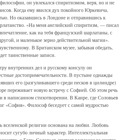
 философии, он увлекался спиритизмом, веря, но и не
еансов. Когда ему явился дух покойного Юркевича,
стью. Но оказавшись в Лондоне и отправившись к
рлатанство. «На меня английский спиритизм, — писал
 впечатление, как на тебя французский шарлатаны, с
ругой, и маленькое зерно действительной магии».
увственному. В Британском музее, забывая обедать,
едет таинственные записи.
ру внутренних дел и русскому консулу он
местные достопримечательности. В пустыне однажды
нявших его (разгуливавшего среди песков в цилиндре)
коре переживает новую встречу с Софией. Об этом речь
 и в написанном стихотворении. В Каире, где Соловьев
лог «София». Философ беседует с самой мудростью
ь вселенской религии основана на любви. Любовь
носит сугубо личный характер. Интеллектуальная
вечеству, к Богу. Соловьев считает возможным синтез