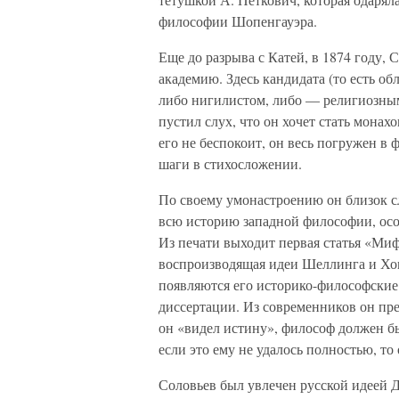
философии Шопенгауэра.
Еще до разрыва с Катей, в 1874 году,
академию. Здесь кандидата (то есть о
либо нигилистом, либо — религиозны
пустил слух, что он хочет стать мона
его не беспокоит, он весь погружен в
шаги в стихосложении.
По своему умонастроению он близок с
всю историю западной философии, осо
Из печати выходит первая статья «Миф
воспроизводящая идеи Шеллинга и Хо
появляются его историко-философские с
диссертации. Из современников он пре
он «видел истину», философ должен бы
если это ему не удалось полностью, т
Соловьев был увлечен русской идеей 