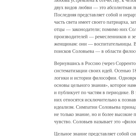
двух видов любви — это абсолютная л
Последняя представляет собой и иерар
часть света имеет своего патриарха, з
отцы — законодатели; помимо них Со
производителей — ремесленников и зе
женщинам: они — воспитательницы. В
поисков Соловьева — в области филос
Вернувшись в Россию (через Сорренто
систематизации своих идей. Осенью 18
логики и истории философии. Одновр
основы цельного знания», которое нам
и публикует по частям в периодике. В 
них относятся исключительно к позна
идеализм. Симпатии Соловьева принад
не только знание, но и более высокие
чувство. Соловьев называет это «фил
Цельное знание представляет собой си