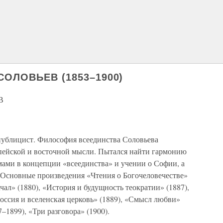
ОЛОВЬЕВ (1853–1900)
В
публицист. Философия всеединства Соловьева
опейской и восточной мысли. Пытался найти гармонию
ами в концепции «всеединства» и учении о Софии, а
 Основные произведения «Чтения о Богочеловечестве»
чал» (1880), «История и будущность теократии» (1887),
оссия и вселенская церковь» (1889), «Смысл любви»
–1899), «Три разговора» (1900).