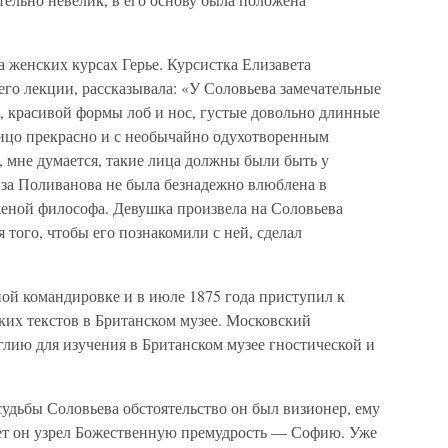
 женских курсах Герье. Курсистка Елизавета
го лекции, рассказывала: «У Соловьева замечательные
и, красивой формы лоб и нос, густые довольно длинные
ицо прекрасно и с необычайно одухотворенным
о, мне думается, такие лица должны были быть у
за Поливанова не была безнадежно влюблена в
 женой философа. Девушка произвела на Соловьева
 того, чтобы его познакомили с ней, сделал
ой командировке и в июле 1875 года приступил к
их текстов в Британском музее. Московский
лию для изучения в Британском музее гностической и
удьбы Соловьева обстоятельство он был визионер, ему
 лет он узрел Божественную премудрость — Софию. Уже