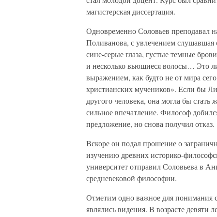
магистерская диссертация.
Одновременно Соловьев преподавал на
Поливанова, с увлечением слушавшая е
сине-серые глаза, густые темные бров
и несколько вьющиеся волосы… Это л
выражением, как будто не от мира сег
христианских мучеников». Если бы Ли
другого человека, она могла бы стать
сильное впечатление. Философ добился
предложение, но снова получил отказ.
Вскоре он подал прошение о заграничн
изучению древних историко-философск
университет отправил Соловьева в Анг
средневековой философии.
Отметим одно важное для понимания с
являлись видения. В возрасте девяти