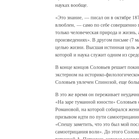
науках вообще.
«Это знание, — писал он в октябре 18
влюблен, — само по себе совершенно п
только человеческая природа и жизнь,
произведениях». В другом письме (7 м
целью жизни. Высшая истинная цель ж
которой и наука служит одним из средс
В конце концов Соловьев решает покин
экстерном на историко-филологическое
Соловьев увлечен Спинозой, еще бол
В это же время он переживает неудач
«На заре туманной юности» Соловьев 
Романовой, на которой собирался жени
призывом идти по пути самоотрицания
«Спешу заметить, что это был мой по
самоотрицания воли». До этого Солов
тетушкой А. Петкович, которая одарял