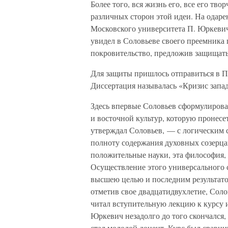
Более того, вся жизнь его, все его т
различных сторон этой идеи. На одар
Московского университета П. Юркевич
увидел в Соловьеве своего преемника 
покровительство, предложив защищать
Для защиты пришлось отправиться в Пе
Диссертация называлась «Кризис запа
Здесь впервые Соловьев сформулирова
и восточной культур, которую пронес
утверждал Соловьев, — с логическим 
полноту содержания духовных созерцан
положительные науки, эта философия, 
Осуществление этого универсального 
высшею целью и последним результатом
отметив свое двадцатидвухлетие, Соло
читал вступительную лекцию к курсу 
Юркевич незадолго до того скончался,
стал молодой доцент. Курс был сравни