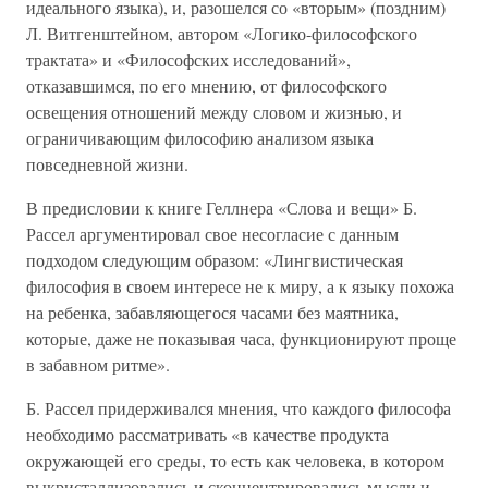
идеального языка), и, разошелся со «вторым» (поздним)
Л. Витгенштейном, автором «Логико-философского
трактата» и «Философских исследований»,
отказавшимся, по его мнению, от философского
освещения отношений между словом и жизнью, и
ограничивающим философию анализом языка
повседневной жизни.
В предисловии к книге Геллнера «Слова и вещи» Б.
Рассел аргументировал свое несогласие с данным
подходом следующим образом: «Лингвистическая
философия в своем интересе не к миру, а к языку похожа
на ребенка, забавляющегося часами без маятника,
которые, даже не показывая часа, функционируют проще
в забавном ритме».
Б. Рассел придерживался мнения, что каждого философа
необходимо рассматривать «в качестве продукта
окружающей его среды, то есть как человека, в котором
выкристаллизовались и сконцентрировались мысли и