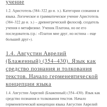
учение
1.2. Аристотель (384–322 до н. э.). Категории сознания и
языка. Логическое и грамматическое учение Аристотель
(384–322 до н. э.) – древнегреческий философ, создатель
учения о метафизике. Ученик Платона, но не его
последователь (ср.: «Платон мне друг, но истина – еще
больший друг»).
1.4. Августин Аврелий
(Блаженный) (354–430). Язык как
средство познания и толкования
текстов. Начало герменевтической
концепции языка
1.4. Августин Аврелий (Блаженный) (354–430). Язык как
средство познания и толкования текстов. Начало
герменевтической концепции языка Августин Аврелий