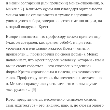
и некий болгарский (или греческий) монах-отшельник, о.
Михаил[2]. Каким-то чудом или благодаря бдительности
монаха они не сталкиваются в тумане с верхушкой
упомянутого собора, завершающегося именно шаром, на
который водружен Крест.
Вскоре выясняется, что профессору весьма приятен шар
(«как он совершен, как довлеет себе!»), и при этом
уродливым и ненужным кажется Крест («нелеп и
произволен… противоречив по своей форме»). Монах
напоминает, что Крест подобен человеку, который «тем и
выше своих собратьев… что способен к падению».
Форма Креста «произвольна и нелепа, как человеческое
тело». Профессору хотелось бы поменять их местами, но
о. Михаил справедливо указывает, что в таком случае
«все рухнет»…[3]
Крест представляется, несомненно, символом смысла,
сама архитектура – это, видимо, шар, и, по словам одного