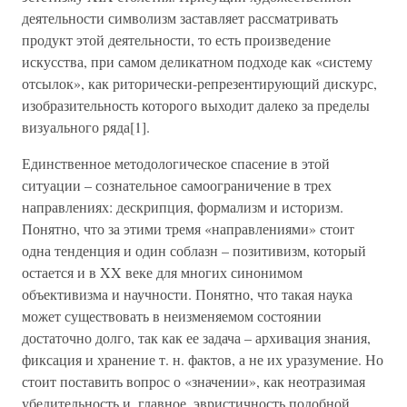
деятельности символизм заставляет рассматривать
продукт этой деятельности, то есть произведение
искусства, при самом деликатном подходе как «систему
отсылок», как риторически-репрезентирующий дискурс,
изобразительность которого выходит далеко за пределы
визуального ряда[1].
Единственное методологическое спасение в этой
ситуации – сознательное самоограничение в трех
направлениях: дескрипция, формализм и историзм.
Понятно, что за этими тремя «направлениями» стоит
одна тенденция и один соблазн – позитивизм, который
остается и в XX веке для многих синонимом
объективизма и научности. Понятно, что такая наука
может существовать в неизменяемом состоянии
достаточно долго, так как ее задача – архивация знания,
фиксация и хранение т. н. фактов, а не их уразумение. Но
стоит поставить вопрос о «значении», как неотразимая
убедительность и, главное, эвристичность подобной