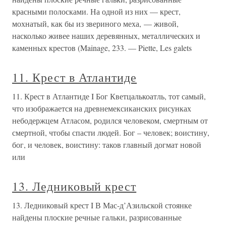
красными полосками. На одной из них — крест,
мохнатый, как бы из звериного меха, — живой,
насколько живее наших деревянных, металлических и
каменных крестов (Mainage, 233. — Piette, Les galets
11. Крест в Атлантиде
11. Крест в Атлантиде I Бог Кветцалькоатль, тот самый,
что изображается на древнемексиканских рисунках
небодержцем Атласом, родился человеком, смертным от
смертной, чтобы спасти людей. Бог – человек; воистину,
бог, и человек, воистину: таков главный догмат новой
или
13. Ледниковый крест
13. Ледниковый крест I В Мас-д’Азильской стоянке
найдены плоские речные гальки, разрисованные