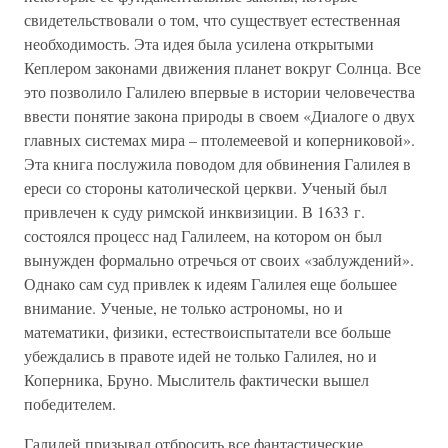
свидетельствовали о том, что существует естественная
необходимость. Эта идея была усилена открытыми
Кеплером законами движения планет вокруг Солнца. Все
это позволило Галилею впервые в истории человечества
ввести понятие закона природы в своем «Диалоге о двух
главных системах мира – птолемеевой и коперниковой».
Эта книга послужила поводом для обвинения Галилея в
ереси со стороны католической церкви. Ученый был
привлечен к суду римской инквизиции. В 1633 г.
состоялся процесс над Галилеем, на котором он был
вынужден формально отречься от своих «заблуждений».
Однако сам суд привлек к идеям Галилея еще большее
внимание. Ученые, не только астрономы, но и
математики, физики, естествоиспытатели все больше
убеждались в правоте идей не только Галилея, но и
Коперника, Бруно. Мыслитель фактически вышел
победителем.
Галилей призывал отбросить все фантастические