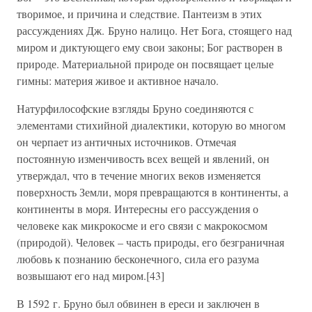
творимое, и причина и следствие. Пантеизм в этих
рассуждениях Дж. Бруно налицо. Нет Бога, стоящего над
миром и диктующего ему свои законы; Бог растворен в
природе. Материальной природе он посвящает целые
гимны: материя живое и активное начало.
Натурфилософские взгляды Бруно соединяются с
элементами стихийной диалектики, которую во многом
он черпает из античных источников. Отмечая
постоянную изменчивость всех вещей и явлений, он
утверждал, что в течение многих веков изменяется
поверхность Земли, моря превращаются в континенты, а
континенты в моря. Интересны его рассуждения о
человеке как микрокосме и его связи с макрокосмом
(природой). Человек – часть природы, его безграничная
любовь к познанию бесконечного, сила его разума
возвышают его над миром.[43]
В 1592 г. Бруно был обвинен в ереси и заключен в