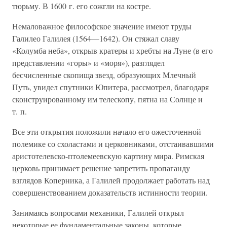
тюрьму. В 1600 г. его сожгли на костре.
Немаловажное философское значение имеют труды
Галилео Галилея (1564—1642). Он стяжал славу
«Колумба неба», открыв кратеры и хребты на Луне (в его
представлении «горы» и «моря»), разглядел
бесчисленные скопища звезд, образующих Млечный
Путь, увидел спутники Юпитера, рассмотрел, благодаря
сконструированному им телескопу, пятна на Солнце и
т. п.
Все эти открытия положили начало его ожесточенной
полемике со схоластами и церковниками, отстаивавшими
аристотелевско-птолемеевскую картину мира. Римская
церковь принимает решение запретить пропаганду
взглядов Коперника, а Галилей продолжает работать над
совершенствованием доказательств истинности теории.
Занимаясь вопросами механики, Галилей открыл
некоторые ее фундаментальные законы, которые