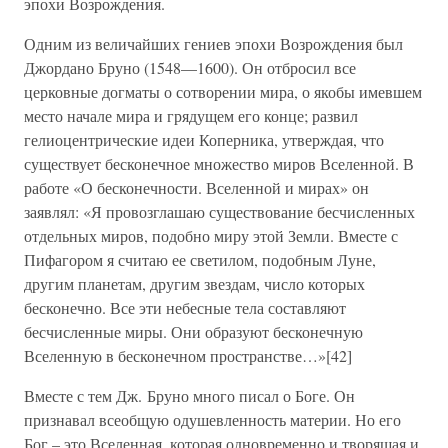
эпохи Возрождения.
Одним из величайших гениев эпохи Возрождения был
Джордано Бруно (1548—1600). Он отбросил все
церковные догматы о сотворении мира, о якобы имевшем
место начале мира и грядущем его конце; развил
гелиоцентрические идеи Коперника, утверждая, что
существует бесконечное множество миров Вселенной. В
работе «О бесконечности. Вселенной и мирах» он
заявлял: «Я провозглашаю существование бесчисленных
отдельных миров, подобно миру этой Земли. Вместе с
Пифагором я считаю ее светилом, подобным Луне,
другим планетам, другим звездам, число которых
бесконечно. Все эти небесные тела составляют
бесчисленные миры. Они образуют бесконечную
Вселенную в бесконечном пространстве…»[42]
Вместе с тем Дж. Бруно много писал о Боге. Он
признавал всеобщую одушевленность материи. Но его
Бог – это Вселенная, которая одновременно и творящая и