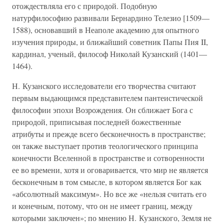
отождествляла его с природой. Подобную
натурфилософию развивали Бернардино Телезио [1509—
1588), основавший в Неаполе академию для опытного
изучения природы, и ближайший советник Папы Пия II,
кардинал, ученый, философ Николай Кузанский (1401—
1464).
Н. Кузанского исследователи его творчества считают
первым выдающимся представителем пантеистической
философии эпохи Возрождения. Он сближает Бога с
природой, приписывая последней божественные
атрибуты и прежде всего бесконечность в пространстве;
он также выступает против теологического принципа
конечности Вселенной в пространстве и сотворенности
ее во времени, хотя и оговаривается, что мир не является
бесконечным в том смысле, в котором является Бог как
«абсолютный максимум». Но все же «нельзя считать его
и конечным, потому, что он не имеет границ, между
которыми заключен»; по мнению Н. Кузанского, Земля не