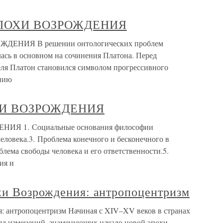
ЭПОХИ ВОЗРОЖДЕНИЯ
ЕНИЯ В решении онтологических проблем
сь в основном на сочинения Платона. Перед
еля Платон становился символом прогрессивного
нию
ХИ ВОЗРОЖДЕНИЯ
Я 1. Социальные основания философии
человека.3. Проблема конечного и бесконечного в
лема свободы человека и его ответственности.5.
ия и
хи Возрождения: антропоцентризм
: антропоцентризм Начиная с XIV–XV веков в странах
яд изменений, знаменующих начало новой эпохи,