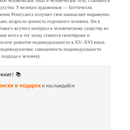
ое человеческое лицо и человеческое тело, становятся
кусства. У великих художников — Боттичелли,
рение Ренессанса получает свое наивысшее выражение.
ьше, возросла ценность отдельного человека. Ни в
 такого жгучего интереса к человеческому существу во
ше всего в эту эпоху ставится своеобразие и
огатое развитие индивидуальности в XV–XVI веках
 индивидуализма: самоценность индивидуальности
 подхода к человеку.
книг! 📚
писки в подарок
и наслаждайся