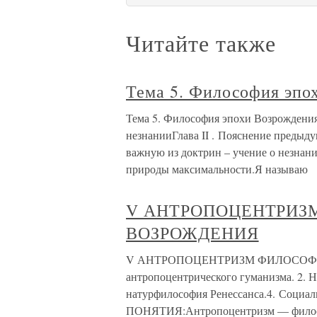
Читайте также
Тема 5. Философия эпо
Тема 5. Философия эпохи Возрожден
незнанииГлава II . Пояснение предыд
важную из доктрин – учение о незнан
природы максимальности.Я называю
V АНТРОПОЦЕНТРИЗ
ВОЗРОЖДЕНИЯ
V АНТРОПОЦЕНТРИЗМ ФИЛОСОФИ
антропоцентрического гуманизма. 2. 
натурфилософия Ренессанса.4. Соци
ПОНЯТИЯ:Антропоцентризм — фило