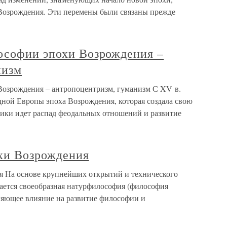
Возрождения. Эти перемены были связаны прежде
ософии эпохи Возрождения –
низм
Возрождения – антропоцентризм, гуманизм С XV в.
дной Европы эпоха Возрождения, которая создала свою
мики идет распад феодальных отношений и развитие
хи Возрождения
я На основе крупнейших открытий и технического
вается своеобразная натурфилософия (философия
ляющее влияние на развитие философии и