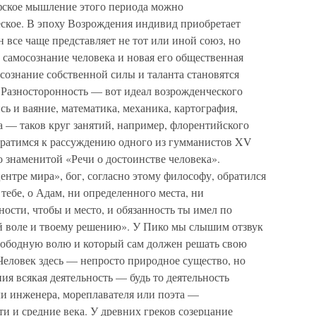
фское мышление этого периода можно
еское. В эпоху Возрождения индивид приобретает
 все чаще представляет не тот или иной союз, но
е самосознание человека и новая его общественная
 сознание собственной силы и таланта становятся
 Разносторонность — вот идеал возрожденческого
сь и ваяние, математика, механика, картография,
ка — таков круг занятий, например, флорентийского
братимся к рассуждению одного из гумманистов XV
о знаменитой «Речи о достоинстве человека».
ентре мира», бог, согласно этому философу, обратился
тебе, о Адам, ни определенного места, ни
ности, чтобы и место, и обязанность ты имел по
й воле и твоему решению». У Пико мы слышим отзвук
свободную волю и который сам должен решать свою
 Человек здесь — непросто природное существо, но
ия всякая деятельность — будь то деятельность
ли инженера, мореплавателя или поэта —
ти и средние века. У древних греков созерцание