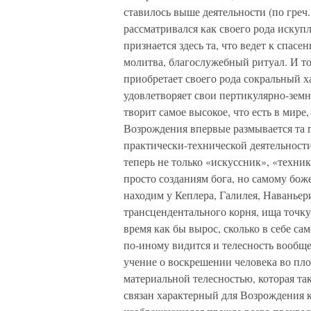
ставилось выше деятельности (по греч.
рассматривался как своего рода искуп
признается здесь та, что ведет к спас
молитва, благослужебный ритуал. И то
приобретает своего рода сокральный х
удовлетворяет свои пертикулярно-земн
творит самое высокое, что есть в мире
Возрождения впервые размывается та г
практически-технической деятельност
теперь не только «искуссник», «техни
просто созданиям бога, но самому бож
находим у Кеплера, Галилея, Наваньери
трансцендентального корня, ища точку 
время как бы вырос, сколько в себе са
по-иному видится и телесность вообще
учение о воскрешении человека во пло
материальной телесностью, которая та
связан характерный для Возрождения к