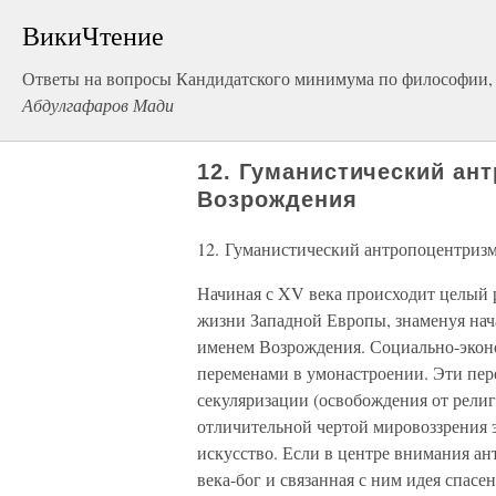
ВикиЧтение
Ответы на вопросы Кандидатского минимума по философии, 
Абдулгафаров Мади
12. Гуманистический а
Возрождения
12. Гуманистический антропоцентриз
Начиная с XV века происходит целый 
жизни Западной Европы, знаменуя нач
именем Возрождения. Социально-экон
переменами в умонастроении. Эти пер
секуляризации (освобождения от рели
отличительной чертой мировоззрения 
искусство. Если в центре внимания ан
века-бог и связанная с ним идея спасе