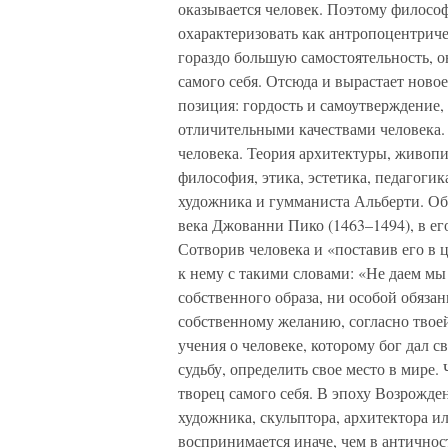
оказывается человек. Поэтому филосо
охарактеризовать как антропоцентрич
гораздо большую самостоятельность, он
самого себя. Отсюда и вырастает ново
позиция: гордость и самоутверждение,
отличительными качествами человека.
человека. Теория архитектуры, живопи
философия, этика, эстетика, педагоги
художника и гумманиста Альберти. О
века Джованни Пико (1463–1494), в ег
Сотворив человека и «поставив его в ц
к нему с такими словами: «Не даем мы 
собственного образа, ни особой обязан
собственному желанию, согласно твое
учения о человеке, которому бог дал 
судьбу, определить свое место в мире.
творец самого себя. В эпоху Возрожден
художника, скульптора, архитектора и
воспринимается иначе, чем в античнос