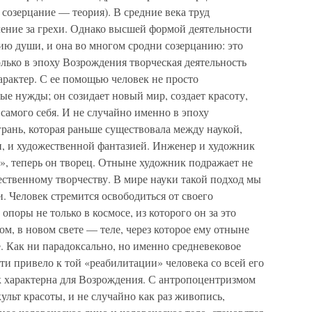
 созерцание — теория). В средние века труд
ление за грехи. Однако высшей формой деятельности
ению души, и она во многом сродни созерцанию: это
лько в эпоху Возрождения творческая деятельность
арактер. С ее помощью человек не просто
ые нужды; он созидает новый мир, создает красоту,
, самого себя. И не случайно именно в эпоху
рань, которая раньше существовала между наукой,
и, и художественной фантазией. Инженер и художник
к», теперь он творец. Отныне художник подражает не
ественному творчеству. В мире науки такой подход мы
. Человек стремится освободиться от своего
опоры не только в космосе, из которого он за это
мом, в новом свете — теле, через которое ему отныне
. Как ни парадоксально, но именно средневековое
ти привело к той «реабилитации» человека со всей его
к характерна для Возрождения. С антропоцентризмом
ульт красоты, и не случайно как раз живопись,