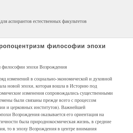
для аспирантов естественных факультетов
нтропоцентризм философии эпохи
м философии эпохи Возрождения
ряд изменений в социально-экономической и духовной
ала новой эпохи, которая вошла в Историю под
омические изменения сопровождались существенными
емены были связаны прежде всего с процессом
гии и церковных институтов). Важнейшей
эпохи Возрождения оказывается его ориентация на
тичности была природнокосмическая жизнь, в средние
ния, то в эпоху Возрождения в центре внимания