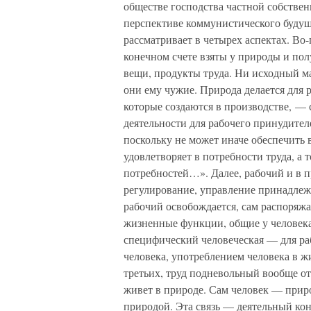
обществе господства частной собстве
перспективе коммунистического буду
рассматривает в четырех аспектах. Во
конечном счете взяты у природы и пол
вещи, продукты труда. Ни исходный м
они ему чужие. Природа делается для р
которые создаются в производстве, — 
деятельности для рабочего принудителе
поскольку не может иначе обеспечить 
удовлетворяет в потребности труда, а 
потребностей…». Далее, рабочий и в п
регулирование, управление принадлежат
рабочий освобождается, сам распоряжа
жизненные функции, общие у человек
специфический человеческая — для раб
человека, употреблением человека в 
третьих, труд подневольный вообще от
живет в природе. Сам человек — приро
природой. Эта связь — деятельный кон