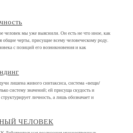
ичность
ое человек мы уже выяснили. Он есть не что иное, как
я общие черты, присущие всему человеческому роду.
овека с позиций его возникновения и как
эндинг
дучи лишена живого синтаксиса, система «вещи/
олько систему значений; ей присуща скудость и
 структурирует личность, а лишь обозначает и
ЛЬНЫЙ ЧЕЛОВЕК
Действительная реализация множественных