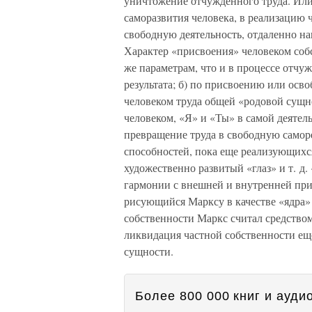
уничтожение отчужденного труда. Или,
саморазвития человека, в реализацию 
свободную деятельность, отдаленно н
Характер «присвоения» человеком соб
же параметрам, что и в процессе отчуж
результата; б) по присвоению или осв
человеком труда общей «родовой сущн
человеком, «Я» и «Ты» в самой деятел
превращение труда в свободную самор
способностей, пока еще реализующихся
художественно развитый «глаз» и т. д
гармонии с внешней и внутренней при
рисующийся Марксу в качестве «ядра»
собственности Маркс считал средством
ликвидация частной собственности ещ
сущности.
Более 800 000 книг и аудио