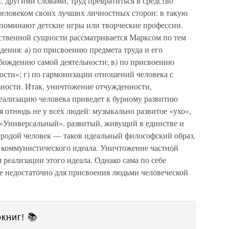
 другими словами, труд превратиться в средство
человеком своих лучших личностных сторон: в такую
апоминают детские игры или творческие профессии.
ственной сущности рассматривается Марксом по тем
дения: а) по присвоению предмета труда и его
обождению самой деятельности; в) по присвоению
ости»; г) по гармонизации отношений человека с
ьности. Итак, уничтожение отчужденности,
еализацию человека приведет к бурному развитию
 отнюдь не у всех людей: музыкально развитое «ухо»,
. «Универсальный», развитый, живущий в единстве и
родой человек — таков идеальный философский образ,
 коммунистического идеала. Уничтожение частной
 реализации этого идеала. Однако сама по себе
е недостаточно для присвоения людьми человеческой
книг! 📚