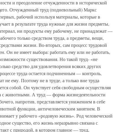
нности и преодоление отчужденности в исторической
щего. Отчужденный труд (подневольный) Маркс
-первых, рабочий используя материалы, которые в
учает в результате труда нужные для жизни предметы,
атериал, ни продукты ему рабочему, не принадлежат —
абочего только средством труда, а предметы, вещи,
средствами жизни. Во-вторых, сам процесс трудовой
н. Он не имеет выбора: работать ему или не работать,
возможности существования. Но такой труд- «не
только средство для удовлетворения всяких других
роцессе труда остается подчиненным — контроль,
 не ему. Поэтому не в труде, а только вне труда
ется собой. Он чувствует себя свободным осуществляя
а с животными. А труд — форма жизнедеятельности
очего, напротив, представляется унижением в себе
животной функции, античеловеческим занятием. В
нимает у рабочего «родовую жизнь». Род человеческий
дное существо, его жизнь неразрывно связана с
такт с природой, в котором главное — труд,