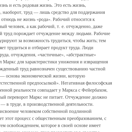
нь и есть родовая жизнь. Это есть жизнь,
, наоборот, труд — лишь средство для поддержания
отнюдь не жизнь «рода». Рабочий относится к
ый человек, а как рабочий, т. е. отчужденно, даже
й труд порождает отчуждение между людьми. Рабочие
урируют за возможность трудиться, чтобы жить; тем
яет трудиться и отбирает продукт труда. Люди
руда, отчуждения, «частичные», «абстрактные»
л Маркс для характеристики унижения и извращения
чужденный труд равнозначен существованию частной
ь — основа экономической жизни, которую
естественной предпосылкой». Негативная философская
енной реальности совпадает у Маркса с Фейербахом,
ный переворот Маркс не питает. Отчуждение должно
 — в труде, в производственной деятельности.
исвоение человеком собственной подлинной
ет этот процесс с общественным преобразованием, с
ем освобождением, которое в своей основе имеет