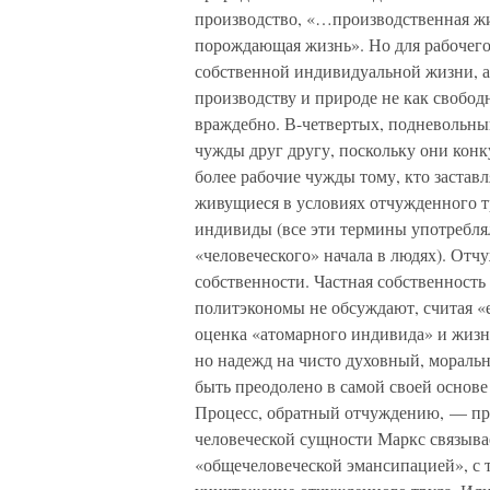
производство, «…производственная жиз
порождающая жизнь». Но для рабочего
собственной индивидуальной жизни, а 
производству и природе не как свободн
враждебно. В-четвертых, подневольны
чужды друг другу, поскольку они конк
более рабочие чужды тому, кто заставл
живущиеся в условиях отчужденного т
индивиды (все эти термины употребля
«человеческого» начала в людях). От
собственности. Частная собственност
политэкономы не обсуждают, считая «
оценка «атомарного индивида» и жизн
но надежд на чисто духовный, мораль
быть преодолено в самой своей основе
Процесс, обратный отчуждению, — пр
человеческой сущности Маркс связыва
«общечеловеческой эмансипацией», с т