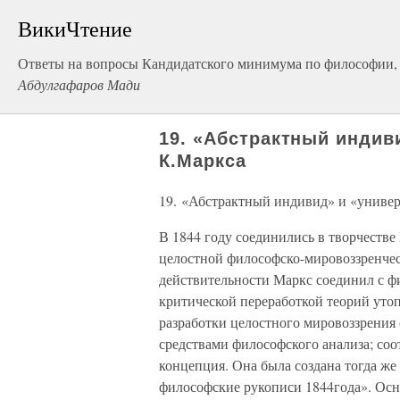
ВикиЧтение
Ответы на вопросы Кандидатского минимума по философии, 
Абдулгафаров Мади
19. «Абстрактный индив
К.Маркса
19. «Абстрактный индивид» и «униве
В 1844 году соединились в творчеств
целостной философско-мировоззренче
действительности Маркс соединил с ф
критической переработкой теорий уто
разработки целостного мировоззрени
средствами философского анализа; соо
концепция. Она была создана тогда же
философские рукописи 1844года». Осн