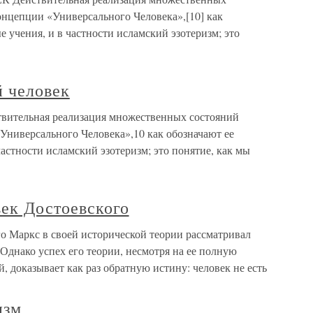
онцепции «Универсального Человека»,[10] как
 учения, и в частности исламский эзотеризм; это
й человек
ствительная реализация множественных состояний
Универсального Человека»,10 как обозначают ее
астности исламский эзотеризм; это понятие, как мы
век Достоевского
о Маркс в своей исторической теории рассматривал
Однако успех его теории, несмот­ря на ее полную
 дока­зывает как раз обратную истину: человек не есть
изм