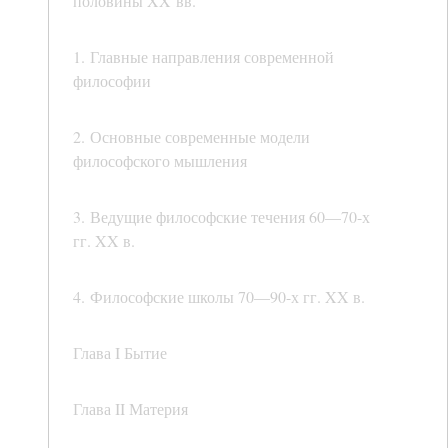
половины XX вв.
1. Главные направления современной
философии
2. Основные современные модели
философского мышления
3. Ведущие философские течения 60—70-х
гг. XX в.
4. Философские школы 70—90-х гг. XX в.
Глава I Бытие
Глава II Материя