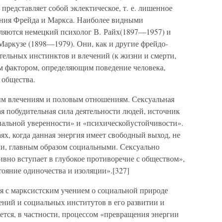
представляет собой эклектическое, т. е. лишенное
ения Фрейда и Маркса. Наиболее видными
ляются немецкий психолог В. Райх(1897—1957) и
Маркузе (1898—1979). Они, как и другие фрейдо-
тельных инстинктов и влечений (к жизни и смерти,
 фактором, определяющим поведение человека,
 общества.
ым влечениям и половым отношениям. Сексуальная
я побудительная сила деятельности людей, источник
нальной уверенности» и «психическойустойчивости».
чаях, когда данная энергия имеет свободный выход, не
и, главным образом социальными. Сексуально
вно вступает в глубокое противоречие с обществом»,
стояние одиночества и изоляции».[327]
ся с марксистским учением о социальной природе
ений и социальных институтов в его развитии и
ется, в частности, процессом «превращения энергии