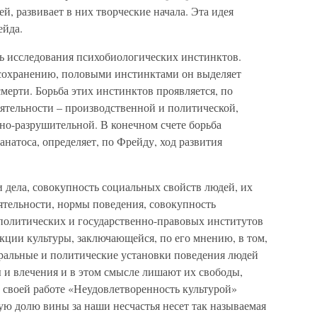
й, развивает в них творческие начала. Эта идея
ейда.
ь исследования психобиологических инстинктов.
осохранению, половыми инстинктами он выделяет
мерти. Борьба этих инстинктов проявляется, по
еятельности – производственной и политической,
но-разрушительной. В конечном счете борьба
анатоса, определяет, по Фрейду, ход развития
 дела, совокупность социальных свойств людей, их
ятельности, нормы поведения, совокупность
политических и государственно-правовых институтов
нкции культуры, заключающейся, по его мнению, в том,
ральные и политические установки поведения людей
 и влечения и в этом смысле лишают их свободы,
 своей работе «Неудовлетворенность культурой»
ую долю вины за наши несчастья несет так называемая