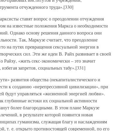
трумента отчужденного труда».[330]
марксисты ставят вопрос о преодолении отчуждения
этом на известные положения Маркса о необходимости
ний. Однако основу решения данного вопроса они
льности. Так, Маркузе считает, что преодоление
уто на путях превращения сексуальной энергии в
творческих сил. Эти же идеи В. Райх развивает в своей
 Райху, «жить секс-экономически – это значит
 избегая запретов, социальных табу».[331]
ути» развития общества (некапиталистического и
ести к созданию «нерепрессивной цивилизации», при
ей будут управляться «жизненной энергией любви».
ак глубинные истоки их социальной активности
танут более благородными. В этом плане Маркузе
лечений, в результате которой появится новая
ринципах гуманизма, служащая благу и наслаждениям
ой, т. е. открыто противостоящей современной, по его