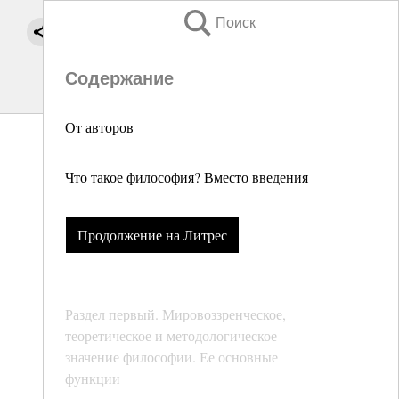
Поиск
Содержание
От авторов
Что такое философия? Вместо введения
Продолжение на Литрес
Раздел первый. Мировоззренческое,
теоретическое и методологическое
значение философии. Ее основные
функции