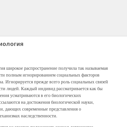
иология
ия широкое распространение получила так называемая
очти полным игнорированием социальных факторов
а. Игнорируется прежде всего роль социальных связей
сти людей. Каждый индивид рассматривается как бы
дения усматриваются в его биологических
 ссылаются на достижения биологической науки,
ии, дающих современные представления о
еханизмах наследственности.
ется на многих положениях социал-дарвинизма,