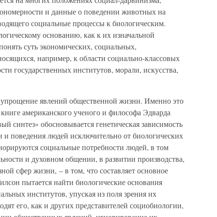
кономерности и данные о поведении животных на
сводящего социальные процессы к биологическим.
логическому основанию, как к их изначальной
понять суть экономических, социальных,
носящихся, например, к области социально-классовых
сти государственных институтов, морали, искусства,
е упрощение явлений общественной жизни. Именно это
в книге американского ученого и философа Эдварда
вый синтез» обосновывается генетическая зависимость
и и поведения людей исключительно от биологических
норируются социальные потребности людей, в том
льности и духовном общении, в развитии производства,
ной сфер жизни, – в том, что составляет основное
илсон пытается найти биологические основания
иальных институтов, упуская из поля зрения их
дят его, как и других представителей социобиологии,
нии общественных явлений, игнорирование их