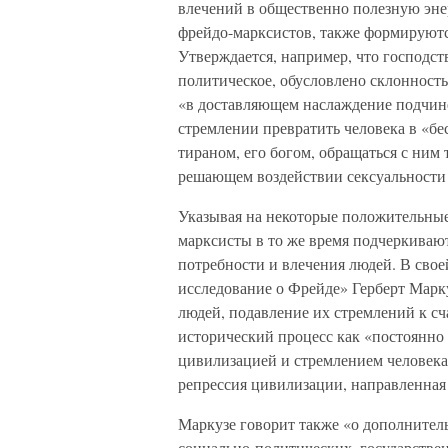
влечений в общественно полезную эн
фрейдо-марксистов, также формируютс
Утверждается, например, что господств
политическое, обусловлено склонность
«в доставляющем наслаждение подчинен
стремлении превратить человека в «бе
тираном, его богом, обращаться с ним т
решающем воздействии сексуальности 
Указывая на некоторые положительные 
марксисты в то же время подчеркиваю
потребности и влечения людей. В свое
исследование о Фрейде» Герберт Марку
людей, подавление их стремлений к с
исторический процесс как «постоянн
цивилизацией и стремлением человека
репрессия цивилизации, направленная
Маркузе говорит также «о дополнител
социально-политических, государстве