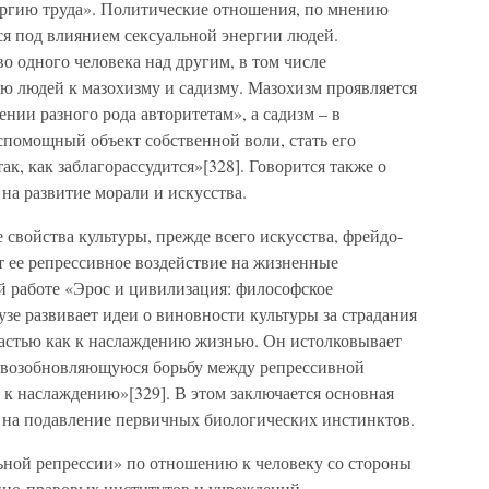
ергию труда». Политические отношения, по мнению
я под влиянием сексуальной энергии людей.
о одного человека над другим, в том числе
ю людей к мазохизму и садизму. Мазохизм проявляется
ии разного рода авторитетам», а садизм – в
спомощный объект собственной воли, стать его
ак, как заблагорассудится»[328]. Говорится также о
на развитие морали и искусства.
свойства культуры, прежде всего искусства, фрейдо-
т ее репрессивное воздействие на жизненные
й работе «Эрос и цивилизация: философское
зе развивает идеи о виновности культуры за страдания
частью как к наслаждению жизнью. Он истолковывает
о возобновляющуюся борьбу между репрессивной
 к наслаждению»[329]. В этом заключается основная
 на подавление первичных биологических инстинктов.
ьной репрессии» по отношению к человеку со стороны
нно-правовых институтов и учреждений,