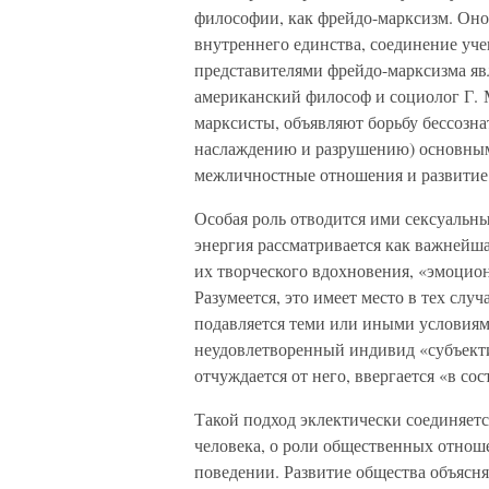
философии, как фрейдо-марксизм. Оно 
внутреннего единства, соединение уч
представителями фрейдо-марксизма яв
американский философ и социолог Г. 
марксисты, объявляют борьбу бессозна
наслаждению и разрушению) основным
межличностные отношения и развитие
Особая роль отводится ими сексуальн
энергия рассматривается как важнейша
их творческого вдохновения, «эмоцио
Разумеется, это имеет место в тех слу
подавляется теми или иными условиям
неудовлетворенный индивид «субъекти
отчуждается от него, ввергается «в со
Такой подход эклектически соединяет
человека, о роли общественных отнош
поведении. Развитие общества объясня