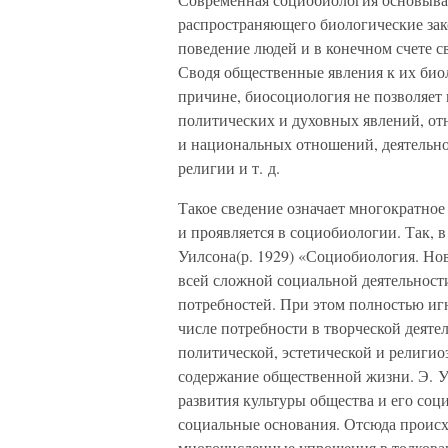
распространяющего биологические за
поведение людей и в конечном счете 
Сводя общественные явления к их био
причине, биосоциология не позволяет 
политических и духовных явлений, от
и национальных отношений, деятельно
религии и т. д.
Такое сведение означает многократно
и проявляется в социобиологии. Так, 
Уилсона(р. 1929) «Социобиология. Но
всей сложной социальной деятельност
потребностей. При этом полностью иг
числе потребности в творческой деяте
политической, эстетической и религиоз
содержание общественной жизни. Э. У
развития культуры общества и его соц
социальные основания. Отсюда происхо
многочисленные упрощения в толкова