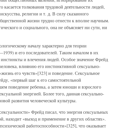
 касается толкования трудовой деятельности людей,
скусства, религии и т. д. В силу сказанного
бщественной жизни трудно отнести к вполне научным.
ического и социального, она не объясняет ни сути, ни
ологическому началу характерно для теории
—1939) и его последователей. Таким началом в их
инстинкты и влечения людей. Особое значение Фрейд
человека, влиянию его инстинктивной сексуально-
«жизнь его чувств»[323] и поведение. Сексуальное
ейду, «первый шаг к его самостоятельной
шем поведение ребенка, а затем юноши и взрослого
ексуальной энергией. Более того, данная сексуально-
новой развития человеческой культуры.
 сексуальности» Фрейд писал, что энергия сексуальных
й, находит «выход и применение в других областях».
психической работоспособности»[325], что оказывает