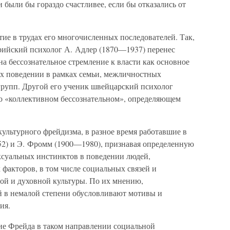
 были бы гораздо счастливее, если бы отказались от
ие в трудах его многочисленных последователей. Так,
рийский психолог А. Адлер (1870—1937) перенес
на бессознательное стремление к власти как основное
х поведении в рамках семьи, межличностных
рупп. Другой его ученик швейцарский психолог
о «коллективном бессознательном», определяющем
ультурного фрейдизма, в разное время работавшие в
) и Э. Фромм (1900—1980), признавая определенную
ексуальных инстинктов в поведении людей,
факторов, в том числе социальных связей и
ой и духовной культуры. По их мнению,
 в немалой степени обусловливают мотивы и
ия.
ие Фрейда в таком направлении социальной