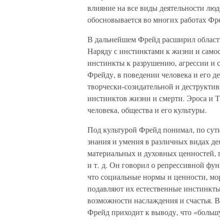
влияние на все виды деятельности люде
обосновывается во многих работах Фр
В дальнейшем Фрейд расширил област
Наряду с инстинктами к жизни и сам
инстинкты к разрушению, агрессии и с
Фрейду, в поведении человека и его д
творчески-созидательной и деструктив
инстинктов жизни и смерти. Эроса и Т
человека, общества и его культуры.
Под культурой Фрейд понимал, по сути
знания и умения в различных видах де
материальных и духовных ценностей, 
и т. д. Он говорил о репрессивной фу
что социальные нормы и ценности, мо
подавляют их естественные инстинкты
возможности наслаждения и счастья. В
Фрейд приходит к выводу, что «больш