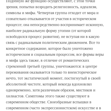
Подобную же функцию осуществляют, с этой точки
зрения, попытки возродить религиозность, идеализм,
символы и мифы. Четвертая группа отходит от мира и
сознательно отказывается от участия в историческом
процессе; она непосредственно воспринимает исконную,
наиболее радикальную форму утопии (от которой
освободился процесс развития), не вступая ни в какую
связь с радикальным политическим движением. Все то
конкретное содержание, которое было уничтожено
историческим и социальным процессом, все формы веры
и мифа здесь также, в отличие от романтических
стремлений третьей группы, уничтожаются: в центре
переживания оказывается только то внеисторическое
нечто, тот экстатический момент, постигнутый в своей
абсолютной чистоте, который некогда вдохновлял
одновременно, хотя различным образом, мистиков и
хилиастов. Симптомы этого также существуют в
современном обществе. Своеобразные вспышки в
современном (часто экспрессионистском) искусстве и в