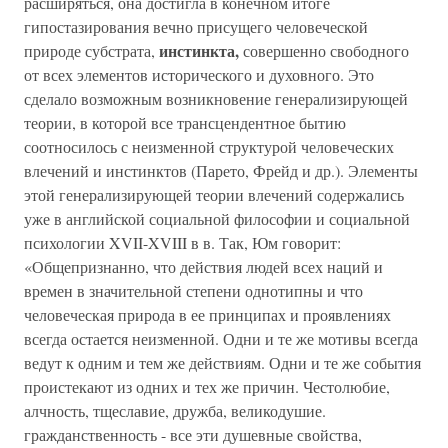
расширяться, она достигла в конечном итоге
гипостазирования вечно присущего человеческой
инстинкта,
природе субстрата,
совершенно свободного
от всех элементов исторического и духовного. Это
сделало возможным возникновение генерализирующей
теории, в которой все трансцендентное бытию
соотносилось с неизменной структурой человеческих
влечений и инстинктов (Парето, Фрейд и др.). Элементы
этой генерализирующей теории влечений содержались
уже в английской социальной философии и социальной
психологии XVII-XVIII в в. Так, Юм говорит:
«Общепризнанно, что действия людей всех наций и
времен в значительной степени однотипны и что
человеческая природа в ее принципах и проявлениях
всегда остается неизменной. Одни и те же мотивы всегда
ведут к одним и тем же действиям. Одни и те же события
проистекают из одних и тех же причин. Честолюбие,
алчность, тщеславие, дружба, великодушие.
гражданственность - все эти душевные свойства,