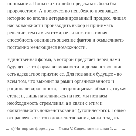
понимания. Попытка что-либо предсказать была бы
пророчеством. А пророчество неизбежно превращает
историю во вполне детерминированный процесс, лишая
нас возможности производить выбор и принимать
решение; тем самым отмирает и инстинктивная
способность оценивать значение фактов и осмысливать
постоянно меняющиеся возможности.
Единственная форма, в которой предстает перед нами
будущее, - это форма возможности, и долженствование
есть адекватное приятие ее. Для познания будущее - во
всем том, что выходит за рамки организованного и
рационализированного, - непроницаемая область, глухая
стена; и, лишь наталкиваясь на нее, мы познаем
необходимость стремления, а в связи с этим и
обязательность долженствования (утопического). Только
отправляясь от этого долженствования, можно задать
вопрос о существующих возможностях и отсюда только
←
→
d) Четвертая форма утопического сознания: социалистическо-коммунистическая утопия
Глава V. Социология знания 1. Сущность социологии знания и ее границы а) Определение социологии знания и ее разделы
открывается и понимание истории. Наконец становится