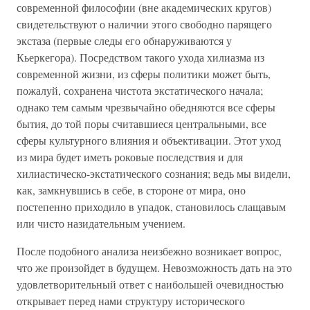
современной философии (вне академических кругов)
свидетельствуют о наличии этого свободно парящего
экстаза (первые следы его обнаруживаются у
Кьеркегора). Посредством такого ухода хилиазма из
современной жизни, из сферы политики может быть,
пожалуй, сохранена чистота экстатического начала;
однако тем самым чрезвычайно обедняются все сферы
бытия, до той поры считавшиеся центральными, все
сферы культурного влияния и объективации. Этот уход
из мира будет иметь роковые последствия и для
хилиастическо-экстатического сознания; ведь мы видели,
как, замкнувшись в себе, в стороне от мира, оно
постепенно приходило в упадок, становилось слащавым
или чисто назидательным учением.
После подобного анализа неизбежно возникает вопрос,
что же произойдет в будущем. Невозможность дать на это
удовлетворительный ответ с наибольшей очевидностью
открывает перед нами структуру исторического