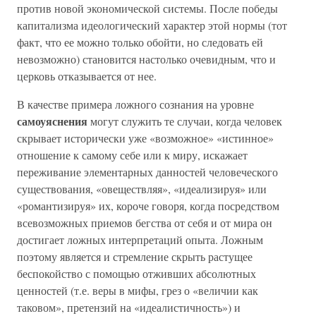
против новой экономической системы. После победы
капитализма идеологический характер этой нормы (тот
факт, что ее можно только обойти, но следовать ей
невозможно) становится настолько очевидным, что и
церковь отказывается от нее.
В качестве примера ложного сознания на уровне
самоуяснения
могут служить те случаи, когда человек
скрывает исторически уже «возможное» «истинное»
отношение к самому себе или к миру, искажает
переживание элементарных данностей человеческого
существования, «овеществляя», «идеализируя» или
«романтизируя» их, короче говоря, когда посредством
всевозможных приемов бегства от себя и от мира он
достигает ложных интерпретаций опыта. Ложным
поэтому является и стремление скрыть растущее
беспокойство с помощью отживших абсолютных
ценностей (т.е. веры в мифы, грез о «величии как
таковом», претензий на «идеалистичность») и