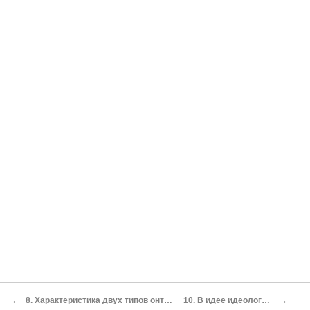
←
→
8. Характеристика двух типов онтологических суждений, которые могут скрываться в свободном от оценки понятии идеологии
10. В идее идеологии и утопии содержится попытка постигнуть реальность