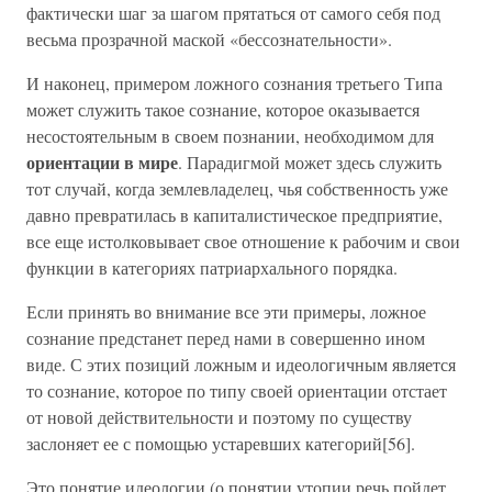
фактически шаг за шагом прятаться от самого себя под
весьма прозрачной маской «бессознательности».
И наконец, примером ложного сознания третьего Типа
может служить такое сознание, которое оказывается
несостоятельным в своем познании, необходимом для
ориентации в мире
. Парадигмой может здесь служить
тот случай, когда землевладелец, чья собственность уже
давно превратилась в капиталистическое предприятие,
все еще истолковывает свое отношение к рабочим и свои
функции в категориях патриархального порядка.
Если принять во внимание все эти примеры, ложное
сознание предстанет перед нами в совершенно ином
виде. С этих позиций ложным и идеологичным является
то сознание, которое по типу своей ориентации отстает
от новой действительности и поэтому по существу
заслоняет ее с помощью устаревших категорий[56].
Это понятие идеологии (о понятии утопии речь пойдет,