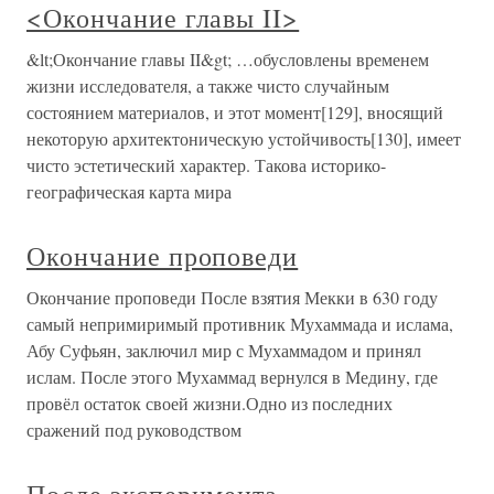
<Окончание главы II>
&lt;Окончание главы II&gt; …обусловлены временем
жизни исследователя, а также чисто случайным
состоянием материалов, и этот момент[129], вносящий
некоторую архитектоническую устойчивость[130], имеет
чисто эстетический характер. Такова историко-
географическая карта мира
Окончание проповеди
Окончание проповеди После взятия Мекки в 630 году
самый непримиримый противник Мухаммада и ислама,
Абу Суфьян, заключил мир с Мухаммадом и принял
ислам. После этого Мухаммад вернулся в Медину, где
провёл остаток своей жизни.Одно из последних
сражений под руководством