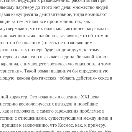
альному партнеру до этого нет дела; множество людей
давая кажущееся за действительное, тогда возникают
щие за тем, чтобы все происходило так, как
 утверждают, что их надо, мол, активнее награждать,
лик, женщины же, наоборот, заявляют, что об этом не
абсолютно безопасным (то есть не позволяющим
нера к акту) теперь будет индивидуум, к этому
интерес и симпатию вызывает седина, большой живот,
 паралича, снимающего эротическую опасность, и тому
теристики». Такой роман выдвинул бы определенную
ющую, какова фактическая «область действия» секса в
ной характер. Это изданная в середине XXI века
 историю космологических взглядов и новейшие
, как и положено, с самого зарождения проблемы: в
етствии с отношениями, существующими между ними и
пришли к заключению, что Космос, как, к примеру,
 преднамеренных действий, то есть что был Кто-то, Кто