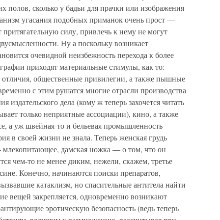
их полов, сколько у бадьи для прачки или изображения
ханизм угасания подобных приманок очень прост —
т притягательную силу, привлечь к нему не могут
двусмысленности. Ну а поскольку возникает
ановится очевидной неизбежность перехода к более
графии приходят материальные стимулы, как то:
е отличия, общественные привилегии, а также пышные
ременно с этим рушатся многие отрасли производства
я издательского дела (кому ж теперь захочется читать
ывает только неприятные ассоциации), кино, а также
ксе, а уж швейная-то и бельевая промышленность
ия в своей жизни не знала. Теперь женская грудь
— млекопитающее, дамская ножка — о том, что он
ся чем-то не менее диким, нежели, скажем, третье
сине. Конечно, начинаются поиски препаратов,
вызвавшие катаклизм, но спасительные антитела найти
ние вещей закрепляется, одновременно возникают
рантирующие эротическую безопасность (ведь теперь
действиям, ведущим к размножению, рассчитывая при