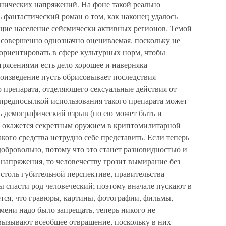
онических напряжений. На фоне такой реально
фантастический роман о том, как наконец удалось
щие население сейсмически активных регионов. Темой
, совершенно однозначно оцениваемая, поскольку не
ориентировать в сфере культурных норм, чтобы
етрясениями есть дело хорошее и наверняка
оизведение пусть обрисовывает последствия
 препарата, отделяющего сексуальные действия от
предпосылкой использования такого препарата может
ь демографический взрыв (но ею может быть и
ат окажется секретным оружием в криптомилитарной
кого средства нетрудно себе представить. Если теперь
добровольно, потому что это станет разновидностью и
 напряжения, то человечеству грозит вымирание без
столь губительной перспективе, правительства
 спасти род человеческий; поэтому вначале пускают в
ется, что гравюры, картины, фотографии, фильмы,
мени надо было запрещать, теперь никого не
 вызывают всеобщее отвращение, поскольку в них