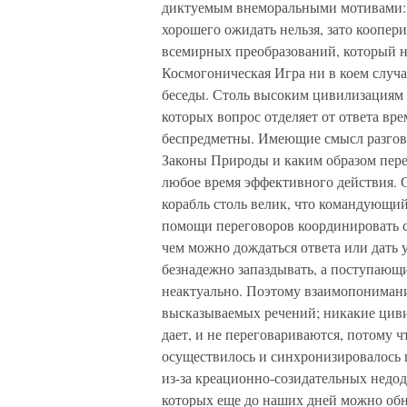
диктуемым внеморальными мотивами: 
хорошего ожидать нельзя, зато коопер
всемирных преобразований, который на
Космогоническая Игра ни в коем случ
беседы. Столь высоким цивилизациям не
которых вопрос отделяет от ответа вр
беспредметны. Имеющие смысл разгов
Законы Природы и каким образом пере
любое время эффективного действия. 
корабль столь велик, что командующи
помощи переговоров координировать св
чем можно дождаться ответа или дать у
безнадежно запаздывать, а поступающи
неактуально. Поэтому взаимопонимание
высказываемых речений; никакие циви
дает, и не переговариваются, потому 
осуществилось и синхронизировалось 
из-за креационно-созидательных недо
которых еще до наших дней можно обн