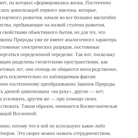
нет, на которых сформировалась жизнь. Постепенно
ских цивилизаций первого эшелона, которые,
 научного развития, начали во все больших масштабах
ества, пребывающие на низкой ступени развития,
свойствами объективного бытия, но для тех, что
законы Природы уже не имеют аналогичного характера.
стоянные электрических разрядов, постоянные
вергаться определенной переделке. Так вот, поскольку
зации разделены гигантскими пространствами, как
етовых лет, они отнюдь не общаются непосредственно,
удить исключительно по наблюдаемым фактам:
нию постепенному преобразованию Законов Природы.
ть данной цивилизации «на руку», другие — нет;
ем усиливать, другим же — при помощи своих
твовать. Таким образом, начинается Космогоническая
заций Вселенной.
нию, потому что в ней не используют какое-либо
тнеров. Это скорее можно назвать сотрудничеством,