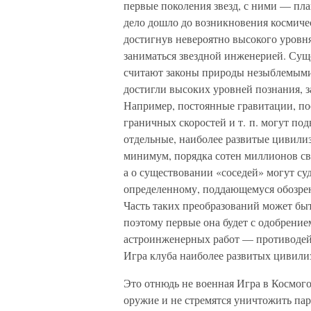
первые поколения звезд, с ними — пла
дело дошло до возникновения космиче
достигнув невероятно высокого уровня
заниматься звездной инженерией. Сущ
считают законы природы незыблемыми 
достигли высоких уровней познания, 
Например, постоянные гравитации, по
граничных скоростей и т. п. могут под
отдельные, наиболее развитые цивили
минимум, порядка сотен миллионов св
а о существовании «соседей» могут с
определенному, поддающемуся обозре
Часть таких преобразований может бы
поэтому первые она будет с одобрени
астроинженерных работ — противодейс
Игра клуба наиболее развитых цивили
Это отнюдь не военная Игра в Космого
оружие и не стремятся уничтожить пар