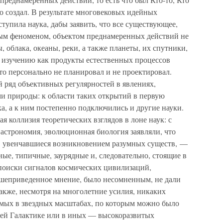
о создал. В результате многовековых идейных
тупила наука, дабы заявить, что все существующее,
ным феноменом, объектом преднамеренных действий не
ы, облака, океаны, реки, а также планеты, их спутники,
т изучению как продукты естественных процессов
о персонально не планировал и не проектировал.
 ряд объективных регулярностей в явлениях,
 природы: к области таких открытий в первую
ка, а к ним постепенно подключились и другие науки.
я коллизия теоретических взглядов в лоне наук: с
 астрономия, эволюционная биология заявляли, что
ие, увенчавшиеся возникновением разумных существ, —
ые, типичные, заурядные и, следовательно, стоящие в
 поиски сигналов космических цивилизаций,
ышеприведенное мнение, было несомненным, не дали
акже, несмотря на многолетние усилия, никаких
имых в звездных масштабах, по которым можно было
шей Галактике или в иных — высокоразвитых