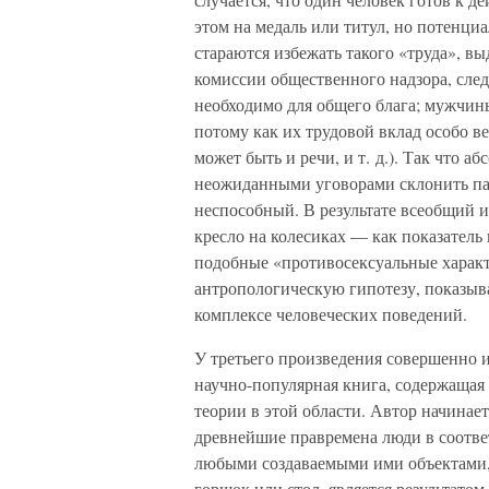
этом на медаль или титул, но потенци
стараются избежать такого «труда», вы
комиссии общественного надзора, следя
необходимо для общего блага; мужчины
потому как их трудовой вклад особо ве
может быть и речи, и т. д.). Так что 
неожиданными уговорами склонить парт
неспособный. В результате всеобщий 
кресло на колесиках — как показатель
подобные «противосексуальные харак
антропологическую гипотезу, показыва
комплексе человеческих поведений.
У третьего произведения совершенно и
научно-популярная книга, содержащая
теории в этой области. Автор начинает
древнейшие правремена люди в соотв
любыми создаваемыми ими объектами, 
горшок или стол, является результатом