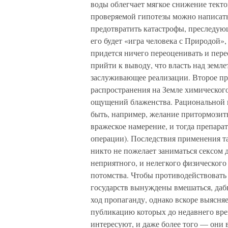
воды облегчает мягкое снижение тект
проверяемой гипотезы можно написать 
предотвратить катастрофы, преследую
его будет «игра человека с Природой»
придется ничего переоценивать и пере
прийти к выводу, что власть над земл
заслуживающее реализации. Второе пр
распространения на Земле химического
ощущений блаженства. Рациональной 
быть, например, желание притормозит
вражеское намерение, и тогда препар
операции). Последствия применения та
никто не пожелает заниматься сексом 
неприятного, и нелегкого физического
потомства. Чтобы противодействовать 
государств вынуждены вмешаться, дабы
ход пропаганду, однако вскоре выясня
публикацию которых до недавнего вре
интересуют, и даже более того — они