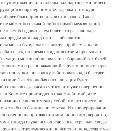
от уничтожения или победы над партнерами ничего
ирующийся партнер помогает удержать тот курс
иболее благоприятен для всех игроков. Такая
ае не может быть какой-либо формой межзвездной
 о чем беседовать, тем более что разговоры, в
емя порядка миллиарда лет, — абсолютно
оры могли бы вращаться вокруг проблемы: какие
рабатывать, но время ожидания ответа превышает
Ситуацию можно обрисовать так: борющийся с бурей
й машинами и распоряжающийся рулем не могут при
ои поступки, поскольку действовать надо быстрее,
казание. Так что любая сигнализация будет
й сигнал всегда касаться того, что уже совершенно
 в Космосе происходит в плане действий, а не
лизации не воюют между собой, им это ничего не
что и это было бы лишено смысла. Их кооперирование
постепенно на протяжении миллионов лет; вероятно,
думок иногда случались определеные «срывы», следы
аружить астрономически; но все это принадлежит уже