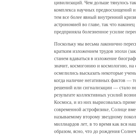
цивилизаций. Чем дольше тянулось та
комплекса научных предвосхищений и
тем все более явный внутренний кризи
астрономией во главе, так что наконец
предприняла болезненное усилие пере
Поскольку мы весьма лаконично переска
кратким изложением трудов эпохи (за
станем вдаваться в изложение биогра
значит, космогонию и космологию, на
осмелились высказать некоторые учен
когда наличие негативных фактов — т
решений или сигнализации — стало н
результате коллективных усилий возн
Космоса, и из них вырисовалась приме
современной астрофизике, Солнце вмес
называемому второму звездному покол
миллиардов лет, в то время как вся н
образом, ясно, что до рождения Солне