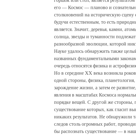
его — Космос — планово и сознательн
столкновений на историческую сцену с
будучи естественным, то есть природ
является. Значит, деревья, камни, атом
солнца, звезды и туманности подлежа
разнообразной эволюции, которой никт
Науке удалось обнаружить также целый
названных фундаментальными законами
очередь относятся физика и астрофизи
Но в середине XX века возникла рокова
одной стороны, физика, планетология,
зарождение жизни, а затем ее развит
явления в масштабах Космоса нормальн
порядке вещей. С другой же стороны,
существование которых, как гласит в
никаких результатов. Не обнаружили т
следов столь огромных работ, провод
бы распознать существование — в на