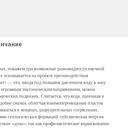
ончание
рах, покажем три возможные разновидности научной
ие основывается на проекте противодействия
кт! — что, вводя под большим давлением воду в зону
од огромным тектоническим напряжением, можно
мических подвижек. Считается, что вода, проникая в
одобие смазки, облегчая взаимоперемещение пластов
зряжаться в мощных, разрушительных сотрясениях,
ми геологических формаций, сейсмическая энергия
елкие «дозы», так как профилактическое впрыскивание