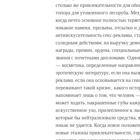
столько же привлекательности для обо
топора для утомленного лесоруба. Ме
когда нечто основное полностью теряе
никакие намеки, призывы, отсылки и 
антиискусительность секс-рекламы, ст
солидным действиям; на выручку демо
награды, премии, ордена, специальны
звания с почетными дипломами. Однов
— косметика, определенные направлени
эротическую литературу, если она выз
реклама, если она основывается на се
переживают такой кризис, какого истор
напоминает лишь о том, что человек 
может ходить, накрашенные губы кажут
искусственное ухо, прилепленное к лы
которые бы нейтрализовали средства, 
никак не удается. Когда новое положе
новые эталоны привлекательности, га
случается, что один человек готов к 