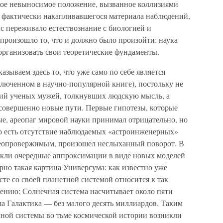
кое невыносимое положение, вызванное коллизиями
 фактически накапливавшегося материала наблюдений,
с переживало естествознание с биологией и
 произошло то, что и должно было произойти: наука
организовать свои теоретические фундаменты.
зываем здесь то, что уже само по себе является
ключенном в научно-популярной книге), постольку не
фий ученых мужей, толкнувших людскую мысль, а
 совершенно новые пути. Первые гипотезы, которые
ые, ареопаг мировой науки принимал отрицательно, но
о есть отсутствие наблюдаемых «астроинженерных»
еопровержимым, произошел неслыханный поворот. В
икли очередные аппроксимации в виде новых моделей
рно такая картина Универсума: как известно уже
те со своей планетной системой относится к так
ению; Солнечная система насчитывает около пяти
аша Галактика — без малого десять миллиардов. Таким
чной системы во тьме космической истории возникли