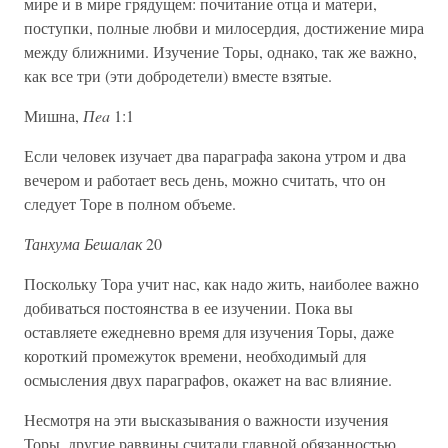
мире и в мире грядущем: почитание отца и матери,
поступки, полные любви и милосердия, достижение мира
между ближними. Изучение Торы, однако, так же важно,
как все три (эти добродетели) вместе взятые.
Мишна,
Пea
1:1
Если человек изучает два параграфа закона утром и два
вечером и работает весь день, можно считать, что он
следует Торе в полном объеме.
Танхума Бешалак
20
Поскольку Тора учит нас, как надо жить, наиболее важно
добиваться постоянства в ее изучении. Пока вы
оставляете ежедневно время для изучения Торы, даже
короткий промежуток времени, необходимый для
осмысления двух параграфов, окажет на вас влияние.
Несмотря на эти высказывания о важности изучения
Торы, другие раввины считали главной обязанностью