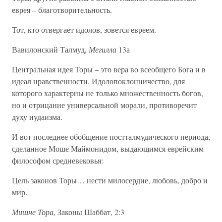
еврея – благотворительность.
Тот, кто отвергает идолов, зовется евреем.
Вавилонский Талмуд,
Мегилла
13а
Центральная идея Торы – это вера во всеобщего Бога и в
идеал нравственности. Идолопоклонничество, для
которого характерны не только множественность богов,
но и отрицание универсальной морали, противоречит
духу иудаизма.
И вот последнее обобщение постталмудического периода,
сделанное Моше Маймонидом, выдающимся еврейским
философом средневековья:
Цель законов Торы… нести милосердие, любовь, добро и
мир.
Мишне Тора,
Законы Шаббат, 2:3